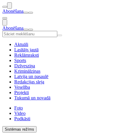
Abonēšana
Abonēšana
Aktuāli
Lasītājs jautā
Reklāmraksti
Sports
Dzīvesziņa
Kriminālziņas
Latvija un pasaulē
Redakcijas sleja
Veselība
Projekti
Tukumā un novadā
Foto
Video
Podkāsti
Sistēmas režīms