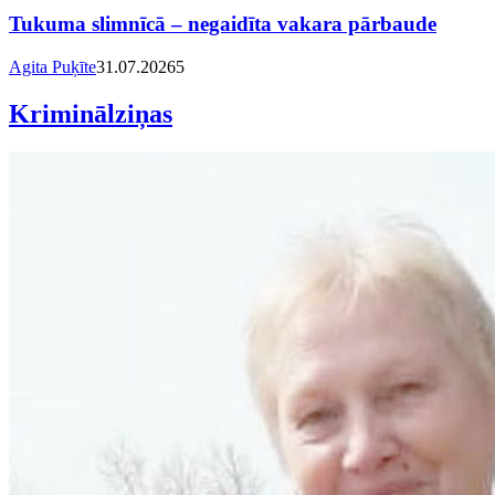
Tukuma slimnīcā – negaidīta vakara pārbaude
Agita Puķīte
31.07.2026
5
Kriminālziņas