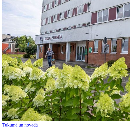
Tukumā un novadā