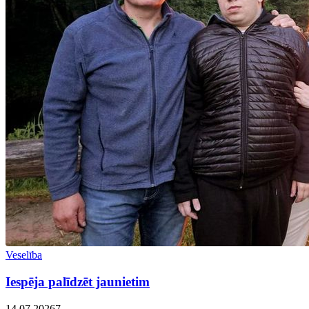
Veselība
Iespēja palīdzēt jaunietim
14.07.2026
7