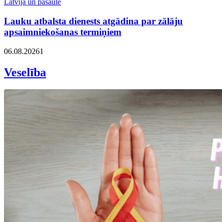
Latvija un pasaulē
Lauku atbalsta dienests atgādina par zālāju
apsaimniekošanas termiņiem
06.08.2026
1
Veselība