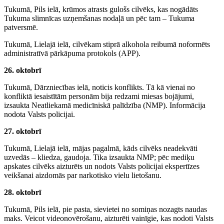
Tukumā, Pils ielā, krūmos atrasts gulošs cilvēks, kas nogādāts
Tukuma slimnīcas uzņemšanas nodaļā un pēc tam – Tukuma
patversmē.
Tukumā, Lielajā ielā, cilvēkam stiprā alkohola reibumā noformēts
administratīvā pārkāpuma protokols (APP).
26. oktobrī
Tukumā, Dārzniecības ielā, noticis konflikts. Tā kā vienai no
konfliktā iesaistītām personām bija redzami miesas bojājumi,
izsaukta Neatliekamā medicīniskā palīdzība (NMP). Informācija
nodota Valsts policijai.
27. oktobrī
Tukumā, Lielajā ielā, mājas pagalmā, kāds cilvēks neadekvāti
uzvedās – kliedza, gaudoja. Tika izsaukta NMP; pēc mediķu
apskates cilvēks aizturēts un nodots Valsts policijai ekspertīzes
veikšanai aizdomās par narkotisko vielu lietošanu.
28. oktobrī
Tukumā, Pils ielā, pie pasta, sievietei no somiņas nozagts naudas
maks. Veicot videonovērošanu, aizturēti vainīgie, kas nodoti Valsts