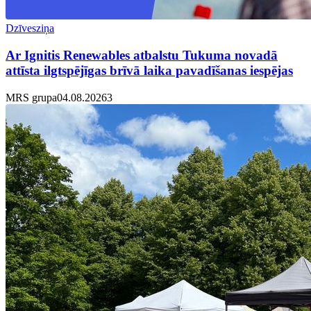
Dzīvesziņa
Ar Ignitis Renewables atbalstu Tukuma novadā
attīsta ilgtspējīgas brīvā laika pavadīšanas iespējas
MRS grupa
04.08.2026
3