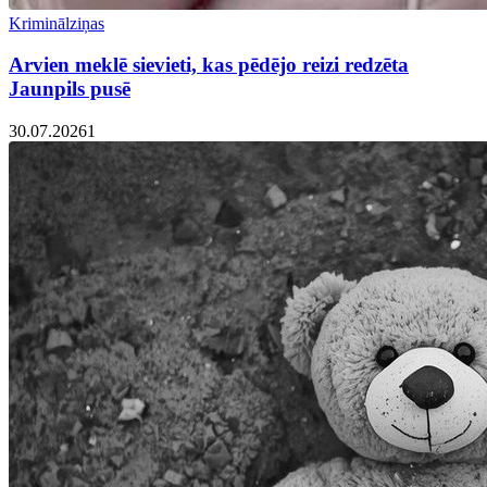
Kriminālziņas
Arvien meklē sievieti, kas pēdējo reizi redzēta
Jaunpils pusē
30.07.2026
1