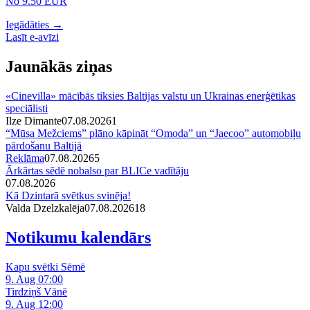
No 9.50 EUR
Iegādāties →
Lasīt e-avīzi
Jaunākās ziņas
«Cinevilla» mācībās tiksies Baltijas valstu un Ukrainas enerģētikas
speciālisti
Ilze Dimante
07.08.2026
1
“Mūsa Mežciems” plāno kāpināt “Omoda” un “Jaecoo” automobiļu
pārdošanu Baltijā
Reklāma
07.08.2026
5
Ārkārtas sēdē nobalso par BLICe vadītāju
07.08.2026
Kā Dzintarā svētkus svinēja!
Valda Dzelzkalēja
07.08.2026
1
8
Notikumu kalendārs
Kapu svētki Sēmē
9. Aug 07:00
Tirdziņš Vānē
9. Aug 12:00