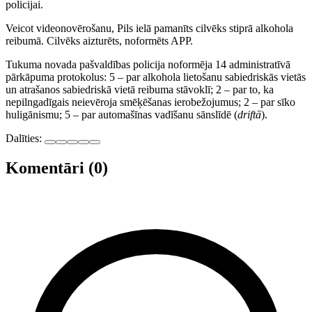
policijai.
Veicot videonovērošanu, Pils ielā pamanīts cilvēks stiprā alkohola
reibumā. Cilvēks aizturēts, noformēts APP.
Tukuma novada pašvaldības policija noformēja 14 administratīvā
pārkāpuma protokolus: 5 – par alkohola lietošanu sabiedriskās vietās
un atrašanos sabiedriskā vietā reibuma stāvoklī; 2 – par to, ka
nepilngadīgais neievēroja smēķēšanas ierobežojumus; 2 – par sīko
huligānismu; 5 – par automašīnas vadīšanu sānslīdē (
driftā
).
Dalīties:
Komentāri (0)