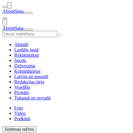
Abonēšana
Abonēšana
Aktuāli
Lasītājs jautā
Reklāmraksti
Sports
Dzīvesziņa
Kriminālziņas
Latvija un pasaulē
Redakcijas sleja
Veselība
Projekti
Tukumā un novadā
Foto
Video
Podkāsti
Sistēmas režīms