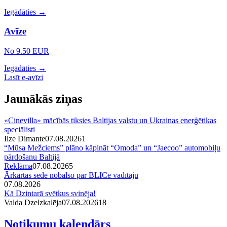
Iegādāties →
Avīze
No 9.50 EUR
Iegādāties →
Lasīt e-avīzi
Jaunākās ziņas
«Cinevilla» mācībās tiksies Baltijas valstu un Ukrainas enerģētikas
speciālisti
Ilze Dimante
07.08.2026
1
“Mūsa Mežciems” plāno kāpināt “Omoda” un “Jaecoo” automobiļu
pārdošanu Baltijā
Reklāma
07.08.2026
5
Ārkārtas sēdē nobalso par BLICe vadītāju
07.08.2026
Kā Dzintarā svētkus svinēja!
Valda Dzelzkalēja
07.08.2026
1
8
Notikumu kalendārs