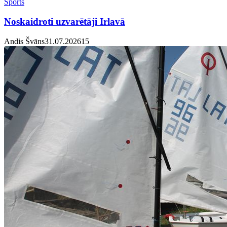
Sports
Noskaidroti uzvarētāji Irlavā
Andis Švāns
31.07.2026
1
5