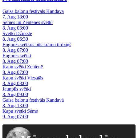
Gaisa balonu festivāls Kandavā
7. Aug 18:00
Sēmes un Zentenes svētki
8. Aug 03:00
Svētki Džūkstē
8. Aug 06:30
Engures svētkos būs krāmu tirdziņš
8. Aug 07:00
Engures svētki
8. Aug 07:00
Kapu svētki Zentenē
8. Aug 07:00
Kapu svētki Viesatās
8. Aug 08:00
Jaunpils svētki
8. Aug 09:00
Gaisa balonu festivāls Kandavā
8. Aug 13:00
Kapu svētki Sēmē
9. Aug 07:00