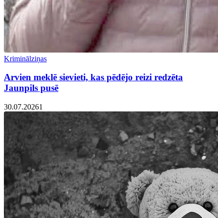
Kriminālziņas
Arvien meklē sievieti, kas pēdējo reizi redzēta
Jaunpils pusē
30.07.2026
1