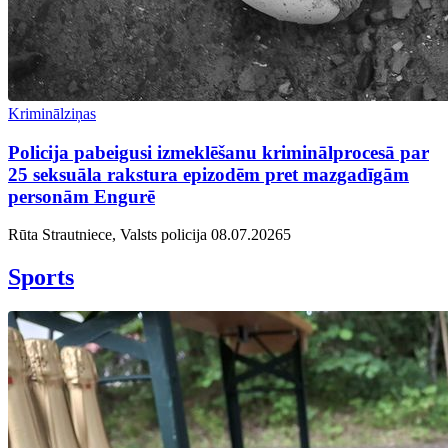
Kriminālziņas
Policija pabeigusi izmeklēšanu kriminālprocesā par
25 seksuāla rakstura epizodēm pret mazgadīgām
personām Engurē
Rūta Strautniece, Valsts policija
08.07.2026
5
Sports