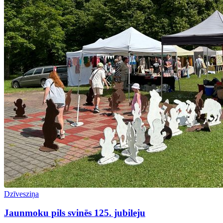
Dzīvesziņa
Jaunmoku pils svinēs 125. jubileju