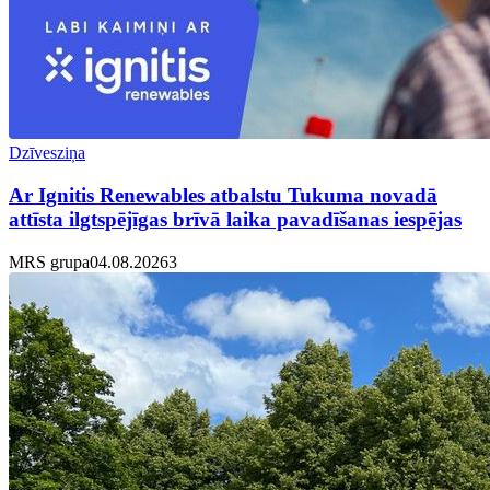
Dzīvesziņa
Ar Ignitis Renewables atbalstu Tukuma novadā
attīsta ilgtspējīgas brīvā laika pavadīšanas iespējas
MRS grupa
04.08.2026
3