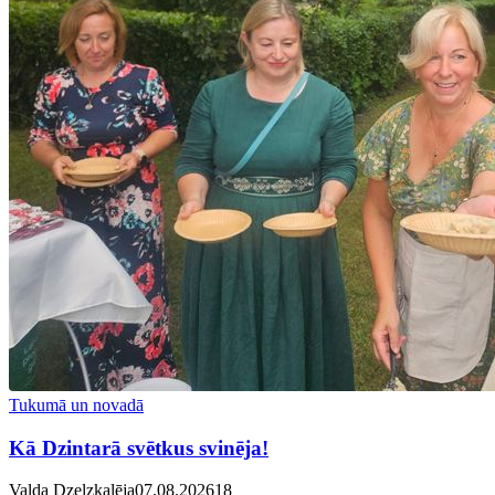
Tukumā un novadā
Kā Dzintarā svētkus svinēja!
Valda Dzelzkalēja
07.08.2026
1
8