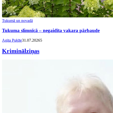
Tukumā un novadā
Tukuma slimnīcā – negaidīta vakara pārbaude
Agita Puķīte
31.07.2026
5
Kriminālziņas