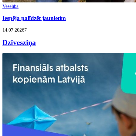
Veselība
Iespēja palīdzēt jaunietim
14.07.2026
7
Dzīvesziņa