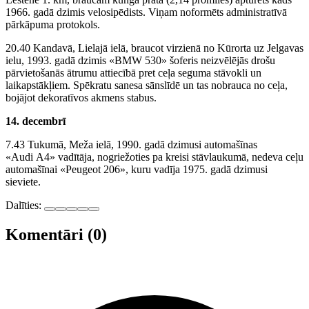
1966. gadā dzimis velosipēdists. Viņam noformēts administratīvā
pārkāpuma protokols.
20.40 Kandavā, Lielajā ielā, braucot virzienā no Kūrorta uz Jelgavas
ielu, 1993. gadā dzimis «BMW 530» šoferis neizvēlējās drošu
pārvietošanās ātrumu attiecībā pret ceļa seguma stāvokli un
laikapstākļiem. Spēkratu sanesa sānslīdē un tas nobrauca no ceļa,
bojājot dekoratīvos akmens stabus.
14. decembrī
7.43 Tukumā, Meža ielā, 1990. gadā dzimusi automašīnas
«Audi A4» vadītāja, nogriežoties pa kreisi stāvlaukumā, nedeva ceļu
automašīnai «Peugeot 206», kuru vadīja 1975. gadā dzimusi
sieviete.
Dalīties:
Komentāri (0)