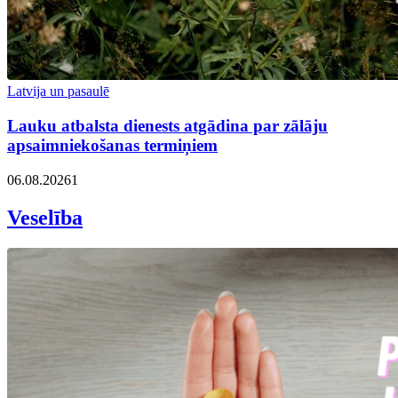
Latvija un pasaulē
Lauku atbalsta dienests atgādina par zālāju
apsaimniekošanas termiņiem
06.08.2026
1
Veselība