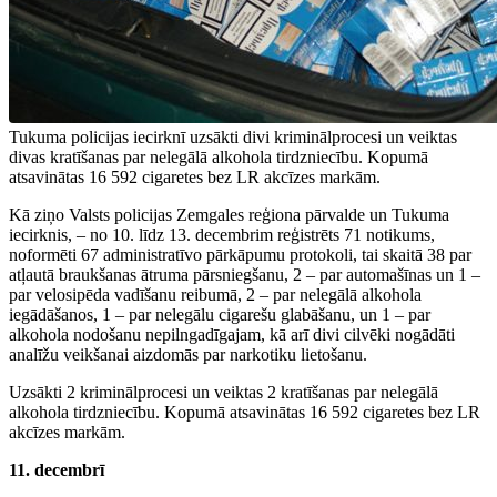
Tukuma policijas iecirknī uzsākti divi kriminālprocesi un veiktas
divas kratīšanas par nelegālā alkohola tirdzniecību. Kopumā
atsavinātas 16 592 cigaretes bez LR akcīzes markām.
Kā ziņo Valsts policijas Zemgales reģiona pārvalde un Tukuma
iecirknis, – no 10. līdz 13. decembrim reģistrēts 71 notikums,
noformēti 67 administratīvo pārkāpumu protokoli, tai skaitā 38 par
atļautā braukšanas ātruma pārsniegšanu, 2 – par automašīnas un 1 –
par velosipēda vadīšanu reibumā, 2 – par nelegālā alkohola
iegādāšanos, 1 – par nelegālu cigarešu glabāšanu, un 1 – par
alkohola nodošanu nepilngadīgajam, kā arī divi cilvēki nogādāti
analīžu veikšanai aizdomās par narkotiku lietošanu.
Uzsākti 2 kriminālprocesi un veiktas 2 kratīšanas par nelegālā
alkohola tirdzniecību. Kopumā atsavinātas 16 592 cigaretes bez LR
akcīzes markām.
11. decembrī