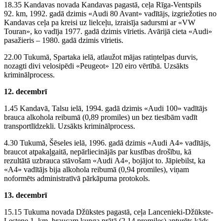
18.35 Kandavas novada Kandavas pagastā, ceļa Rīga-Ventspils
92. km, 1992. gadā dzimis «Audi 80 Avant» vadītājs, izgriežoties no
Kandavas ceļa pa kreisi uz lielceļu, izraisīja sadursmi ar «VW
Touran», ko vadīja 1977. gadā dzimis vīrietis. Avārijā cieta «Audi»
pasažieris – 1980. gadā dzimis vīrietis.
22.00 Tukumā, Spartaka ielā, atlaužot mājas ratiņtelpas durvis,
nozagti divi velosipēdi «Peugeot» 120 eiro vērtībā. Uzsākts
kriminālprocess.
12. decembrī
1.45 Kandavā, Talsu ielā, 1994. gadā dzimis «Audi 100» vadītājs
brauca alkohola reibumā (0,89 promiles) un bez tiesībām vadīt
transportlīdzekli. Uzsākts kriminālprocess.
4.30 Tukumā, Šēseles ielā, 1996. gadā dzimis «Audi A4» vadītājs,
braucot atpakaļgaitā, nepārliecinājās par kustības drošību, kā
rezultātā uzbrauca stāvošam «Audi A4», bojājot to. Jāpiebilst, ka
«A4» vadītājs bija alkohola reibumā (0,94 promiles), viņam
noformēts administratīvā pārkāpuma protokols.
13. decembrī
15.15 Tukuma novada Džūkstes pagastā, ceļa Lancenieki-Džūkste-
Lestene 1. km, braucam kunga prātā (2,14 promiles) apturēts kāds