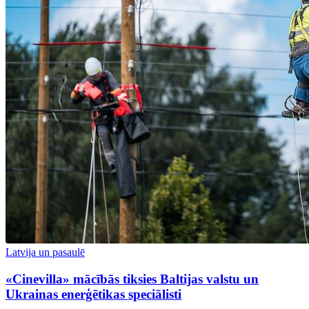
Latvija un pasaulē
«Cinevilla» mācībās tiksies Baltijas valstu un
Ukrainas enerģētikas speciālisti