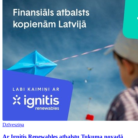
Dzīvesziņa
Ar Ignitis Renewables atbalstu Tukuma novadā