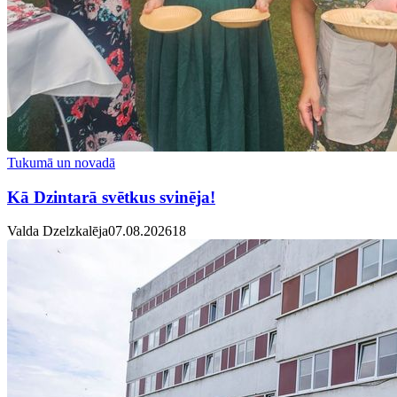
Tukumā un novadā
Kā Dzintarā svētkus svinēja!
Valda Dzelzkalēja
07.08.2026
1
8