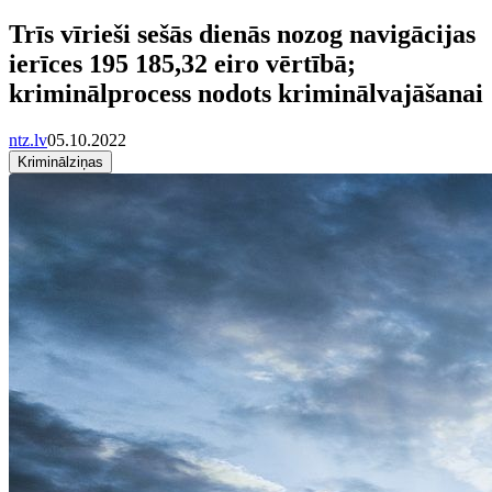
Trīs vīrieši sešās dienās nozog navigācijas
ierīces 195 185,32 eiro vērtībā;
kriminālprocess nodots kriminālvajāšanai
ntz.lv
05.10.2022
Kriminālziņas