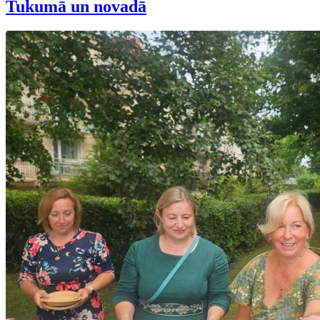
Tukumā un novadā