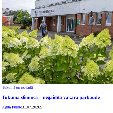
Tukumā un novadā
Tukuma slimnīcā – negaidīta vakara pārbaude
Agita Puķīte
31.07.2026
5