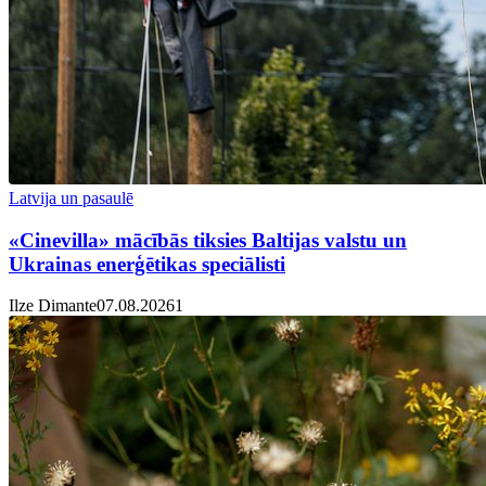
Latvija un pasaulē
«Cinevilla» mācībās tiksies Baltijas valstu un
Ukrainas enerģētikas speciālisti
Ilze Dimante
07.08.2026
1