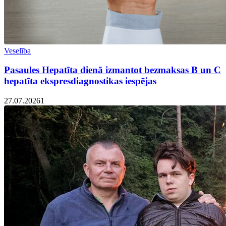
Veselība
Pasaules Hepatīta dienā izmantot bezmaksas B un C
hepatīta ekspresdiagnostikas iespējas
27.07.2026
1