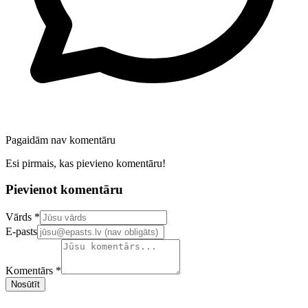
Pagaidām nav komentāru
Esi pirmais, kas pievieno komentāru!
Pievienot komentāru
Confirm your email address
Vārds *
E-pasts
Komentārs *
Nosūtīt