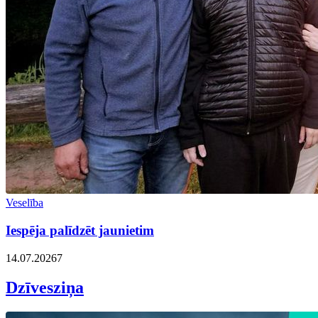
Veselība
Iespēja palīdzēt jaunietim
14.07.2026
7
Dzīvesziņa