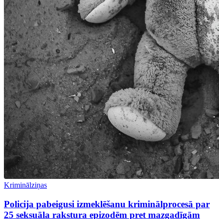
Kriminālziņas
Policija pabeigusi izmeklēšanu kriminālprocesā par
25 seksuāla rakstura epizodēm pret mazgadīgām