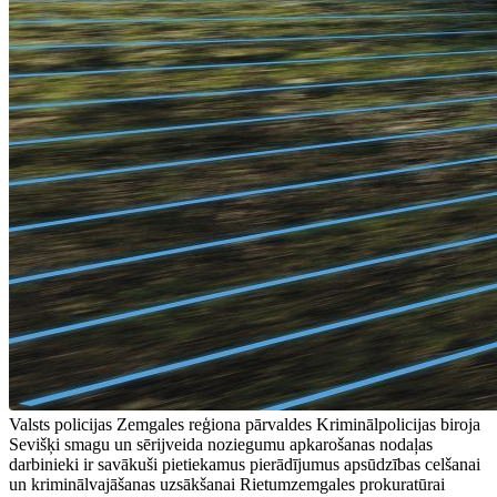
Valsts policijas Zemgales reģiona pārvaldes Kriminālpolicijas biroja
Sevišķi smagu un sērijveida noziegumu apkarošanas nodaļas
darbinieki ir savākuši pietiekamus pierādījumus apsūdzības celšanai
un kriminālvajāšanas uzsākšanai Rietumzemgales prokuratūrai