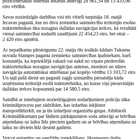
pozicionēšanas sistēmas iekārtas attiecīgi 28 961,54 un 13 433,96
eiro vērtībā.
Savas noziedzīgās darbības visi trīs vīrieši turpināja 18. maijā
Iecavas pagastā, kur no divu zemnieku saimniecību teritorijās esošas
traktortehnikas tika nozagtas dažādas navigācijas ierīces, kā rezultātā
vienai saimniecībai nodarīti zaudējumi 22 454,23 eiro, bet otrai –
2 420 eiro apmērā.
Ar nepatīkamu pārsteigumu 22. maija rīts iesākās kādam Tukuma
novada Slampes pagasta zemnieku saimniecības īpašniekam, kurš
konstatēja, ka iepriekšējā vakarā vai naktī no viņam piederošās
traktortehnikas nozagtas navigācijas antenas, monitori un stūres
navigācija automātiskai stūrēšanai par kopējo vērtību 13 103,72 eiro.
Un tajā pašā dienā un pagastā zagļu uzmanību piesaistīja kāda
uzņēmuma teritorijā esošā traktortehnika, no kuras viņi piesavinājās
dažādas ierīces kopsummā par 14 580,5 eiro.
Saistībā ar minētajiem noziedzīgajiem nodarījumiem policija sāka
kriminālprocesu par zādzībām, kas izdarītas iekļūstot
transportlīdzeklī, un ja tās izdarījusi organizēta grupa. Atbilstoši
Krimināllikumam par šādiem pārkāpumiem soda attiecīgi ar brīvības
atņemšanu uz laiku līdz pieciem gadiem un ar brīvības atņemšanu uz
laiku no diviem līdz desmit gadiem.
Veicot apjomīgu un sarežģītu izmeklēšanu, likumsargu darbs