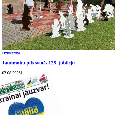
Dzīvesziņa
Jaunmoku pils svinēs 125. jubileju
03.08.2026
1