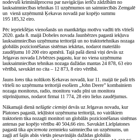
nodevuši kriminālprocesu par navigācijas ierīču zādzībām no
lauksaimniecības tehnikas 11 uzņēmumos un saimniecībās Zemgalē
un vienā uzņēmumā Ķekavas novadā par kopējo summu
195 185,32 eiro.
Pēc iepriekšējas vienošanās un mantkārīgu motīvu vadīti trīs vīrieši
2020. gada 8. maijā Dobeles novada Jaunbērzes pagastā iekļuva
lauksaimniecības uzņēmuma teritorijā un no traktortehnikas nozaga
globālās pozicionēšanas sistēmas iekārtas, nodarot materiālo
zaudējumu 10 200 eiro apmērā. Tajā pašā dienā viņi devās uz
Jelgavas novada Līvbērzes pagastu, kur no viena uzņēmuma
lauksaimniecības tehnikas nozaga dažādas mantas 24 878, 63 eiro
vērtībā, savukārt no cita – 12 873, 8 eiro vērtībā.
Jauns
loms
tika nolūkots Ķekavas novadā, kur 11. maijā tie paši trīs
vīrieši no uzņēmuma teritorijā esošiem „John Deere” kombainiem
nozaga monitorus, radio, monitoru vadu pīni un monitora
stiprinājumus, nodarot firmai 11 774, 28 eiro lielus zaudējumus.
Nākamajā dienā n
elūgtie ciemiņi
devās uz Jelgavas novadu, kur
Platones pagastā, iekļūstot uzņēmuma teritorijā, no vairākiem
traktoriem tika nozagti monitori un globālās pozicionēšanas sistēmas
antenas par kopējo vērtību 40 504,66 eiro. Savukārt Lielplatones
pagastā tika
apciemota
zemnieku saimniecība un uzņēmums, un
zagļi arī šajās abās vietās piesavinājās dažādas globālās