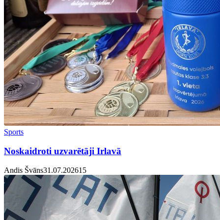
Sports
Noskaidroti uzvarētāji Irlavā
Andis Švāns
31.07.2026
1
5