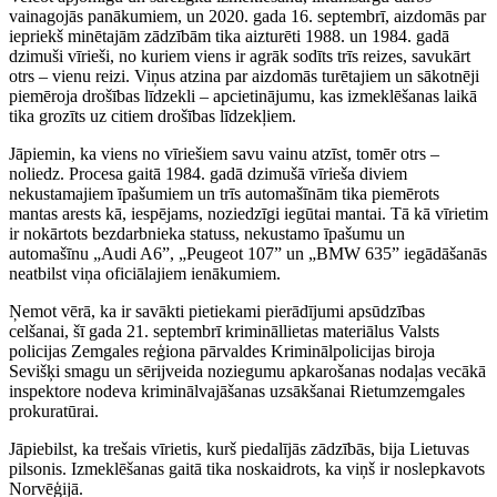
vainagojās panākumiem, un 2020. gada 16. septembrī, aizdomās par
iepriekš minētajām zādzībām tika aizturēti 1988. un 1984. gadā
dzimuši vīrieši, no kuriem viens ir agrāk sodīts trīs reizes, savukārt
otrs – vienu reizi. Viņus atzina par aizdomās turētajiem un sākotnēji
piemēroja drošības līdzekli – apcietinājumu, kas izmeklēšanas laikā
tika grozīts uz citiem drošības līdzekļiem.
Jāpiemin, ka viens no vīriešiem savu vainu atzīst, tomēr otrs –
noliedz. Procesa gaitā 1984. gadā dzimušā vīrieša diviem
nekustamajiem īpašumiem un trīs automašīnām tika piemērots
mantas arests kā, iespējams, noziedzīgi iegūtai mantai. Tā kā vīrietim
ir nokārtots bezdarbnieka statuss, nekustamo īpašumu un
automašīnu „Audi A6”, „Peugeot 107” un „BMW 635” iegādāšanās
neatbilst viņa oficiālajiem ienākumiem.
Ņemot vērā, ka ir savākti pietiekami pierādījumi apsūdzības
celšanai, šī gada 21. septembrī krimināllietas materiālus Valsts
policijas Zemgales reģiona pārvaldes Kriminālpolicijas biroja
Sevišķi smagu un sērijveida noziegumu apkarošanas nodaļas vecākā
inspektore nodeva kriminālvajāšanas uzsākšanai Rietumzemgales
prokuratūrai.
Jāpiebilst, ka trešais vīrietis, kurš piedalījās zādzībās, bija Lietuvas
pilsonis. Izmeklēšanas gaitā tika noskaidrots, ka viņš ir noslepkavots
Norvēģijā.