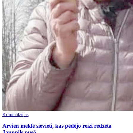
Kriminālziņas
Arvien meklē sievieti, kas pēdējo reizi redzēta
Jaunpils pusē