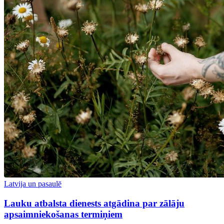
Latvija un pasaulē
Lauku atbalsta dienests atgādina par zālāju
apsaimniekošanas termiņiem