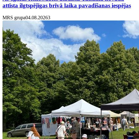
attīsta ilgtspējīgas brīvā laika pavadīšanas iespējas
MRS grupa
04.08.2026
3