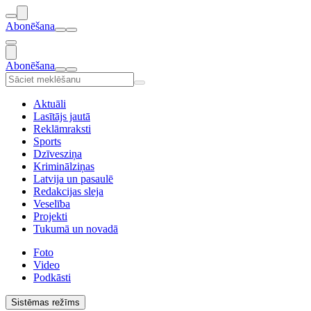
Abonēšana
Abonēšana
Aktuāli
Lasītājs jautā
Reklāmraksti
Sports
Dzīvesziņa
Kriminālziņas
Latvija un pasaulē
Redakcijas sleja
Veselība
Projekti
Tukumā un novadā
Foto
Video
Podkāsti
Sistēmas režīms