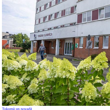
Tukumā un novadā