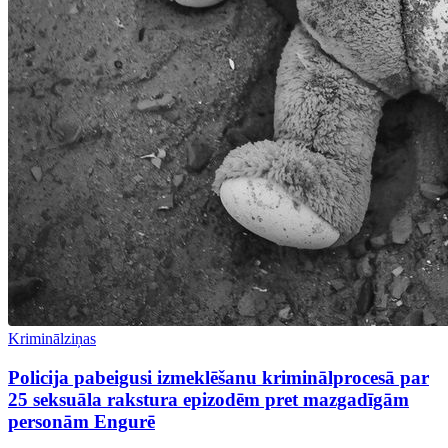
Kriminālziņas
Policija pabeigusi izmeklēšanu kriminālprocesā par
25 seksuāla rakstura epizodēm pret mazgadīgām
personām Engurē