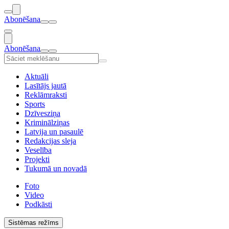
Abonēšana
Abonēšana
Aktuāli
Lasītājs jautā
Reklāmraksti
Sports
Dzīvesziņa
Kriminālziņas
Latvija un pasaulē
Redakcijas sleja
Veselība
Projekti
Tukumā un novadā
Foto
Video
Podkāsti
Sistēmas režīms