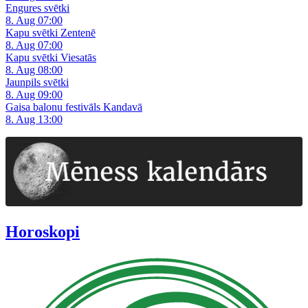
Engures svētki
8. Aug 07:00
Kapu svētki Zentenē
8. Aug 07:00
Kapu svētki Viesatās
8. Aug 08:00
Jaunpils svētki
8. Aug 09:00
Gaisa balonu festivāls Kandavā
8. Aug 13:00
Horoskopi