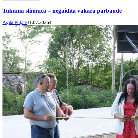
Tukuma slimnīcā – negaidīta vakara pārbaude
Agita Puķīte
31.07.2026
4