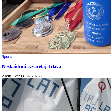
Sports
Noskaidroti uzvarētāji Irlavā
Andis Švāns
31.07.2026
5