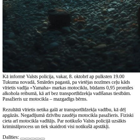
Kā informē Valsts policija, vakar, 8. oktobrī ap pulksten 19.00
Tukuma novadā, Smārdes pagastā, pa vietējas nozīmes ceļu kāds
vīrietis vadīja «Yamaha» markas motociklu, būdams 0,95 promiles
alkohola reibumā, kā arī bez transportlīdzekļa vadīšanas tiesībām.
Pasažieris uz motocikla – mazgadīgs bērns.
Rezultātā vīrietis netika galā ar transportlīdzekļa vadību, kā dēļ
apgāzās. Negadījumā dzīvību zaudēja motocikla pasažieris. Fiziski
cieta arī motocikla vadītājs. Par notikušo Valsts policijā uzsākts
kriminālprocess un tiek skaidroti visi notikušā apstākļi.
Dalīties: