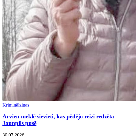
Kriminālziņas
Arvien meklē sievieti, kas pēdējo reizi redzēta
Jaunpils pusē
30.07.2026