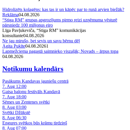
Hidrolizēts kolagēns: kas tas ir un kāpēc par to runā arvien biežāk?
Reklāma
04.08.2026
“Stiga RM” grupas apgrozījums pirmo reizi uzņēmuma vēsturē
pārsniedz 100 miljonus eiro
Līga Pavļukeviča, “Stiga RM” komunikācijas
konsultante
04.08.2026
Ne jau mirušo, bet sevis un savu bērnu dēļ
Agita Puķīte
04.08.2026
1
Lapmežciema pagastā saimnieko viszaļāk; Novads – ārpus topa
04.08.2026
Notikumu kalendārs
Pasākums Kandavas jauniešu centrā
7. Aug 12:00
Gaisa balonu festivāls Kandavā
7. Aug 18:00
Sēmes un Zentenes svētki
8. Aug 03:00
Svētki Džūkstē
8. Aug 06:30
Engures svētkos būs krāmu tirdziņš
8. Aug 07:00