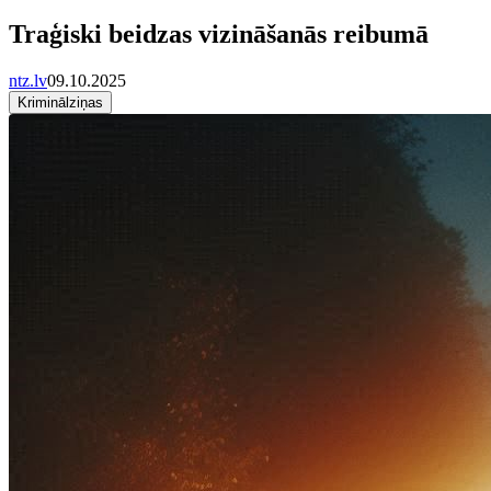
Traģiski beidzas vizināšanās reibumā
ntz.lv
09.10.2025
Kriminālziņas