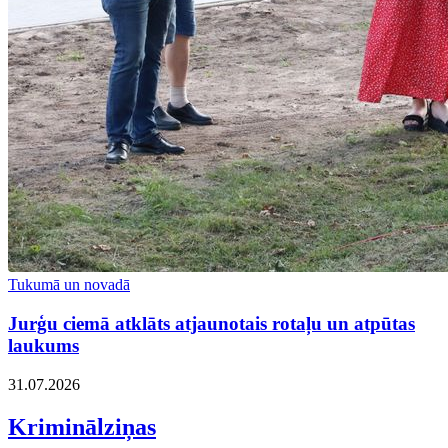
Tukumā un novadā
Jurģu ciemā atklāts atjaunotais rotaļu un atpūtas
laukums
31.07.2026
Kriminālziņas