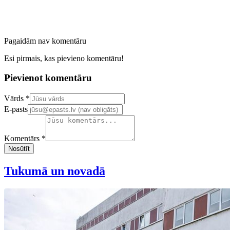
Pagaidām nav komentāru
Esi pirmais, kas pievieno komentāru!
Pievienot komentāru
Confirm your email address
Vārds *
E-pasts
Komentārs *
Nosūtīt
Tukumā un novadā