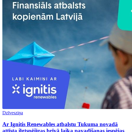
Dzīvesziņa
Ar Ignitis Renewables atbalstu Tukuma novadā
attīsta ilgtspējīgas brīvā laika pavadīšanas iespējas