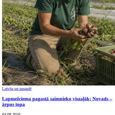
Latvija un pasaulē
Lapmežciema pagastā saimnieko viszaļāk; Novads –
ārpus topa
04.08.2026