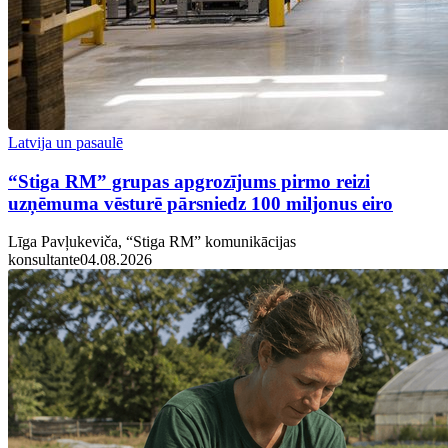
Latvija un pasaulē
“Stiga RM” grupas apgrozījums pirmo reizi
uzņēmuma vēsturē pārsniedz 100 miljonus eiro
Līga Pavļukeviča, “Stiga RM” komunikācijas
konsultante
04.08.2026