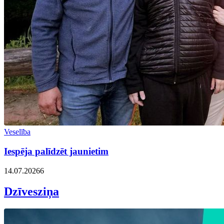
Veselība
Iespēja palīdzēt jaunietim
14.07.2026
6
Dzīvesziņa