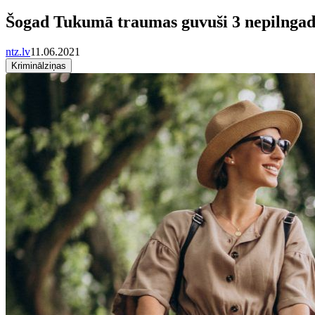
Šogad Tukumā traumas guvuši 3 nepilngadīg
ntz.lv
11.06.2021
Kriminālziņas