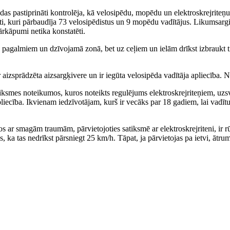
as pastiprināti kontrolēja, kā velosipēdu, mopēdu un elektroskrejriteņu
ti, kuri pārbaudīja 73 velosipēdistus un 9 mopēdu vadītājus. Likumsargi
ārkāpumi netika konstatēti.
 pa pagalmiem un dzīvojamā zonā, bet uz ceļiem un ielām drīkst izbraukt
r aizsprādzēta aizsargķivere un ir iegūta velosipēda vadītāja apliecība.
iksmes noteikumos, kuros noteikts regulējums elektroskrejriteņiem, uzsv
apliecība. Ikvienam iedzīvotājam, kurš ir vecāks par 18 gadiem, lai vadīt
os ar smagām traumām, pārvietojoties satiksmē ar elektroskrejriteni, ir 
s, ka tas nedrīkst pārsniegt 25 km/h. Tāpat, ja pārvietojas pa ietvi, ātru