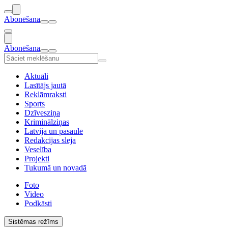
Abonēšana
Abonēšana
Aktuāli
Lasītājs jautā
Reklāmraksti
Sports
Dzīvesziņa
Kriminālziņas
Latvija un pasaulē
Redakcijas sleja
Veselība
Projekti
Tukumā un novadā
Foto
Video
Podkāsti
Sistēmas režīms