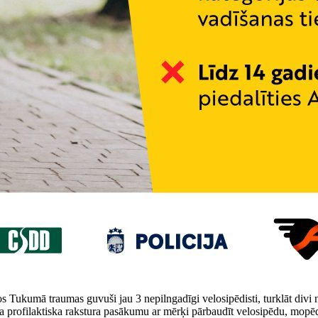
 Tukumā traumas guvuši jau 3 nepilngadīgi velosipēdisti, turklāt divi ne
a profilaktiska rakstura pasākumu ar mērķi pārbaudīt velosipēdu, mopēdu