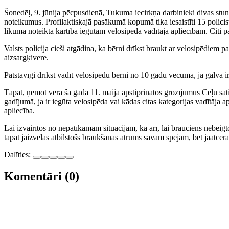
Šonedēļ, 9. jūnija pēcpusdienā, Tukuma iecirkņa darbinieki divas stund
noteikumus. Profilaktiskajā pasākumā kopumā tika iesaistīti 15 policis
likumā noteiktā kārtībā iegūtām velosipēda vadītāja apliecībām. Citi p
Valsts policija cieši atgādina, ka bērni drīkst braukt ar velosipēdiem
aizsargķivere.
Patstāvīgi drīkst vadīt velosipēdu bērni no 10 gadu vecuma, ja galvā i
Tāpat, ņemot vērā šā gada 11. maijā apstiprinātos grozījumus Ceļu sat
gadījumā, ja ir iegūta velosipēda vai kādas citas kategorijas vadītāja 
apliecība.
Lai izvairītos no nepatīkamām situācijām, kā arī, lai brauciens nebeigt
tāpat jāizvēlas atbilstošs braukšanas ātrums savām spējām, bet jāatcera
Dalīties:
Komentāri (0)