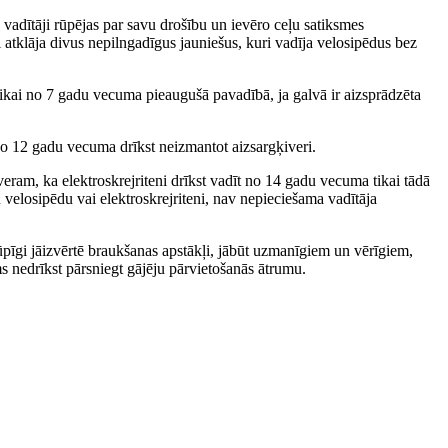
 vadītāji rūpējas par savu drošību un ievēro ceļu satiksmes
 atklāja divus nepilngadīgus jauniešus, kuri vadīja velosipēdus bez
 tikai no 7 gadu vecuma pieaugušā pavadībā, ja galvā ir aizsprādzēta
 No 12 gadu vecuma drīkst neizmantot aizsargķiveri.
eram, ka elektroskrejriteni drīkst vadīt no 14 gadu vecuma tikai tādā
u velosipēdu vai elektroskrejriteni, nav nepieciešama vadītāja
rūpīgi jāizvērtē braukšanas apstākļi, jābūt uzmanīgiem un vērīgiem,
ms nedrīkst pārsniegt gājēju pārvietošanās ātrumu.