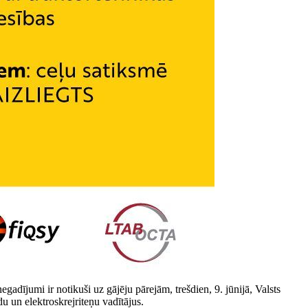
gadījumi ir notikuši uz gājēju pārejām, trešdien, 9. jūnijā, Valsts
 un elektroskrejriteņu vadītājus.