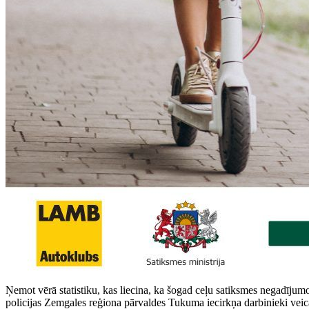
Ņemot vērā statistiku, kas liecina, ka šogad ceļu satiksmes negadījumos
policijas Zemgales reģiona pārvaldes Tukuma iecirkņa darbinieki veic