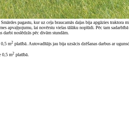
des pagastu, kur uz ceļa braucamās daļas bija apgāzies traktora migl
mes apvaļņojumu, lai novērstu vielas tālāku noplūdi. Pēc tam sadarbībā 
nas darbi noslēdzās pēc divām stundām.
2
 0,5 m
platībā. Autovadītājs jau bija uzsācis dzēšanas darbus ar uguns
2
e 0,5 m
platībā.