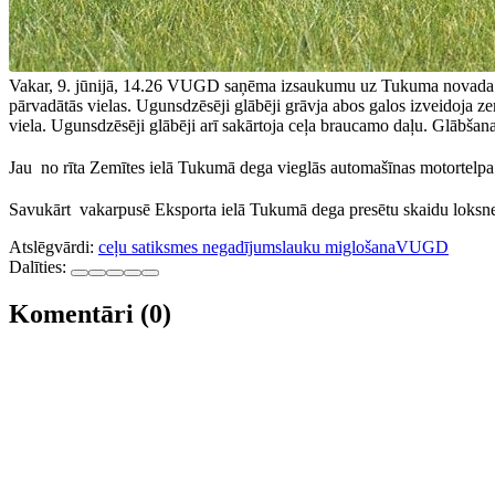
Vakar, 9. jūnijā, 14.26 VUGD saņēma izsaukumu uz Tukuma novada Smār
pārvadātās vielas. Ugunsdzēsēji glābēji grāvja abos galos izveidoja ze
viela. Ugunsdzēsēji glābēji arī sakārtoja ceļa braucamo daļu. Glābša
Jau no rīta Zemītes ielā Tukumā dega vieglās automašīnas motortelpa
Savukārt vakarpusē Eksporta ielā Tukumā dega presētu skaidu loksn
Atslēgvārdi:
ceļu satiksmes negadījums
lauku miglošana
VUGD
Dalīties:
Komentāri (0)