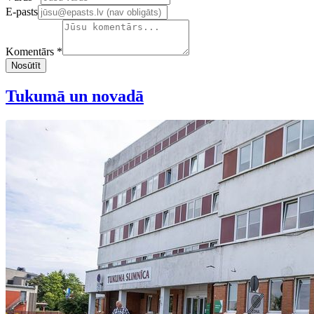
E-pasts
Komentārs *
Nosūtīt
Tukumā un novadā