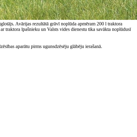
otājs. Avārijas rezultātā grāvī noplūda apmēram 200 l traktora
ar traktora īpašnieku un Valsts vides dienestu tika savākta noplūdusī
dzēsības aparātu pirms ugunsdzēsēju glābēju ierašanā.