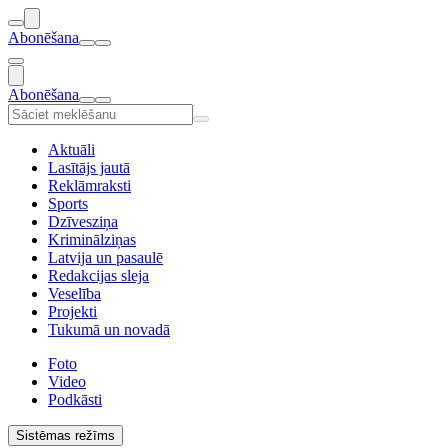
Abonēšana
Abonēšana
Aktuāli
Lasītājs jautā
Reklāmraksti
Sports
Dzīvesziņa
Kriminālziņas
Latvija un pasaulē
Redakcijas sleja
Veselība
Projekti
Tukumā un novadā
Foto
Video
Podkāsti
Sistēmas režīms