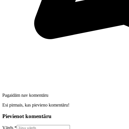
Pagaidām nav komentāru
Esi pirmais, kas pievieno komentāru!
Pievienot komentāru
Confirm your email address
Vārds *