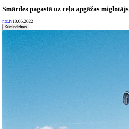
Smārdes pagastā uz ceļa apgāžas miglotājs
ntz.lv
10.06.2022
Kriminālziņas