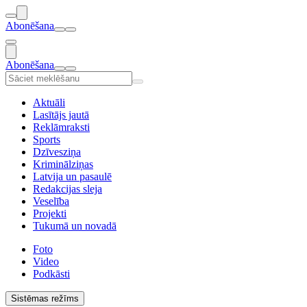
Abonēšana
Abonēšana
Aktuāli
Lasītājs jautā
Reklāmraksti
Sports
Dzīvesziņa
Kriminālziņas
Latvija un pasaulē
Redakcijas sleja
Veselība
Projekti
Tukumā un novadā
Foto
Video
Podkāsti
Sistēmas režīms