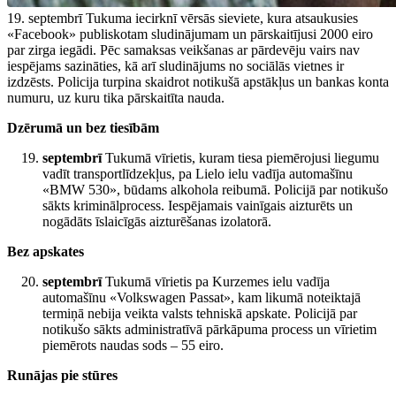
19. septembrī Tukuma iecirknī vērsās sieviete, kura atsaukusies
«Facebook» publiskotam sludinājumam un pārskaitījusi 2000 eiro
par zirga iegādi. Pēc samaksas veikšanas ar pārdevēju vairs nav
iespējams sazināties, kā arī sludinājums no sociālās vietnes ir
izdzēsts. Policija turpina skaidrot notikušā apstākļus un bankas konta
numuru, uz kuru tika pārskaitīta nauda.
Dzērumā un bez tiesībām
septembrī
Tukumā vīrietis, kuram tiesa piemērojusi liegumu
vadīt transportlīdzekļus, pa Lielo ielu vadīja automašīnu
«BMW 530», būdams alkohola reibumā. Policijā par notikušo
sākts kriminālprocess. Iespējamais vainīgais aizturēts un
nogādāts īslaicīgās aizturēšanas izolatorā.
Bez apskates
septembrī
Tukumā vīrietis pa Kurzemes ielu vadīja
automašīnu «Volkswagen Passat», kam likumā noteiktajā
termiņā nebija veikta valsts tehniskā apskate. Policijā par
notikušo sākts administratīvā pārkāpuma process un vīrietim
piemērots naudas sods – 55 eiro.
Runājas pie stūres