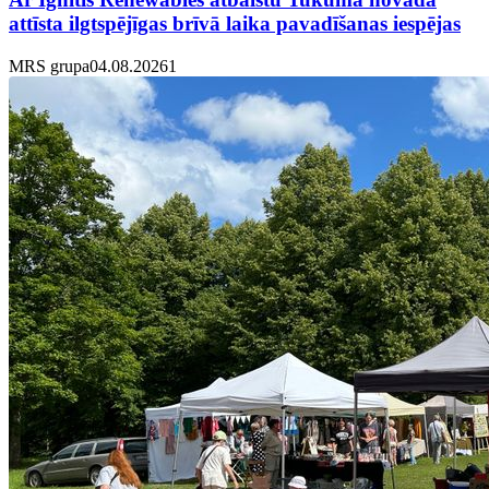
attīsta ilgtspējīgas brīvā laika pavadīšanas iespējas
MRS grupa
04.08.2026
1