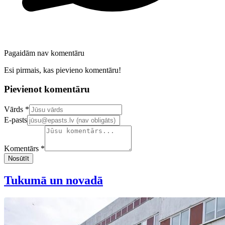
Pagaidām nav komentāru
Esi pirmais, kas pievieno komentāru!
Pievienot komentāru
Confirm your email address
Vārds *
E-pasts
Komentārs *
Nosūtīt
Tukumā un novadā