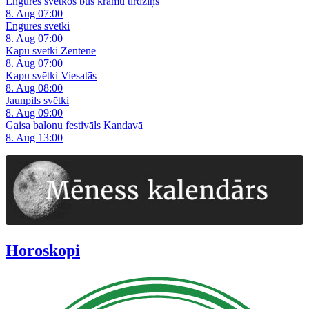
Engures svētkos būs krāmu tirdziņš
8. Aug 07:00
Engures svētki
8. Aug 07:00
Kapu svētki Zentenē
8. Aug 07:00
Kapu svētki Viesatās
8. Aug 08:00
Jaunpils svētki
8. Aug 09:00
Gaisa balonu festivāls Kandavā
8. Aug 13:00
Horoskopi