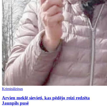
Kriminālziņas
Arvien meklē sievieti, kas pēdējo reizi redzēta
Jaunpils pusē