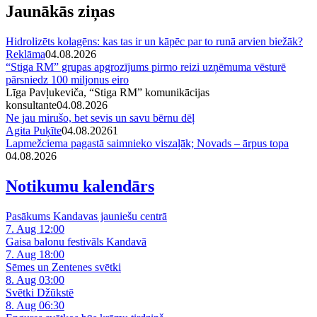
Jaunākās ziņas
Hidrolizēts kolagēns: kas tas ir un kāpēc par to runā arvien biežāk?
Reklāma
04.08.2026
“Stiga RM” grupas apgrozījums pirmo reizi uzņēmuma vēsturē
pārsniedz 100 miljonus eiro
Līga Pavļukeviča, “Stiga RM” komunikācijas
konsultante
04.08.2026
Ne jau mirušo, bet sevis un savu bērnu dēļ
Agita Puķīte
04.08.2026
1
Lapmežciema pagastā saimnieko viszaļāk; Novads – ārpus topa
04.08.2026
Notikumu kalendārs
Pasākums Kandavas jauniešu centrā
7. Aug 12:00
Gaisa balonu festivāls Kandavā
7. Aug 18:00
Sēmes un Zentenes svētki
8. Aug 03:00
Svētki Džūkstē
8. Aug 06:30