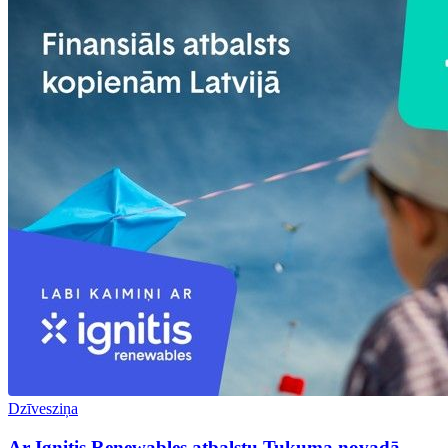
Dzīvesziņa
Ar Ignitis Renewables atbalstu Tukuma novadā