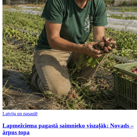
Latvija un pasaulē
Lapmežciema pagastā saimnieko viszaļāk; Novads –
ārpus topa