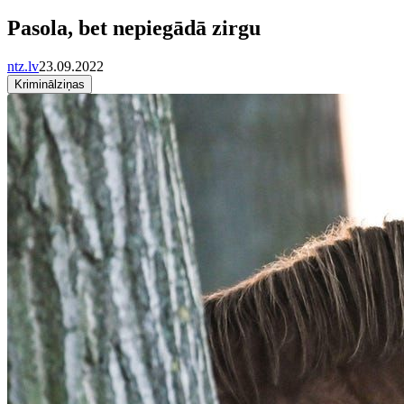
Pasola, bet nepiegādā zirgu
ntz.lv
23.09.2022
Kriminālziņas