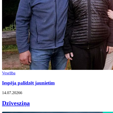
Veselība
Iespēja palīdzēt jaunietim
14.07.2026
6
Dzīvesziņa