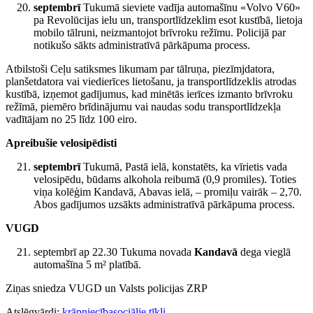
septembrī
Tukumā sieviete vadīja automašīnu «Volvo V60»
pa Revolūcijas ielu un, transportlīdzeklim esot kustībā, lietoja
mobilo tālruni, neizmantojot brīvroku režīmu. Policijā par
notikušo sākts administratīvā pārkāpuma process.
Atbilstoši Ceļu satiksmes likumam par tālruņa, piezīmjdatora,
planšetdatora vai viedierīces lietošanu, ja transportlīdzeklis atrodas
kustībā, izņemot gadījumus, kad minētās ierīces izmanto brīvroku
režīmā, piemēro brīdinājumu vai naudas sodu transportlīdzekļa
vadītājam no 25 līdz 100 eiro.
Apreibušie velosipēdisti
septembrī
Tukumā, Pastā ielā, konstatēts, ka vīrietis vada
velosipēdu, būdams alkohola reibumā (0,9 promiles). Toties
viņa kolēģim Kandavā, Abavas ielā, – promiļu vairāk – 2,70.
Abos gadījumos uzsākts administratīvā pārkāpuma process.
VUGD
septembrī ap 22.30 Tukuma novada
Kandavā
dega vieglā
automašīna 5 m² platībā.
Ziņas sniedza VUGD un Valsts policijas ZRP
Atslēgvārdi:
krāpniecība
sociālie tīkli