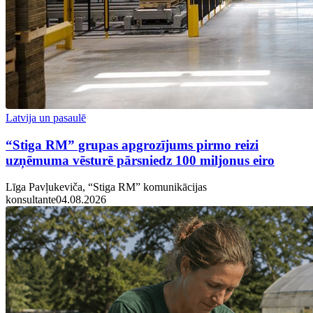
Latvija un pasaulē
“Stiga RM” grupas apgrozījums pirmo reizi
uzņēmuma vēsturē pārsniedz 100 miljonus eiro
Līga Pavļukeviča, “Stiga RM” komunikācijas
konsultante
04.08.2026