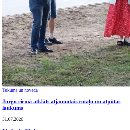
Tukumā un novadā
Jurģu ciemā atklāts atjaunotais rotaļu un atpūtas
laukums
31.07.2026