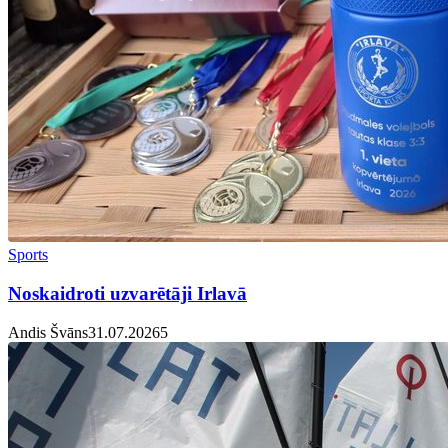
Sports
Noskaidroti uzvarētāji Irlavā
Andis Švāns
31.07.2026
5