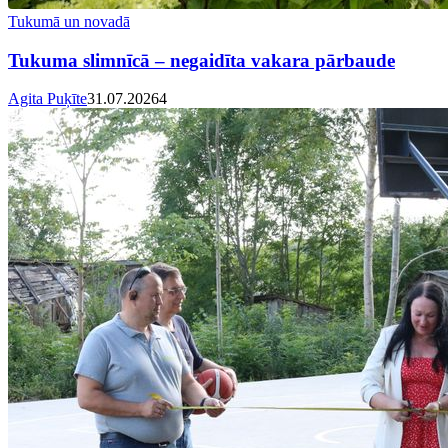
Tukumā un novadā
Tukuma slimnīcā – negaidīta vakara pārbaude
Agita Puķīte
31.07.2026
4