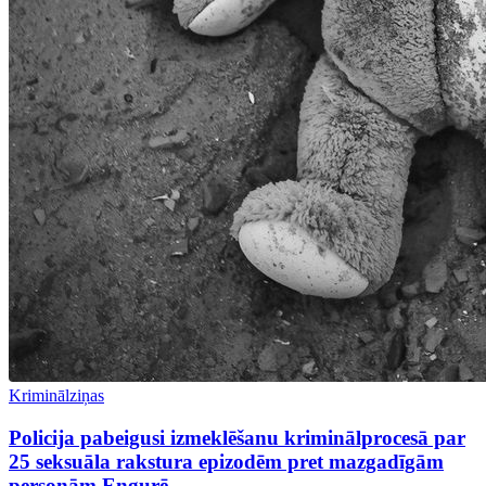
Kriminālziņas
Policija pabeigusi izmeklēšanu kriminālprocesā par
25 seksuāla rakstura epizodēm pret mazgadīgām
personām Engurē