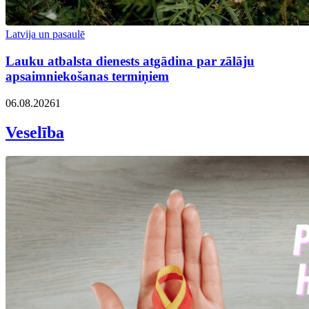
Latvija un pasaulē
Lauku atbalsta dienests atgādina par zālāju
apsaimniekošanas termiņiem
06.08.2026
1
Veselība