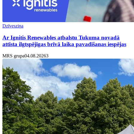
Dzīvesziņa
Ar Ignitis Renewables atbalstu Tukuma novadā
attīsta ilgtspējīgas brīvā laika pavadīšanas iespējas
MRS grupa
04.08.2026
3