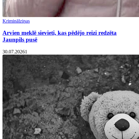
Kriminālziņas
Arvien meklē sievieti, kas pēdējo reizi redzēta
Jaunpils pusē
30.07.2026
1