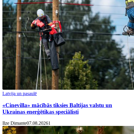
Latvija un pasaulē
«Cinevilla» mācībās tiksies Baltijas valstu un
Ukrainas enerģētikas speciālisti
Ilze Dimante
07.08.2026
1