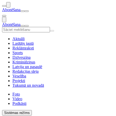
Abonēšana
Abonēšana
Aktuāli
Lasītājs jautā
Reklāmraksti
Sports
Dzīvesziņa
Kriminālziņas
Latvija un pasaulē
Redakcijas sleja
Veselība
Projekti
Tukumā un novadā
Foto
Video
Podkāsti
Sistēmas režīms