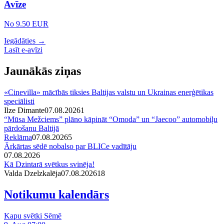
Avīze
No 9.50 EUR
Iegādāties →
Lasīt e-avīzi
Jaunākās ziņas
«Cinevilla» mācībās tiksies Baltijas valstu un Ukrainas enerģētikas
speciālisti
Ilze Dimante
07.08.2026
1
“Mūsa Mežciems” plāno kāpināt “Omoda” un “Jaecoo” automobiļu
pārdošanu Baltijā
Reklāma
07.08.2026
5
Ārkārtas sēdē nobalso par BLICe vadītāju
07.08.2026
Kā Dzintarā svētkus svinēja!
Valda Dzelzkalēja
07.08.2026
1
8
Notikumu kalendārs
Kapu svētki Sēmē