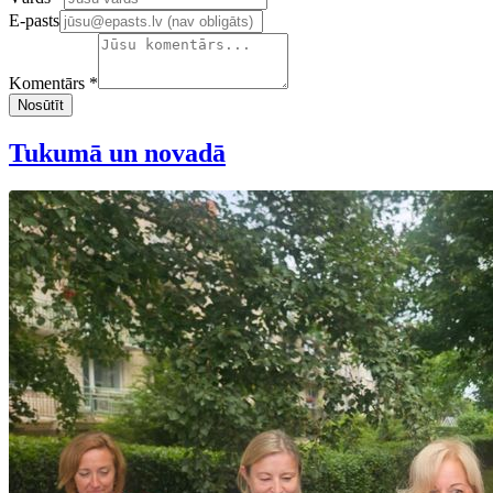
E-pasts
Komentārs *
Nosūtīt
Tukumā un novadā