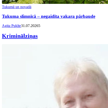
Tukumā un novadā
Tukuma slimnīcā – negaidīta vakara pārbaude
Agita Puķīte
31.07.2026
5
Kriminālziņas