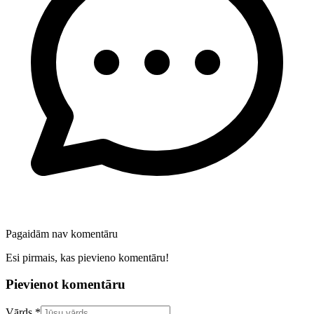
Pagaidām nav komentāru
Esi pirmais, kas pievieno komentāru!
Pievienot komentāru
Confirm your email address
Vārds *