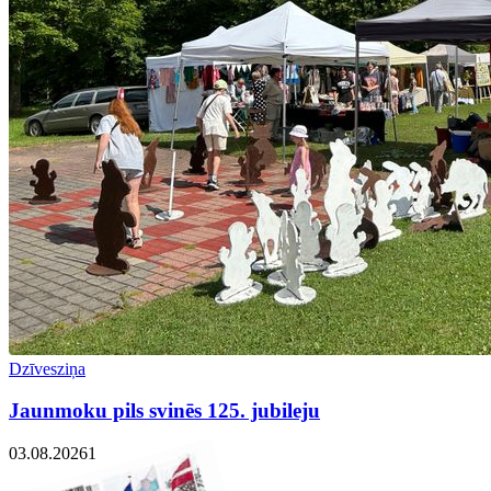
Dzīvesziņa
Jaunmoku pils svinēs 125. jubileju
03.08.2026
1