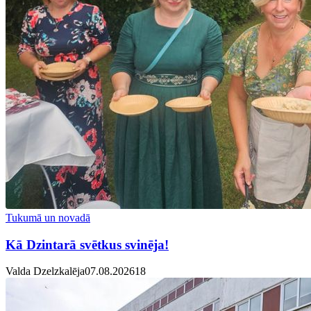
Tukumā un novadā
Kā Dzintarā svētkus svinēja!
Valda Dzelzkalēja
07.08.2026
1
8