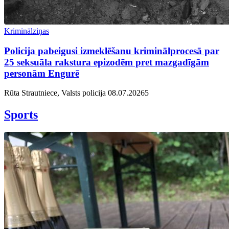
Kriminālziņas
Policija pabeigusi izmeklēšanu kriminālprocesā par
25 seksuāla rakstura epizodēm pret mazgadīgām
personām Engurē
Rūta Strautniece, Valsts policija
08.07.2026
5
Sports