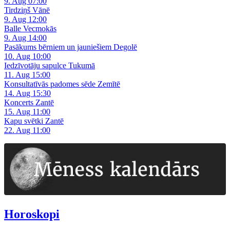
9. Aug 07:00
Tirdziņš Vānē
9. Aug 12:00
Balle Vecmokās
9. Aug 14:00
Pasākums bērniem un jauniešiem Degolē
10. Aug 10:00
Iedzīvotāju sapulce Tukumā
11. Aug 15:00
Konsultatīvās padomes sēde Zemītē
14. Aug 15:30
Koncerts Zantē
15. Aug 11:00
Kapu svētki Zantē
22. Aug 11:00
Horoskopi