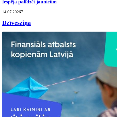
Iespēja palīdzēt jaunietim
14.07.2026
7
Dzīvesziņa