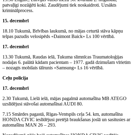
patvaļīgi nozāģēti koki. Zaudējumi tiek noskaidroti. Uzsākts
kriminālprocess.
15. decembrī
18.10 Tukumā, Brīvības laukumā, no mājas ceturtā stāva kāpņu
telpas pazudis velosipēds «Daimont Baick» Ls 100 vērtībā.
17. decembrī
13.30 Tukumā, Raudas ielā, Tukuma slimnīcas Traumatoloģijas
nodaļas 6. palātā kādam pacientam – 1977. gadā dzimušam vīrietim
– nozagts mobilais tālrunis «Samsung» Ls 16 vērtībā.
Ceļu policija
17. decembrī
2.30 Tukumā, Lielā ielā, mājas pagalmā automašīna MB ATEGO
uzslīdējusi stāvošai automašīnai AUDI 80.
7.15 Smārdes pagastā, Rīgas-Ventspils ceļa 54. km, automašīna
HONDA CIVIC ieslīdējusi pretējā braukšanas joslā un sasitusies ar
automašīnu MAN 26 – 293.