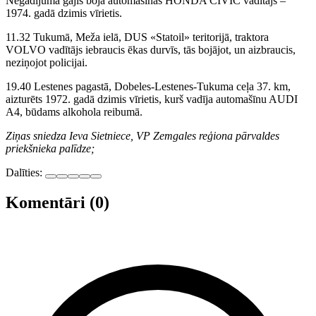
Negadījumā gājis bojā automašīnas HONDA CIVIC vadītājs –
1974. gadā dzimis vīrietis.
11.32 Tukumā, Meža ielā, DUS «Statoil» teritorijā, traktora
VOLVO vadītājs iebraucis ēkas durvīs, tās bojājot, un aizbraucis,
neziņojot policijai.
19.40 Lestenes pagastā, Dobeles-Lestenes-Tukuma ceļa 37. km,
aizturēts 1972. gadā dzimis vīrietis, kurš vadīja automašīnu AUDI
A4, būdams alkohola reibumā.
Ziņas sniedza Ieva Sietniece, VP Zemgales reģiona pārvaldes
priekšnieka palīdze;
Dalīties:
Komentāri (0)