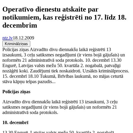
Operatīvo dienestu atskaite par
notikumiem, kas reģistrēti no 17. līdz 18.
decembrim
ntz.lv
18.12.2009
Kriminālziņas
Policijas ziņas Aizvadīto divu diennakšu laikā reģistrēti 13
izsaukumi, 3 ceļu satiksmes negadījumi (ir viens bojā gājušais) un
noformēts 21 administratīvā soda protokols. 10. decembrī 13.30
Engurē, Latvijas valsts mežu 50. kvartāla 2. nogabalā, patvaļīgi
nozāģēti koki. Zaudējumi tiek noskaidroti. Uzsākts kriminālprocess.
15. decembrī 18.10 Tukumā, Brīvības laukumā, no mājas ceturtā
stāva kāpņu telpas pazudis...
Policijas ziņas
Aizvadīto divu diennakšu laikā reģistrēti 13 izsaukumi, 3 ceļu
satiksmes negadījumi (ir viens bojā gājušais) un noformēts 21
administratīvā soda protokols.
10. decembrī
13.30 Engurē, Latvijas valsts mežu 50. kvartāla 2. nogabalā,