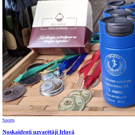
Sports
Noskaidroti uzvarētāji Irlavā