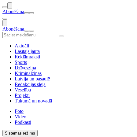
Abonēšana
Abonēšana
Aktuāli
Lasītājs jautā
Reklāmraksti
Sports
Dzīvesziņa
Kriminālziņas
Latvija un pasaulē
Redakcijas sleja
Veselība
Projekti
Tukumā un novadā
Foto
Video
Podkāsti
Sistēmas režīms