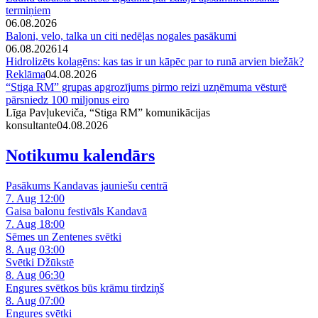
termiņiem
06.08.2026
Baloni, velo, talka un citi nedēļas nogales pasākumi
06.08.2026
14
Hidrolizēts kolagēns: kas tas ir un kāpēc par to runā arvien biežāk?
Reklāma
04.08.2026
“Stiga RM” grupas apgrozījums pirmo reizi uzņēmuma vēsturē
pārsniedz 100 miljonus eiro
Līga Pavļukeviča, “Stiga RM” komunikācijas
konsultante
04.08.2026
Notikumu kalendārs
Pasākums Kandavas jauniešu centrā
7. Aug 12:00
Gaisa balonu festivāls Kandavā
7. Aug 18:00
Sēmes un Zentenes svētki
8. Aug 03:00
Svētki Džūkstē
8. Aug 06:30
Engures svētkos būs krāmu tirdziņš
8. Aug 07:00
Engures svētki