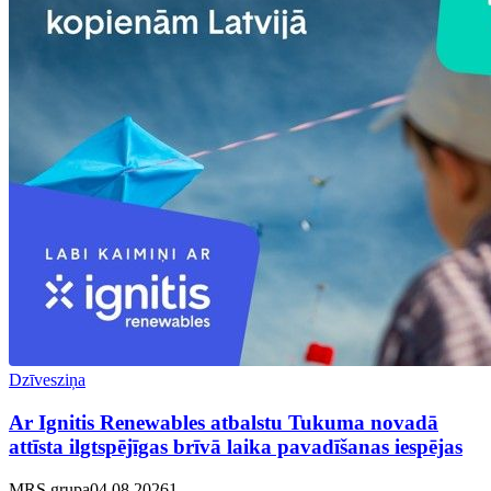
Dzīvesziņa
Ar Ignitis Renewables atbalstu Tukuma novadā
attīsta ilgtspējīgas brīvā laika pavadīšanas iespējas
MRS grupa
04.08.2026
1