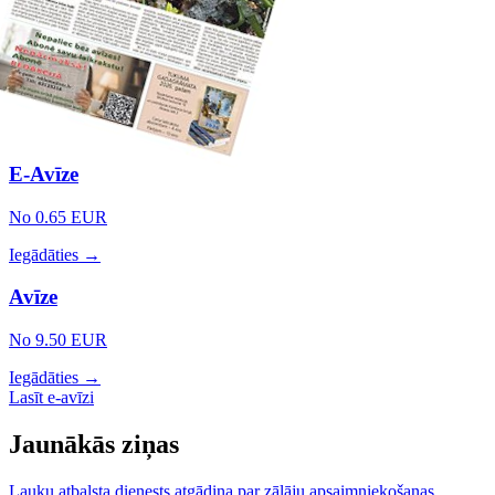
E-Avīze
No 0.65 EUR
Iegādāties →
Avīze
No 9.50 EUR
Iegādāties →
Lasīt e-avīzi
Jaunākās ziņas
Lauku atbalsta dienests atgādina par zālāju apsaimniekošanas