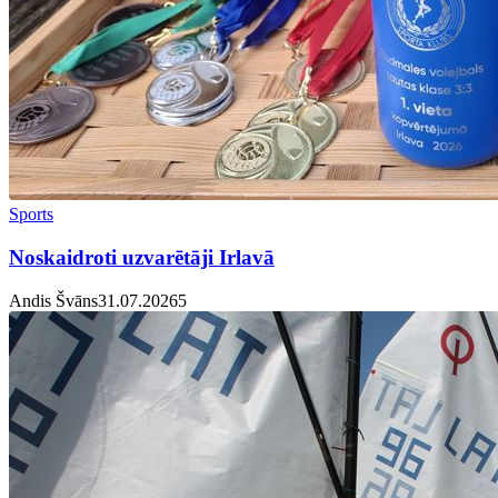
Sports
Noskaidroti uzvarētāji Irlavā
Andis Švāns
31.07.2026
5