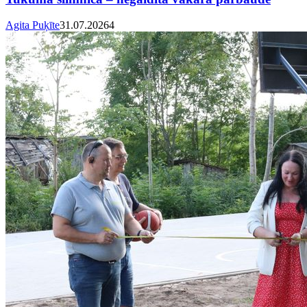
Agita Puķīte
31.07.2026
4