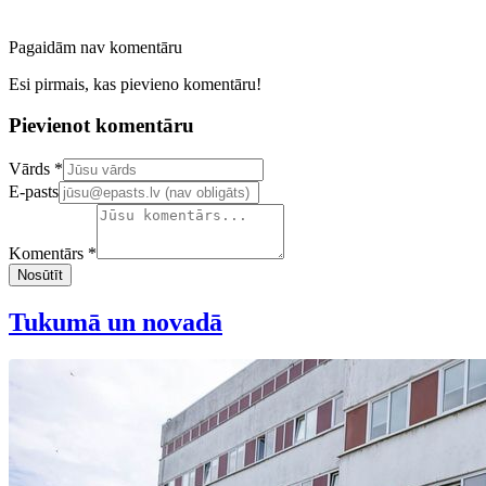
Pagaidām nav komentāru
Esi pirmais, kas pievieno komentāru!
Pievienot komentāru
Confirm your email address
Vārds *
E-pasts
Komentārs *
Nosūtīt
Tukumā un novadā