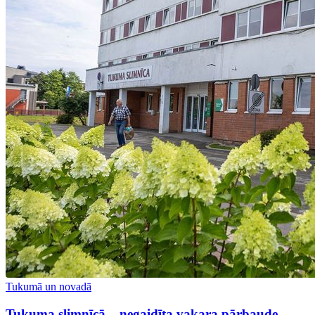
Tukumā un novadā
Tukuma slimnīcā – negaidīta vakara pārbaude