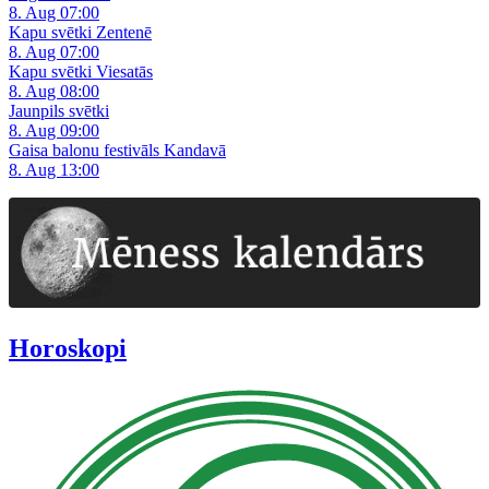
8. Aug 07:00
Kapu svētki Zentenē
8. Aug 07:00
Kapu svētki Viesatās
8. Aug 08:00
Jaunpils svētki
8. Aug 09:00
Gaisa balonu festivāls Kandavā
8. Aug 13:00
Horoskopi