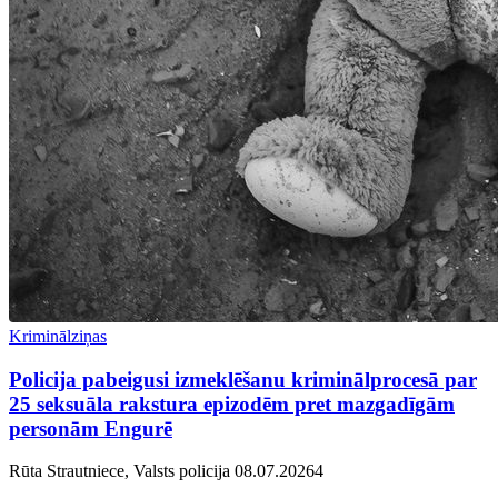
Kriminālziņas
Policija pabeigusi izmeklēšanu kriminālprocesā par
25 seksuāla rakstura epizodēm pret mazgadīgām
personām Engurē
Rūta Strautniece, Valsts policija
08.07.2026
4