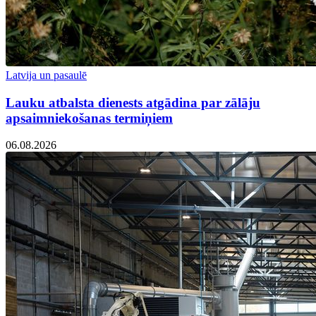
Latvija un pasaulē
Lauku atbalsta dienests atgādina par zālāju
apsaimniekošanas termiņiem
06.08.2026