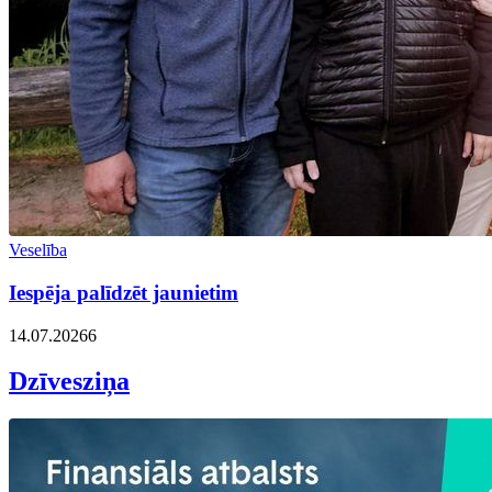
Veselība
Iespēja palīdzēt jaunietim
14.07.2026
6
Dzīvesziņa