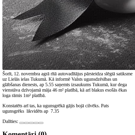
Šorīt, 12. novembra agrā rītā autovadītājus pārsteidza slēgtā satiksme
uz Lielās ielas Tukumā. Kā informē Valsts ugunsdzēsības un
glābšanas dienests, ap 5.55 saņemts izsaukums Tukumā, kur dega
vienstāva dzīvojamā māja 46 m² platībā, kā arī blakus esošās ēkas
loga rāmis 1m² platībā.
Konstatēts arī tas, ka ugunsgrēkā gājis bojā cilvēks. Pats
ugunsgrēks likvidēts ap 7.35
Dalīties:
Komentāri (0)