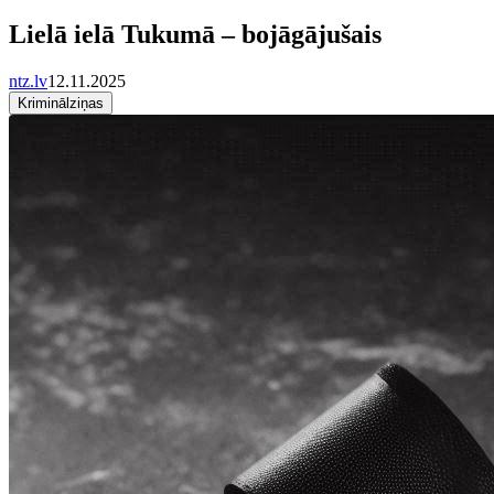
Lielā ielā Tukumā – bojāgājušais
ntz.lv
12.11.2025
Kriminālziņas