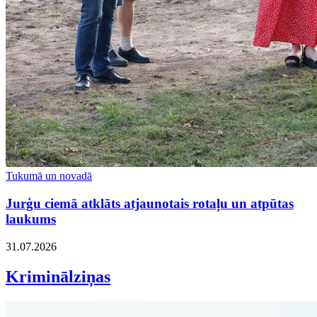
Tukumā un novadā
Jurģu ciemā atklāts atjaunotais rotaļu un atpūtas
laukums
31.07.2026
Kriminālziņas