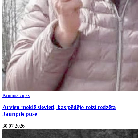
Kriminālziņas
Arvien meklē sievieti, kas pēdējo reizi redzēta
Jaunpils pusē
30.07.2026