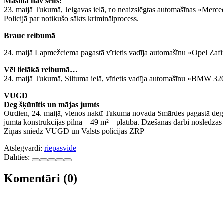
Mašīna nav seifs!
23. maijā Tukumā, Jelgavas ielā, no neaizslēgtas automašīnas «Mercede
Policijā par notikušo sākts kriminālprocess.
Brauc reibumā
24. maijā Lapmežciema pagastā vīrietis vadīja automašīnu «Opel Zafir
Vēl lielākā reibumā…
24. maijā Tukumā, Siltuma ielā, vīrietis vadīja automašīnu «BMW 320
VUGD
Deg šķūnītis un mājas jumts
Otrdien, 24. maijā, vienos naktī Tukuma novada Smārdes pagastā dega 
jumta konstrukcijas pilnā – 49 m² – platībā. Dzēšanas darbi noslēdzās
Ziņas sniedz VUGD un Valsts policijas ZRP
Atslēgvārdi:
riepas
vide
Dalīties:
Komentāri (0)