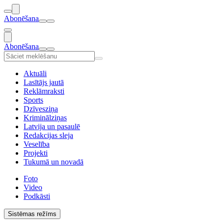
Abonēšana
Abonēšana
Aktuāli
Lasītājs jautā
Reklāmraksti
Sports
Dzīvesziņa
Kriminālziņas
Latvija un pasaulē
Redakcijas sleja
Veselība
Projekti
Tukumā un novadā
Foto
Video
Podkāsti
Sistēmas režīms