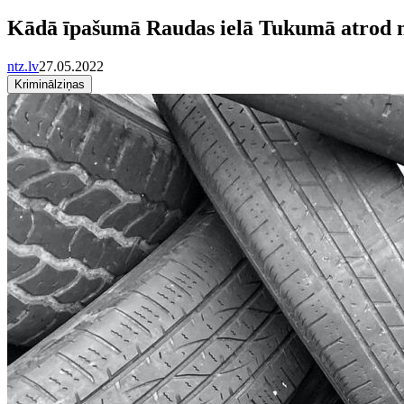
Kādā īpašumā Raudas ielā Tukumā atrod n
ntz.lv
27.05.2022
Kriminālziņas