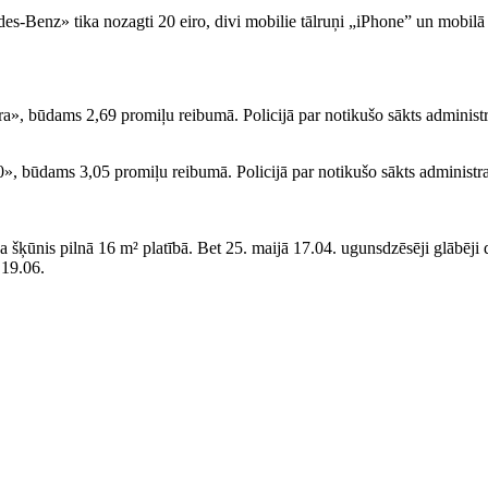
s-Benz» tika nozagti 20 eiro, divi mobilie tālruņi „iPhone” un mobilā 
a», būdams 2,69 promiļu reibumā. Policijā par notikušo sākts administ
», būdams 3,05 promiļu reibumā. Policijā par notikušo sākts administr
šķūnis pilnā 16 m² platībā. Bet 25. maijā 17.04. ugunsdzēsēji glābēji
 19.06.