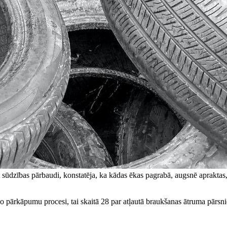
 sūdzības pārbaudi, konstatēja, ka kādas ēkas pagrabā, augsnē apraktas,
īvo pārkāpumu procesi, tai skaitā 28 par atļautā braukšanas ātruma pār