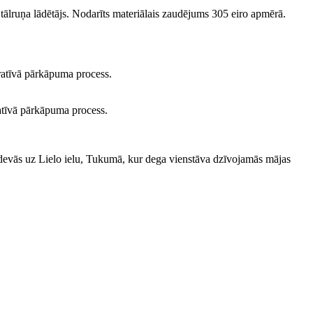
tālruņa lādētājs. Nodarīts materiālais zaudējums 305 eiro apmērā.
ratīvā pārkāpuma process.
atīvā pārkāpuma process.
 devās uz Lielo ielu, Tukumā, kur dega vienstāva dzīvojamās mājas