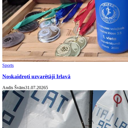
Sports
Noskaidroti uzvarētāji Irlavā
Andis Švāns
31.07.2026
5