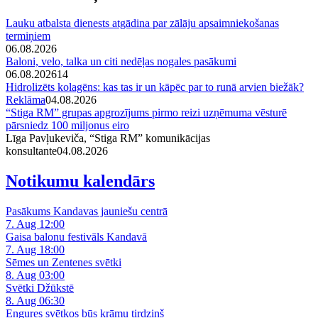
Lauku atbalsta dienests atgādina par zālāju apsaimniekošanas
termiņiem
06.08.2026
Baloni, velo, talka un citi nedēļas nogales pasākumi
06.08.2026
14
Hidrolizēts kolagēns: kas tas ir un kāpēc par to runā arvien biežāk?
Reklāma
04.08.2026
“Stiga RM” grupas apgrozījums pirmo reizi uzņēmuma vēsturē
pārsniedz 100 miljonus eiro
Līga Pavļukeviča, “Stiga RM” komunikācijas
konsultante
04.08.2026
Notikumu kalendārs
Pasākums Kandavas jauniešu centrā
7. Aug 12:00
Gaisa balonu festivāls Kandavā
7. Aug 18:00
Sēmes un Zentenes svētki
8. Aug 03:00
Svētki Džūkstē
8. Aug 06:30
Engures svētkos būs krāmu tirdziņš