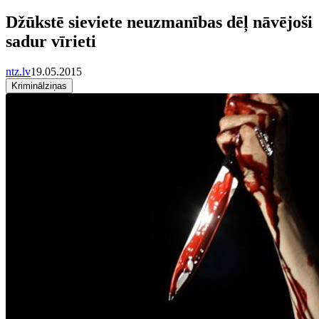
Džūkstē sieviete neuzmanības dēļ nāvējoši
sadur vīrieti
ntz.lv
19.05.2015
Kriminālziņas