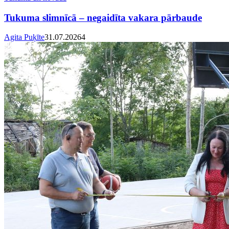
Tukuma slimnīcā – negaidīta vakara pārbaude
Agita Puķīte
31.07.2026
4