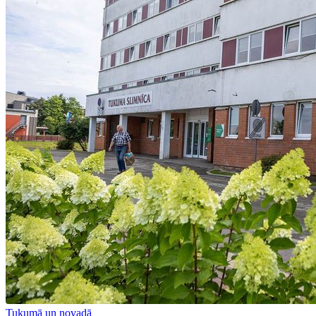
Tukumā un novadā