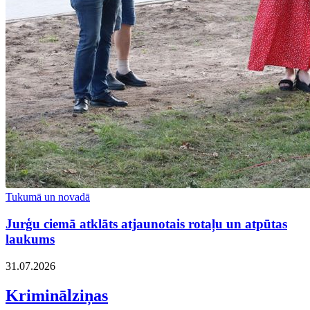
Tukumā un novadā
Jurģu ciemā atklāts atjaunotais rotaļu un atpūtas
laukums
31.07.2026
Kriminālziņas