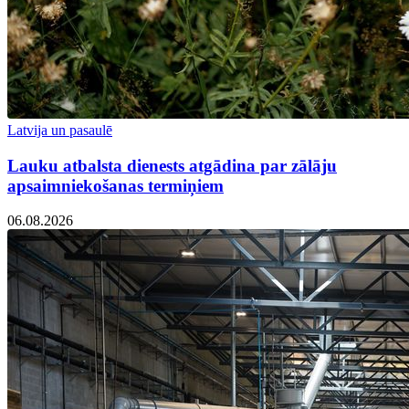
Latvija un pasaulē
Lauku atbalsta dienests atgādina par zālāju
apsaimniekošanas termiņiem
06.08.2026