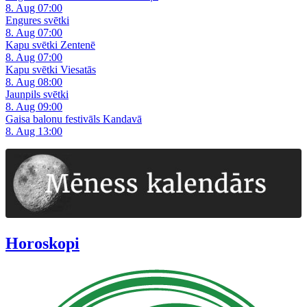
8. Aug 07:00
Engures svētki
8. Aug 07:00
Kapu svētki Zentenē
8. Aug 07:00
Kapu svētki Viesatās
8. Aug 08:00
Jaunpils svētki
8. Aug 09:00
Gaisa balonu festivāls Kandavā
8. Aug 13:00
Horoskopi