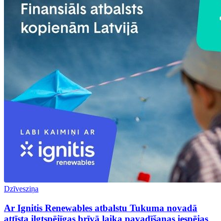
Dzīvesziņa
Ar Ignitis Renewables atbalstu Tukuma novadā
attīsta ilgtspējīgas brīvā laika pavadīšanas iespējas