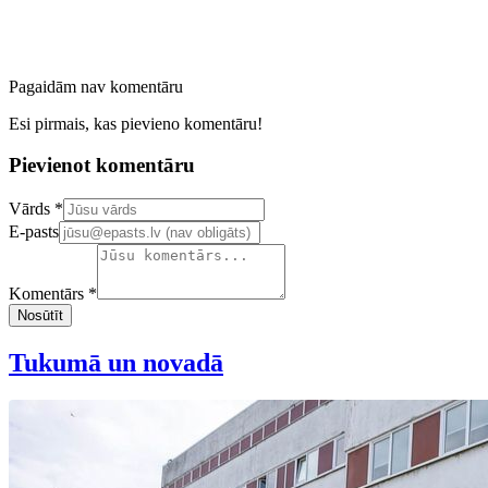
Pagaidām nav komentāru
Esi pirmais, kas pievieno komentāru!
Pievienot komentāru
Confirm your email address
Vārds *
E-pasts
Komentārs *
Nosūtīt
Tukumā un novadā