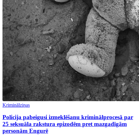
Kriminālziņas
Policija pabeigusi izmeklēšanu kriminālprocesā par
25 seksuāla rakstura epizodēm pret mazgadīgām
personām Engurē