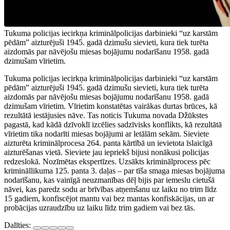
Tukuma policijas iecirkņa kriminālpolicijas darbinieki “uz karstām
pēdām” aizturējuši 1945. gadā dzimušu sievieti, kura tiek turēta
aizdomās par nāvējošu miesas bojājumu nodarīšanu 1958. gadā
dzimušam vīrietim.
Tukuma policijas iecirkņa kriminālpolicijas darbinieki “uz karstām
pēdām” aizturējuši 1945. gadā dzimušu sievieti, kura tiek turēta
aizdomās par nāvējošu miesas bojājumu nodarīšanu 1958. gadā
dzimušam vīrietim. Vīrietim konstatētas vairākas durtas brūces, kā
rezultātā iestājusies nāve. Tas noticis Tukuma novada Džūkstes
pagastā, kad kādā dzīvoklī izcēlies sadzīvisks konflikts, kā rezultātā
vīrietim tika nodarīti miesas bojājumi ar letālām sekām. Sieviete
aizturēta kriminālprocesa 264. panta kārtībā un ievietota īslaicīgā
aizturēšanas vietā. Sieviete jau iepriekš bijusi nonākusi policijas
redzeslokā. Nozīmētas ekspertīzes. Uzsākts kriminālprocess pēc
krimināllikuma 125. panta 3. daļas – par tīša smaga miesas bojājuma
nodarīšanu, kas vainīgā neuzmanības dēļ bijis par iemeslu cietušā
nāvei, kas paredz sodu ar brīvības atņemšanu uz laiku no trim līdz
15 gadiem, konfiscējot mantu vai bez mantas konfiskācijas, un ar
probācijas uzraudzību uz laiku līdz trim gadiem vai bez tās.
Dalīties: