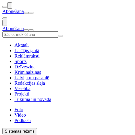
Abonēšana
Abonēšana
Aktuāli
Lasītājs jautā
Reklāmraksti
Sports
Dzīvesziņa
Kriminālziņas
Latvija un pasaulē
Redakcijas sleja
Veselība
Projekti
Tukumā un novadā
Foto
Video
Podkāsti
Sistēmas režīms