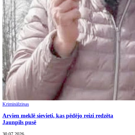
Kriminālziņas
Arvien meklē sievieti, kas pēdējo reizi redzēta
Jaunpils pusē
30.07.2026