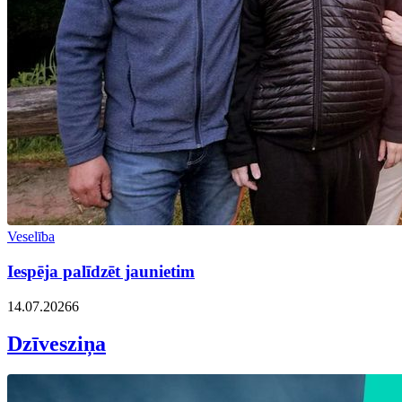
Veselība
Iespēja palīdzēt jaunietim
14.07.2026
6
Dzīvesziņa