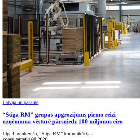
Latvija un pasaulē
“Stiga RM” grupas apgrozījums pirmo reizi
uzņēmuma vēsturē pārsniedz 100 miljonus eiro
Līga Pavļukeviča, “Stiga RM” komunikācijas
konsultante
04.08.2026