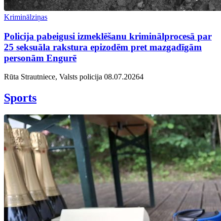
Kriminālziņas
Policija pabeigusi izmeklēšanu kriminālprocesā par
25 seksuāla rakstura epizodēm pret mazgadīgām
personām Engurē
Rūta Strautniece, Valsts policija
08.07.2026
4
Sports