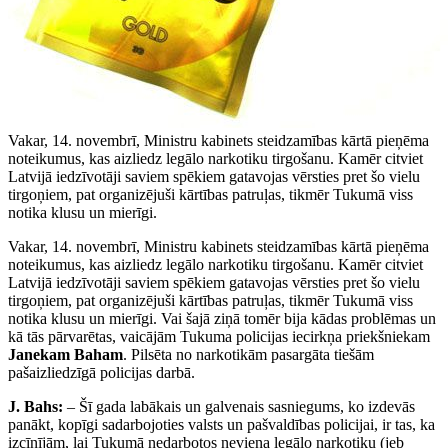
Vakar, 14. novembrī, Ministru kabinets steidzamības kārtā pieņēma
noteikumus, kas aizliedz legālo narkotiku tirgošanu. Kamēr citviet
Latvijā iedzīvotāji saviem spēkiem gatavojas vērsties pret šo vielu
tirgoņiem, pat organizējuši kārtības patruļas, tikmēr Tukumā viss
notika klusu un mierīgi.
Vakar, 14. novembrī, Ministru kabinets steidzamības kārtā pieņēma
noteikumus, kas aizliedz legālo narkotiku tirgošanu. Kamēr citviet
Latvijā iedzīvotāji saviem spēkiem gatavojas vērsties pret šo vielu
tirgoņiem, pat organizējuši kārtības patruļas, tikmēr Tukumā viss
notika klusu un mierīgi. Vai šajā ziņā tomēr bija kādas problēmas un
kā tās pārvarētas, vaicājām Tukuma policijas iecirkņa priekšniekam
Janekam Baham
. Pilsēta no narkotikām pasargāta tiešām
pašaizliedzīgā policijas darbā.
J. Bahs:
– Šī gada labākais un galvenais sasniegums, ko izdevās
panākt, kopīgi sadarbojoties valsts un pašvaldības policijai, ir tas, ka
izcīnījām, lai Tukumā nedarbotos neviena legālo narkotiku (jeb