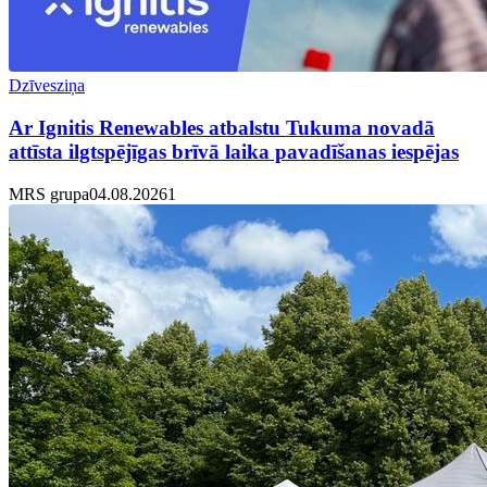
Dzīvesziņa
Ar Ignitis Renewables atbalstu Tukuma novadā
attīsta ilgtspējīgas brīvā laika pavadīšanas iespējas
MRS grupa
04.08.2026
1