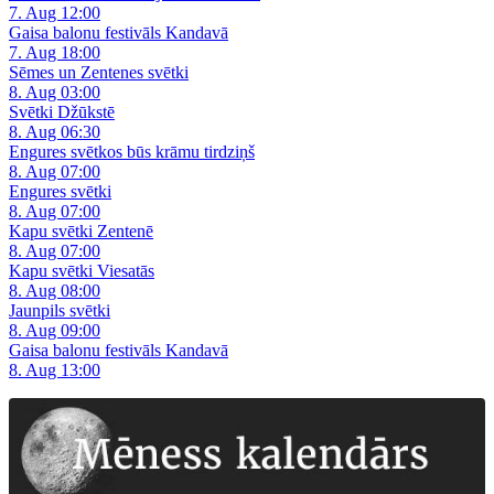
7. Aug 12:00
Gaisa balonu festivāls Kandavā
7. Aug 18:00
Sēmes un Zentenes svētki
8. Aug 03:00
Svētki Džūkstē
8. Aug 06:30
Engures svētkos būs krāmu tirdziņš
8. Aug 07:00
Engures svētki
8. Aug 07:00
Kapu svētki Zentenē
8. Aug 07:00
Kapu svētki Viesatās
8. Aug 08:00
Jaunpils svētki
8. Aug 09:00
Gaisa balonu festivāls Kandavā
8. Aug 13:00