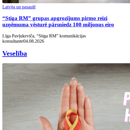
Latvija un pasaulē
“Stiga RM” grupas apgrozījums pirmo reizi
uzņēmuma vēsturē pārsniedz 100 miljonus eiro
Līga Pavļukeviča, “Stiga RM” komunikācijas
konsultante
04.08.2026
Veselība