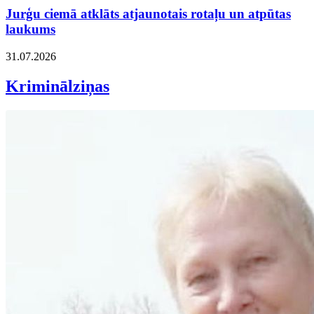
Jurģu ciemā atklāts atjaunotais rotaļu un atpūtas
laukums
31.07.2026
Kriminālziņas