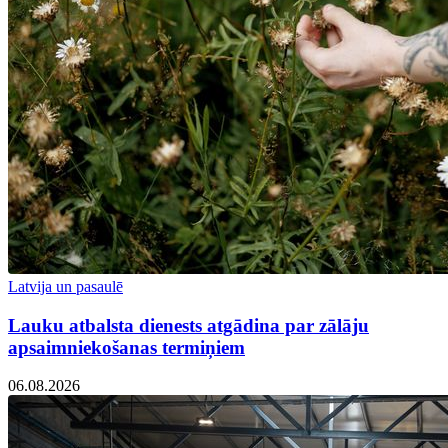
Latvija un pasaulē
Lauku atbalsta dienests atgādina par zālāju
apsaimniekošanas termiņiem
06.08.2026