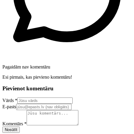
Pagaidām nav komentāru
Esi pirmais, kas pievieno komentāru!
Pievienot komentāru
Confirm your email address
Vārds *
E-pasts
Komentārs *
Nosūtīt