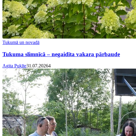
Tukumā un novadā
Tukuma slimnīcā – negaidīta vakara pārbaude
Agita Puķīte
31.07.2026
4