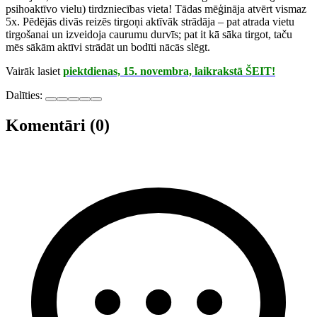
psihoaktīvo vielu) tirdzniecības vieta! Tādas mēģināja atvērt vismaz
5x. Pēdējās divās reizēs tirgoņi aktīvāk strādāja – pat atrada vietu
tirgošanai un izveidoja caurumu durvīs; pat it kā sāka tirgot, taču
mēs sākām aktīvi strādāt un bodīti nācās slēgt.
Vairāk lasiet
piektdienas, 15. novembra, laikrakstā ŠEIT!
Dalīties:
Komentāri (0)