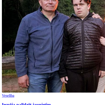
Veselība
Iespēja palīdzēt jaunietim