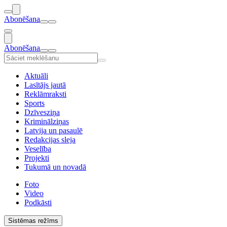
Abonēšana
Abonēšana
Aktuāli
Lasītājs jautā
Reklāmraksti
Sports
Dzīvesziņa
Kriminālziņas
Latvija un pasaulē
Redakcijas sleja
Veselība
Projekti
Tukumā un novadā
Foto
Video
Podkāsti
Sistēmas režīms