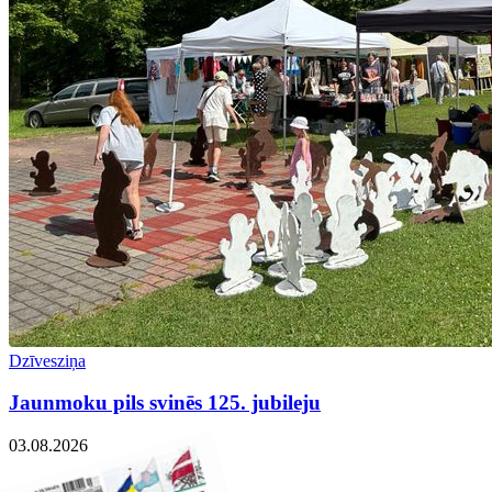
Dzīvesziņa
Jaunmoku pils svinēs 125. jubileju
03.08.2026