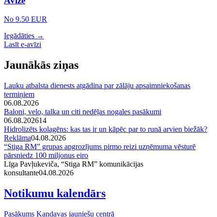
Avīze
No 9.50 EUR
Iegādāties →
Lasīt e-avīzi
Jaunākās ziņas
Lauku atbalsta dienests atgādina par zālāju apsaimniekošanas
termiņiem
06.08.2026
Baloni, velo, talka un citi nedēļas nogales pasākumi
06.08.2026
14
Hidrolizēts kolagēns: kas tas ir un kāpēc par to runā arvien biežāk?
Reklāma
04.08.2026
“Stiga RM” grupas apgrozījums pirmo reizi uzņēmuma vēsturē
pārsniedz 100 miljonus eiro
Līga Pavļukeviča, “Stiga RM” komunikācijas
konsultante
04.08.2026
Notikumu kalendārs
Pasākums Kandavas jauniešu centrā