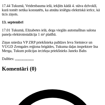
17.44 Tukumā, Veidenbauma ielā, iekļūts kādā 4. stāva dzīvoklī,
kurā tomēr netika konstatēts, ka atstāta ieslēgta elektriskā ierīce, kā
ticis ziņots.
13. septembrī
17.01 Tukumā, Elizabetes ielā, dega vieglās automašīnas salona
paneļa elektroinstalācija 1 m² platībā.
Ziņas sniedza VP ZRP priekšnieka palīdzes Ieva Sietniece un
VUGD Zemgales reģiona brigādes, Tukuma daļas inspektore Ina
Merga, Tukum policijas iecirkņa priekšnieks Janeks Bahs
Dalīties:
Komentāri (0)