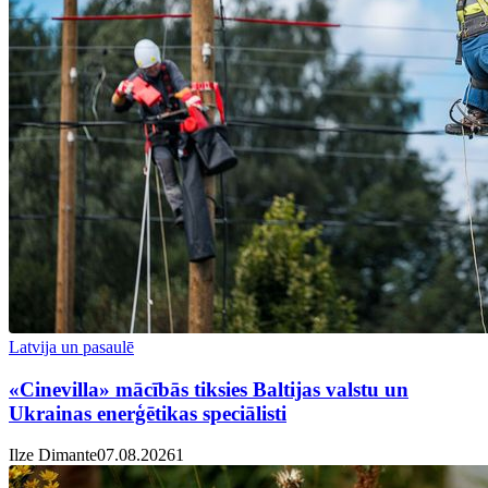
Latvija un pasaulē
«Cinevilla» mācībās tiksies Baltijas valstu un
Ukrainas enerģētikas speciālisti
Ilze Dimante
07.08.2026
1