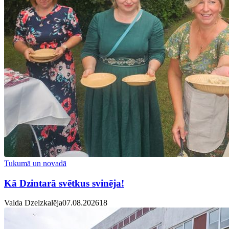
Tukumā un novadā
Kā Dzintarā svētkus svinēja!
Valda Dzelzkalēja
07.08.2026
1
8