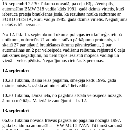
15. septembrī 22.30 Tukuma novadā, pa ceļu Rīga-Ventspils,
automašīnu BMW 318 vadīja kāds 1981. gadā dzimis vīrietis, kurš
iebrauca pretējā braukšanas joslā, kā rezultātā notika sadursme ar
FORD FIESTA, kuru vadīja 1985. gadā dzimis vīrietis. Negadījumā
cietušas trīs personas.
No 12. līdz 15. septembrim Tukuma policijas iecirknī reģistrēti 55
notikumi, noformēts 71 administratīvo pārkāpumu protokols, tai
skaitā 27 par atļautā braukšanas ātruma pārsniegšanu., 2 par
automašīnas un 2 par velosipēda vadīšanu reibumā, reģistrēti 6 ceļu
satiksmes negadījumi, no tiem trijos iesaistīti mopēda vadītāji un
vienā – velosipēdists. Negadījumos cietušas 3 personas.
12. septembrī
10.28 Tukumā, Raiņa ielas pagalmā, smēķēja kāds 1996. gadā
dzimis puisis. Uzsākta administratīvā lietvedība.
10.30 Tukumā, Dārza ielā, no pagalmā atstātā velosipēda nozagts
ātruma mērītājs. Materiālie zaudējumi – Ls 12.
13. septembrī
06.05 Tukuma novada Irlavas pagastā no pagalma nozagta 1997.
gada izlaiduma automašīna – VW MULTIVAN T4 tumši sarkanā