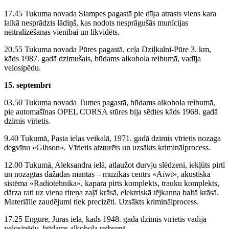
17.45 Tukuma novada Slampes pagastā pie dīķa atrasts viens kara
laikā nesprādzis lādiņš, kas nodots nesprāgušās munīcijas
neitralizēšanas vienībai un likvidēts.
20.55 Tukuma novada Pūres pagastā, ceļa Dziļkalni-Pūre 3. km,
kāds 1987. gadā dzimušais, būdams alkohola reibumā, vadīja
velosipēdu.
15. septembrī
03.50 Tukuma novada Tumes pagastā, būdams alkohola reibumā,
pie automašīnas OPEL CORSA stūres bija sēdies kāds 1968. gadā
dzimis vīrietis.
9.40 Tukumā, Pasta ielas veikalā, 1971. gadā dzimis vīrietis nozaga
degvīnu «Gibson». Vīrietis aizturēts un uzsākts kriminālprocess.
12.00 Tukumā, Aleksandra ielā, atlaužot durvju slēdzeni, iekļūts pirtī
un nozagtas dažādas mantas – mūzikas centrs «Aiwi», akustiskā
sistēma «Radiotehnika», kapara pirts komplekts, trauku komplekts,
dārza rati uz viena riteņa zaļā krāsā, elektriskā tējkanna baltā krāsā.
Materiālie zaudējumi tiek precizēti. Uzsākts kriminālprocess.
17.25 Engurē, Jūras ielā, kāds 1948. gadā dzimis vīrietis vadīja
velosipēdu, būdams alkohola reibumā.