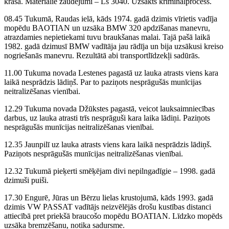
krāsā. Materiālie zaudējumi – Ls 3040. Uzsākts kriminālprocess.
08.45 Tukumā, Raudas ielā, kāds 1974. gadā dzimis vīrietis vadīja
mopēdu BAOTIAN un uzsāka BMW 320 apdzīšanas manevru,
atrazdamies nepietiekami tuvu braukšanas malai. Tajā pašā laikā
1982. gadā dzimusī BMW vadītāja jau rādīja un bija uzsākusi kreiso
nogriešanās manevru. Rezultātā abi transportlīdzekļi sadūrās.
11.00 Tukuma novada Lestenes pagastā uz lauka atrasts viens kara
laikā nesprādzis lādiņš. Par to paziņots nesprāgušās munīcijas
neitralizēšanas vienībai.
12.29 Tukuma novada Džūkstes pagastā, veicot lauksaimniecības
darbus, uz lauka atrasti trīs nesprāguši kara laika lādiņi. Paziņots
nesprāgušās munīcijas neitralizēšanas vienībai.
12.35 Jaunpilī uz lauka atrasts viens kara laikā nesprādzis lādiņš.
Paziņots nesprāgušās munīcijas neitralizēšanas vienībai.
12.32 Tukumā pieķerti smēķējam divi nepilngadīgie – 1998. gadā
dzimuši puiši.
17.30 Engurē, Jūras un Bērzu lielas krustojumā, kāds 1993. gadā
dzimis VW PASSAT vadītājs neizvēlējās drošu kustības distanci
attiecībā pret priekšā braucošo mopēdu BOATIAN. Līdzko mopēds
uzsāka bremzēšanu, notika sadursme.