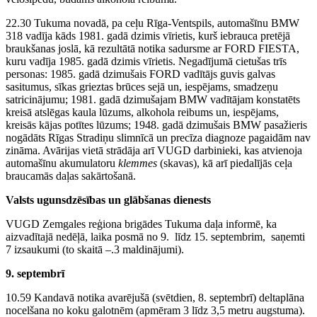
22.30 Tukuma novadā, pa ceļu Rīga-Ventspils, automašīnu BMW
318 vadīja kāds 1981. gadā dzimis vīrietis, kurš iebrauca pretējā
braukšanas joslā, kā rezultātā notika sadursme ar FORD FIESTA,
kuru vadīja 1985. gadā dzimis vīrietis. Negadījumā cietušas trīs
personas: 1985. gadā dzimušais FORD vadītājs guvis galvas
sasitumus, sīkas grieztas brūces sejā un, iespējams, smadzeņu
satricinājumu; 1981. gadā dzimušajam BMW vadītājam konstatēts
kreisā atslēgas kaula lūzums, alkohola reibums un, iespējams,
kreisās kājas potītes lūzums; 1948. gadā dzimušais BMW pasažieris
nogādāts Rīgas Stradiņu slimnīcā un precīza diagnoze pagaidām nav
zināma. Avārijas vietā strādāja arī VUGD darbinieki, kas atvienoja
automašīnu akumulatoru
klemmes
(skavas), kā arī piedalījās ceļa
braucamās daļas sakārtošanā.
Valsts ugunsdzēsības un glābšanas dienests
VUGD Zemgales reģiona brigādes Tukuma daļa informē, ka
aizvadītajā nedēļā, laika posmā no 9. līdz 15. septembrim, saņemti
7 izsaukumi (to skaitā –.3 maldinājumi).
9. septembrī
10.59 Kandavā notika avarējušā (svētdien, 8. septembrī) deltaplāna
nocelšana no koku galotnēm (apmēram 3 līdz 3,5 metru augstuma).