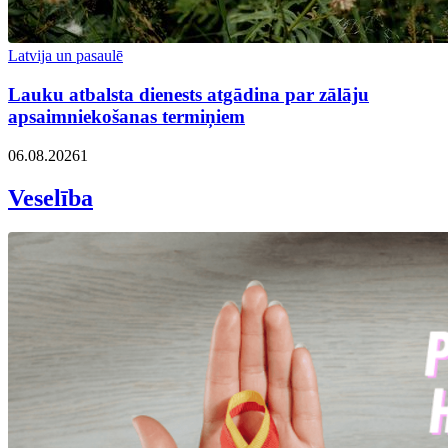
Latvija un pasaulē
Lauku atbalsta dienests atgādina par zālāju
apsaimniekošanas termiņiem
06.08.2026
1
Veselība