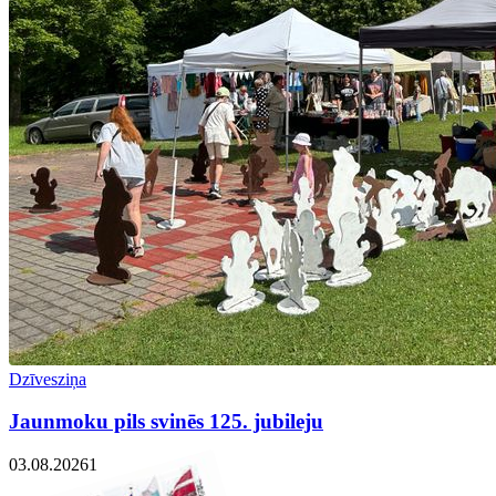
Dzīvesziņa
Jaunmoku pils svinēs 125. jubileju
03.08.2026
1