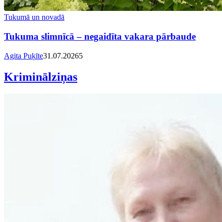
Tukumā un novadā
Tukuma slimnīcā – negaidīta vakara pārbaude
Agita Puķīte
31.07.2026
5
Kriminālziņas