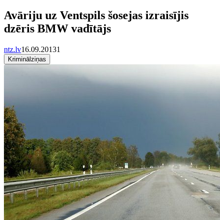
Avāriju uz Ventspils šosejas izraisījis
dzēris BMW vadītājs
ntz.lv
16.09.2013
1
Kriminālziņas