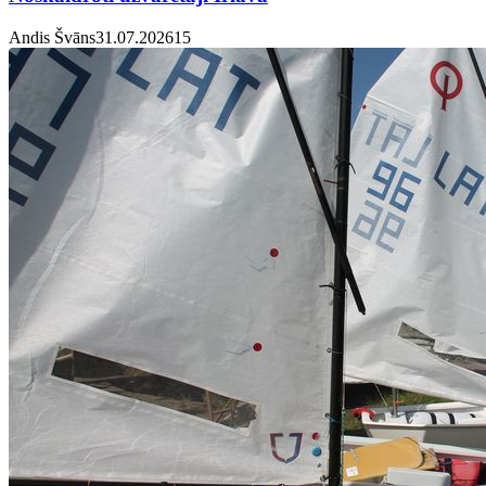
Andis Švāns
31.07.2026
1
5