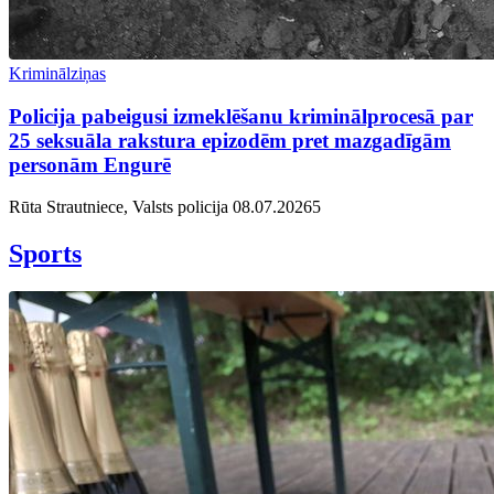
Kriminālziņas
Policija pabeigusi izmeklēšanu kriminālprocesā par
25 seksuāla rakstura epizodēm pret mazgadīgām
personām Engurē
Rūta Strautniece, Valsts policija
08.07.2026
5
Sports