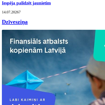
Iespēja palīdzēt jaunietim
14.07.2026
7
Dzīvesziņa