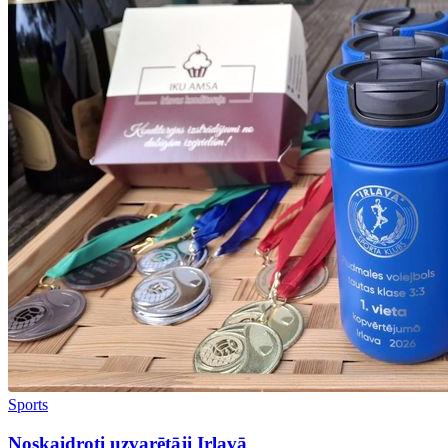
Sports
Noskaidroti uzvarētāji Irlavā