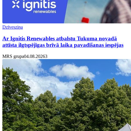
Dzīvesziņa
Ar Ignitis Renewables atbalstu Tukuma novadā
attīsta ilgtspējīgas brīvā laika pavadīšanas iespējas
MRS grupa
04.08.2026
3