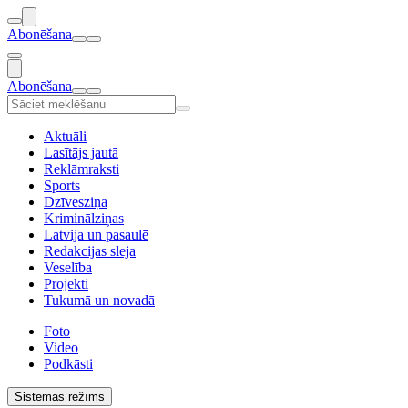
Abonēšana
Abonēšana
Aktuāli
Lasītājs jautā
Reklāmraksti
Sports
Dzīvesziņa
Kriminālziņas
Latvija un pasaulē
Redakcijas sleja
Veselība
Projekti
Tukumā un novadā
Foto
Video
Podkāsti
Sistēmas režīms