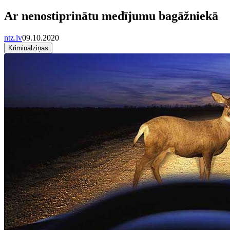
Ar nenostiprinātu medījumu bagāžniekā
ntz.lv
09.10.2020
Kriminālziņas