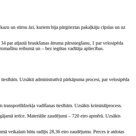
azu un stirnu āzi, kuriem bija pārgrieztas pakaļkāju cīpslas un uz
ā 34 par atļautā braukšanas ātruma pārsniegšanu, 1 par velosipēda
tomašīnu reibumā un – bez iegūtas vadītāja apliecības.
 tiesībām. Uzsākti administratīvā pārkāpuma procesi, par velosipēda
 transportlīdzekļa vadīšanas tiesībām. Uzsākts kriminālprocess.
zgājamā ierīce. Materiālie zaudējumi – 720 eiro apmērā. Uzsākts
mmā veikalam būtu radījis 28,36 eiro zaudējumu. Preces ir atdotas