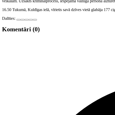
veikalam. Uzsākts kriminālprocess, iespējamā vainīgā persona aizturēta 
16.50 Tukumā, Kuldīgas ielā, vīrietis savā dzīves vietā glabāja 177 
Dalīties:
Komentāri (0)