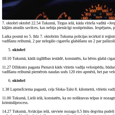
7. oktobrī oktobrī 22.54 Tukumā, Tirgus ielā, kāda vīrieša vadītā «Jee
kājām atradās savilces, kas nebija pienācīgi nostiprinātas. Iespējams,
Laika posmā no 5. līdz 7. oktobrim Tukuma policijas iecirknī ir reģist
vadīšanu reibumā, 2 par nelegālo cigarešu glabāšanu un 2 par pašizolā
oktobrī
10.10 Tukumā, kādā izglītības iestādē, konstatēts, ka bērns glabā cig
11.27 Džūkstes pagasta Pienavā kāds vīrietis vadīja velosipēdu, būda
vadīšanu reibumā piemērots naudas sods 120 eiro apmērā, bet par velo
oktobrī
1.38 Lapmežciema pagastā, ceļa Sloka-Talsi 8. kilometrā, vīrietis va
11.00 Tukumā, Lielā ielā, konstatēts, ka no noliktavas telpas ir noza
kriminālprocess.
14.27 Tukumā, Aviācijas ielā, sieviete nozaga 0,5 litru degvīna pudel