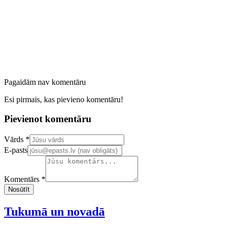
Pagaidām nav komentāru
Esi pirmais, kas pievieno komentāru!
Pievienot komentāru
Confirm your email address
Vārds *
E-pasts
Komentārs *
Nosūtīt
Tukumā un novadā