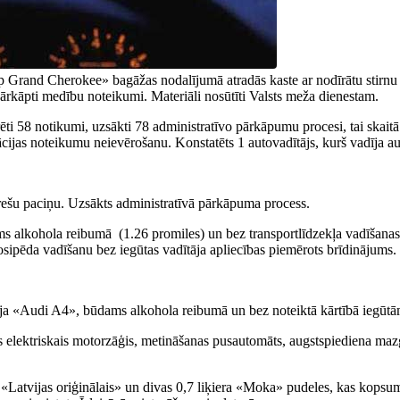
p Grand Cherokee» bagāžas nodalījumā atradās kaste ar nodīrātu stirnu k
 pārkāpti medību noteikumi. Materiāli nosūtīti Valsts meža dienestam.
rēti 58 notikumi, uzsākti 78 administratīvo pārkāpumu procesi, tai skait
cijas noteikumu neievērošanu. Konstatēts 1 autovadītājs, kurš vadīja au
arešu paciņu. Uzsākts administratīvā pārkāpuma process.
ms alkohola reibumā (1.26 promiles) un bez transportlīdzekļa vadīšanas
sipēda vadīšanu bez iegūtas vadītāja apliecības piemērots brīdinājums.
dīja «Audi A4», būdams alkohola reibumā un bez noteiktā kārtībā iegūtām
gts elektriskais motorzāģis, metināšanas pusautomāts, augstspiediena ma
i «Latvijas oriģinālais» un divas 0,7 liķiera «Moka» pudeles, kas kopsu