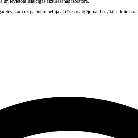
un ievietota Īslaicīgās aizturēšanas izolatorā.
cigaretes, kam uz paciņām nebija akcīzes marķējuma. Uzsākts administra