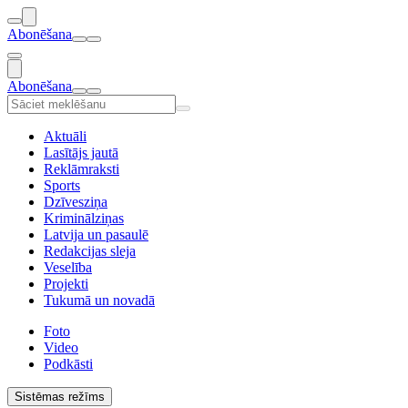
Abonēšana
Abonēšana
Aktuāli
Lasītājs jautā
Reklāmraksti
Sports
Dzīvesziņa
Kriminālziņas
Latvija un pasaulē
Redakcijas sleja
Veselība
Projekti
Tukumā un novadā
Foto
Video
Podkāsti
Sistēmas režīms