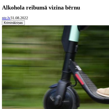
Alkohola reibumā vizina bērnu
ntz.lv
31.08.2022
Kriminālziņas