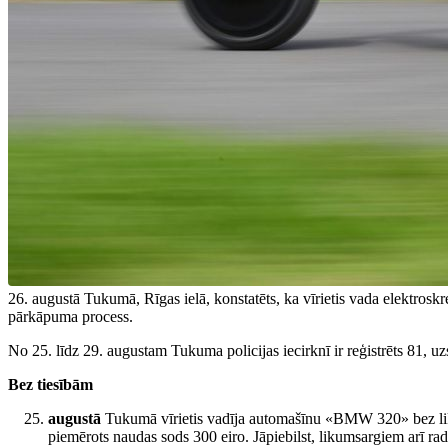
26. augustā Tukumā, Rīgas ielā, konstatēts, ka vīrietis vada elektroskr
pārkāpuma process.
No 25. līdz 29. augustam Tukuma policijas iecirknī ir reģistrēts 81, u
Bez tiesībām
augustā
Tukumā vīrietis vadīja automašīnu «BMW 320» bez likum
piemērots naudas sods 300 eiro. Jāpiebilst, likumsargiem arī radā