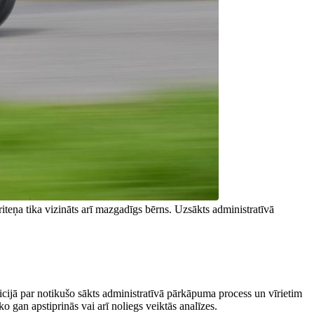
riteņa tika vizināts arī mazgadīgs bērns. Uzsākts administratīvā
ijā par notikušo sākts administratīvā pārkāpuma process un vīrietim
o gan apstiprinās vai arī noliegs veiktās analīzes.