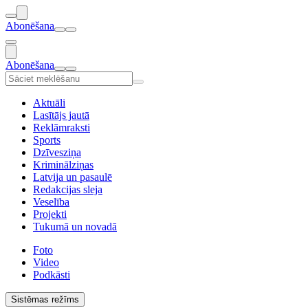
Abonēšana
Abonēšana
Aktuāli
Lasītājs jautā
Reklāmraksti
Sports
Dzīvesziņa
Kriminālziņas
Latvija un pasaulē
Redakcijas sleja
Veselība
Projekti
Tukumā un novadā
Foto
Video
Podkāsti
Sistēmas režīms