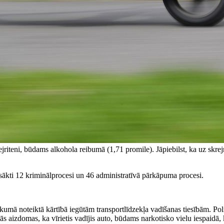
ejriteni, būdams alkohola reibumā (1,71 promile). Jāpiebilst, ka uz skrej
zsākti 12 kriminālprocesi un 46 administratīvā pārkāpuma procesi.
ā noteiktā kārtībā iegūtām transportlīdzekļa vadīšanas tiesībām. Polic
s aizdomas, ka vīrietis vadījis auto, būdams narkotisko vielu iespaidā, k