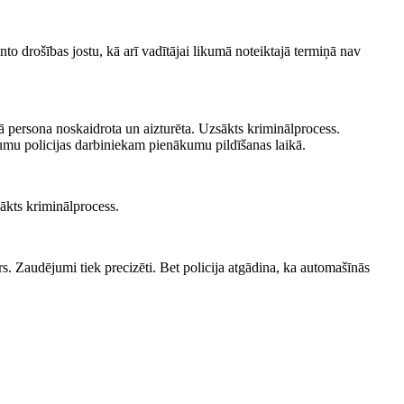
 drošības jostu, kā arī vadītājai likumā noteiktajā termiņā nav
gā persona noskaidrota un aizturēta. Uzsākts kriminālprocess.
kumu policijas darbiniekam pienākumu pildīšanas laikā.
ākts kriminālprocess.
 Zaudējumi tiek precizēti. Bet policija atgādina, ka automašīnās