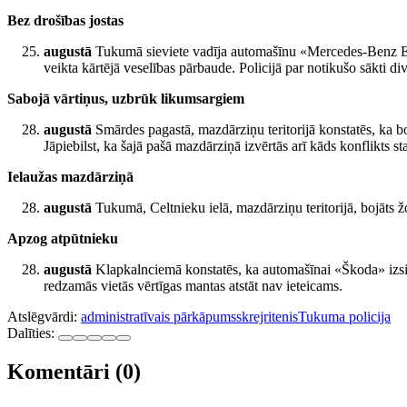
Bez drošības jostas
augustā
Tukumā sieviete vadīja automašīnu «Mercedes-Benz E280»
veikta kārtējā veselības pārbaude. Policijā par notikušo sākti d
Sabojā vārtiņus, uzbrūk likumsargiem
augustā
Smārdes pagastā, mazdārziņu teritorijā konstatēs, ka bo
Jāpiebilst, ka šajā pašā mazdārziņā izvērtās arī kāds konflikts
Ielaužas mazdārziņā
augustā
Tukumā, Celtnieku ielā, mazdārziņu teritorijā, bojāts
Apzog atpūtnieku
augustā
Klapkalnciemā konstatēs, ka automašīnai «Škoda» izsist
redzamās vietās vērtīgas mantas atstāt nav ieteicams.
Atslēgvārdi:
administratīvais pārkāpums
skrejritenis
Tukuma policija
Dalīties:
Komentāri (0)