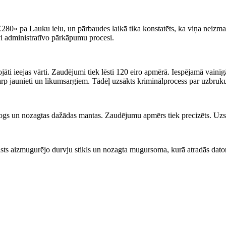
 pa Lauku ielu, un pārbaudes laikā tika konstatēts, ka viņa neizmanto
ivi administratīvo pārkāpumu procesi.
jāti ieejas vārti. Zaudējumi tiek lēsti 120 eiro apmērā. Iespējamā vainī
 starp jaunieti un likumsargiem. Tādēļ uzsākts kriminālprocess par uzbru
 žogs un nozagtas dažādas mantas. Zaudējumu apmērs tiek precizēts. Uzs
s aizmugurējo durvju stikls un nozagta mugursoma, kurā atradās dators.