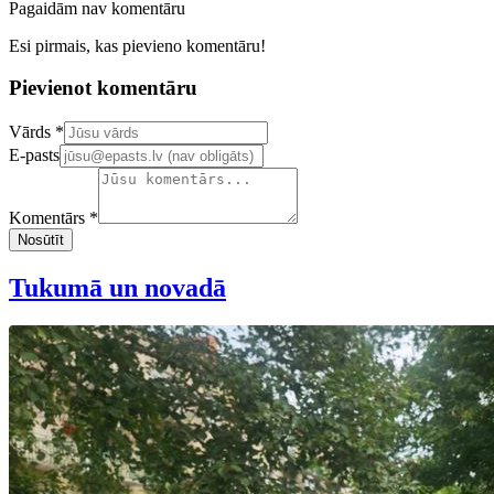
Pagaidām nav komentāru
Esi pirmais, kas pievieno komentāru!
Pievienot komentāru
Confirm your email address
Vārds *
E-pasts
Komentārs *
Nosūtīt
Tukumā un novadā