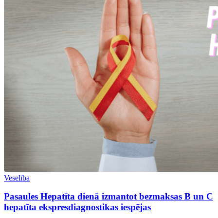
Veselība
Pasaules Hepatīta dienā izmantot bezmaksas B un C
hepatīta ekspresdiagnostikas iespējas