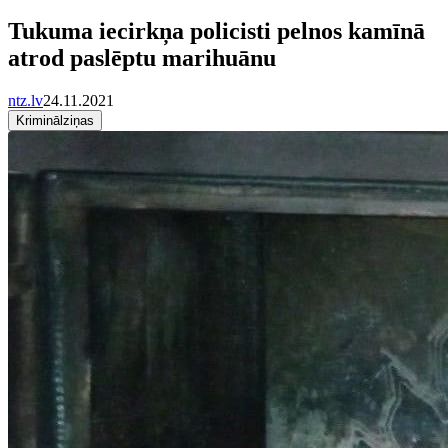
Tukuma iecirkņa policisti pelnos kamīnā
atrod paslēptu marihuānu
ntz.lv
24.11.2021
Kriminālziņas