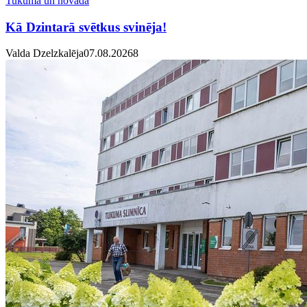
Tukumā un novadā
Kā Dzintarā svētkus svinēja!
Valda Dzelzkalēja
07.08.2026
8