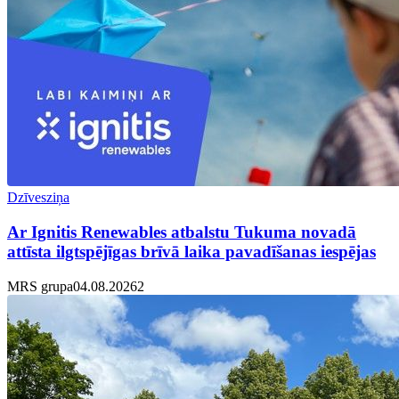
Dzīvesziņa
Ar Ignitis Renewables atbalstu Tukuma novadā
attīsta ilgtspējīgas brīvā laika pavadīšanas iespējas
MRS grupa
04.08.2026
2