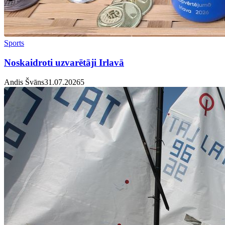
Sports
Noskaidroti uzvarētāji Irlavā
Andis Švāns
31.07.2026
5