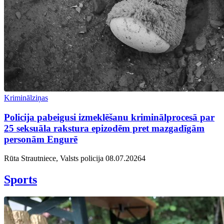
Kriminālziņas
Policija pabeigusi izmeklēšanu kriminālprocesā par
25 seksuāla rakstura epizodēm pret mazgadīgām
personām Engurē
Rūta Strautniece, Valsts policija
08.07.2026
4
Sports