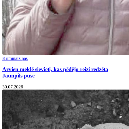
Kriminālziņas
Arvien meklē sievieti, kas pēdējo reizi redzēta
Jaunpils pusē
30.07.2026