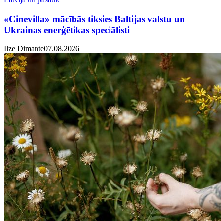
«Cinevilla» mācībās tiksies Baltijas valstu un
Ukrainas enerģētikas speciālisti
Ilze Dimante
07.08.2026