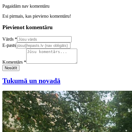
Pagaidām nav komentāru
Esi pirmais, kas pievieno komentāru!
Pievienot komentāru
Confirm your email address
Vārds *
E-pasts
Komentārs *
Nosūtīt
Tukumā un novadā