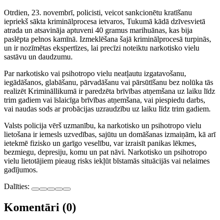
Otrdien, 23. novembrī, policisti, veicot sankcionētu kratīšanu
iepriekš sākta kriminālprocesa ietvaros, Tukumā kādā dzīvesvietā
atrada un atsavināja aptuveni 40 gramus marihuānas, kas bija
paslēpta pelnos kamīnā. Izmeklēšana šajā kriminālprocesā turpinās,
un ir nozīmētas ekspertīzes, lai precīzi noteiktu narkotisko vielu
sastāvu un daudzumu.
Par narkotisko vai psihotropo vielu neatļautu izgatavošanu,
iegādāšanos, glabāšanu, pārvadāšanu vai pārsūtīšanu bez nolūka tās
realizēt Krimināllikumā ir paredzēta brīvības atņemšana uz laiku līdz
trim gadiem vai īslaicīga brīvības atņemšana, vai piespiedu darbs,
vai naudas sods ar probācijas uzraudzību uz laiku līdz trim gadiem.
Valsts policija vērš uzmanību, ka narkotisko un psihotropo vielu
lietošana ir iemesls uzvedības, sajūtu un domāšanas izmaiņām, kā arī
ietekmē fizisko un garīgo veselību, var izraisīt panikas lēkmes,
bezmiegu, depresiju, komu un pat nāvi. Narkotisko un psihotropo
vielu lietotājiem pieaug risks iekļūt bīstamās situācijās vai nelaimes
gadījumos.
Dalīties:
Komentāri (0)