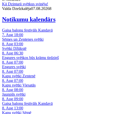
Kā Dzintarā svētkus svinēja!
Valda Dzelzkalēja
07.08.2026
8
Notikumu kalendārs
Gaisa balonu festivāls Kandavā
7. Aug 18:00
Sēmes un Zentenes svētki
8. Aug 03:00
Svētki Džūkstē
8. Aug 06:30
Engures svētkos būs krāmu tirdziņš
8. Aug 07:00
Engures svētki
8. Aug 07:00
Kapu svētki Zentenē
8. Aug 07:00
Kapu svētki Viesatās
8. Aug 08:00
Jaunpils svētki
8. Aug 09:00
Gaisa balonu festivāls Kandavā
8. Aug 13:00
Kapu svētki Sēmē