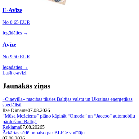
E-Avīze
No 0.65 EUR
Iegādāties →
Avīze
No 9.50 EUR
Iegādāties →
Lasīt e-avīzi
Jaunākās ziņas
«Cinevilla» mācībās tiksies Baltijas valstu un Ukrainas enerģētikas
speciālisti
Ilze Dimante
07.08.2026
“Mūsa Mežciems” plāno kāpināt “Omoda” un “Jaecoo” automobiļu
pārdošanu Baltijā
Reklāma
07.08.2026
5
Ārkārtas sēdē nobalso par BLICe vadītāju
07.08.2026