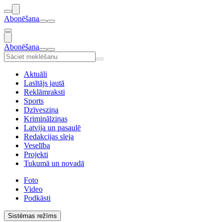
Abonēšana
Abonēšana
Aktuāli
Lasītājs jautā
Reklāmraksti
Sports
Dzīvesziņa
Kriminālziņas
Latvija un pasaulē
Redakcijas sleja
Veselība
Projekti
Tukumā un novadā
Foto
Video
Podkāsti
Sistēmas režīms