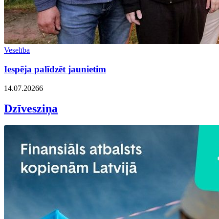
Veselība
Iespēja palīdzēt jaunietim
14.07.2026
6
Dzīvesziņa