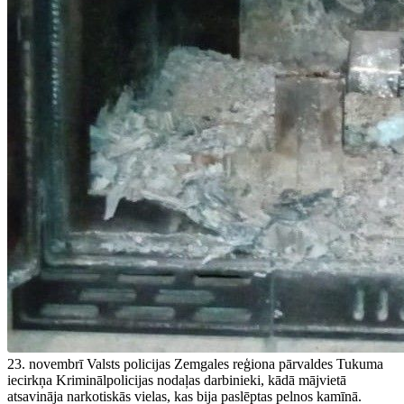
23. novembrī Valsts policijas Zemgales reģiona pārvaldes Tukuma
iecirkņa Kriminālpolicijas nodaļas darbinieki, kādā mājvietā
atsavināja narkotiskās vielas, kas bija paslēptas pelnos kamīnā.