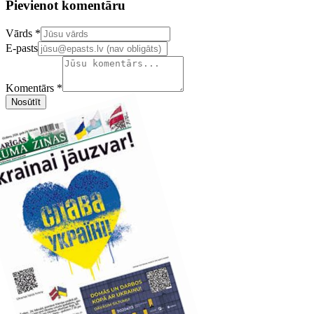
Pievienot komentāru
Confirm your email address
Vārds *
E-pasts
Komentārs *
Nosūtīt