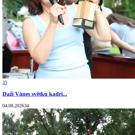
35
Daži Vānes svētku kadri...
04.08.2026
34