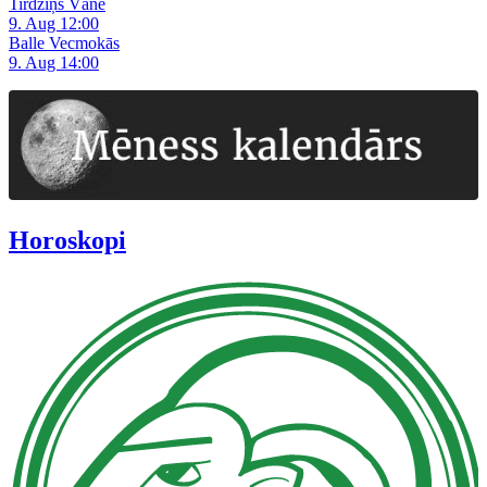
Tirdziņš Vānē
9. Aug 12:00
Balle Vecmokās
9. Aug 14:00
Horoskopi