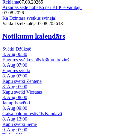
Reklāma
07.08.2026
5
Ārkārtas sēdē nobalso par BLICe vadītāju
07.08.2026
Kā Dzintarā svētkus svinēja!
Valda Dzelzkalēja
07.08.2026
1
8
Notikumu kalendārs
Svētki Džūkstē
8. Aug 06:30
Engures svētkos būs krāmu tirdziņš
8. Aug 07:00
Engures svētki
8. Aug 07:00
Kapu svētki Zentenē
8. Aug 07:00
Kapu svētki Viesatās
8. Aug 08:00
Jaunpils svētki
8. Aug 09:00
Gaisa balonu festivāls Kandavā
8. Aug 13:00
Kapu svētki Sēmē
9. Aug 07:00