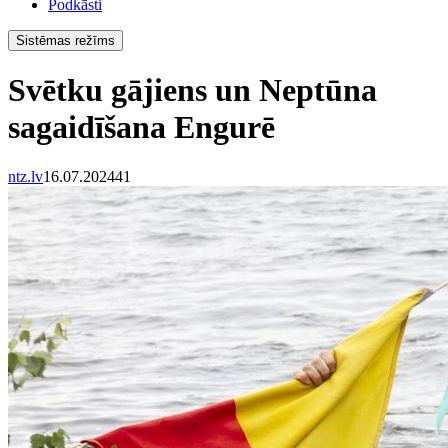
Podkāsti
Sistēmas režīms
Svētku gājiens un Neptūna
sagaidīšana Engurē
ntz.lv
16.07.2024
41