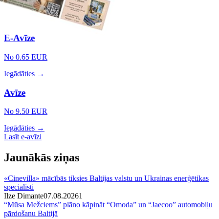
E-Avīze
No 0.65 EUR
Iegādāties →
Avīze
No 9.50 EUR
Iegādāties →
Lasīt e-avīzi
Jaunākās ziņas
«Cinevilla» mācībās tiksies Baltijas valstu un Ukrainas enerģētikas
speciālisti
Ilze Dimante
07.08.2026
1
“Mūsa Mežciems” plāno kāpināt “Omoda” un “Jaecoo” automobiļu
pārdošanu Baltijā