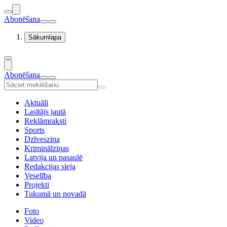
Abonēšana
Sākumlapa
Abonēšana
Aktuāli
Lasītājs jautā
Reklāmraksti
Sports
Dzīvesziņa
Kriminālziņas
Latvija un pasaulē
Redakcijas sleja
Veselība
Projekti
Tukumā un novadā
Foto
Video