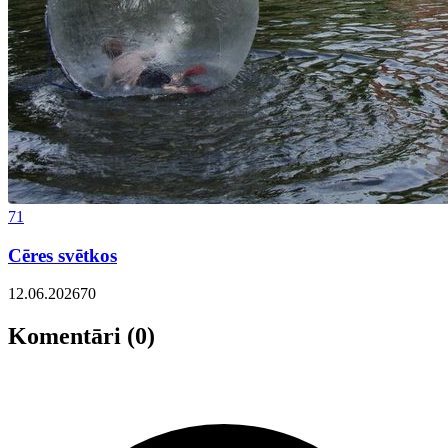
71
Cēres svētkos
12.06.2026
70
Komentāri (0)