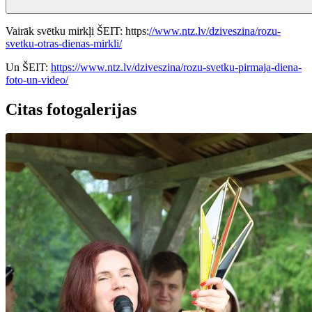
Vairāk svētku mirkļi ŠEIT: https:
//www.ntz.lv/dziveszina/rozu-
svetku-otras-dienas-mirkli/
Un ŠEIT:
https://www.ntz.lv/dziveszina/rozu-svetku-pirmaja-diena-
foto-un-video/
Citas fotogalerijas