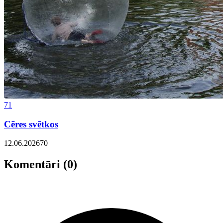
71
Cēres svētkos
12.06.2026
70
Komentāri (0)