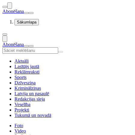
Abonēšana
Sākumlapa
Abonēšana
Aktuāli
Lasītājs jautā
Reklāmraksti
Sports
Dzīvesziņa
Kriminālziņas
Latvija un pasaulē
Redakcijas sleja
Veselība
Projekti
Tukumā un novadā
Foto
Video