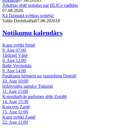
Reklāma
07.08.2026
5
Ārkārtas sēdē nobalso par BLICe vadītāju
07.08.2026
Kā Dzintarā svētkus svinēja!
Valda Dzelzkalēja
07.08.2026
1
8
Notikumu kalendārs
Kapu svētki Sēmē
9. Aug 07:00
Tirdziņš Vānē
9. Aug 12:00
Balle Vecmokās
9. Aug 14:00
Pasākums bērniem un jauniešiem Degolē
10. Aug 10:00
Iedzīvotāju sapulce Tukumā
11. Aug 15:00
Konsultatīvās padomes sēde Zemītē
14. Aug 15:30
Koncerts Zantē
15. Aug 11:00
Kapu svētki Zantē
22. Aug 11:00