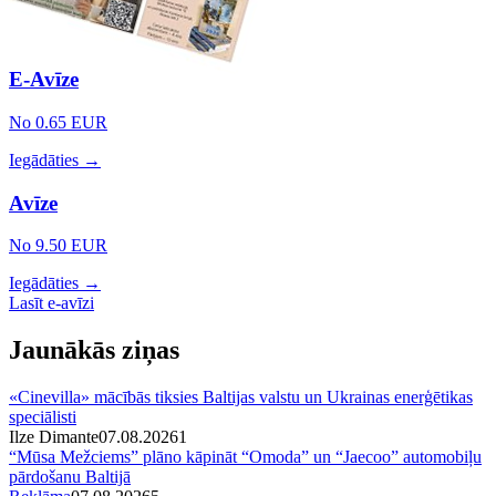
E-Avīze
No 0.65 EUR
Iegādāties →
Avīze
No 9.50 EUR
Iegādāties →
Lasīt e-avīzi
Jaunākās ziņas
«Cinevilla» mācībās tiksies Baltijas valstu un Ukrainas enerģētikas
speciālisti
Ilze Dimante
07.08.2026
1
“Mūsa Mežciems” plāno kāpināt “Omoda” un “Jaecoo” automobiļu
pārdošanu Baltijā