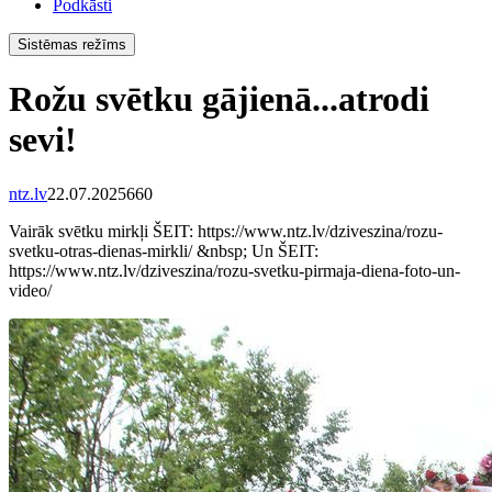
Podkāsti
Sistēmas režīms
Rožu svētku gājienā...atrodi
sevi!
ntz.lv
22.07.2025
660
Vairāk svētku mirkļi ŠEIT: https://www.ntz.lv/dziveszina/rozu-
svetku-otras-dienas-mirkli/ &nbsp; Un ŠEIT:
https://www.ntz.lv/dziveszina/rozu-svetku-pirmaja-diena-foto-un-
video/