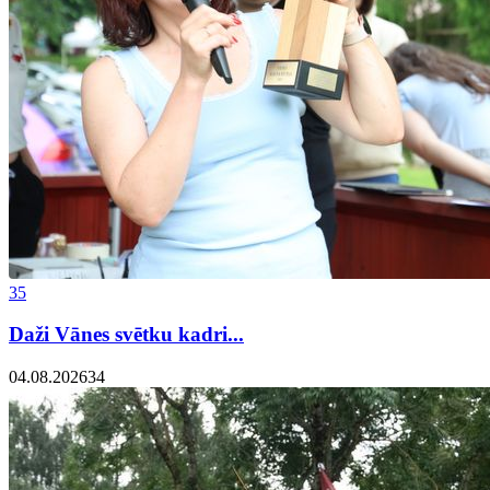
35
Daži Vānes svētku kadri...
04.08.2026
34