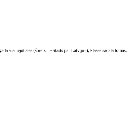
ā visi iejutīsies (šoreiz – «Stāsts par Latviju»), klases sadala lomas,