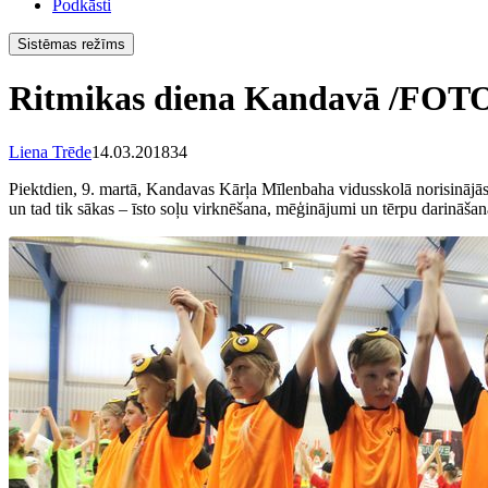
Podkāsti
Sistēmas režīms
Ritmikas diena Kandavā /FOT
Liena Trēde
14.03.2018
34
Piektdien, 9. martā, Kandavas Kārļa Mīlenbaha vidusskolā norisinājās ik
un tad tik sākas – īsto soļu virknēšana, mēģinājumi un tērpu darināšana,