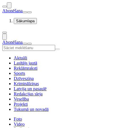
Abonēšana
Sākumlapa
Abonēšana
Aktuāli
Lasītājs jautā
Reklāmraksti
Sports
Dzīvesziņa
Kriminālziņas
Latvija un pasaulē
Redakcijas sleja
Veselība
Projekti
Tukumā un novadā
Foto
Video