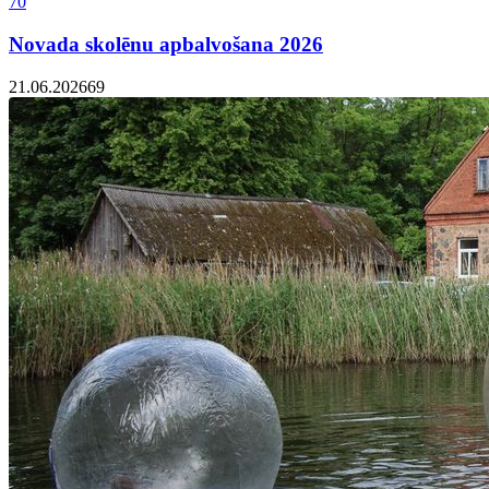
70
Novada skolēnu apbalvošana 2026
21.06.2026
69