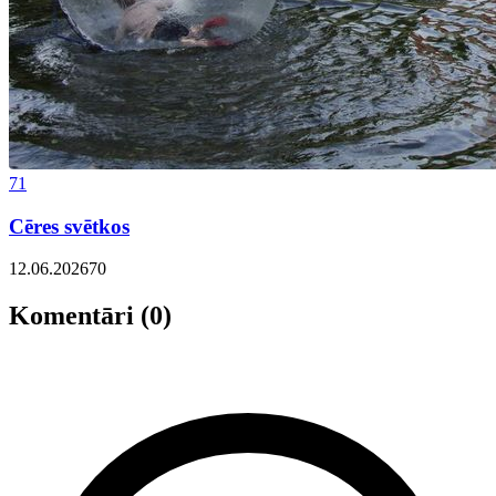
71
Cēres svētkos
12.06.2026
70
Komentāri (0)