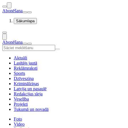
Abonēšana
Sākumlapa
Abonēšana
Aktuāli
Lasītājs jautā
Reklāmraksti
Sports
Dzīvesziņa
Kriminālziņas
Latvija un pasaulē
Redakcijas sleja
Veselība
Projekti
Tukumā un novadā
Foto
Video