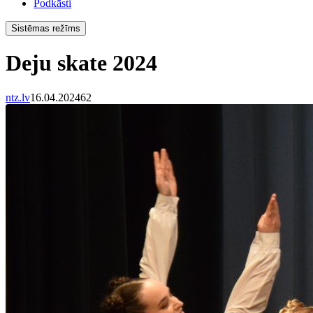
Podkāsti
Sistēmas režīms
Deju skate 2024
ntz.lv
16.04.2024
62