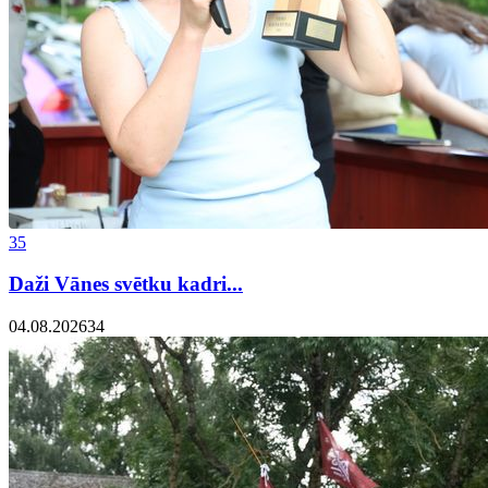
35
Daži Vānes svētku kadri...
04.08.2026
34