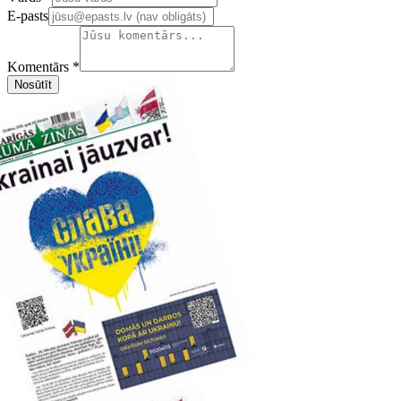
E-pasts
Komentārs *
Nosūtīt