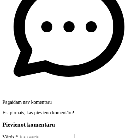
Pagaidām nav komentāru
Esi pirmais, kas pievieno komentāru!
Pievienot komentāru
Confirm your email address
Vārds *