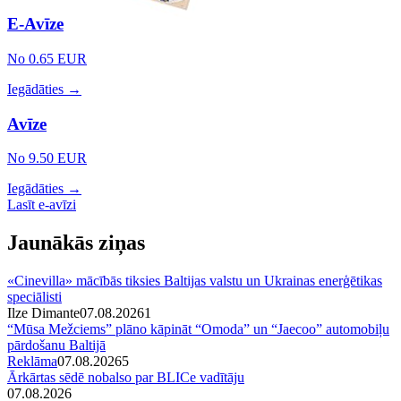
E-Avīze
No 0.65 EUR
Iegādāties →
Avīze
No 9.50 EUR
Iegādāties →
Lasīt e-avīzi
Jaunākās ziņas
«Cinevilla» mācībās tiksies Baltijas valstu un Ukrainas enerģētikas
speciālisti
Ilze Dimante
07.08.2026
1
“Mūsa Mežciems” plāno kāpināt “Omoda” un “Jaecoo” automobiļu
pārdošanu Baltijā
Reklāma
07.08.2026
5
Ārkārtas sēdē nobalso par BLICe vadītāju
07.08.2026