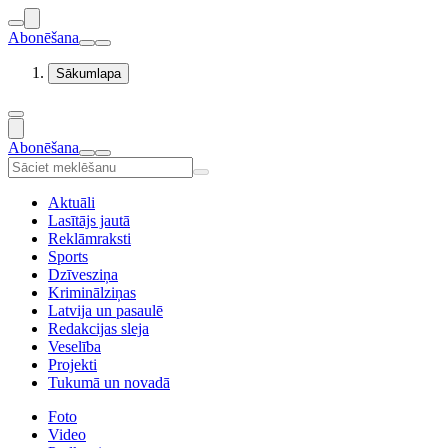
Abonēšana
Sākumlapa
Abonēšana
Aktuāli
Lasītājs jautā
Reklāmraksti
Sports
Dzīvesziņa
Kriminālziņas
Latvija un pasaulē
Redakcijas sleja
Veselība
Projekti
Tukumā un novadā
Foto
Video