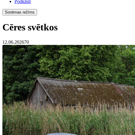
Podkāsti
Sistēmas režīms
Cēres svētkos
12.06.2026
70