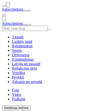
Subscriptions
Subscriptions
Aktuāli
Lasītājs jautā
Reklāmraksti
Sports
Dzīvesziņa
Kriminālziņas
Latvija un pasaulē
Redakcijas sleja
Veselība
Projekti
Tukumā un novadā
Foto
Video
Podkāsti
Sistēmas režīms