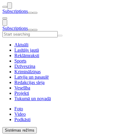
Subscriptions
Subscriptions
Aktuāli
Lasītājs jautā
Reklāmraksti
Sports
Dzīvesziņa
Kriminālziņas
Latvija un pasaulē
Redakcijas sleja
Veselība
Projekti
Tukumā un novadā
Foto
Video
Podkāsti
Sistēmas režīms