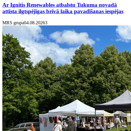
Ar Ignitis Renewables atbalstu Tukuma novadā
attīsta ilgtspējīgas brīvā laika pavadīšanas iespējas
MRS grupa
04.08.2026
3