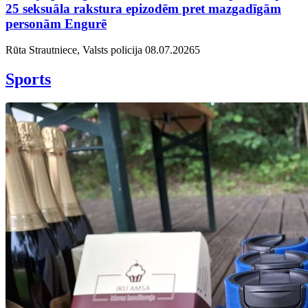
25 seksuāla rakstura epizodēm pret mazgadīgām
personām Engurē
Rūta Strautniece, Valsts policija
08.07.2026
5
Sports