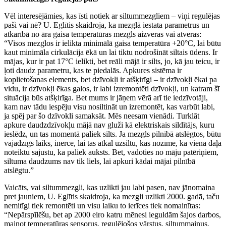
Vēl interesējāmies, kas īsti notiek ar siltummezgliem – viņi regulējas
paši vai nē? U. Eglītis skaidroja, ka mezglā iestata parametrus un
atkarībā no āra gaisa temperatūras mezgls aizveras vai atveras:
“Visos mezglos ir ielikta minimālā gaisa temperatūra +20°C, lai būtu
kaut minimāla cirkulācija ēkā un lai tiktu nodrošināt siltais ūdens. Ir
mājas, kur ir pat 17°C ielikti, bet reāli mājā ir silts, jo, kā jau teicu, ir
ļoti daudz parametru, kas te piedalās. Apkures sistēma ir
koplietošanas elements, bet dzīvokļi ir atšķirīgi – ir dzīvokļi ēkai pa
vidu, ir dzīvokļi ēkas galos, ir labi izremontēti dzīvokļi, un katram šī
situācija būs atšķirīga. Bet mums ir jāņem vērā arī tie iedzīvotāji,
kam nav tādu iespēju visu nosiltināt un izremontēt, kas varbūt labi,
ja spēj par šo dzīvokli samaksāt. Mēs neesam vienādi. Turklāt
apkure daudzdzīvokļu mājā nav gluži kā elektriskais sildītājs, kuru
ieslēdz, un tas momentā paliek silts. Ja mezgls pilnībā atslēgtos, būtu
vajadzīgs laiks, inerce, lai tas atkal uzsiltu, kas nozīmē, ka viena daļa
noteiktu sajustu, ka paliek auksts. Bet, vadoties no māju patēriņiem,
siltuma daudzums nav tik liels, lai apkuri kādai mājai pilnībā
atslēgtu.”
Vaicāts, vai siltummezgli, kas uzlikti jau labi pasen, nav jānomaina
pret jauniem, U. Eglītis skaidroja, ka mezgli uzlikti 2000. gadā, taču
nemitīgi tiek remontēti un visu laiku to ierīces tiek nomainītas:
“Nepārspīlēšu, bet ap 2000 eiro katru mēnesi ieguldām šajos darbos,
mainot temperatūras sensorus, regulējošos vārstus, siltummaiņus,