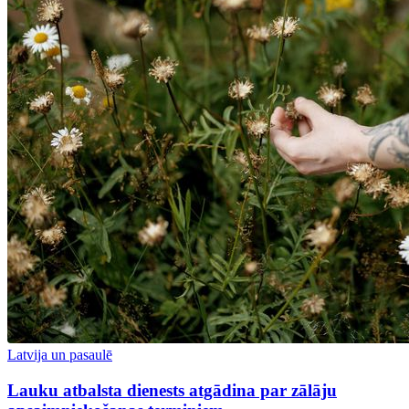
Latvija un pasaulē
Lauku atbalsta dienests atgādina par zālāju