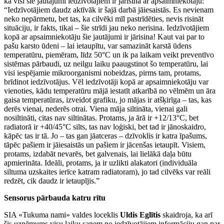
ka visi šie jautājumi iedzīvotājiem ir jārisina ar apsaimniekotāju:
“Iedzīvotājiem daudz aktīvāk ir šajā darbā jāiesaistās. Es nevienam
neko nepārmetu, bet tas, ka cilvēki mīl pastrīdēties, nevis risināt
situāciju, ir fakts, tikai – šie strīdi jau neko nerisina. Iedzīvotājiem
kopā ar apsaimniekotāju šie jautājumi ir jārisina! Kaut vai par to
pašu karsto ūdeni – lai ietaupītu, var samazināt karstā ūdens
temperatūru, piemēram, līdz 50°C un ik pa laikam veikt preventīvo
sistēmas pārbaudi, uz neilgu laiku paaugstinot šo temperatūru, lai
visi iespējamie mikroorganismi nobeidzas, pirms tam, protams,
brīdinot iedzīvotājus. Vēl iedzīvotāji kopā ar apsaimniekotāju var
vienoties, kādu temperatūru mājā iestatīt atkarībā no vēlmēm un āra
gaisa temperatūras, izveidot grafiku, jo mājas ir atšķirīga – tas, kas
derēs vienai, nederēs otrai. Viena māja siltināta, vienai gali
nosiltināti, citas nav siltinātas. Protams, ja ārā ir +12/13°C, bet
radiatorā ir +40/45°C silts, tas nav loģiski, bet tad ir jānoskaidro,
kāpēc tas ir tā. Jo – tas gan jāatceras – dzīvoklis ir katra īpašums,
tāpēc pašiem ir jāiesaistās un pašiem ir jācenšas ietaupīt. Visiem,
protams, izdabāt nevarēs, bet galvenais, lai lielākā daļa būtu
apmierināta. Ideāli, protams, ja ir uzlikti alakatori (individuāla
siltuma uzskaites ierīce katram radiatoram), jo tad cilvēks var reāli
redzēt, cik daudz ir ietaupījis.”
Sensorus pārbauda katru rītu
SIA «Tukuma nami» valdes loceklis
Uldis Eglītis
skaidroja, ka arī
šis uzņēmums visu laiku saņem no iedzīvotājiem informāciju gan par