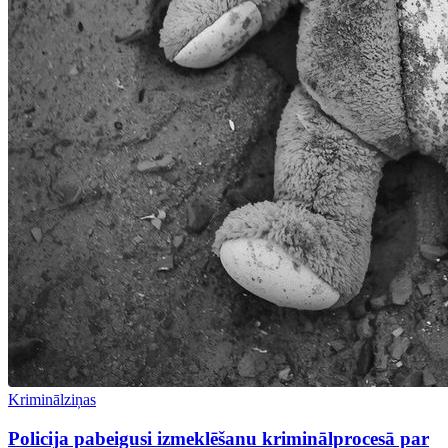
Kriminālziņas
Policija pabeigusi izmeklēšanu kriminālprocesā par