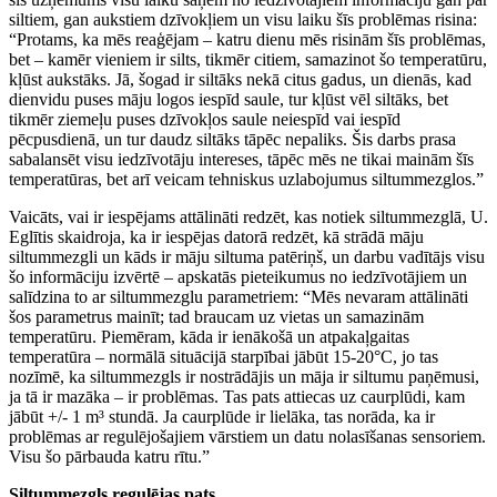
siltiem, gan aukstiem dzīvokļiem un visu laiku šīs problēmas risina:
“Protams, ka mēs reaģējam – katru dienu mēs risinām šīs problēmas,
bet – kamēr vieniem ir silts, tikmēr citiem, samazinot šo temperatūru,
kļūst aukstāks. Jā, šogad ir siltāks nekā citus gadus, un dienās, kad
dienvidu puses māju logos iespīd saule, tur kļūst vēl siltāks, bet
tikmēr ziemeļu puses dzīvokļos saule neiespīd vai iespīd
pēcpusdienā, un tur daudz siltāks tāpēc nepaliks. Šis darbs prasa
sabalansēt visu iedzīvotāju intereses, tāpēc mēs ne tikai mainām šīs
temperatūras, bet arī veicam tehniskus uzlabojumus siltummezglos.”
Vaicāts, vai ir iespējams attālināti redzēt, kas notiek siltummezglā, U.
Eglītis skaidroja, ka ir iespējas datorā redzēt, kā strādā māju
siltummezgli un kāds ir māju siltuma patēriņš, un darbu vadītājs visu
šo informāciju izvērtē – apskatās pieteikumus no iedzīvotājiem un
salīdzina to ar siltummezglu parametriem: “Mēs nevaram attālināti
šos parametrus mainīt; tad braucam uz vietas un samazinām
temperatūru. Piemēram, kāda ir ienākošā un atpakaļgaitas
temperatūra – normālā situācijā starpībai jābūt 15-20°C, jo tas
nozīmē, ka siltummezgls ir nostrādājis un māja ir siltumu paņēmusi,
ja tā ir mazāka – ir problēmas. Tas pats attiecas uz caurplūdi, kam
jābūt +/- 1 m³ stundā. Ja caurplūde ir lielāka, tas norāda, ka ir
problēmas ar regulējošajiem vārstiem un datu nolasīšanas sensoriem.
Visu šo pārbauda katru rītu.”
Siltummezgls regulējas pats