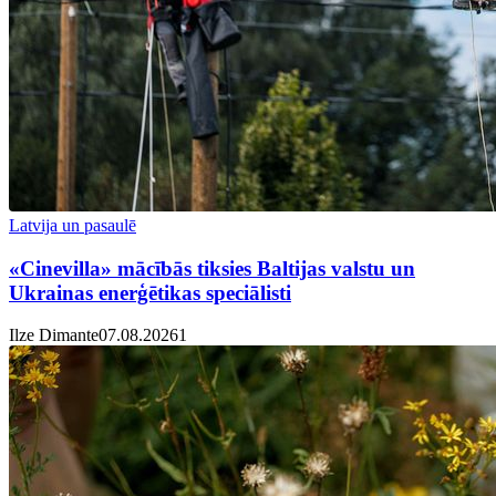
Latvija un pasaulē
«Cinevilla» mācībās tiksies Baltijas valstu un
Ukrainas enerģētikas speciālisti
Ilze Dimante
07.08.2026
1