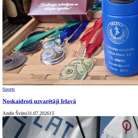
Sports
Noskaidroti uzvarētāji Irlavā
Andis Švāns
31.07.2026
1
5