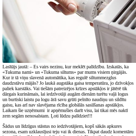
Lasītājs jautā: – Es vairs nezinu, kur meklēt palīdzību. Izskatās, ka
«Tukuma nami» un «Tukuma siltums» par mums visiem ņirgājās.
Kur ir tā viņu slavenā automātika, kas regulē siltummezglus
daudzstāvu mājās? Jo laukā augstāka gaisa temperatūra, jo dzīvokļos
paliek karstāks. Vai tiešām patreizējos krīzes apstākļos ir jātērē tik
dārgais kurināmais, lai iedzīvotāji augām dienām turētu vaļā logus
un burtiski laistu pa logu ārā savu grūti pelnīto naudiņu un sildītu
gaisu, kas arī nav slavējama rīcība globālās sasilšanas apstākļos.
Laikam šie uzņēmumi ir apņēmušies darīt visu, lai tikai mēs naktī
zem segām nenosalstam. Ļoti lūdzu palīdziet!!!
Šādus un līdzīgus stāstus no iedzīvotājiem, kopš sākās apkures
sezona, esam uzklausījusi teju vai ik dienas. Tikpat daudz komentāru