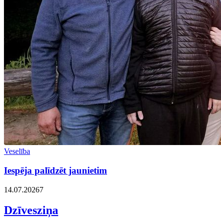
Veselība
Iespēja palīdzēt jaunietim
14.07.2026
7
Dzīvesziņa