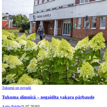
Tukumā un novadā
Tukuma slimnīcā – negaidīta vakara pārbaude
Agita Puķīte
31.07.2026
5