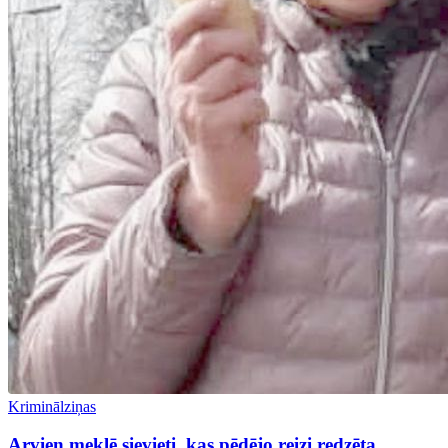
Kriminālziņas
Arvien meklē sievieti, kas pēdējo reizi redzēta