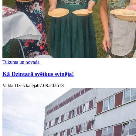
Tukumā un novadā
Kā Dzintarā svētkus svinēja!
Valda Dzelzkalēja
07.08.2026
1
8