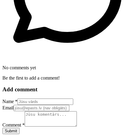
No comments yet
Be the first to add a comment!
Add comment
Confirm your email address
Name *
Email
Comment *
Submit