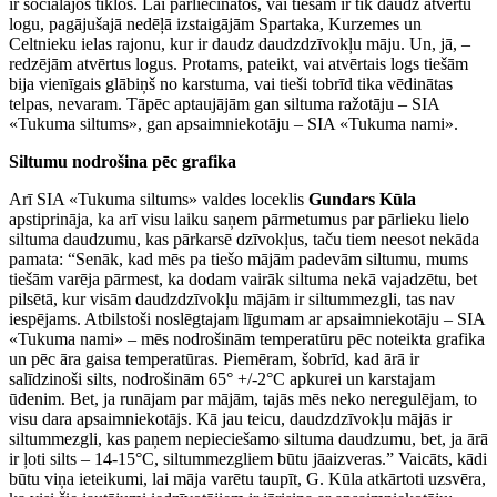
ir sociālajos tīklos. Lai pārliecinātos, vai tiešām ir tik daudz atvērtu
logu, pagājušajā nedēļā izstaigājām Spartaka, Kurzemes un
Celtnieku ielas rajonu, kur ir daudz daudzdzīvokļu māju. Un, jā, –
redzējām atvērtus logus. Protams, pateikt, vai atvērtais logs tiešām
bija vienīgais glābiņš no karstuma, vai tieši tobrīd tika vēdinātas
telpas, nevaram. Tāpēc aptaujājām gan siltuma ražotāju – SIA
«Tukuma siltums», gan apsaimniekotāju – SIA «Tukuma nami».
Siltumu nodrošina pēc grafika
Arī SIA «Tukuma siltums» valdes loceklis
Gundars Kūla
apstiprināja, ka arī visu laiku saņem pārmetumus par pārlieku lielo
siltuma daudzumu, kas pārkarsē dzīvokļus, taču tiem neesot nekāda
pamata: “Senāk, kad mēs pa tiešo mājām padevām siltumu, mums
tiešām varēja pārmest, ka dodam vairāk siltuma nekā vajadzētu, bet
pilsētā, kur visām daudzdzīvokļu mājām ir siltummezgli, tas nav
iespējams. Atbilstoši noslēgtajam līgumam ar apsaimniekotāju – SIA
«Tukuma nami» – mēs nodrošinām temperatūru pēc noteikta grafika
un pēc āra gaisa temperatūras. Piemēram, šobrīd, kad ārā ir
salīdzinoši silts, nodrošinām 65° +/-2°C apkurei un karstajam
ūdenim. Bet, ja runājam par mājām, tajās mēs neko neregulējam, to
visu dara apsaimniekotājs. Kā jau teicu, daudzdzīvokļu mājās ir
siltummezgli, kas paņem nepieciešamo siltuma daudzumu, bet, ja ārā
ir ļoti silts – 14-15°C, siltummezgliem būtu jāaizveras.” Vaicāts, kādi
būtu viņa ieteikumi, lai māja varētu taupīt, G. Kūla atkārtoti uzsvēra,