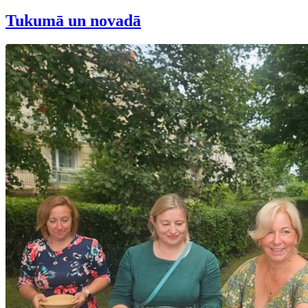
Tukumā un novadā