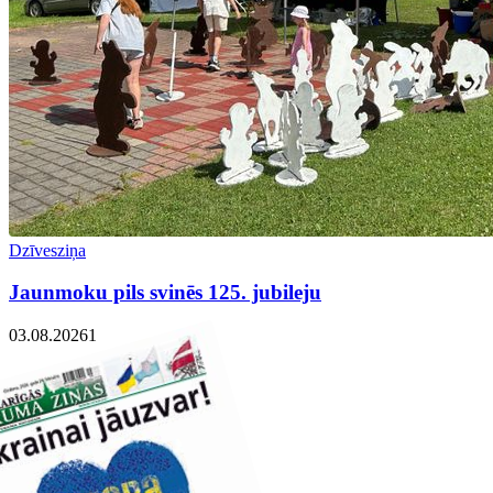
Dzīvesziņa
Jaunmoku pils svinēs 125. jubileju
03.08.2026
1