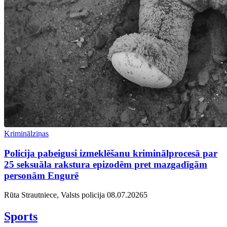
Kriminālziņas
Policija pabeigusi izmeklēšanu kriminālprocesā par
25 seksuāla rakstura epizodēm pret mazgadīgām
personām Engurē
Rūta Strautniece, Valsts policija
08.07.2026
5
Sports