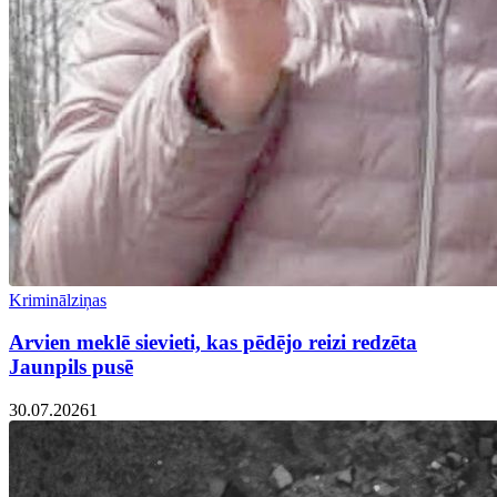
Kriminālziņas
Arvien meklē sievieti, kas pēdējo reizi redzēta
Jaunpils pusē
30.07.2026
1