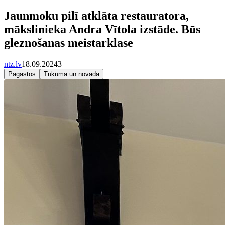
Jaunmoku pilī atklāta restauratora,
mākslinieka Andra Vītola izstāde. Būs
gleznošanas meistarklase
ntz.lv
18.09.2024
3
Pagastos
Tukumā un novadā