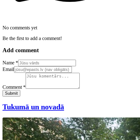
No comments yet
Be the first to add a comment!
Add comment
Confirm your email address
Name *
Email
Comment *
Submit
Tukumā un novadā