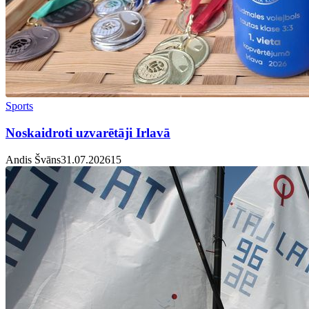
Sports
Noskaidroti uzvarētāji Irlavā
Andis Švāns
31.07.2026
1
5