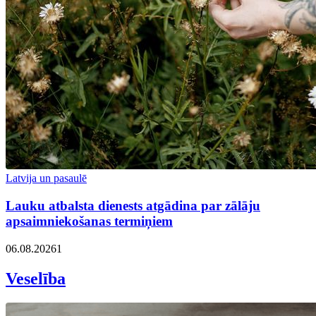
Latvija un pasaulē
Lauku atbalsta dienests atgādina par zālāju
apsaimniekošanas termiņiem
06.08.2026
1
Veselība