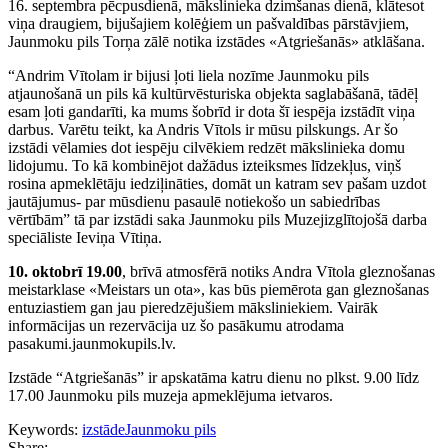
16. septembra pēcpusdienā, mākslinieka dzimšanas dienā, klātesot
viņa draugiem, bijušajiem kolēģiem un pašvaldības pārstāvjiem,
Jaunmoku pils Torņa zālē notika izstādes «Atgriešanās» atklāšana.
“Andrim Vītolam ir bijusi ļoti liela nozīme Jaunmoku pils
atjaunošanā un pils kā kultūrvēsturiska objekta saglabāšanā, tādēļ
esam ļoti gandarīti, ka mums šobrīd ir dota šī iespēja izstādīt viņa
darbus. Varētu teikt, ka Andris Vītols ir mūsu pilskungs. Ar šo
izstādi vēlamies dot iespēju cilvēkiem redzēt mākslinieka domu
lidojumu. To kā kombinējot dažādus izteiksmes līdzekļus, viņš
rosina apmeklētāju iedziļināties, domāt un katram sev pašam uzdot
jautājumus- par mūsdienu pasaulē notiekošo un sabiedrības
vērtībām” tā par izstādi saka Jaunmoku pils Muzejizglītojošā darba
speciāliste Ieviņa Vītiņa.
10. oktobrī 19.00
, brīvā atmosfērā notiks Andra Vītola gleznošanas
meistarklase «Meistars un ota», kas būs piemērota gan gleznošanas
entuziastiem gan jau pieredzējušiem māksliniekiem. Vairāk
informācijas un rezervācija uz šo pasākumu atrodama
pasakumi.jaunmokupils.lv.
Izstāde “Atgriešanās” ir apskatāma katru dienu no plkst. 9.00 līdz
17.00 Jaunmoku pils muzeja apmeklējuma ietvaros.
Keywords:
izstāde
Jaunmoku pils
Share: