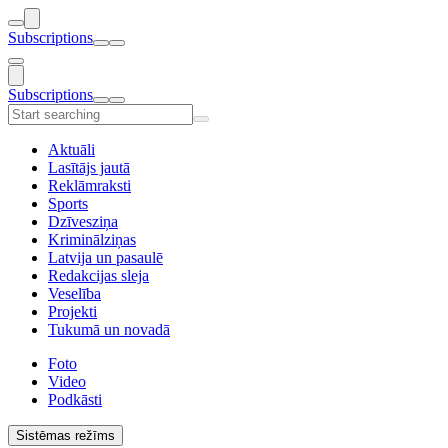
Subscriptions
Subscriptions
Aktuāli
Lasītājs jautā
Reklāmraksti
Sports
Dzīvesziņa
Kriminālziņas
Latvija un pasaulē
Redakcijas sleja
Veselība
Projekti
Tukumā un novadā
Foto
Video
Podkāsti
Sistēmas režīms