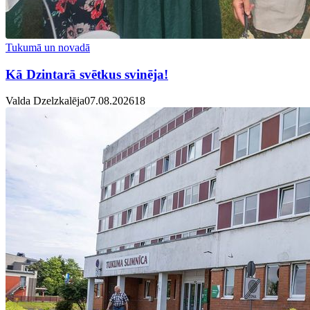
Tukumā un novadā
Kā Dzintarā svētkus svinēja!
Valda Dzelzkalēja
07.08.2026
1
8