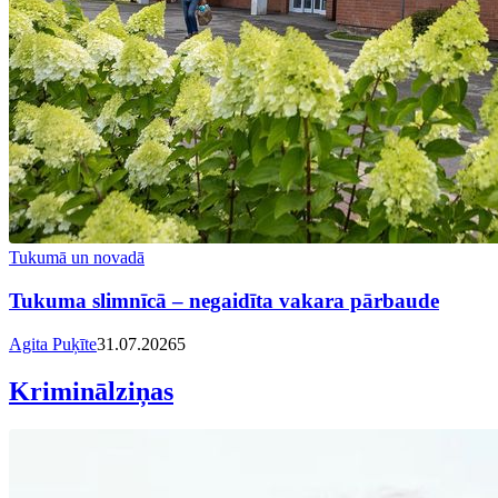
Tukumā un novadā
Tukuma slimnīcā – negaidīta vakara pārbaude
Agita Puķīte
31.07.2026
5
Kriminālziņas