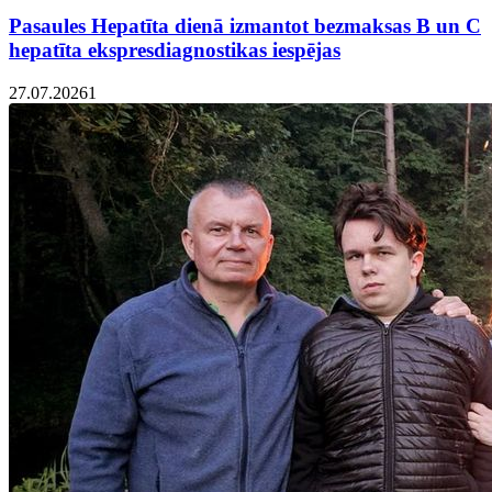
Pasaules Hepatīta dienā izmantot bezmaksas B un C
hepatīta ekspresdiagnostikas iespējas
27.07.2026
1