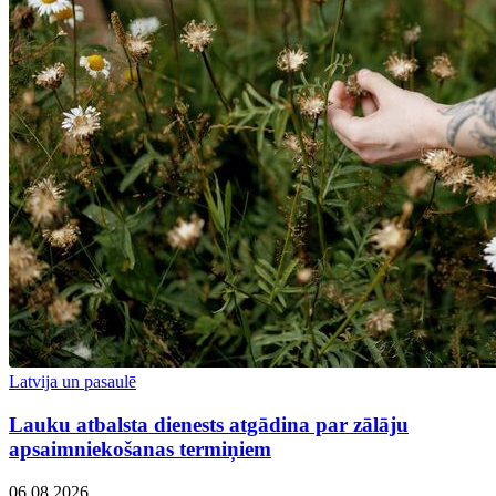
Latvija un pasaulē
Lauku atbalsta dienests atgādina par zālāju
apsaimniekošanas termiņiem
06.08.2026