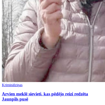
Kriminālziņas
Arvien meklē sievieti, kas pēdējo reizi redzēta
Jaunpils pusē