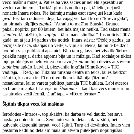
veco mašīnu muzeju. Patiesībā viss sācies ar nelielu apsēstību ar
veciem autiņiem… Turklāt pirmais no tiem pat, tā teikt, nejauši
nonācis Intara rokās. Pie kaimiņu mājas esot stāvējusi kaut kāda
ņiva
. Pēc tam radusies ideja, ka vajag vēl kaut ko no ”krievu gala”,
un pirmais trāpījies
zapiņš
. ”Atradu to mašīnu Bauskā. Braucu
pakaļ, nopirku par 80 latiem, bet līdz mājām netiku. Tad sākās mana
slimība
. Jā, atzīstu, ka
zapiņi
– tā ir mana slimība.’’ Tas noticis 2007.
gadā, un tā jau 14 gadus viss notiek. Intars stāsta: “Pēdējo gadus jau
paziņas te nāca, skatījās un vērtēja, viņi arī ieteica, lai nu te beidzot
nododu visu publiskai apskatei. Biju tam gatavs, bet viss tik ātri uz
priekšu negāja, darba apjoms bija un ir milzīgs. Kad sociālajos tīklos
biju publicējis nelielu video par savu
fermu
un biju devies ar saviem
zapiņiem
apkārt Latvijai, piezvanīja Ingrīda [Smuškova – TIC
vadītāja. – Red.) no Tukuma tūrisma centra un teica, lai es beidzot
slēpt to, kas man ir. Tā nu divu dienu laikā bija jāizdomā
nosaukums, lai to varētu publicēt jaunajā TIC bukletā. Labi atceros,
kā braucām apkārt Latvijai un
štukojām
– kaut kas vecs mums ir un
tas atrodas vecā fermā, tā arī tapa – «Retro ferma».”
Šķūnis tikpat vecs, kā mašīnas
Ierodoties «Intaros», top skaidrs, ka darba te vēl daudz, bet sava
noskaņa noteikti jau ir. Seni auto vai to detaļas ik uz stūri, bet
galvenie eksponāti turpat vecā šķūnī. Turp arī devāmies. Intars vien
pastūma kādu no detaļām malā un atvēra putekļiem noputējušās