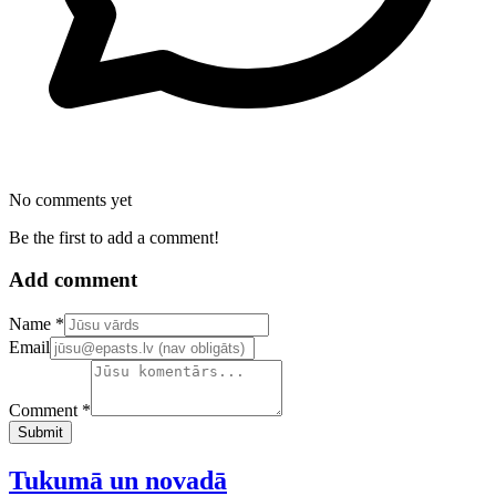
No comments yet
Be the first to add a comment!
Add comment
Confirm your email address
Name *
Email
Comment *
Submit
Tukumā un novadā