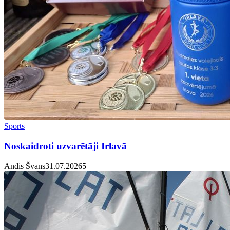
Sports
Noskaidroti uzvarētāji Irlavā
Andis Švāns
31.07.2026
5