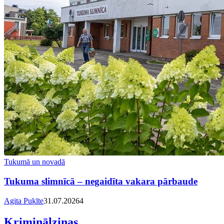
Tukumā un novadā
Tukuma slimnīcā – negaidīta vakara pārbaude
Agita Puķīte
31.07.2026
4
Kriminālziņas