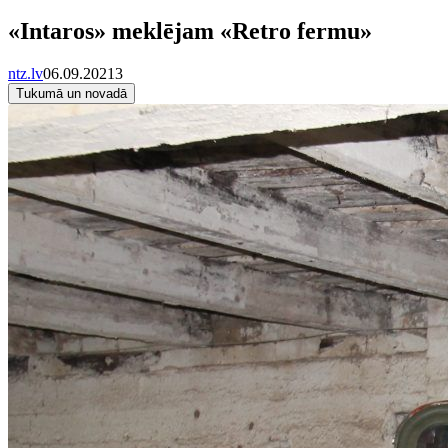
«Intaros» meklējam «Retro fermu»
ntz.lv
06.09.2021
3
Tukumā un novadā