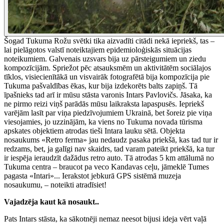
Šogad Tukuma Rožu svētki tika aizvadīti citādi nekā iepriekš, tas –
lai pielāgotos valstī noteiktajiem epidemioloģiskās situācijas
noteikumiem. Galvenais uzsvars bija uz pārsteigumiem un ziedu
kompozīcijām. Spriežot pēc atsauksmēm un aktivitātēm sociālajos
tīklos, visiecienītākā un visvairāk fotografētā bija kompozīcija pie
Tukuma pašvaldības ēkas, kur bija izdekorēts balts zapiņš. Tā
īpašnieks tad arī ir mūsu stāsta varonis Intars Pavlovičs. Jāsaka, ka
ne pirmo reizi viņš parādās mūsu laikraksta lapaspusēs. Iepriekš
varējām lasīt par viņa piedzīvojumiem Ukrainā, bet šoreiz pie viņa
viesojamies, jo uzzinājām, ka viens no Tukuma novada tūrisma
apskates objektiem atrodas tieši Intara lauku sētā. Objekta
nosaukums «Retro ferma» jau nedaudz pasaka priekšā, kas tad tur ir
redzams, bet, ja galīgi nav skaidrs, tad varam pateikt priekšā, ka tur
ir iespēja ieraudzīt dažādus retro auto. Tā atrodas 5 km attālumā no
Tukuma centra – braucot pa veco Kandavas ceļu, jāmeklē Tumes
pagasta «Intari»... Ierakstot jebkurā GPS sistēmā muzeja
nosaukumu, – noteikti atradīsiet!
Vajadzēja kaut kā nosaukt..
Pats Intars stāsta, ka sākotnēji nemaz neesot bijusi ideja vērt vaļā