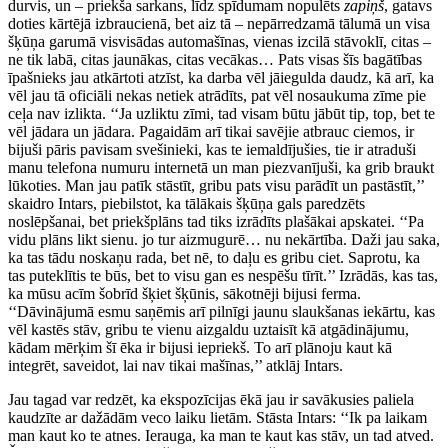
durvis, un – priekša sarkans, līdz spīdumam nopulēts
zapiņš
, gatavs
doties kārtējā izbraucienā, bet aiz tā – nepārredzamā tālumā un visa
šķūņa garumā visvisādas automašīnas, vienas izcilā stāvoklī, citas –
ne tik labā, citas jaunākas, citas vecākas… Pats visas šīs bagātības
īpašnieks jau atkārtoti atzīst, ka darba vēl jāiegulda daudz, kā arī, ka
vēl jau tā oficiāli nekas netiek atrādīts, pat vēl nosaukuma zīme pie
ceļa nav izlikta. ‘‘Ja uzliktu zīmi, tad visam būtu jābūt tip, top, bet te
vēl jādara un jādara. Pagaidām arī tikai savējie atbrauc ciemos, ir
bijuši pāris pavisam svešinieki, kas te iemaldījušies, tie ir atraduši
manu telefona numuru internetā un man piezvanījuši, ka grib braukt
lūkoties. Man jau patīk stāstīt, gribu pats visu parādīt un pastāstīt,’’
skaidro Intars, piebilstot, ka tālākais šķūņa gals paredzēts
noslēpšanai, bet priekšplāns tad tiks izrādīts plašākai apskatei. ‘‘Pa
vidu plāns likt sienu. jo tur aizmugurē… nu nekārtība. Daži jau saka,
ka tas tādu noskaņu rada, bet nē, to daļu es gribu ciet. Saprotu, ka
tas puteklītis te būs, bet to visu gan es nespēšu tīrīt.’’ Izrādās, kas tas,
ka mūsu acīm šobrīd šķiet šķūnis, sākotnēji bijusi ferma.
‘‘Dāvinājumā esmu saņēmis arī pilnīgi jaunu slaukšanas iekārtu, kas
vēl kastēs stāv, gribu te vienu aizgaldu uztaisīt kā atgādinājumu,
kādam mērķim šī ēka ir bijusi iepriekš. To arī plānoju kaut kā
integrēt, saveidot, lai nav tikai mašīnas,’’ atklāj Intars.
Jau tagad var redzēt, ka ekspozīcijas ēkā jau ir savākusies paliela
kaudzīte ar dažādām veco laiku lietām. Stāsta Intars: ‘‘Ik pa laikam
man kaut ko te atnes. Ierauga, ka man te kaut kas stāv, un tad atved.