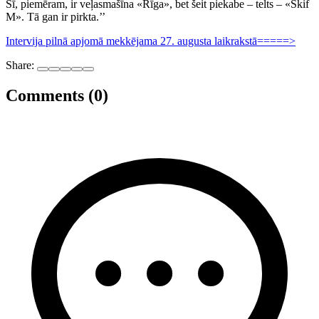
Šī, piemēram, ir veļasmašīna «Rīga», bet šeit piekabe – telts – «Skif
M». Tā gan ir pirkta.’’
Intervija pilnā apjomā mekkējama 27. augusta laikrakstā=====>
Share:
Comments (0)