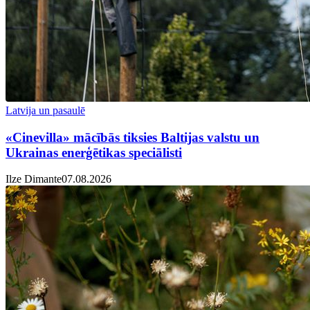
Latvija un pasaulē
«Cinevilla» mācībās tiksies Baltijas valstu un
Ukrainas enerģētikas speciālisti
Ilze Dimante
07.08.2026