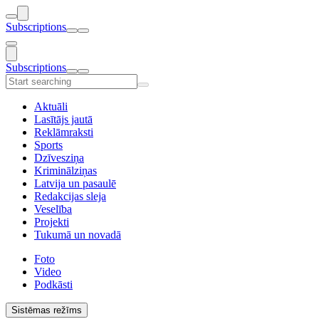
Subscriptions
Subscriptions
Aktuāli
Lasītājs jautā
Reklāmraksti
Sports
Dzīvesziņa
Kriminālziņas
Latvija un pasaulē
Redakcijas sleja
Veselība
Projekti
Tukumā un novadā
Foto
Video
Podkāsti
Sistēmas režīms