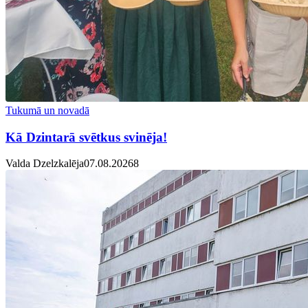
Tukumā un novadā
Kā Dzintarā svētkus svinēja!
Valda Dzelzkalēja
07.08.2026
8