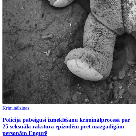
Kriminālziņas
Policija pabeigusi izmeklēšanu kriminālprocesā par
25 seksuāla rakstura epizodēm pret mazgadīgām
personām Engurē