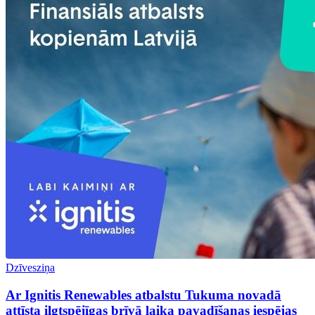
Dzīvesziņa
Ar Ignitis Renewables atbalstu Tukuma novadā
attīsta ilgtspējīgas brīvā laika pavadīšanas iespējas