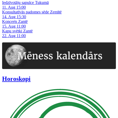
Iedzīvotāju sapulce Tukumā
11. Aug 15:00
Konsultatīvās padomes sēde Zemītē
14. Aug 15:30
Koncerts Zantē
15. Aug 11:00
Kapu svētki Zantē
22. Aug 11:00
Horoskopi