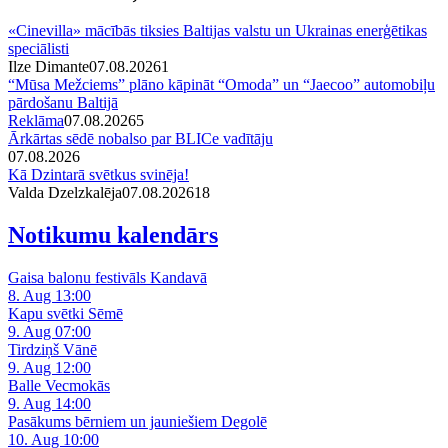
«Cinevilla» mācībās tiksies Baltijas valstu un Ukrainas enerģētikas
speciālisti
Ilze Dimante
07.08.2026
1
“Mūsa Mežciems” plāno kāpināt “Omoda” un “Jaecoo” automobiļu
pārdošanu Baltijā
Reklāma
07.08.2026
5
Ārkārtas sēdē nobalso par BLICe vadītāju
07.08.2026
Kā Dzintarā svētkus svinēja!
Valda Dzelzkalēja
07.08.2026
1
8
Notikumu kalendārs
Gaisa balonu festivāls Kandavā
8. Aug 13:00
Kapu svētki Sēmē
9. Aug 07:00
Tirdziņš Vānē
9. Aug 12:00
Balle Vecmokās
9. Aug 14:00
Pasākums bērniem un jauniešiem Degolē
10. Aug 10:00