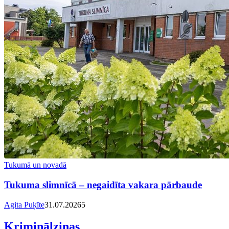
Tukumā un novadā
Tukuma slimnīcā – negaidīta vakara pārbaude
Agita Puķīte
31.07.2026
5
Kriminālziņas