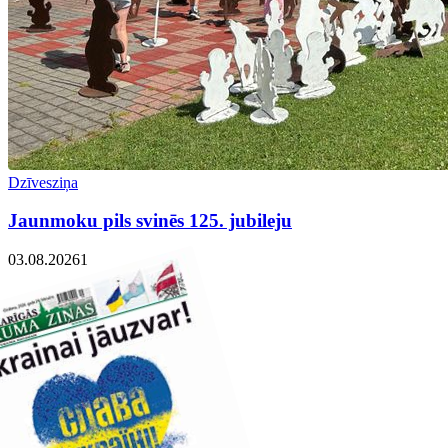
Dzīvesziņa
Jaunmoku pils svinēs 125. jubileju
03.08.2026
1