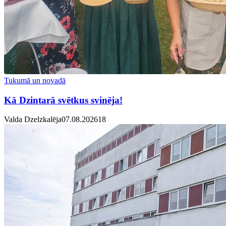
Tukumā un novadā
Kā Dzintarā svētkus svinēja!
Valda Dzelzkalēja
07.08.2026
1
8