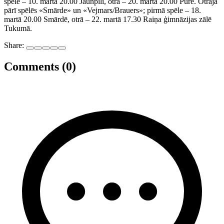
spēle – 10. martā 20.00 Jaunpilī, otrā – 20. martā 20.00 Pūrē. Otrajā
pārī spēlēs «Smārde» un «Vejmars/Brauers»; pirmā spēle – 18.
martā 20.00 Smārdē, otrā – 22. martā 17.30 Raiņa ģimnāzijas zālē
Tukumā.
Share:
Comments (0)