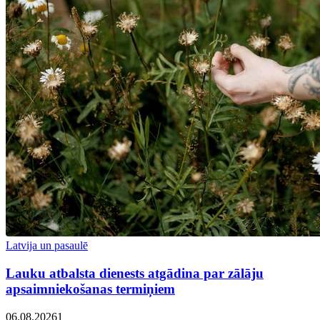
Latvija un pasaulē
Lauku atbalsta dienests atgādina par zālāju
apsaimniekošanas termiņiem
06.08.2026
1