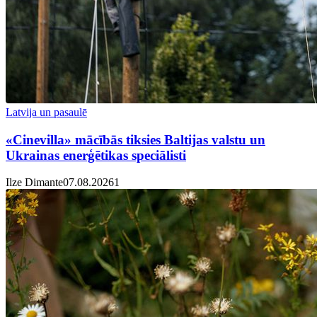
Latvija un pasaulē
«Cinevilla» mācībās tiksies Baltijas valstu un
Ukrainas enerģētikas speciālisti
Ilze Dimante
07.08.2026
1