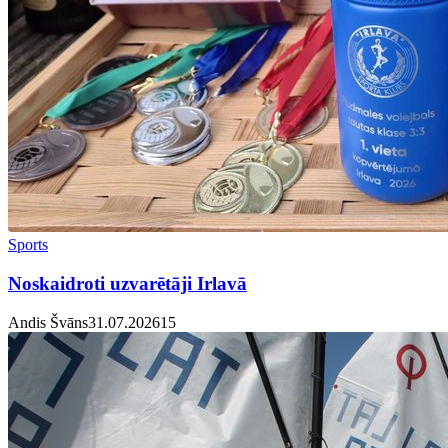
Sports
Noskaidroti uzvarētāji Irlavā
Andis Švāns
31.07.2026
1
5