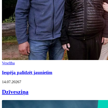
Veselība
Iespēja palīdzēt jaunietim
14.07.2026
7
Dzīvesziņa