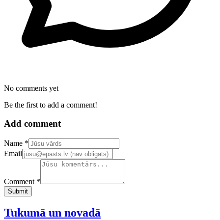
No comments yet
Be the first to add a comment!
Add comment
Confirm your email address
Name *
Email
Comment *
Submit
Tukumā un novadā