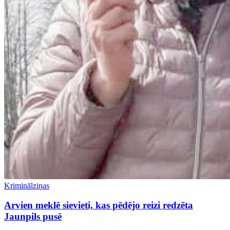
Kriminālziņas
Arvien meklē sievieti, kas pēdējo reizi redzēta
Jaunpils pusē