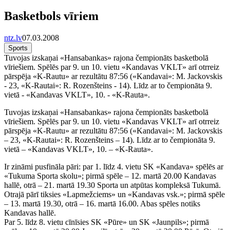
Basketbols vīriem
ntz.lv
07.03.2008
Sports
Tuvojas izskaņai «Hansabankas» rajona čempionāts basketbolā
vīriešiem. Spēlēs par 9. un 10. vietu «Kandavas VKLT» arī otrreiz
pārspēja «K-Rautu» ar rezultātu 87:56 («Kandavai»: M. Jackovskis
- 23, «K-Rautai»: R. Rozenšteins - 14). Līdz ar to čempionāta 9.
vietā - «Kandavas VKLT», 10. - «K-Rauta».
Tuvojas izskaņai «Hansabankas» rajona čempionāts basketbolā
vīriešiem. Spēlēs par 9. un 10. vietu «Kandavas VKLT» arī otrreiz
pārspēja «K-Rautu» ar rezultātu 87:56 («Kandavai»: M. Jackovskis
– 23, «K-Rautai»: R. Rozenšteins – 14). Līdz ar to čempionāta 9.
vietā – «Kandavas VKLT», 10. – «K-Rauta».
Ir zināmi pusfināla pāri: par 1. līdz 4. vietu SK «Kandava» spēlēs ar
«Tukuma Sporta skolu»; pirmā spēle – 12. martā 20.00 Kandavas
hallē, otrā – 21. martā 19.30 Sporta un atpūtas kompleksā Tukumā.
Otrajā pārī tiksies «Lapmežciems» un «Kandavas vsk.»; pirmā spēle
– 13. martā 19.30, otrā – 16. martā 16.00. Abas spēles notiks
Kandavas hallē.
Par 5. līdz 8. vietu cīnīsies SK «Pūre» un SK «Jaunpils»; pirmā