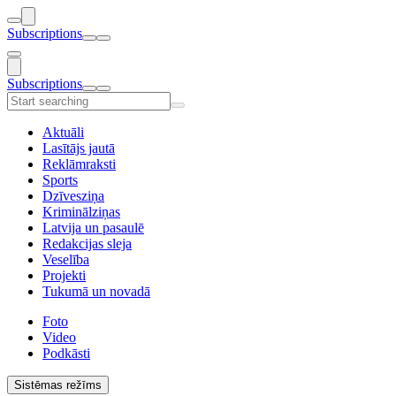
Subscriptions
Subscriptions
Aktuāli
Lasītājs jautā
Reklāmraksti
Sports
Dzīvesziņa
Kriminālziņas
Latvija un pasaulē
Redakcijas sleja
Veselība
Projekti
Tukumā un novadā
Foto
Video
Podkāsti
Sistēmas režīms