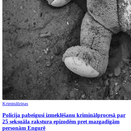
Kriminālziņas
Policija pabeigusi izmeklēšanu kriminālprocesā par
25 seksuāla rakstura epizodēm pret mazgadīgām
personām Engurē