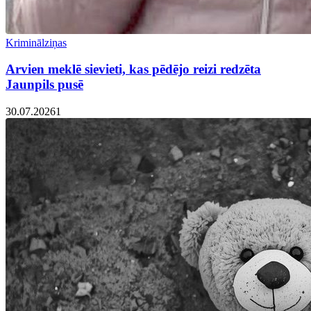
Kriminālziņas
Arvien meklē sievieti, kas pēdējo reizi redzēta
Jaunpils pusē
30.07.2026
1