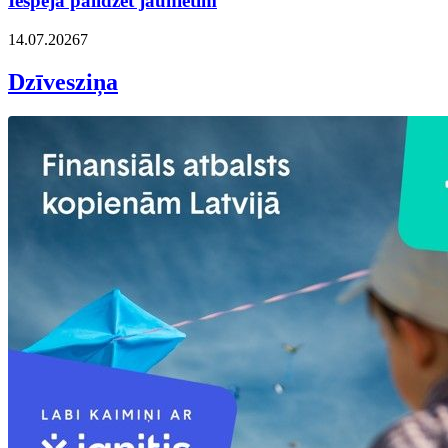
Iespēja palīdzēt jaunietim
14.07.2026
7
Dzīvesziņa