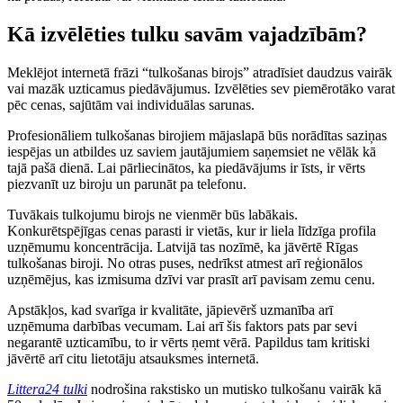
Kā izvēlēties tulku savām vajadzībām?
Meklējot internetā frāzi “tulkošanas birojs” atradīsiet daudzus vairāk
vai mazāk uzticamus piedāvājumus. Izvēlēties sev piemērotāko varat
pēc cenas, sajūtām vai individuālas sarunas.
Profesionāliem tulkošanas birojiem mājaslapā būs norādītas saziņas
iespējas un atbildes uz saviem jautājumiem saņemsiet ne vēlāk kā
tajā pašā dienā. Lai pārliecinātos, ka piedāvājums ir īsts, ir vērts
piezvanīt uz biroju un parunāt pa telefonu.
Tuvākais tulkojumu birojs ne vienmēr būs labākais.
Konkurētspējīgas cenas parasti ir vietās, kur ir liela līdzīga profila
uzņēmumu koncentrācija. Latvijā tas nozīmē, ka jāvērtē Rīgas
tulkošanas biroji. No otras puses, nedrīkst atmest arī reģionālos
uzņēmējus, kas izmisuma dzīvi var prasīt arī pavisam zemu cenu.
Apstākļos, kad svarīga ir kvalitāte, jāpievērš uzmanība arī
uzņēmuma darbības vecumam. Lai arī šis faktors pats par sevi
negarantē uzticamību, to ir vērts ņemt vērā. Papildus tam kritiski
jāvērtē arī citu lietotāju atsauksmes internetā.
Littera24 tulki
nodrošina rakstisko un mutisko tulkošanu vairāk kā