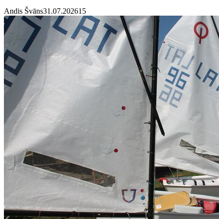
Andis Švāns
31.07.2026
1
5