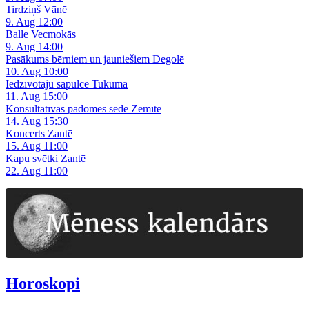
Tirdziņš Vānē
9. Aug 12:00
Balle Vecmokās
9. Aug 14:00
Pasākums bērniem un jauniešiem Degolē
10. Aug 10:00
Iedzīvotāju sapulce Tukumā
11. Aug 15:00
Konsultatīvās padomes sēde Zemītē
14. Aug 15:30
Koncerts Zantē
15. Aug 11:00
Kapu svētki Zantē
22. Aug 11:00
Horoskopi