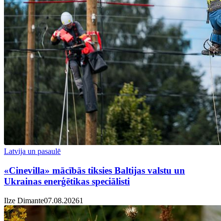
Latvija un pasaulē
«Cinevilla» mācībās tiksies Baltijas valstu un
Ukrainas enerģētikas speciālisti
Ilze Dimante
07.08.2026
1