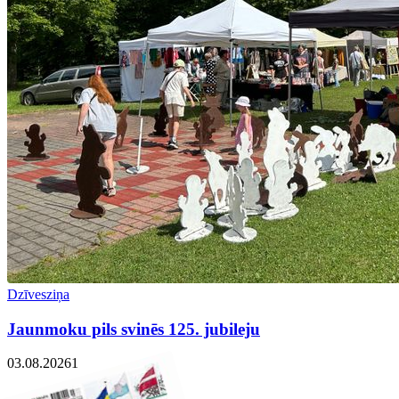
Dzīvesziņa
Jaunmoku pils svinēs 125. jubileju
03.08.2026
1