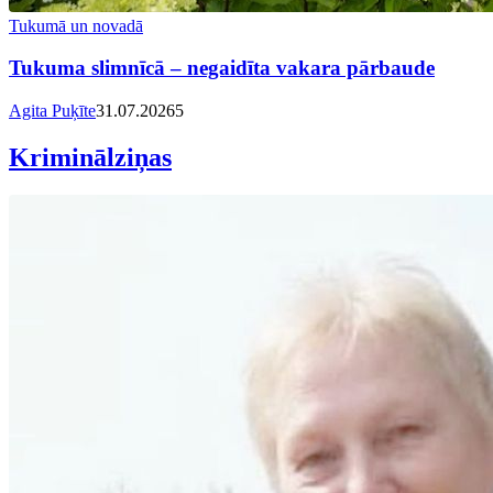
Tukumā un novadā
Tukuma slimnīcā – negaidīta vakara pārbaude
Agita Puķīte
31.07.2026
5
Kriminālziņas