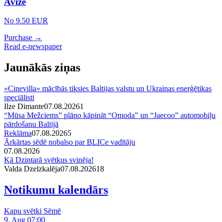
Avīze
No 9.50 EUR
Purchase →
Read e-newspaper
Jaunākās ziņas
«Cinevilla» mācībās tiksies Baltijas valstu un Ukrainas enerģētikas
speciālisti
Ilze Dimante
07.08.2026
1
“Mūsa Mežciems” plāno kāpināt “Omoda” un “Jaecoo” automobiļu
pārdošanu Baltijā
Reklāma
07.08.2026
5
Ārkārtas sēdē nobalso par BLICe vadītāju
07.08.2026
Kā Dzintarā svētkus svinēja!
Valda Dzelzkalēja
07.08.2026
1
8
Notikumu kalendārs
Kapu svētki Sēmē
9. Aug 07:00