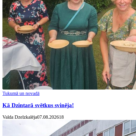
Tukumā un novadā
Kā Dzintarā svētkus svinēja!
Valda Dzelzkalēja
07.08.2026
1
8