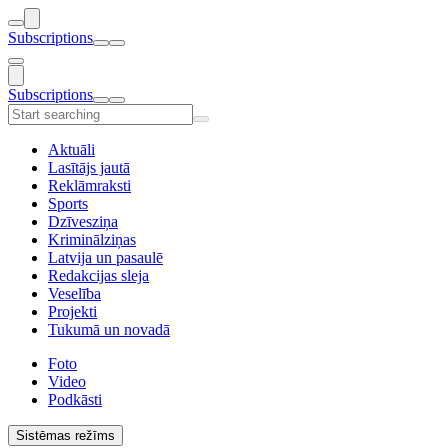
Subscriptions
Subscriptions
Aktuāli
Lasītājs jautā
Reklāmraksti
Sports
Dzīvesziņa
Kriminālziņas
Latvija un pasaulē
Redakcijas sleja
Veselība
Projekti
Tukumā un novadā
Foto
Video
Podkāsti
Sistēmas režīms