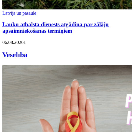
Latvija un pasaulē
Lauku atbalsta dienests atgādina par zālāju
apsaimniekošanas termiņiem
06.08.2026
1
Veselība