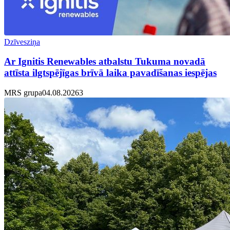
Dzīvesziņa
Ar Ignitis Renewables atbalstu Tukuma novadā
attīsta ilgtspējīgas brīvā laika pavadīšanas iespējas
MRS grupa
04.08.2026
3