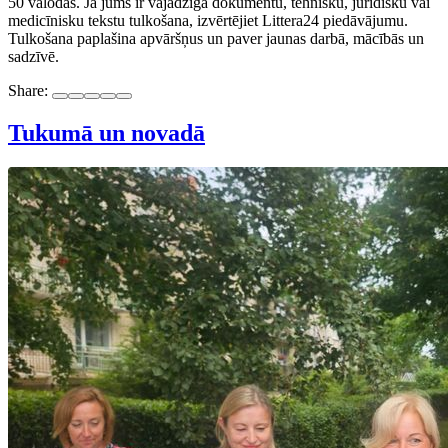
50 valodās. Ja jums ir vajadzīga dokumentu, tehnisku, juridisku vai
medicīnisku tekstu tulkošana, izvērtējiet Littera24 piedāvājumu.
Tulkošana paplašina apvāršņus un paver jaunas darbā, mācībās un
sadzīvē.
Share:
Tukumā un novadā