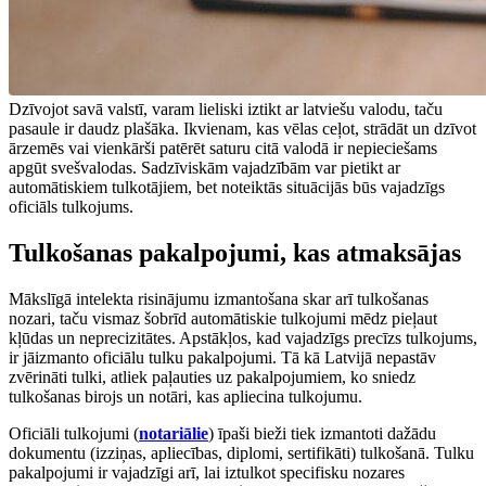
Dzīvojot savā valstī, varam lieliski iztikt ar latviešu valodu, taču
pasaule ir daudz plašāka. Ikvienam, kas vēlas ceļot, strādāt un dzīvot
ārzemēs vai vienkārši patērēt saturu citā valodā ir nepieciešams
apgūt svešvalodas. Sadzīviskām vajadzībām var pietikt ar
automātiskiem tulkotājiem, bet noteiktās situācijās būs vajadzīgs
oficiāls tulkojums.
Tulkošanas pakalpojumi, kas atmaksājas
Mākslīgā intelekta risinājumu izmantošana skar arī tulkošanas
nozari, taču vismaz šobrīd automātiskie tulkojumi mēdz pieļaut
kļūdas un neprecizitātes. Apstākļos, kad vajadzīgs precīzs tulkojums,
ir jāizmanto oficiālu tulku pakalpojumi. Tā kā Latvijā nepastāv
zvērināti tulki, atliek paļauties uz pakalpojumiem, ko sniedz
tulkošanas birojs un notāri, kas apliecina tulkojumu.
Oficiāli tulkojumi (
notariālie
) īpaši bieži tiek izmantoti dažādu
dokumentu (izziņas, apliecības, diplomi, sertifikāti) tulkošanā. Tulku
pakalpojumi ir vajadzīgi arī, lai iztulkot specifisku nozares