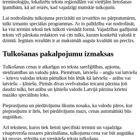
terminoloģiju, lokalizētu tekstu reģionālām vai vietējām lietošanas
īpatnībām, kā arī reizēs, kad vajadzīgi mutiskie tulkojumi.
Lai nodrošinātu tulkojuma precizitāti un izvairītos no pārpratumiem,
tulki izmanto speciālas programmas. Ar to palīdzību var nodrošināt,
ka visi termini tekstā tiek tulkoti vienādā formā. Vajadzības gadījumā
tekstu vēl pārskata redaktors vai cits tulks, kuram konkrētā valodā ir
dzimtā. Iegūtais rezultāts ir ar maksimāli augstu kvalitāti un precīzs.
Tulkošanas pakalpojumu izmaksas
Tulkošanas cenas ir atkarīgas no teksta sarežģītības, apjoma,
steidzamības un valodu pāra. Piemēram, latviešu – angļu vai latviešu
– krievu valodas tekstu pārtulkot būs lētāk kā latviešu – arābu vai
latviešu – ķīniešu. Pirmās divas svešvalodas teicami pārzina ļoti
daudzi tulki, bet arābu un ķīniešu valodu Latvijā pārzina krietni
mazāks speciālistu loks.
Pieprasījuma un piedāvājuma likums nosaka, ka valodu pāros, kur
pieprasījums ir liels, bet piedāvājums mazs, cenas automātiski būs
augstākas.
Arī tekstiem, kuros tiek lietoti specifiski termini un vajadzīga
visaptveroša nozares pārzināšana, tulkojumu cena var būt augstāka
kā prozas, referāta vai vienkārša teksta tulkošana.