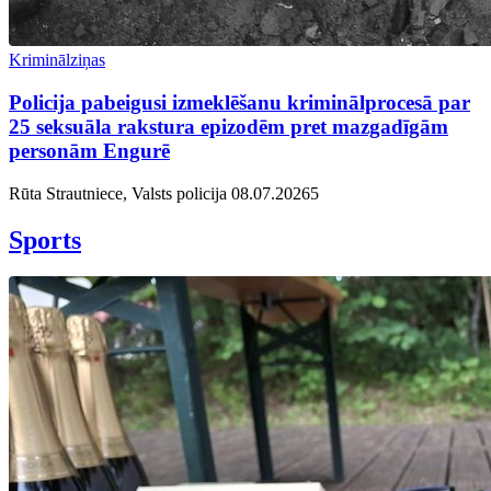
Kriminālziņas
Policija pabeigusi izmeklēšanu kriminālprocesā par
25 seksuāla rakstura epizodēm pret mazgadīgām
personām Engurē
Rūta Strautniece, Valsts policija
08.07.2026
5
Sports