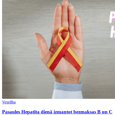
Veselība
Pasaules Hepatīta dienā izmantot bezmaksas B un C