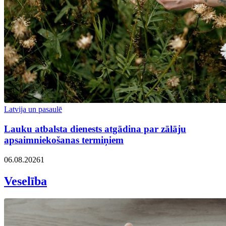
Latvija un pasaulē
Lauku atbalsta dienests atgādina par zālāju
apsaimniekošanas termiņiem
06.08.2026
1
Veselība