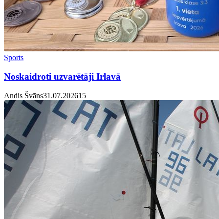
Sports
Noskaidroti uzvarētāji Irlavā
Andis Švāns
31.07.2026
1
5