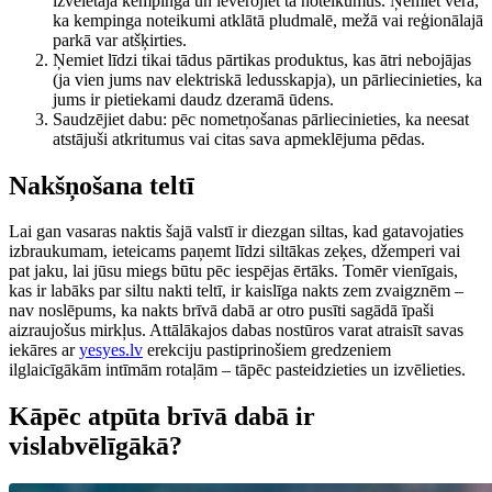
izvēlētajā kempingā un ievērojiet tā noteikumus. Ņemiet vērā,
ka kempinga noteikumi atklātā pludmalē, mežā vai reģionālajā
parkā var atšķirties.
Ņemiet līdzi tikai tādus pārtikas produktus, kas ātri nebojājas
(ja vien jums nav elektriskā ledusskapja), un pārliecinieties, ka
jums ir pietiekami daudz dzeramā ūdens.
Saudzējiet dabu: pēc nometņošanas pārliecinieties, ka neesat
atstājuši atkritumus vai citas sava apmeklējuma pēdas.
Nakšņošana teltī
Lai gan vasaras naktis šajā valstī ir diezgan siltas, kad gatavojaties
izbraukumam, ieteicams paņemt līdzi siltākas zeķes, džemperi vai
pat jaku, lai jūsu miegs būtu pēc iespējas ērtāks. Tomēr vienīgais,
kas ir labāks par siltu nakti teltī, ir kaislīga nakts zem zvaigznēm –
nav noslēpums, ka nakts brīvā dabā ar otro pusīti sagādā īpaši
aizraujošus mirkļus. Attālākajos dabas nostūros varat atraisīt savas
iekāres ar
yesyes.lv
erekciju pastiprinošiem gredzeniem
ilglaicīgākām intīmām rotaļām – tāpēc pasteidzieties un izvēlieties.
Kāpēc atpūta brīvā dabā ir
vislabvēlīgākā?