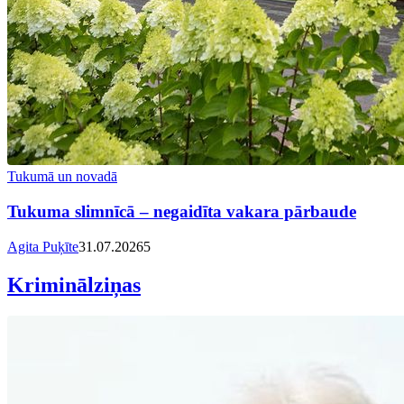
Tukumā un novadā
Tukuma slimnīcā – negaidīta vakara pārbaude
Agita Puķīte
31.07.2026
5
Kriminālziņas