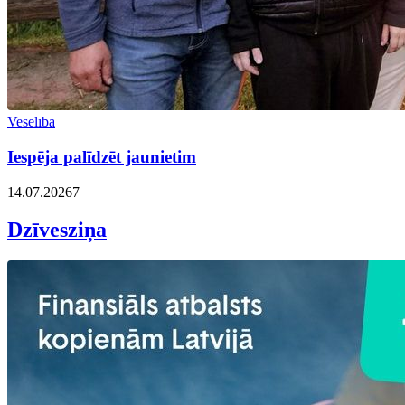
Veselība
Iespēja palīdzēt jaunietim
14.07.2026
7
Dzīvesziņa