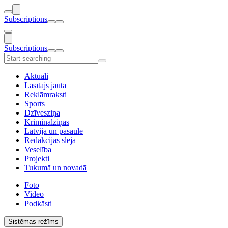
Subscriptions
Subscriptions
Aktuāli
Lasītājs jautā
Reklāmraksti
Sports
Dzīvesziņa
Kriminālziņas
Latvija un pasaulē
Redakcijas sleja
Veselība
Projekti
Tukumā un novadā
Foto
Video
Podkāsti
Sistēmas režīms