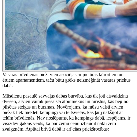
Vasaras brīvdienas bieži vien asociējas ar piejūras kūrortiem un
ērtiem apartamentiem, taču būtu grēks neizmēģināt vasaras priekus
dabā.
Mūsdienu pasaulē savvaļas dabas burvība, kas tik ļoti atsvaidzina
dvēseli, arvien vairāk piesaista atpūtniekus un tūristus, kas bēg no
pilsētas steigas un burzmas. Novērojams, ka mūsu valstī arvien
biežāk tiek meklēti kempingi vai teltsvietas, kas ļauj nakšņot ar
teltīm brīvdienās. Nav noslēpums, ka kempings dabā, iespējams, ir
visizdevīgākais veids, kā par zemu cenu izbaudīt nakti zem
zvaigznēm. Atpūtai brīvā dabā ir arī citas priekšrocības: