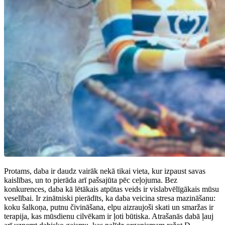
Protams, daba ir daudz vairāk nekā tikai vieta, kur izpaust savas
kaislības, un to pierāda arī pašsajūta pēc ceļojuma. Bez
konkurences, daba kā lētākais atpūtas veids ir vislabvēlīgākais mūsu
veselībai. Ir zinātniski pierādīts, ka daba veicina stresa mazināšanu:
koku šalkoņa, putnu čivināšana, elpu aizraujoši skati un smaržas ir
terapija, kas mūsdienu cilvēkam ir ļoti būtiska. Atrašanās dabā ļauj