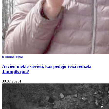
Kriminālziņas
Arvien meklē sievieti, kas pēdējo reizi redzēta
Jaunpils pusē
30.07.2026
1