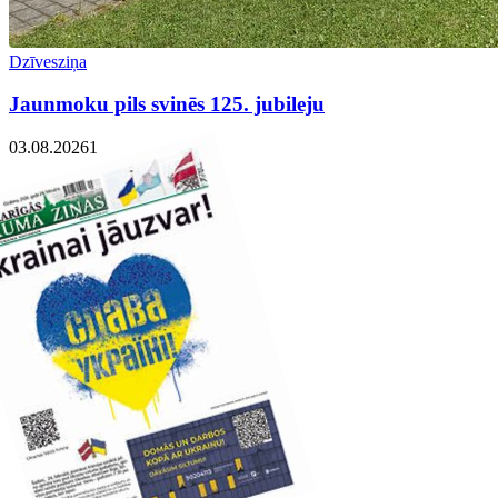
Dzīvesziņa
Jaunmoku pils svinēs 125. jubileju
03.08.2026
1