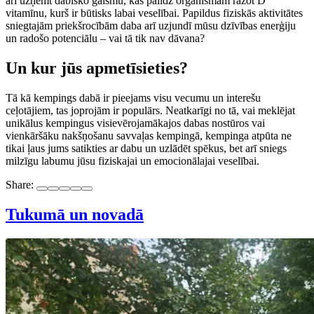
arī uzņemt dabisko gaismu, kas palīdz organismam ražot D
vitamīnu, kurš ir būtisks labai veselībai. Papildus fiziskās aktivitātes
sniegtajām priekšrocībām daba arī uzjundī mūsu dzīvības enerģiju
un radošo potenciālu – vai tā tik nav dāvana?
Un kur jūs apmetīsieties?
Tā kā kempings dabā ir pieejams visu vecumu un interešu
ceļotājiem, tas joprojām ir populārs. Neatkarīgi no tā, vai meklējat
unikālus kempingus visievērojamākajos dabas nostūros vai
vienkāršāku nakšņošanu savvaļas kempingā, kempinga atpūta ne
tikai ļaus jums satikties ar dabu un uzlādēt spēkus, bet arī sniegs
milzīgu labumu jūsu fiziskajai un emocionālajai veselībai.
Share:
Tukumā un novadā