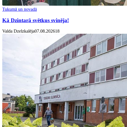
Tukumā un novadā
Kā Dzintarā svētkus svinēja!
Valda Dzelzkalēja
07.08.2026
1
8