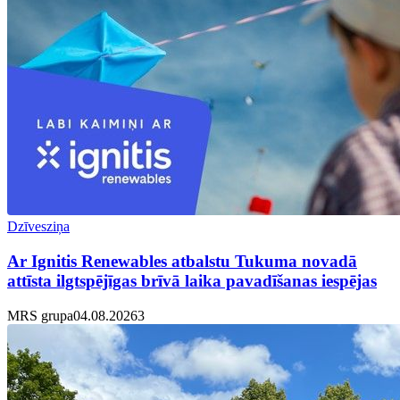
Dzīvesziņa
Ar Ignitis Renewables atbalstu Tukuma novadā
attīsta ilgtspējīgas brīvā laika pavadīšanas iespējas
MRS grupa
04.08.2026
3