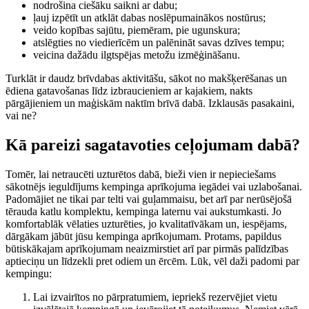
nodrošina ciešāku saikni ar dabu;
ļauj izpētīt un atklāt dabas noslēpumainākos nostūrus;
veido kopības sajūtu, piemēram, pie ugunskura;
atslēgties no viedierīcēm un palēnināt savas dzīves tempu;
veicina dažādu ilgtspējas metožu izmēģināšanu.
Turklāt ir daudz brīvdabas aktivitāšu, sākot no makšķerēšanas un
ēdiena gatavošanas līdz izbraucieniem ar kajakiem, nakts
pārgājieniem un maģiskām naktīm brīvā dabā. Izklausās pasakaini,
vai ne?
Kā pareizi sagatavoties ceļojumam dabā?
Tomēr, lai netraucēti uzturētos dabā, bieži vien ir nepieciešams
sākotnējs ieguldījums kempinga aprīkojuma iegādei vai uzlabošanai.
Padomājiet ne tikai par telti vai guļammaisu, bet arī par nerūsējošā
tērauda katlu komplektu, kempinga laternu vai aukstumkasti. Jo
komfortablāk vēlaties uzturēties, jo kvalitatīvākam un, iespējams,
dārgākam jābūt jūsu kempinga aprīkojumam. Protams, papildus
būtiskākajam aprīkojumam neaizmirstiet arī par pirmās palīdzības
aptieciņu un līdzekli pret odiem un ērcēm. Lūk, vēl daži padomi par
kempingu:
Lai izvairītos no pārpratumiem, iepriekš rezervējiet vietu