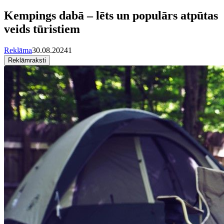
Kempings dabā – lēts un populārs atpūtas
veids tūristiem
Reklāma
30.08.2024
1
Reklāmraksti