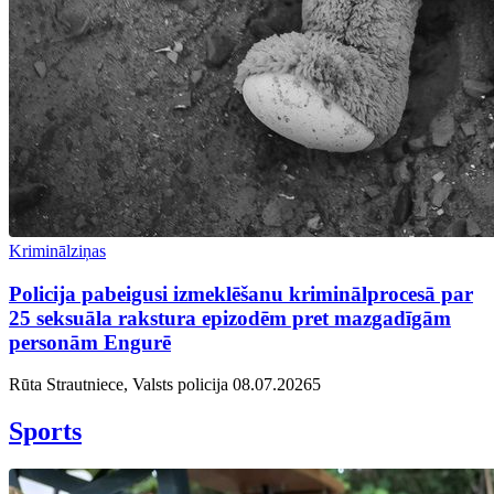
Kriminālziņas
Policija pabeigusi izmeklēšanu kriminālprocesā par
25 seksuāla rakstura epizodēm pret mazgadīgām
personām Engurē
Rūta Strautniece, Valsts policija
08.07.2026
5
Sports