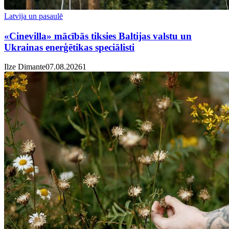
Latvija un pasaulē
«Cinevilla» mācībās tiksies Baltijas valstu un
Ukrainas enerģētikas speciālisti
Ilze Dimante
07.08.2026
1