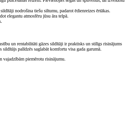
augu pulcēšanās reizēm. Pievienojiet segas un spilvenus, lai izveidotu
sildītāji nodrošina tiešu siltumu, padarot ēdienreizes ērtākas.
dot elegantu atmosfēru jūsu āra telpā.
s.
bu un rentabilitāti gāzes sildītāji ir praktisks un stilīgs risinājums
s sildītājs palīdzēs saglabāt komfortu visa gada garumā.
m vajadzībām piemērotu risinājumu.