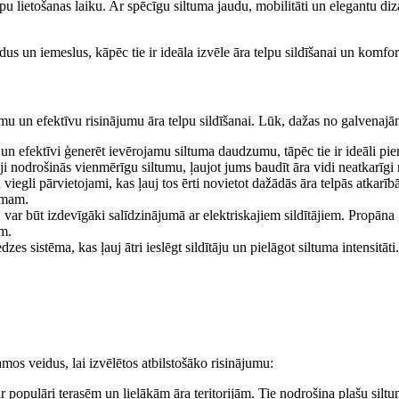
telpu lietošanas laiku. Ar spēcīgu siltuma jaudu, mobilitāti un elegantu di
us un iemeslus, kāpēc tie ir ideāla izvēle āra telpu sildīšanai un komfo
camu un efektīvu risinājumu āra telpu sildīšanai. Lūk, dažas no galvenaj
ri un efektīvi ģenerēt ievērojamu siltuma daudzumu, tāpēc tie ir ideāli pie
āji nodrošinās vienmērīgu siltumu, ļaujot jums baudīt āra vidi neatkarīgi
n viegli pārvietojami, kas ļauj tos ērti novietot dažādās āra telpās atkarīb
umam.
u, var būt izdevīgāki salīdzinājumā ar elektriskajiem sildītājiem. Propāna
m.
zes sistēma, kas ļauj ātri ieslēgt sildītāju un pielāgot siltuma intensitāti
jamos veidus, lai izvēlētos atbilstošāko risinājumu:
i ir populāri terasēm un lielākām āra teritorijām. Tie nodrošina plašu si