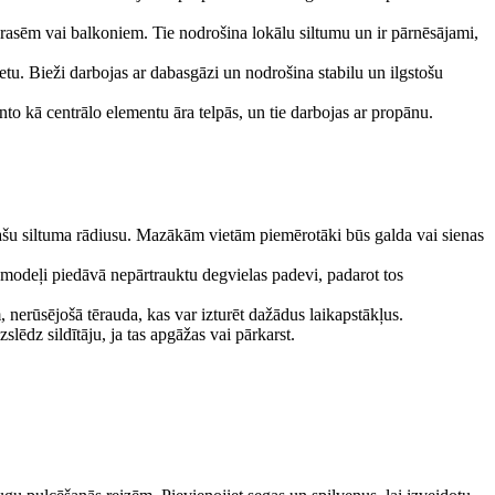
terasēm vai balkoniem. Tie nodrošina lokālu siltumu un ir pārnēsājami,
 vietu. Bieži darbojas ar dabasgāzi un nodrošina stabilu un ilgstošu
manto kā centrālo elementu āra telpās, un tie darbojas ar propānu.
lašu siltuma rādiusu. Mazākām vietām piemērotāki būs galda vai sienas
s modeļi piedāvā nepārtrauktu degvielas padevi, padarot tos
m, nerūsējošā tērauda, kas var izturēt dažādus laikapstākļus.
slēdz sildītāju, ja tas apgāžas vai pārkarst.