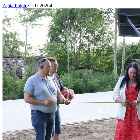
Agita Puķīte
31.07.2026
4