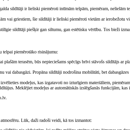
alda sildītāji ir lieliski piemēroti intīmām telpām, piemēram, nelielām 
ām vai griestiem, šie sildītāji ir lieliski piemēroti vietām ar ierobežotu
stilīgie sildītāji piešķir gan siltumu, gan estētisku vērtību. Tos bieži iz
ūsu telpai piemērotāko risinājumu:
i plašām terasēm, būs nepieciešams spēcīgs brīvi stāvošs sildītājs ar p
pānu vai dabasgāzi. Propāna sildītāji nodrošina mobilitāti, bet dabasgāze
rā, izvēlieties modeļus, kas izgatavoti no izturīgiem materiāliem, piemēra
sildītājus. Meklējiet modeļus ar automātiskās izslēgšanās funkcijām, kas iz
.lv.
s atmosfēru. Lūk, daži radoši veidi, kā tos izmantot: