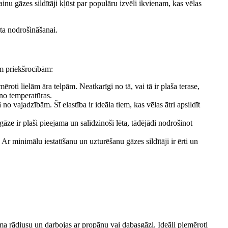
zainu gāzes sildītāji kļūst par populāru izvēli ikvienam, kas vēlas
rta nodrošināšanai.
ām priekšrocībām:
mēroti lielām āra telpām. Neatkarīgi no tā, vai tā ir plaša terase,
 no temperatūras.
ā no vajadzībām. Šī elastība ir ideāla tiem, kas vēlas ātri apsildīt
 gāze ir plaši pieejama un salīdzinoši lēta, tādējādi nodrošinot
. Ar minimālu iestatīšanu un uzturēšanu gāzes sildītāji ir ērti un
ltuma rādiusu un darbojas ar propānu vai dabasgāzi. Ideāli piemēroti