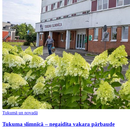
Tukumā un novadā
Tukuma slimnīcā – negaidīta vakara pārbaude