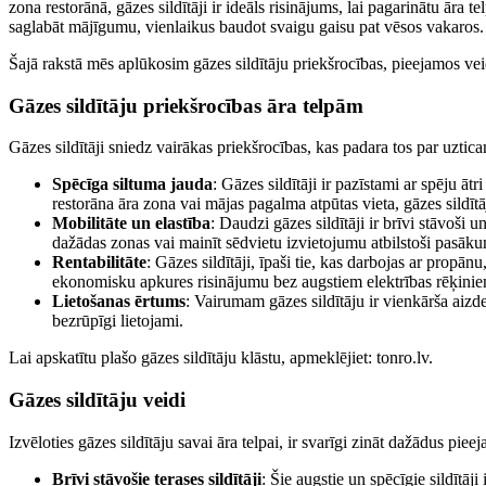
zona restorānā, gāzes sildītāji ir ideāls risinājums, lai pagarinātu āra 
saglabāt mājīgumu, vienlaikus baudot svaigu gaisu pat vēsos vakaros.
Šajā rakstā mēs aplūkosim gāzes sildītāju priekšrocības, pieejamos veid
Gāzes sildītāju priekšrocības āra telpām
Gāzes sildītāji sniedz vairākas priekšrocības, kas padara tos par uzti
Spēcīga siltuma jauda
: Gāzes sildītāji ir pazīstami ar spēju āt
restorāna āra zona vai mājas pagalma atpūtas vieta, gāzes sildīt
Mobilitāte un elastība
: Daudzi gāzes sildītāji ir brīvi stāvoši u
dažādas zonas vai mainīt sēdvietu izvietojumu atbilstoši pasāk
Rentabilitāte
: Gāzes sildītāji, īpaši tie, kas darbojas ar propān
ekonomisku apkures risinājumu bez augstiem elektrības rēķinie
Lietošanas ērtums
: Vairumam gāzes sildītāju ir vienkārša aizded
bezrūpīgi lietojami.
Lai apskatītu plašo gāzes sildītāju klāstu, apmeklējiet: tonro.lv.
Gāzes sildītāju veidi
Izvēloties gāzes sildītāju savai āra telpai, ir svarīgi zināt dažādus piee
Brīvi stāvošie terases sildītāji
: Šie augstie un spēcīgie sildītāj