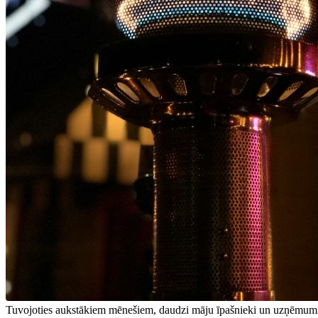
Tuvojoties aukstākiem mēnešiem, daudzi māju īpašnieki un uzņēmumi mek