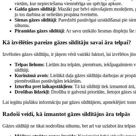
vietām, kur nepieciešama vienmērīga un spēcīga apkure.
Galda gāzes sildītāji
: Mazāki par brīvi stāvošajiem modeļiem, g
jo tos darbina ar nelielām propāna tvertnēm.
Sienas gāzes sildītāji
: Paredzēti pastāvīgai uzstādīšanai pie sien
siltumu.
Piramīdas gāzes sildītāji
: Ar savu unikālo liesmas displeju šie 
Kā izvēlēties pareizo gāzes sildītāju savai āra telpai?
Izvēloties gāzes sildītāju, ir jāņem vērā vairāki faktori, lai izvēlētos j
Telpas lielums
: Lielām āra telpām, piemēram, iekšpagalmiem va
sildītāji.
Kurināmā avots
: Lielākā daļa gāzes sildītāju darbojas ar pro
piemērotākus pastāvīgām iekārtām.
Izturība pret laikapstākļiem
: Tā kā sildītāji tiek izmantoti ā
Drošības līdzekļi
: Drošība ir galvenā prioritāte, lietojot gāzes 
Lai iegūtu plašāku informāciju par gāzes sildītājiem, apmeklējiet: tonro
Radoši veidi, kā izmantot gāzes sildītājus āra telpās
Gāzes sildītāji ne tikai nodrošina siltumu, bet arī var uzlabot āra telpa