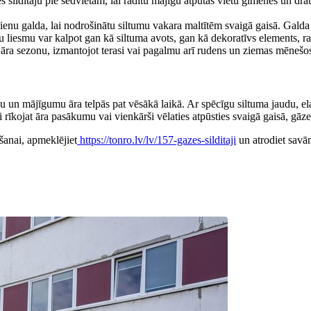
ses sildītāju pie sēdvietām, lai radītu mājīgu atpūtas vietu ģimenes un dr
dienu galda, lai nodrošinātu siltumu vakara maltītēm svaigā gaisā. Galda 
mu liesmu var kalpot gan kā siltuma avots, gan kā dekoratīvs elements, ra
āt āra sezonu, izmantojot terasi vai pagalmu arī rudens un ziemas mēnešo
mu un mājīgumu āra telpās pat vēsākā laikā. Ar spēcīgu siltuma jaudu, elastī
 rīkojat āra pasākumu vai vienkārši vēlaties atpūsties svaigā gaisā, gāze
ošanai, apmeklējiet
https://tonro.lv/lv/157-gazes-silditaji
un atrodiet savā