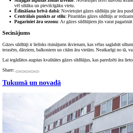
Mājīgas atpūtas zonas izveide
: Novietojiet brīvi stāvošu tera
vēl siltāku un pievilcīgāku vietu.
Ēdināšana brīvā dabā
: Novietojiet gāzes sildītāju pie āra pus
Centrālais punkts ar stilu
: Piramīdas gāzes sildītājs ar redza
Pagariniet āra sezonu
: Ar gāzes sildītājiem jūs varat pagarin
Secinājums
Gāzes sildītāji ir lielisks risinājums ikvienam, kas vēlas saglabāt siltu
terasēm, dārziem, balkoniem un citām āra vietām. Neatkarīgi no tā, vai
Lai iegādātos augstas kvalitātes gāzes sildītājus, kas paredzēti āra liet
Share:
Tukumā un novadā