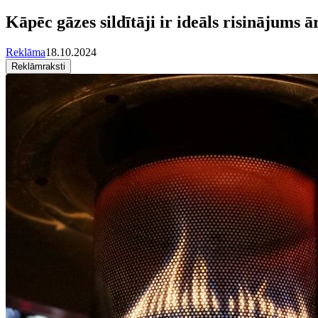
Kāpēc gāzes sildītāji ir ideāls risinājums
Reklāma
18.10.2024
Reklāmraksti