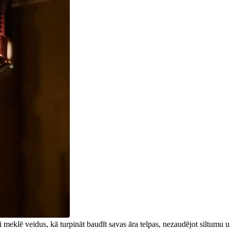
lē veidus, kā turpināt baudīt savas āra telpas, nezaudējot siltumu un k