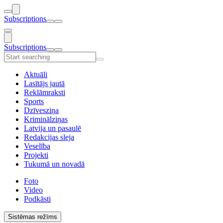
Subscriptions
Subscriptions
Aktuāli
Lasītājs jautā
Reklāmraksti
Sports
Dzīvesziņa
Kriminālziņas
Latvija un pasaulē
Redakcijas sleja
Veselība
Projekti
Tukumā un novadā
Foto
Video
Podkāsti
Sistēmas režīms