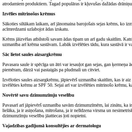
atrodamiem produktiem. Tagad populāras ir kļuvušas dažādas drāniņu ma
Izvēlies mitrinošus krēmus
Sākoties siltākam laikam, arī jānomaina barojošais sejas krēms, ko izma
acīmredzami uzlabojot ādas izskatu.
Krēms jāizvēlas atbilstoši savam ādas tipam un arī gadu skaitlim. Kat
uzmanība arī krēma sastāvam. Labāk izvēlēties tādu, kura sastāvā ir va
Sāc lietot saules aizsargkrēmu
Pavasara saule ir spēcīga un ātri var iesauļot gan sejas, gan ķermeņa ād
piemēram, dārzā vai pastaigās pa pludmali un citviet.
Izvēloties saules aizsargkrēmu, jāpievērš uzmanība skaitlim, kas ir aiz 
izvēlēties krēmu ar SPF 50. Sejai arī var izvēlēties mitrinošo krēmu, ka
Novērtē savu dzimumzīmju veselību
Pavasarī arī jāpievērš uzmanība savām dzimumzīmēm, lai zinātu, ka ir 
lielāka, ja ir asiņošana, mitrošana, ja ir nelīdzena virsma un nesimet
dzimumzīmju veselību jāattiecas ļoti nopietni.
Vajadzības gadījumā konsultējies ar dermatologu