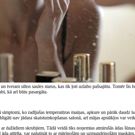
ā un tveram siltos saules starus, kas tik ļoti uzlabo pašsajūtu. Tomēr šis 
abi, kā arī būtu pasargāta.
mi simptomi, ko radījušas temperatūras maiņas, apkure un pārāk daudz la
igāti nav jādara skaistumkopšanas salonā, arī mājas apstākļos var veik
ikt ar dažādiem skrubjiem. Tādā veidā tiks noņemtas atmirušās ādas šūna
d āda attīrīta, var palutināt to ar mitrinošām un uzmundrinošām maskām.