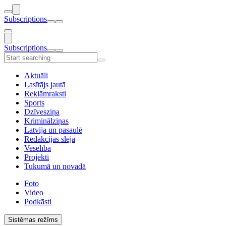
Subscriptions
Subscriptions
Aktuāli
Lasītājs jautā
Reklāmraksti
Sports
Dzīvesziņa
Kriminālziņas
Latvija un pasaulē
Redakcijas sleja
Veselība
Projekti
Tukumā un novadā
Foto
Video
Podkāsti
Sistēmas režīms