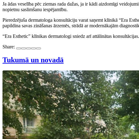
Ja ādas veselība pēc ziemas rada dažas, ja ir kādi aizdomīgi veidojumi
nopietnu saslimšanu iespējamību.
Pieredzējuša dermatologa konsultāciju varat saņemt klīnikā “Era Esthe
papildina savas zināšanas ārzemēs, strādā ar modernākajām diagnosti
“Era Esthetic” klīnikas dermatologi sniedz arī attālinātas konsultācijas
Share:
Tukumā un novadā