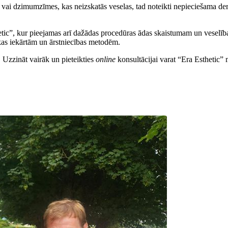
 vai dzimumzīmes, kas neizskatās veselas, tad noteikti nepieciešama derm
tic”, kur pieejamas arī dažādas procedūras ādas skaistumam un veselībai.
kas iekārtām un ārstniecības metodēm.
. Uzzināt vairāk un pieteikties
online
konsultācijai varat “Era Esthetic”