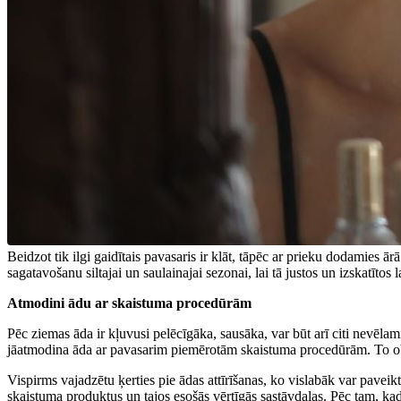
Beidzot tik ilgi gaidītais pavasaris ir klāt, tāpēc ar prieku dodamies ār
sagatavošanu siltajai un saulainajai sezonai, lai tā justos un izskatītos l
Atmodini ādu ar skaistuma procedūrām
Pēc ziemas āda ir kļuvusi pelēcīgāka, sausāka, var būt arī citi nevēla
jāatmodina āda ar pavasarim piemērotām skaistuma procedūrām. To obl
Vispirms vajadzētu ķerties pie ādas attīrīšanas, ko vislabāk var pave
skaistuma produktus un tajos esošās vērtīgās sastāvdaļas. Pēc tam, ka