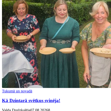
Tukumā un novadā
Kā Dzintarā svētkus svinēja!
Valda Dzelzkalēja
07.08.2026
8