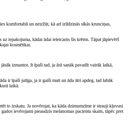
es komfortabli un neizžūt, kā arī izlīdzinās sīkās krunciņas,
s uz iepakojuma, kādai ādai ieteicams šis krēms. Tāpat jāpievērš
kajai kosmētikai.
āsāk izmantot. It īpaši tad, ja ārā sanāk pavadīt vairāk laikā,
 ir īpaši jutīga, ja ir gaiši mati un āda ātri apdeg, tad labāk
kurā laikā.
ēt to izskatu. Ja novērojat, ka kāda dzimumzīme ir strauji kļuvusi
os gados ievērojami pieaudzis melanomas pacientu skaits, tāpēc pret