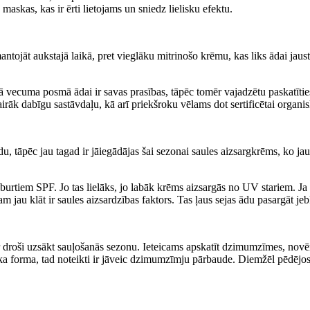
skas, kas ir ērti lietojams un sniedz lielisku efektu.
ntojāt aukstajā laikā, pret vieglāku mitrinošo krēmu, kas liks ādai jausti
rā vecuma posmā ādai ir savas prasības, tāpēc tomēr vajadzētu paskatītie
irāk dabīgu sastāvdaļu, kā arī priekšroku vēlams dot sertificētai organis
u, tāpēc jau tagad ir jāiegādājas šai sezonai saules aizsargkrēms, ko jau j
burtiem SPF. Jo tas lielāks, jo labāk krēms aizsargās no UV stariem. Ja āda
m jau klāt ir saules aizsardzības faktors. Tas ļaus sejas ādu pasargāt jeb
droši uzsākt sauļošanās sezonu. Ieteicams apskatīt dzimumzīmes, novērt
riska forma, tad noteikti ir jāveic dzimumzīmju pārbaude. Diemžēl pēdēj