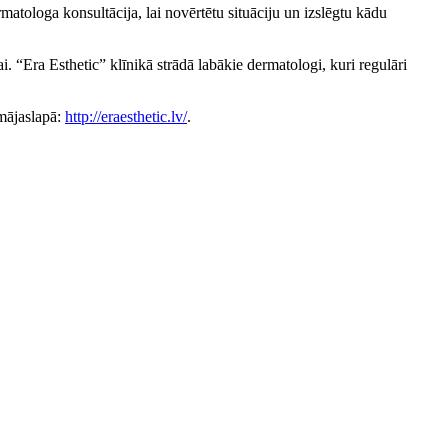
atologa konsultācija, lai novērtētu situāciju un izslēgtu kādu
 “Era Esthetic” klīnikā strādā labākie dermatologi, kuri regulāri
 mājaslapā:
http://eraesthetic.lv/
.