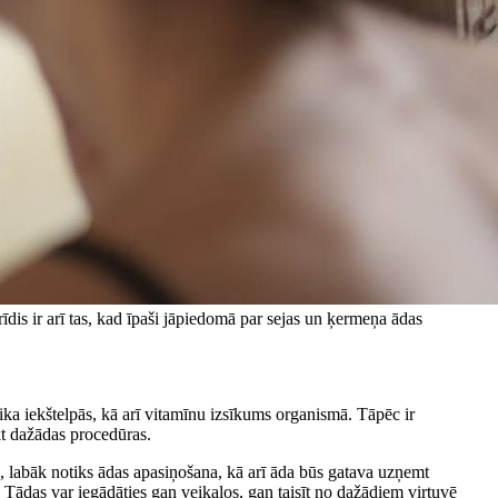
brīdis ir arī tas, kad īpaši jāpiedomā par sejas un ķermeņa ādas
ika iekštelpās, kā arī vitamīnu izsīkums organismā. Tāpēc ir
t dažādas procedūras.
s, labāk notiks ādas apasiņošana, kā arī āda būs gatava uzņemt
 Tādas var iegādāties gan veikalos, gan taisīt no dažādiem virtuvē