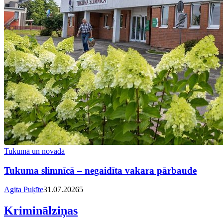
Tukumā un novadā
Tukuma slimnīcā – negaidīta vakara pārbaude
Agita Puķīte
31.07.2026
5
Kriminālziņas