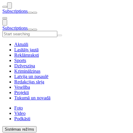
Subscriptions
Subscriptions
Aktuāli
Lasītājs jautā
Reklāmraksti
Sports
Dzīvesziņa
Kriminālziņas
Latvija un pasaulē
Redakcijas sleja
Veselība
Projekti
Tukumā un novadā
Foto
Video
Podkāsti
Sistēmas režīms