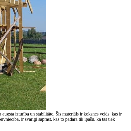
gsta izturība un stabilitāte. Šis materiāls ir koksnes veids, kas ir
vniecībā, ir svarīgi saprast, kas to padara tik īpašu, kā tas tiek