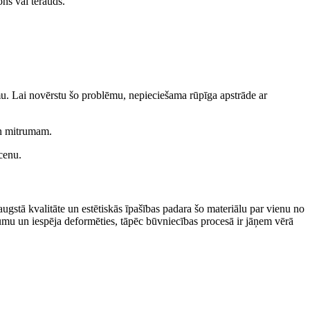
ons vai tērauds.
mu. Lai novērstu šo problēmu, nepieciešama rūpīga apstrāde ar
un mitrumam.
cenu.
augstā kvalitāte un estētiskās īpašības padara šo materiālu par vienu no
umu un iespēja deformēties, tāpēc būvniecības procesā ir jāņem vērā