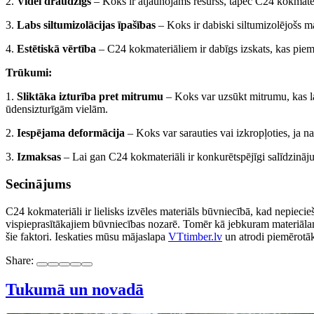
2.
Videi draudzīgs
– Koks ir atjaunojams resurss, tāpēc C24 kokmateriā
3.
Labs siltumizolācijas īpašības
– Koks ir dabiski siltumizolējošs mat
4.
Estētiskā vērtība
– C24 kokmateriāliem ir dabīgs izskats, kas piem
Trūkumi:
1.
Sliktāka izturība pret mitrumu
– Koks var uzsūkt mitrumu, kas la
ūdensizturīgām vielām.
2.
Iespējama deformācija
– Koks var sarauties vai izkropļoties, ja 
3.
Izmaksas
– Lai gan C24 kokmateriāli ir konkurētspējīgi salīdzināju
Secinājums
C24 kokmateriāli ir lielisks izvēles materiāls būvniecībā, kad nepiecie
vispieprasītākajiem būvniecības nozarē. Tomēr kā jebkuram materiālam
šie faktori. Ieskaties mūsu mājaslapa
VTtimber.lv
un atrodi piemērotā
Share:
Tukumā un novadā