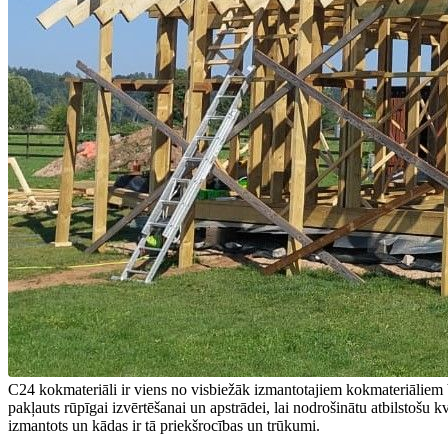
C24 kokmateriāli ir viens no visbiežāk izmantotajiem kokmateriāliem būv
pakļauts rūpīgai izvērtēšanai un apstrādei, lai nodrošinātu atbilstošu kv
izmantots un kādas ir tā priekšrocības un trūkumi.