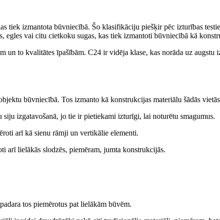
s tiek izmantota būvniecībā. Šo klasifikāciju piešķir pēc izturības testi
s, egles vai citu cietkoku sugas, kas tiek izmantoti būvniecībā kā kons
m un to kvalitātes īpašībām. C24 ir vidēja klase, kas norāda uz augstu izt
bjektu būvniecībā. Tos izmanto kā konstrukcijas materiālu šādās vietās
siju izgatavošanā, jo tie ir pietiekami izturīgi, lai noturētu smagumus.
roti arī kā sienu rāmji un vertikālie elementi.
i arī lielākās slodzēs, piemēram, jumta konstrukcijās.
 padara tos piemērotus pat lielākām būvēm.