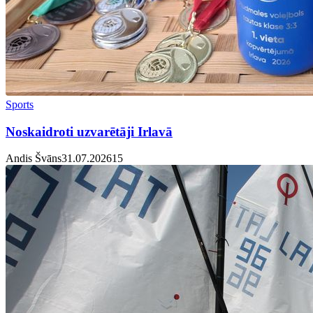
Sports
Noskaidroti uzvarētāji Irlavā
Andis Švāns
31.07.2026
1
5