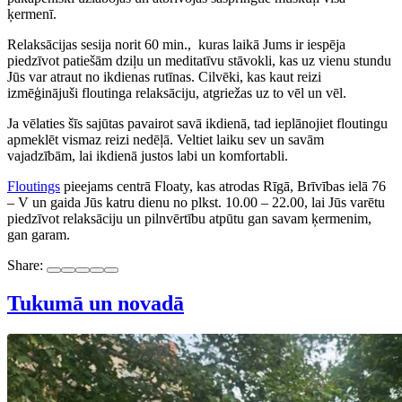
ķermenī.
Relaksācijas sesija norit 60 min., kuras laikā Jums ir iespēja
piedzīvot patiešām dziļu un meditatīvu stāvokli, kas uz vienu stundu
Jūs var atraut no ikdienas rutīnas. Cilvēki, kas kaut reizi
izmēģinājuši floutinga relaksāciju, atgriežas uz to vēl un vēl.
Ja vēlaties šīs sajūtas pavairot savā ikdienā, tad ieplānojiet floutingu
apmeklēt vismaz reizi nedēļā. Veltiet laiku sev un savām
vajadzībām, lai ikdienā justos labi un komfortabli.
Floutings
pieejams centrā Floaty, kas atrodas Rīgā, Brīvības ielā 76
– V un gaida Jūs katru dienu no plkst. 10.00 – 22.00, lai Jūs varētu
piedzīvot relaksāciju un pilnvērtību atpūtu gan savam ķermenim,
gan garam.
Share:
Tukumā un novadā