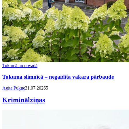
Tukumā un novadā
Tukuma slimnīcā – negaidīta vakara pārbaude
Agita Puķīte
31.07.2026
5
Kriminālziņas