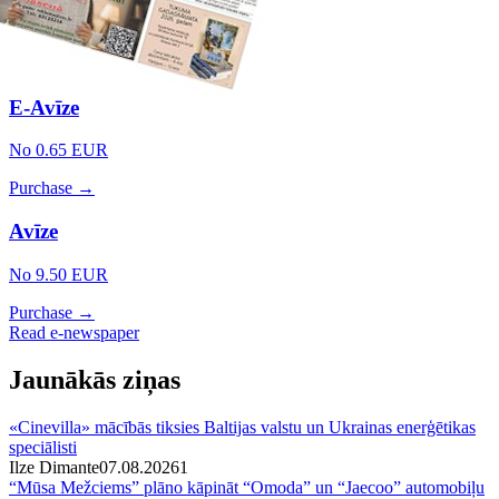
E-Avīze
No 0.65 EUR
Purchase →
Avīze
No 9.50 EUR
Purchase →
Read e-newspaper
Jaunākās ziņas
«Cinevilla» mācībās tiksies Baltijas valstu un Ukrainas enerģētikas
speciālisti
Ilze Dimante
07.08.2026
1
“Mūsa Mežciems” plāno kāpināt “Omoda” un “Jaecoo” automobiļu