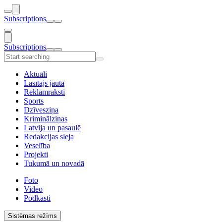
Subscriptions
Subscriptions
Aktuāli
Lasītājs jautā
Reklāmraksti
Sports
Dzīvesziņa
Kriminālziņas
Latvija un pasaulē
Redakcijas sleja
Veselība
Projekti
Tukumā un novadā
Foto
Video
Podkāsti
Sistēmas režīms