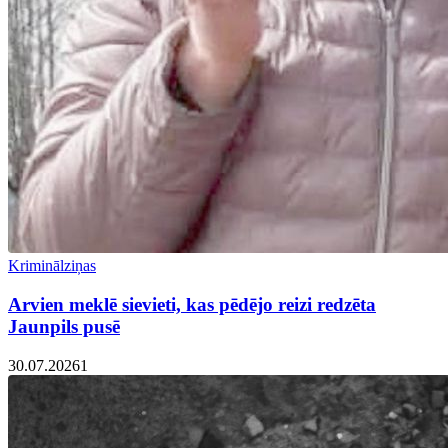
Kriminālziņas
Arvien meklē sievieti, kas pēdējo reizi redzēta
Jaunpils pusē
30.07.2026
1