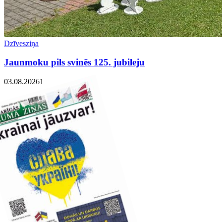
Dzīvesziņa
Jaunmoku pils svinēs 125. jubileju
03.08.2026
1