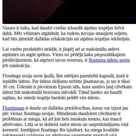
Vasara ir laiks, kad daudzi cenšas izbaudīt atpūtas iespējas brīvā
dabā. Mēs vēlamies atgādināt, ka rudens tuvojas straujiem soļiem,
kad būs jāmeklē dažādas relaksācijas un atpūtas iespējas iekštelpās.
Lai varētu produktīvi strādāt, ir jāspēj arī ar maksimālu atdevi
atpūsties un atgūt spēkus. Viens no pēdējā laika pieprasītākajiem
piedāvājumiem, kā atgriezt savus resursus, ir
floutinga ūdens sesija
jeb ralaksācija.
Floutinga sesija noris īpašā, šim mērķim paredzētā kapsulā, kurā ir
iepildīts ūdens. Par ūdens dziļumu nebūtu jāsatraucas, jo tas ir tikai
30 cm. Ūdenim ir pievienots Epsom sāls, kura sastāvs ļauj cilvēkam
ūdenī būt maksimālā bezsvara stāvoklī. Tātad ļauties un baudīt
sajūtas, ko sniedz iespēja burtiski peldēt virs ūdens.
Floutingam
ir daudz un dažādas priekšrocības, kuras var izjust jau
pēc vienas floutinga sesijas. Mūsdienās daudziem cilvēkiem ir
problēmas ar miegu, kā arī ļoti liels muskuļu tonuss, kas traucē
atbrīvoties. Līdz ar to ikdienā radot stresu un saspridzinājumu visā
ķermenī. Izmēģinot floutingu Jūs izjutīsiet, ka miega kvalitāte
pakāpeniski uzlabojas un atbrīvojas saspringtie muskuļi visā