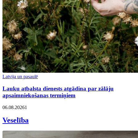
Latvija un pasaulē
Lauku atbalsta dienests atgādina par zālāju
apsaimniekošanas termiņiem
06.08.2026
1
Veselība