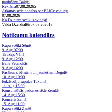
pārdošanu Baltijā
Reklāma
07.08.2026
5
Ārkārtas sēdē nobalso par BLICe vadītāju
07.08.2026
Kā Dzintarā svētkus svinēja!
Valda Dzelzkalēja
07.08.2026
1
8
Notikumu kalendārs
Kapu svētki Sēmē
9. Aug 07:00
Tirdziņš Vānē
9. Aug 12:00
Balle Vecmokās
9. Aug 14:00
Pasākums bērniem un jauniešiem Degolē
10. Aug 10:00
Iedzīvotāju sapulce Tukumā
11. Aug 15:00
Konsultatīvās padomes sēde Zemītē
14. Aug 15:30
Koncerts Zantē
15. Aug 11:00
Kapu svētki Zantē