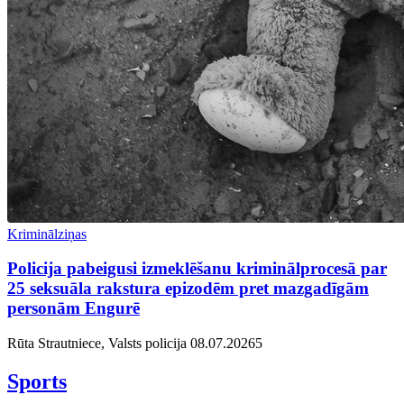
Kriminālziņas
Policija pabeigusi izmeklēšanu kriminālprocesā par
25 seksuāla rakstura epizodēm pret mazgadīgām
personām Engurē
Rūta Strautniece, Valsts policija
08.07.2026
5
Sports