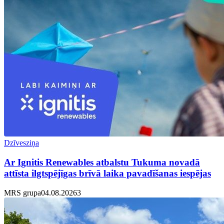
Dzīvesziņa
Ar Ignitis Renewables atbalstu Tukuma novadā
attīsta ilgtspējīgas brīvā laika pavadīšanas iespējas
MRS grupa
04.08.2026
3