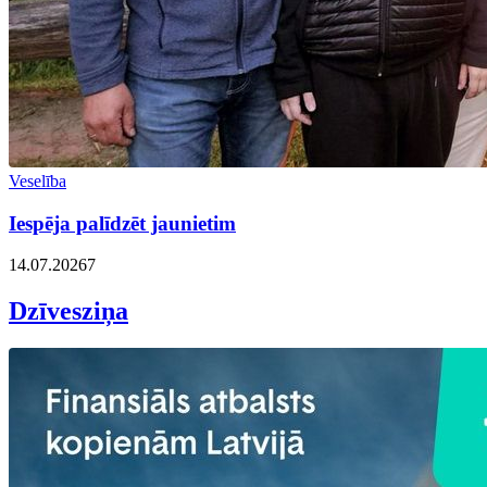
Veselība
Iespēja palīdzēt jaunietim
14.07.2026
7
Dzīvesziņa