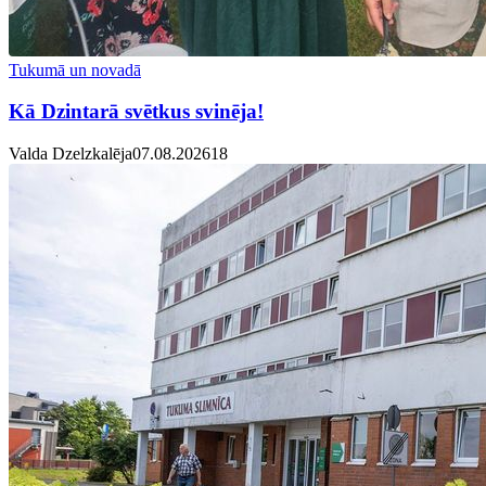
Tukumā un novadā
Kā Dzintarā svētkus svinēja!
Valda Dzelzkalēja
07.08.2026
1
8