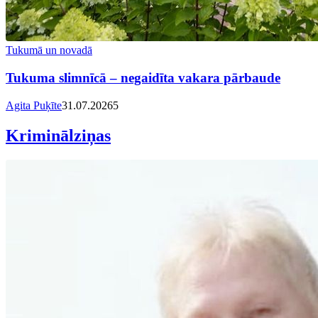
Tukumā un novadā
Tukuma slimnīcā – negaidīta vakara pārbaude
Agita Puķīte
31.07.2026
5
Kriminālziņas