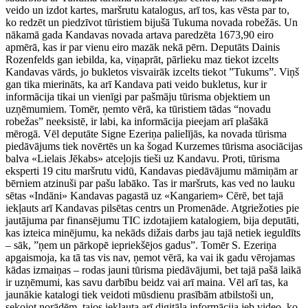
veido un izdot kartes, maršrutu katalogus, arī tos, kas vēsta par to,
ko redzēt un piedzīvot tūristiem bijušā Tukuma novada robežās. Un
nākamā gada Kandavas novada artava paredzēta 1673,90 eiro
apmērā, kas ir par vienu eiro mazāk nekā pērn. Deputāts Dainis
Rozenfelds gan iebilda, ka, viņaprāt, pārlieku maz tiekot izcelts
Kandavas vārds, jo bukletos visvairāk izcelts tiekot ”Tukums”. Viņš
gan tika mierināts, ka arī Kandava pati veido bukletus, kur ir
informācija tikai un vienīgi par pašmāju tūrisma objektiem un
uzņēmumiem. Tomēr, ņemto vērā, ka tūristiem tādas “novadu
robežas” neeksistē, ir labi, ka informācija pieejam arī plašākā
mērogā. Vēl deputāte Signe Ezeriņa palielījās, ka novada tūrisma
piedāvājums tiek novērtēs un ka šogad Kurzemes tūrisma asociācijas
balva «Lielais Jēkabs» atceļojis tieši uz Kandavu. Proti, tūrisma
eksperti 19 citu maršrutu vidū, Kandavas piedāvājumu māmiņām ar
bērniem atzinuši par pašu labāko. Tas ir maršruts, kas ved no lauku
sētas «Indāni» Kandavas pagastā uz «Kangariem» Cērē, bet tajā
iekļauts arī Kandavas pilsētas centrs un Promenāde. Atgriežoties pie
jautājuma par finansējumu TIC izdotajiem katalogiem, bija deputāti,
kas izteica minējumu, ka nekāds dižais darbs jau tajā netiek ieguldīts
– sāk, ”ņem un pārkopē iepriekšējos gadus”. Tomēr S. Ezeriņa
apgaismoja, ka tā tas vis nav, ņemot vērā, ka vai ik gadu vērojamas
kādas izmaiņas – rodas jauni tūrisma piedāvājumi, bet tajā pašā laikā
ir uzņēmumi, kas savu darbību beidz vai arī maina. Vēl arī tas, ka
jaunākie katalogi tiek veidoti mūsdienu prasībām atbilstoši un,
sekojot norādēm, tajos iekļauta arī digitāla informācija jeb video, ko