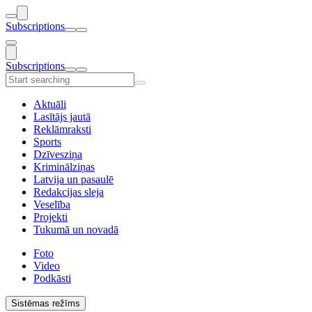
Subscriptions
Subscriptions
Aktuāli
Lasītājs jautā
Reklāmraksti
Sports
Dzīvesziņa
Kriminālziņas
Latvija un pasaulē
Redakcijas sleja
Veselība
Projekti
Tukumā un novadā
Foto
Video
Podkāsti
Sistēmas režīms