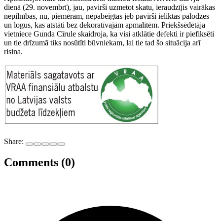
dienā (29. novembrī), jau, pavirši uzmetot skatu, ieraudzījis vairākas
nepilnības, nu, piemēram, nepabeigtas jeb pavirši ieliktas palodzes
un logus, kas atstāti bez dekoratīvajām apmalītēm. Priekšsēdētāja
vietniece Gunda Cīrule skaidroja, ka visi atklātie defekti ir piefiksēti
un tie drīzumā tiks nosūtīti būvniekam, lai tie tad šo situācija arī
risina.
Share:
Comments (0)