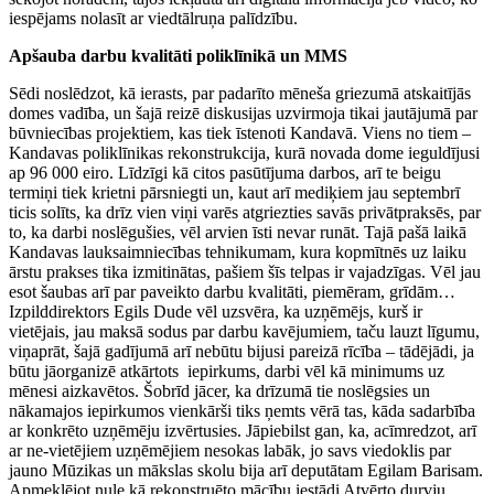
iespējams nolasīt ar viedtālruņa palīdzību.
Apšauba darbu kvalitāti poliklīnikā un MMS
Sēdi noslēdzot, kā ierasts, par padarīto mēneša griezumā atskaitījās
domes vadība, un šajā reizē diskusijas uzvirmoja tikai jautājumā par
būvniecības projektiem, kas tiek īstenoti Kandavā. Viens no tiem –
Kandavas poliklīnikas rekonstrukcija, kurā novada dome ieguldījusi
ap 96 000 eiro. Līdzīgi kā citos pasūtījuma darbos, arī te beigu
termiņi tiek krietni pārsniegti un, kaut arī mediķiem jau septembrī
ticis solīts, ka drīz vien viņi varēs atgriezties savās privātpraksēs, par
to, ka darbi noslēgušies, vēl arvien īsti nevar runāt. Tajā pašā laikā
Kandavas lauksaimniecības tehnikumam, kura kopmītnēs uz laiku
ārstu prakses tika izmitinātas, pašiem šīs telpas ir vajadzīgas. Vēl jau
esot šaubas arī par paveikto darbu kvalitāti, piemēram, grīdām…
Izpilddirektors Egils Dude vēl uzsvēra, ka uzņēmējs, kurš ir
vietējais, jau maksā sodus par darbu kavējumiem, taču lauzt līgumu,
viņaprāt, šajā gadījumā arī nebūtu bijusi pareizā rīcība – tādējādi, ja
būtu jāorganizē atkārtots iepirkums, darbi vēl kā minimums uz
mēnesi aizkavētos. Šobrīd jācer, ka drīzumā tie noslēgsies un
nākamajos iepirkumos vienkārši tiks ņemts vērā tas, kāda sadarbība
ar konkrēto uzņēmēju izvērtusies. Jāpiebilst gan, ka, acīmredzot, arī
ar ne-vietējiem uzņēmējiem nesokas labāk, jo savs viedoklis par
jauno Mūzikas un mākslas skolu bija arī deputātam Egilam Barisam.
Apmeklējot nule kā rekonstruēto mācību iestādi Atvērto durvju