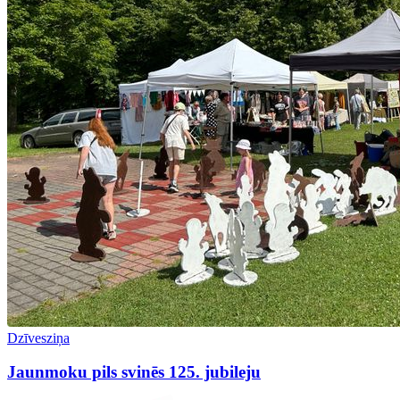
Dzīvesziņa
Jaunmoku pils svinēs 125. jubileju