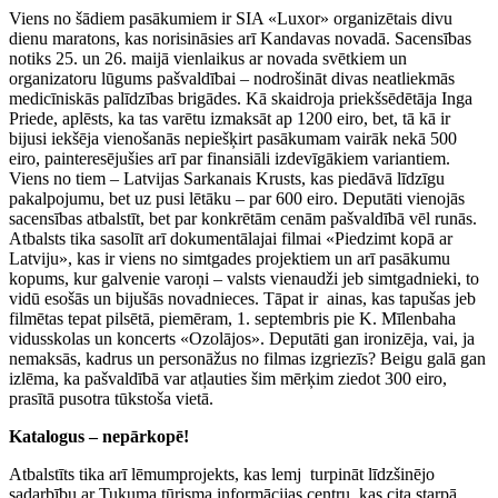
Viens no šādiem pasākumiem ir SIA «Luxor» organizētais divu
dienu maratons, kas norisināsies arī Kandavas novadā. Sacensības
notiks 25. un 26. maijā vienlaikus ar novada svētkiem un
organizatoru lūgums pašvaldībai – nodrošināt divas neatliekmās
medicīniskās palīdzības brigādes. Kā skaidroja priekšsēdētāja Inga
Priede, aplēsts, ka tas varētu izmaksāt ap 1200 eiro, bet, tā kā ir
bijusi iekšēja vienošanās nepiešķirt pasākumam vairāk nekā 500
eiro, painteresējušies arī par finansiāli izdevīgākiem variantiem.
Viens no tiem – Latvijas Sarkanais Krusts, kas piedāvā līdzīgu
pakalpojumu, bet uz pusi lētāku – par 600 eiro. Deputāti vienojās
sacensības atbalstīt, bet par konkrētām cenām pašvaldībā vēl runās.
Atbalsts tika sasolīt arī dokumentālajai filmai «Piedzimt kopā ar
Latviju», kas ir viens no simtgades projektiem un arī pasākumu
kopums, kur galvenie varoņi – valsts vienaudži jeb simtgadnieki, to
vidū esošās un bijušās novadnieces. Tāpat ir ainas, kas tapušas jeb
filmētas tepat pilsētā, piemēram, 1. septembris pie K. Mīlenbaha
vidusskolas un koncerts «Ozolājos». Deputāti gan ironizēja, vai, ja
nemaksās, kadrus un personāžus no filmas izgriezīs? Beigu galā gan
izlēma, ka pašvaldībā var atļauties šim mērķim ziedot 300 eiro,
prasītā pusotra tūkstoša vietā.
Katalogus – nepārkopē!
Atbalstīts tika arī lēmumprojekts, kas lemj turpināt līdzšinējo
sadarbību ar Tukuma tūrisma informācijas centru, kas cita starpā