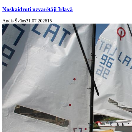
Noskaidroti uzvarētāji Irlavā
Andis Švāns
31.07.2026
1
5