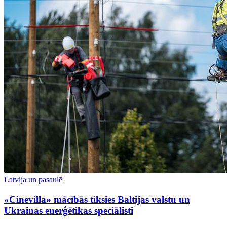
Latvija un pasaulē
«Cinevilla» mācībās tiksies Baltijas valstu un
Ukrainas enerģētikas speciālisti