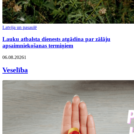
Latvija un pasaulē
Lauku atbalsta dienests atgādina par zālāju
apsaimniekošanas termiņiem
06.08.2026
1
Veselība