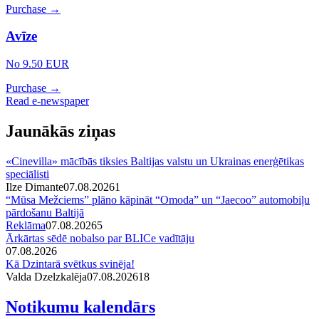
Purchase →
Avīze
No 9.50 EUR
Purchase →
Read e-newspaper
Jaunākās ziņas
«Cinevilla» mācībās tiksies Baltijas valstu un Ukrainas enerģētikas
speciālisti
Ilze Dimante
07.08.2026
1
“Mūsa Mežciems” plāno kāpināt “Omoda” un “Jaecoo” automobiļu
pārdošanu Baltijā
Reklāma
07.08.2026
5
Ārkārtas sēdē nobalso par BLICe vadītāju
07.08.2026
Kā Dzintarā svētkus svinēja!
Valda Dzelzkalēja
07.08.2026
1
8
Notikumu kalendārs