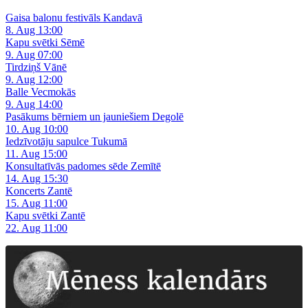
Gaisa balonu festivāls Kandavā
8. Aug 13:00
Kapu svētki Sēmē
9. Aug 07:00
Tirdziņš Vānē
9. Aug 12:00
Balle Vecmokās
9. Aug 14:00
Pasākums bērniem un jauniešiem Degolē
10. Aug 10:00
Iedzīvotāju sapulce Tukumā
11. Aug 15:00
Konsultatīvās padomes sēde Zemītē
14. Aug 15:30
Koncerts Zantē
15. Aug 11:00
Kapu svētki Zantē
22. Aug 11:00