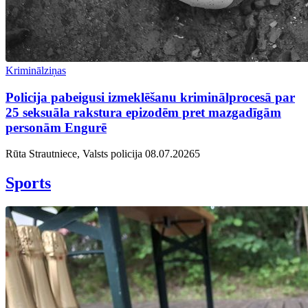
Kriminālziņas
Policija pabeigusi izmeklēšanu kriminālprocesā par
25 seksuāla rakstura epizodēm pret mazgadīgām
personām Engurē
Rūta Strautniece, Valsts policija
08.07.2026
5
Sports