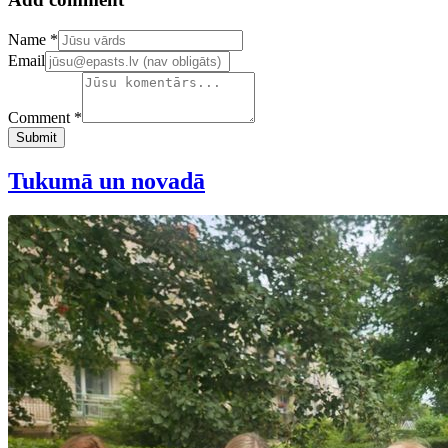
Confirm your email address
Name *
Email
Comment *
Submit
Tukumā un novadā