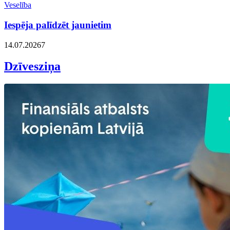
Veselība
Iespēja palīdzēt jaunietim
14.07.2026
7
Dzīvesziņa