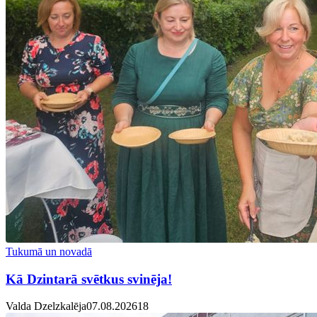
Tukumā un novadā
Kā Dzintarā svētkus svinēja!
Valda Dzelzkalēja
07.08.2026
1
8