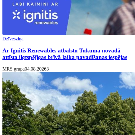
Dzīvesziņa
Ar Ignitis Renewables atbalstu Tukuma novadā
attīsta ilgtspējīgas brīvā laika pavadīšanas iespējas
MRS grupa
04.08.2026
3