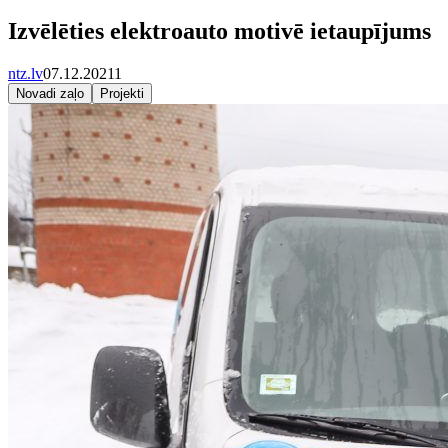
Izvēlēties elektroauto motivē ietaupījums
ntz.lv
07.12.2021
1
Novadi zaļo
Projekti