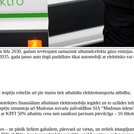
ir līdz 2030. gadam ievērojami samazināt siltumnīcefekta gāzu emisijas.
5. gada jauno auto tirgū parādīsies tikai automobiļi ar elektrisko vai ci
iespēju robežās arī pie mums tiek atbalstīta elektrotransporta attīstība.
ieteikties finansiālam atbalstam elektromobiļu iegādei un to uzlādes inf
espēju izmantoja arī Madonas novada pašvaldības SIA “Madonas ūdens”. 
ar KPFI 50% atbalstu cena tam sanākusi pavisam pievilcīga – 16 tūkstoši
šies – ne pārāk lieliem gabaliem, pārsvarā uz vietas, un neliels ietaupī