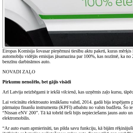
Eiropas Komisija šovasar pieņēmusi tiesību aktu paketi, kuras mērķis 
automobiļu vidējās emisijas jāsamazina par 100%, kas nozīmē, ka no 203
benzīnu darbināmos auto.
NOVADI ZAĻO
Pirkumu nenožēlo, bet gājis visādi
Arī Latvija neizbēgami ir iekšā
vilcienā
, kas uzņēmis zaļo kursu, tāpēc 
Lai veicinātu elektroauto ienākšanu valstī, 2014. gadā bija iespējams p
pārmaiņu finanšu instrumenta (KPFI) atbalstu no valsts budžeta. Šo i
“Nissan eNV 200”. Tā kā tobrīd tieši bijis nepieciešams jauns auto un 
elektromobilis.
“Ar auto esam apmierināti, tas pilda savu funkciju, kā bijām rēķināju