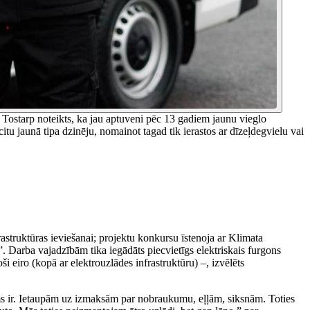
 Tostarp noteikts, ka jau aptuveni pēc 13 gadiem jaunu vieglo
tu jaunā tipa dzinēju, nomainot tagad tik ierastos ar dīzeļdegvielu vai
rastruktūras ieviešanai; projektu konkursu īstenoja ar Klimata
Darba vajadzībām tika iegādāts piecvietīgs elektriskais furgons
 eiro (kopā ar elektrouzlādes infrastruktūru) –, izvēlēts
jums ir. Ietaupām uz izmaksām par nobraukumu, eļļām, siksnām. Toties