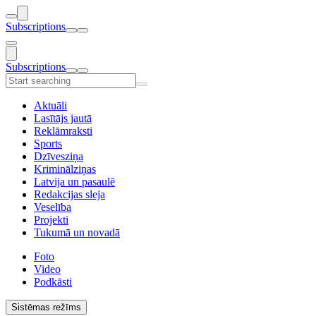
Subscriptions
Subscriptions
Aktuāli
Lasītājs jautā
Reklāmraksti
Sports
Dzīvesziņa
Kriminālziņas
Latvija un pasaulē
Redakcijas sleja
Veselība
Projekti
Tukumā un novadā
Foto
Video
Podkāsti
Sistēmas režīms