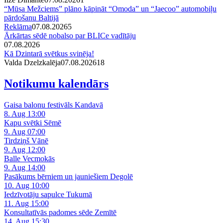
“Mūsa Mežciems” plāno kāpināt “Omoda” un “Jaecoo” automobiļu
pārdošanu Baltijā
Reklāma
07.08.2026
5
Ārkārtas sēdē nobalso par BLICe vadītāju
07.08.2026
Kā Dzintarā svētkus svinēja!
Valda Dzelzkalēja
07.08.2026
1
8
Notikumu kalendārs
Gaisa balonu festivāls Kandavā
8. Aug 13:00
Kapu svētki Sēmē
9. Aug 07:00
Tirdziņš Vānē
9. Aug 12:00
Balle Vecmokās
9. Aug 14:00
Pasākums bērniem un jauniešiem Degolē
10. Aug 10:00
Iedzīvotāju sapulce Tukumā
11. Aug 15:00
Konsultatīvās padomes sēde Zemītē
14. Aug 15:30