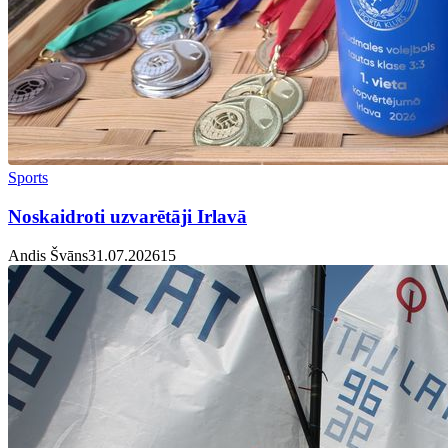
Sports
Noskaidroti uzvarētāji Irlavā
Andis Švāns
31.07.2026
1
5