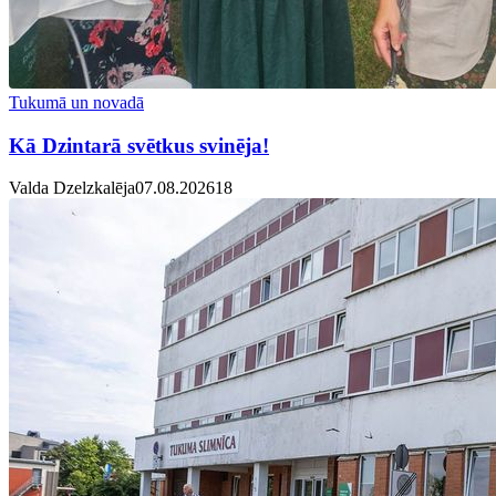
Tukumā un novadā
Kā Dzintarā svētkus svinēja!
Valda Dzelzkalēja
07.08.2026
1
8