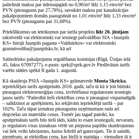
palielināt maksu par ūdensapgādi no 0,90/m³ līdz 1,15 eiro/m³ bez
PVN (pieaugums par 27,78%), savukārt maksu par kanalizācijas
pakalpojumiem domāts paaugstināt no 1,01 eiro/m³ līdz 1,33 eiro/m³
bez PVN (pieaugums par 31,68%).
Priekšlikumus un ieteikumus par tarifa projektu
līdz 20. jūnijam
rakstveidā vai elektroniski var iesniegt pašvaldības SIA «Jaunpils
KS» birojā Jaunpils pagasta «Valdniekos» vai elektroniski
gramatvediba@jaunpilsks.lv, kā arī
Sabiedrisko pakalpojumu regulēšanas komisijai (Rīgā, Ūnijas ielā
45, fakss 67097277), e-pasts: sprk@sprk.gov.lv Piedāvātais tarifs
varētu stāties spēkā šī gada 1. augustā.
Kā skaidroja PSIA «Jaunpils KS» grāmatvede
Monta Skricka
,
iepriekšējais tarifs apstiprināts 2018. gadā, taču tā kā ir ļoti būtiski
pieaugusi elektroenerģijas cena, izvērtēšanai regulatoram iesniegts
jauns tarifs: “Patiesībā tieši elektrības cena ir pieaugusi vispamatīgāk
– salīdzinot ar aprēķiniem, ko iekļāvām iepriekšējā tarifā – par
102%. Taču tāpat izmaksu pieaugumu uzņēmumam rada arī
degvielas un materiālu cenas. Tomēr jau tagad pateikt, ka
apstiprinātais tarifs būs tieši tāds, kādu to esam iesnieguši, nevaram,
jo regulators visas izmaksas vērtē un pieprasa papildu skaidrojumus
vai liek veikt labojumus, kurus šobrīd arī gatavojam. Tie ir saistīti,
piemēram, ar elektrības cenu, kas biržā ir mainīga – vienudien tā ir