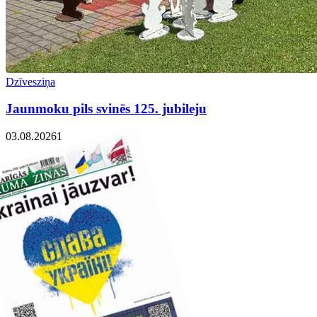
Dzīvesziņa
Jaunmoku pils svinēs 125. jubileju
03.08.2026
1