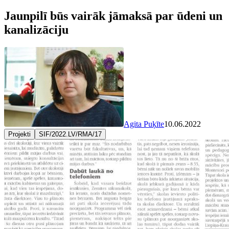
Jaunpilī būs vairāk jāmaksā par ūdeni un
kanalizāciju
Agita Puķīte
10.06.2022
Projekti
SIF/2022.LV/RMA/17