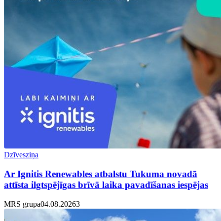
Dzīvesziņa
Ar Ignitis Renewables atbalstu Tukuma novadā
attīsta ilgtspējīgas brīvā laika pavadīšanas iespējas
MRS grupa
04.08.2026
3