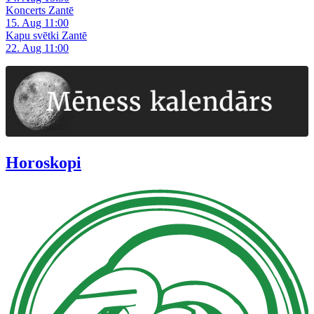
Koncerts Zantē
15. Aug 11:00
Kapu svētki Zantē
22. Aug 11:00
Horoskopi