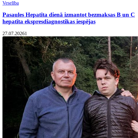
Veselība
Pasaules Hepatīta dienā izmantot bezmaksas B un C
hepatīta ekspresdiagnostikas iespējas
27.07.2026
1