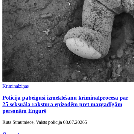
Kriminālziņas
Policija pabeigusi izmeklēšanu kriminālprocesā par
25 seksuāla rakstura epizodēm pret mazgadīgām
personām Engurē
Rūta Strautniece, Valsts policija
08.07.2026
5