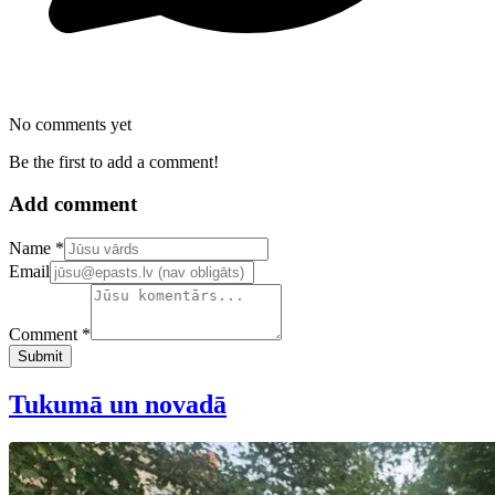
No comments yet
Be the first to add a comment!
Add comment
Confirm your email address
Name *
Email
Comment *
Submit
Tukumā un novadā