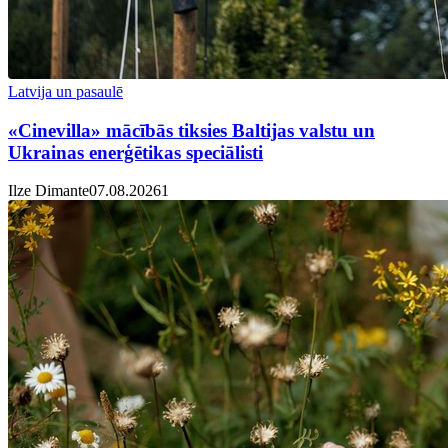
Latvija un pasaulē
«Cinevilla» mācībās tiksies Baltijas valstu un
Ukrainas enerģētikas speciālisti
Ilze Dimante
07.08.2026
1