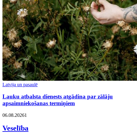
Latvija un pasaulē
Lauku atbalsta dienests atgādina par zālāju
apsaimniekošanas termiņiem
06.08.2026
1
Veselība