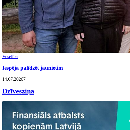
Veselība
Iespēja palīdzēt jaunietim
14.07.2026
7
Dzīvesziņa