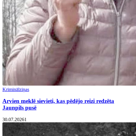
Kriminālziņas
Arvien meklē sievieti, kas pēdējo reizi redzēta
Jaunpils pusē
30.07.2026
1