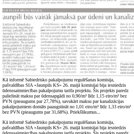
Kā informē Sabiedrisko pakalpojumu regulēšanas komisija,
pašvaldības SIA «Jaunpils KS» 26. maijā komisijai bija iesniedzis
ūdenssaimniecības pakalpojumu tarifa projektu. Šis projekts paredz
palielināt maksu par ūdensapgādi no 0,90/m³ līdz 1,15 eiro/m³ bez
PVN (pieaugums par 27,78%), savukārt maksu par kanalizācijas
pakalpojumiem domāts paaugstināt no 1,01 eiro/m³ līdz 1,33 eiro/m³
bez PVN (pieaugums par 31,68%). Priekšlikumus...
Kā informē Sabiedrisko pakalpojumu regulēšanas komisija,
pašvaldības SIA «Jaunpils KS» 26. maijā komisijai bija iesniedzis
ūdenssaimniecības pakalpojumu tarifa projektu. Šis projekts paredz