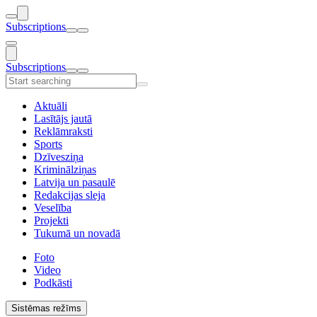
Subscriptions
Subscriptions
Aktuāli
Lasītājs jautā
Reklāmraksti
Sports
Dzīvesziņa
Kriminālziņas
Latvija un pasaulē
Redakcijas sleja
Veselība
Projekti
Tukumā un novadā
Foto
Video
Podkāsti
Sistēmas režīms