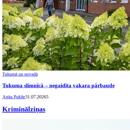
Tukumā un novadā
Tukuma slimnīcā – negaidīta vakara pārbaude
Agita Puķīte
31.07.2026
5
Kriminālziņas