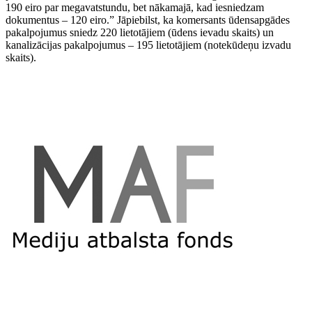
190 eiro par megavatstundu, bet nākamajā, kad iesniedzam
dokumentus – 120 eiro.” Jāpiebilst, ka komersants ūdensapgādes
pakalpojumus sniedz 220 lietotājiem (ūdens ievadu skaits) un
kanalizācijas pakalpojumus – 195 lietotājiem (notekūdeņu izvadu
skaits).