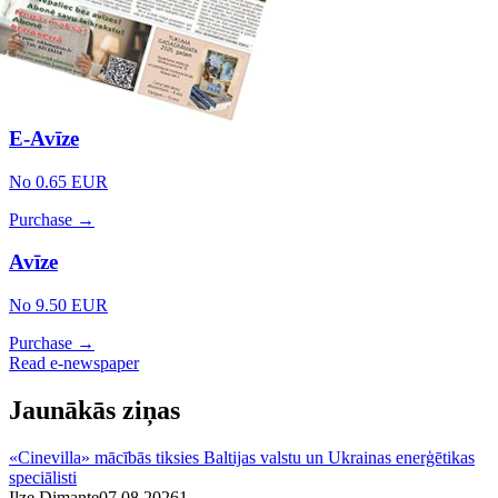
E-Avīze
No 0.65 EUR
Purchase →
Avīze
No 9.50 EUR
Purchase →
Read e-newspaper
Jaunākās ziņas
«Cinevilla» mācībās tiksies Baltijas valstu un Ukrainas enerģētikas
speciālisti
Ilze Dimante
07.08.2026
1