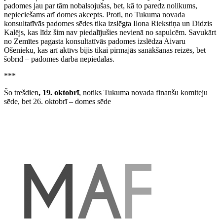
padomes jau par tām nobalsojušas, bet, kā to paredz nolikums,
nepieciešams arī domes akcepts. Proti, no Tukuma novada
konsultatīvās padomes sēdes tika izslēgta Ilona Riekstiņa un Didzis
Kalējs, kas līdz šim nav piedalījušies nevienā no sapulcēm. Savukārt
no Zemītes pagasta konsultatīvās padomes izslēdza Aivaru
Ošenieku, kas arī aktīvs bijis tikai pirmajās sanākšanas reizēs, bet
šobrīd – padomes darbā nepiedalās.
***
Šo trešdien
, 19. oktobrī
, notiks Tukuma novada finanšu komiteju
sēde, bet 26. oktobrī – domes sēde