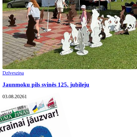
Dzīvesziņa
Jaunmoku pils svinēs 125. jubileju
03.08.2026
1