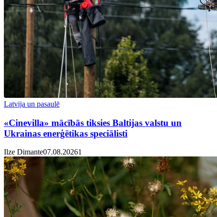
Latvija un pasaulē
«Cinevilla» mācībās tiksies Baltijas valstu un
Ukrainas enerģētikas speciālisti
Ilze Dimante
07.08.2026
1