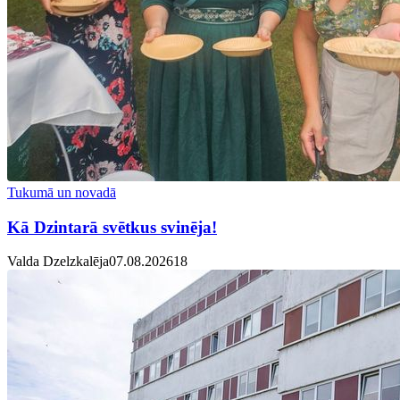
Tukumā un novadā
Kā Dzintarā svētkus svinēja!
Valda Dzelzkalēja
07.08.2026
1
8