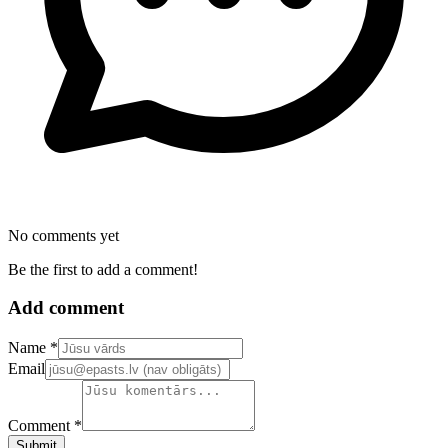
No comments yet
Be the first to add a comment!
Add comment
Confirm your email address
Name *
Email
Comment *
Submit