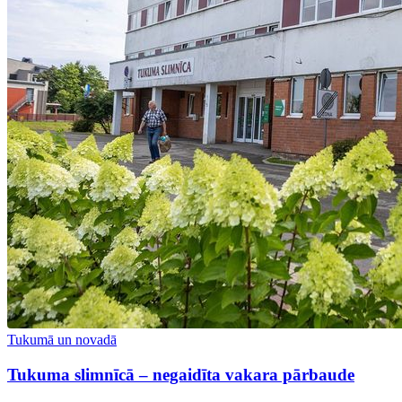
Tukumā un novadā
Tukuma slimnīcā – negaidīta vakara pārbaude