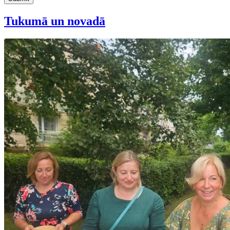
Tukumā un novadā