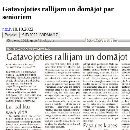
Gatavojoties rallijam un domājot par
senioriem
ntz.lv
18.10.2022
Projekti
SIF/2022.LV/RMA/17