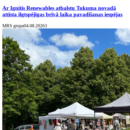
Ar Ignitis Renewables atbalstu Tukuma novadā
attīsta ilgtspējīgas brīvā laika pavadīšanas iespējas
MRS grupa
04.08.2026
3