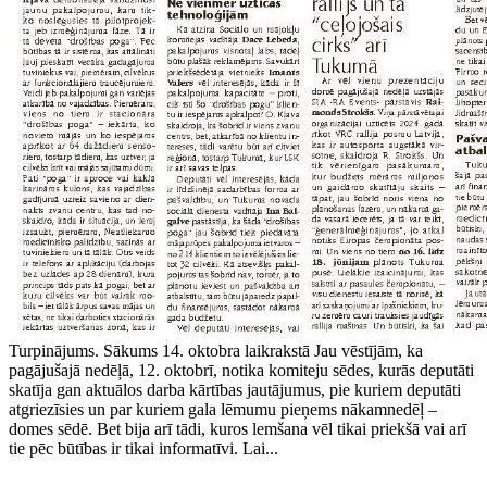
Turpinājums. Sākums 14. oktobra laikrakstā Jau vēstījām, ka
pagājušajā nedēļā, 12. oktobrī, notika komiteju sēdes, kurās deputāti
skatīja gan aktuālos darba kārtības jautājumus, pie kuriem deputāti
atgriezīsies un par kuriem gala lēmumu pieņems nākamnedēļ –
domes sēdē. Bet bija arī tādi, kuros lemšana vēl tikai priekšā vai arī
tie pēc būtības ir tikai informatīvi. Lai...