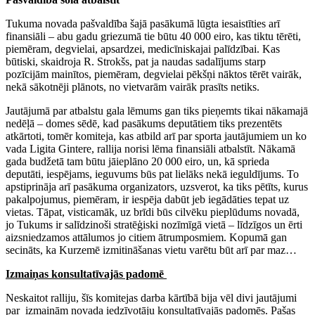
Tukuma novada pašvaldība šajā pasākumā lūgta iesaistīties arī
finansiāli – abu gadu griezumā tie būtu 40 000 eiro, kas tiktu tērēti,
piemēram, degvielai, apsardzei, medicīniskajai palīdzībai. Kas
būtiski, skaidroja R. Strokšs, pat ja naudas sadalījums starp
pozīcijām mainītos, piemēram, degvielai pēkšņi nāktos tērēt vairāk,
nekā sākotnēji plānots, no vietvarām vairāk prasīts netiks.
Jautājumā par atbalstu gala lēmums gan tiks pieņemts tikai nākamajā
nedēļā – domes sēdē, kad pasākums deputātiem tiks prezentēts
atkārtoti, tomēr komiteja, kas atbild arī par sporta jautājumiem un ko
vada Ligita Gintere, rallija norisi lēma finansiāli atbalstīt. Nākamā
gada budžetā tam būtu jāieplāno 20 000 eiro, un, kā sprieda
deputāti, iespējams, ieguvums būs pat lielāks nekā ieguldījums. To
apstiprināja arī pasākuma organizators, uzsverot, ka tiks pētīts, kurus
pakalpojumus, piemēram, ir iespēja dabūt jeb iegādāties tepat uz
vietas. Tāpat, visticamāk, uz brīdi būs cilvēku pieplūdums novadā,
jo Tukums ir salīdzinoši stratēģiski nozīmīgā vietā – līdzīgos un ērti
aizsniedzamos attālumos jo citiem ātrumposmiem. Kopumā gan
secināts, ka Kurzemē izmitināšanas vietu varētu būt arī par maz…
Izmaiņas konsultatīvajās padomē
Neskaitot ralliju, šīs komitejas darba kārtībā bija vēl divi jautājumi
par izmaiņām novada iedzīvotāju konsultatīvajās padomēs. Pašas