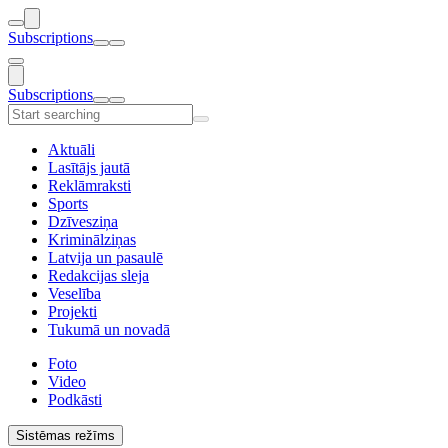
Subscriptions
Subscriptions
Aktuāli
Lasītājs jautā
Reklāmraksti
Sports
Dzīvesziņa
Kriminālziņas
Latvija un pasaulē
Redakcijas sleja
Veselība
Projekti
Tukumā un novadā
Foto
Video
Podkāsti
Sistēmas režīms