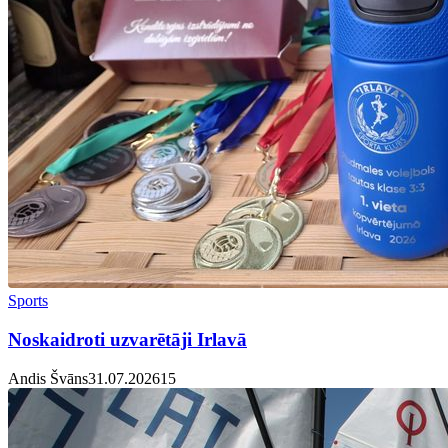
Sports
Noskaidroti uzvarētāji Irlavā
Andis Švāns
31.07.2026
1
5