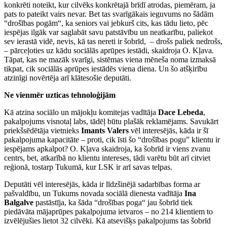
konkrēti noteikt, kur cilvēks konkrētajā brīdī atrodas, piemēram, ja
pats to pateikt vairs nevar. Bet tas svarīgākais ieguvums no šādām
“drošības pogām“, ka seniors vai jebkurš cits, kas tādu lieto, pēc
iespējas ilgāk var saglabāt savu patstāvību un neatkarību, paliekot
sev ierastā vidē, nevis, kā tas nereti ir šobrīd, – drošs paliek nedrošs,
– pārceļoties uz kādu sociālās aprūpes iestādi, skaidroja O. Kļava.
Tāpat, kas ne mazāk svarīgi, sistēmas viena mēneša noma izmaksā
tikpat, cik sociālās aprūpes iestādēs viena diena. Un šo atšķirību
atzinīgi novērtēja arī klātesošie deputāti.
Ne vienmēr uzticas tehnoloģijām
Kā atzina sociālo un mājokļu komitejas vadītāja
Dace Lebeda
,
pakalpojums visnotaļ labs, tādēļ būtu plašāk reklamējams. Savukārt
priekšsēdētāja vietnieks
Imants Valers
vēl interesējās, kāda ir šī
pakalpojuma kapacitāte – proti, cik īsti šo “drošības pogu” klientu ir
iespējams apkalpot? O. Kļava skaidroja, ka šobrīd ir viens zvanu
centrs, bet, atkarībā no klientu intereses, tādi varētu būt arī citviet
reģionā, tostarp Tukumā, kur LSK ir arī savas telpas.
Deputāti vēl interesējās, kāda ir līdzšinējā sadarbības forma ar
pašvaldību, un Tukums novada sociālā dienesta vadītāja
Ina
Balgalve
pastāstīja, ka šāda “drošības poga“ jau šobrīd tiek
piedāvāta mājaprūpes pakalpojuma ietvaros – no 214 klientiem to
izvēlējušies lietot 32 cilvēki. Kā atsevišķs pakalpojums tas šobrīd