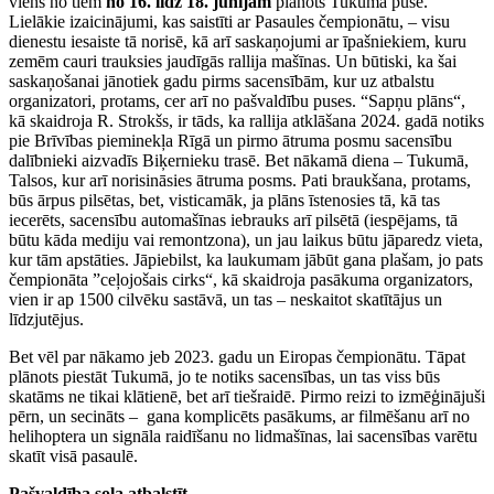
viens no tiem
no 16. līdz 18. jūnijam
plānots Tukuma pusē.
Lielākie izaicinājumi, kas saistīti ar Pasaules čempionātu, – visu
dienestu iesaiste tā norisē, kā arī saskaņojumi ar īpašniekiem, kuru
zemēm cauri trauksies jaudīgās rallija mašīnas. Un būtiski, ka šai
saskaņošanai jānotiek gadu pirms sacensībām, kur uz atbalstu
organizatori, protams, cer arī no pašvaldību puses. “Sapņu plāns“,
kā skaidroja R. Strokšs, ir tāds, ka rallija atklāšana 2024. gadā notiks
pie Brīvības pieminekļa Rīgā un pirmo ātruma posmu sacensību
dalībnieki aizvadīs Biķernieku trasē. Bet nākamā diena – Tukumā,
Talsos, kur arī norisināsies ātruma posms. Pati braukšana, protams,
būs ārpus pilsētas, bet, visticamāk, ja plāns īstenosies tā, kā tas
iecerēts, sacensību automašīnas iebrauks arī pilsētā (iespējams, tā
būtu kāda mediju vai remontzona), un jau laikus būtu jāparedz vieta,
kur tām apstāties. Jāpiebilst, ka laukumam jābūt gana plašam, jo pats
čempionāta ”ceļojošais cirks“, kā skaidroja pasākuma organizators,
vien ir ap 1500 cilvēku sastāvā, un tas – neskaitot skatītājus un
līdzjutējus.
Bet vēl par nākamo jeb 2023. gadu un Eiropas čempionātu. Tāpat
plānots piestāt Tukumā, jo te notiks sacensības, un tas viss būs
skatāms ne tikai klātienē, bet arī tiešraidē. Pirmo reizi to izmēģinājuši
pērn, un secināts – gana komplicēts pasākums, ar filmēšanu arī no
helihoptera un signāla raidīšanu no lidmašīnas, lai sacensības varētu
skatīt visā pasaulē.
Pašvaldība sola atbalstīt