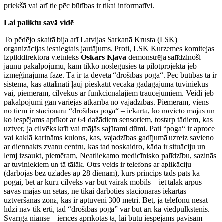
priekšā vai arī tie pēc būtības ir tikai informatīvi.
Lai paliktu savā vidē
To pēdējo skaitā bija arī Latvijas Sarkanā Krusta (LSK)
organizācijas iesniegtais jautājums. Proti, LSK Kurzemes komitejas
izpilddirektora vietnieks
Oskars Kļava
demonstrēja salīdzinoši
jaunu pakalpojumu, kam tikko noslēgusies tā pilotprojekta jeb
izmēģinājuma fāze. Tā ir tā dēvētā “drošības poga“. Pēc būtības tā ir
sistēma, kas attālināti ļauj pieskatīt vecāka gadagājuma tuviniekus
vai, piemēram, cilvēkus ar funkcionālajiem traucējumiem. Veidi jeb
pakalpojumi gan variējas atkarībā no vajadzības. Piemēram, viens
no tiem ir stacionāra “drošības poga“ – iekārta, ko novieto mājās un
ko iespējams aprīkot ar 64 dažādiem sensoriem, tostarp tādiem, kas
uztver, ja cilvēks krīt vai mājās sajūtami dūmi. Pati “poga“ ir aproce
vai kaklā karināms kulons, kas, vajadzības gadījumā uzreiz savieno
ar diennakts zvanu centru, kas tad noskaidro, kāda ir situāciju un
lemj izsaukt, piemēram, Neatliekamo medicīnisko palīdzību, sazinās
ar tuviniekiem un tā tālāk. Otrs veids ir telefons ar aplikāciju
(darbojas bez uzlādes ap 28 dienām), kurs princips tāds pats kā
pogai, bet ar kuru cilvēks var būt vairāk mobils – iet tālāk ārpus
savas mājas un sētas, ne tikai darboties stacionārās iekārtas
uztveršanas zonā, kas ir aptuveni 300 metri. Bet, ja telefonu nēsāt
līdzi nav tik ērti, tad “drošības poga” var būt arī kā viedpulkstenis.
Svarīga nianse – ierīces aprīkotas tā, lai būtu iespējams pavisam