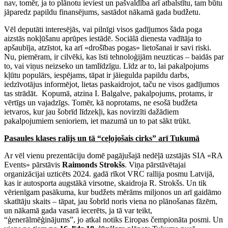
nav, tomēr, ja to plānotu ieviest un pašvaldība arī atbalstītu, tam būtu
jāparedz papildu finansējums, sastādot nākamā gada budžetu.
Vēl deputāti interesējās, vai pilnīgi visos gadījumos šāda poga
aizstās nokļūšanu aprūpes iestādē. Sociālā dienesta vadītāja to
apšaubīja, atzīstot, ka arī «drošības pogas» lietošanai ir savi riski.
Nu, piemēram, ir cilvēki, kas īsti tehnoloģijām neuzticas – baidās par
to, vai viņus neizseko un tamlīdzīgu. Līdz ar to, lai pakalpojums
kļūtu populārs, iespējams, tāpat ir jāiegulda papildu darbs,
iedzīvotājus informējot, lietas paskaidrojot, taču ne visos gadījumos
tas strādāt. Kopumā, atzina I. Balgalve, pakalpojums, protams, ir
vērtīgs un vajadzīgs. Tomēr, kā noprotams, ne esošā budžeta
ietvaros, kur jau šobrīd līdzekļi, kas novirzīti dažādiem
pakalpojumiem senioriem, iet mazumā un to pat sākt trūkt.
Pasaules klases ralijs un tā “ceļojošais cirks” arī Tukumā
Ar vēl vienu prezentāciju domē pagājušajā nedēļā uzstājās SIA «RA
Events» pārstāvis
Raimonds Strokšs
. Viņa pārstāvētajai
organizācijai uzticēts 2024. gadā rīkot VRC rallija posmu Latvijā,
kas ir autosporta augstākā virsotne, skaidroja R. Strokšs. Un tik
vērienīgam pasākuma, kur budžets mērāms miljonos un arī gaidāmo
skatītāju skaits – tāpat, jau šobrīd noris viena no plānošanas fāzēm,
un nākamā gada vasarā iecerēts, ja tā var teikt,
“ģenerālmēģinājums”, jo atkal notiks Eiropas čempionāta posmi. Un