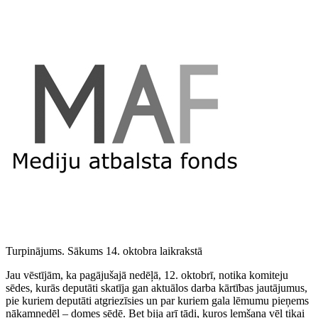
Turpinājums. Sākums 14. oktobra laikrakstā
Jau vēstījām, ka pagājušajā nedēļā, 12. oktobrī, notika komiteju
sēdes, kurās deputāti skatīja gan aktuālos darba kārtības jautājumus,
pie kuriem deputāti atgriezīsies un par kuriem gala lēmumu pieņems
nākamnedēļ – domes sēdē. Bet bija arī tādi, kuros lemšana vēl tikai