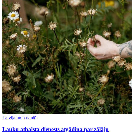
Latvija un pasaulē
Lauku atbalsta dienests atgādina par zālāju