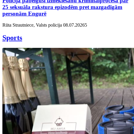
Policija pabeigusi izmeklēšanu kriminālprocesā par
25 seksuāla rakstura epizodēm pret mazgadīgām
personām Engurē
Rūta Strautniece, Valsts policija
08.07.2026
5
Sports