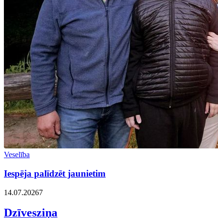
Veselība
Iespēja palīdzēt jaunietim
14.07.2026
7
Dzīvesziņa