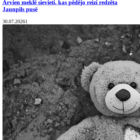
Arvien meklē sievieti, kas pēdējo reizi redzēta
Jaunpils pusē
30.07.2026
1