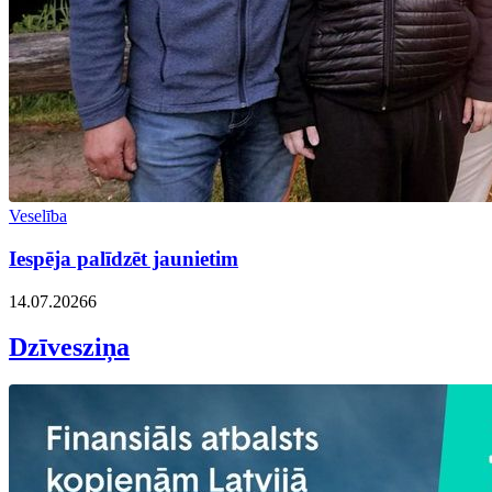
Veselība
Iespēja palīdzēt jaunietim
14.07.2026
6
Dzīvesziņa