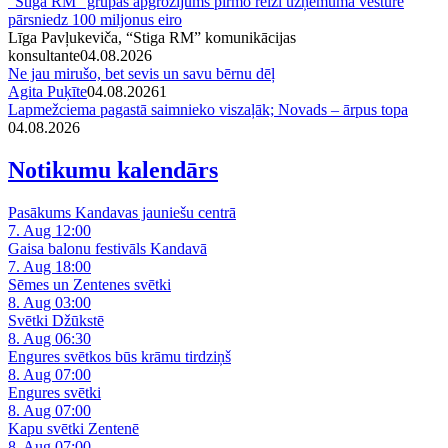
“Stiga RM” grupas apgrozījums pirmo reizi uzņēmuma vēsturē
pārsniedz 100 miljonus eiro
Līga Pavļukeviča, “Stiga RM” komunikācijas
konsultante
04.08.2026
Ne jau mirušo, bet sevis un savu bērnu dēļ
Agita Puķīte
04.08.2026
1
Lapmežciema pagastā saimnieko viszaļāk; Novads – ārpus topa
04.08.2026
Notikumu kalendārs
Pasākums Kandavas jauniešu centrā
7. Aug 12:00
Gaisa balonu festivāls Kandavā
7. Aug 18:00
Sēmes un Zentenes svētki
8. Aug 03:00
Svētki Džūkstē
8. Aug 06:30
Engures svētkos būs krāmu tirdziņš
8. Aug 07:00
Engures svētki
8. Aug 07:00
Kapu svētki Zentenē
8. Aug 07:00