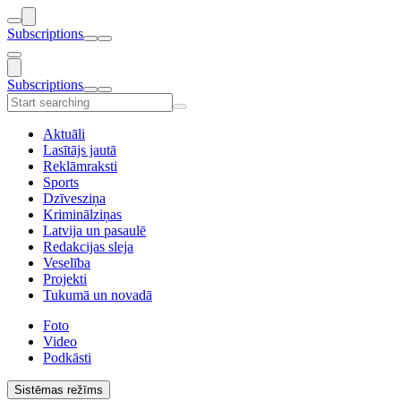
Subscriptions
Subscriptions
Aktuāli
Lasītājs jautā
Reklāmraksti
Sports
Dzīvesziņa
Kriminālziņas
Latvija un pasaulē
Redakcijas sleja
Veselība
Projekti
Tukumā un novadā
Foto
Video
Podkāsti
Sistēmas režīms