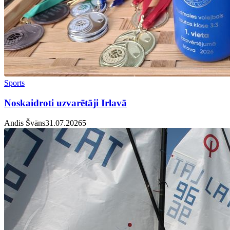
Sports
Noskaidroti uzvarētāji Irlavā
Andis Švāns
31.07.2026
5