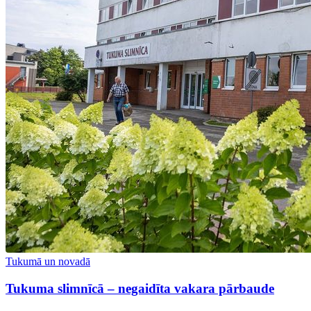
Tukumā un novadā
Tukuma slimnīcā – negaidīta vakara pārbaude