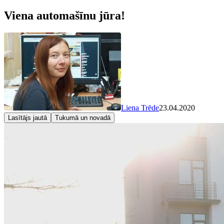
Viena automašīnu jūra!
Liena Trēde
23.04.2020
Lasītājs jautā
Tukumā un novadā