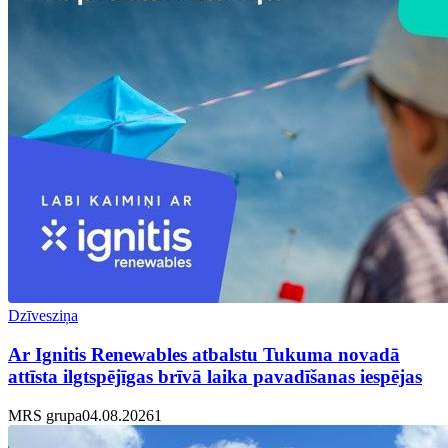
Dzīvesziņa
Ar Ignitis Renewables atbalstu Tukuma novadā
attīsta ilgtspējīgas brīvā laika pavadīšanas iespējas
MRS grupa
04.08.2026
1