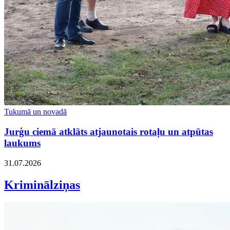
Tukumā un novadā
Jurģu ciemā atklāts atjaunotais rotaļu un atpūtas
laukums
31.07.2026
Kriminālziņas