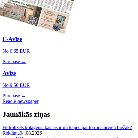
E-Avīze
No 0.65 EUR
Purchase →
Avīze
No 9.50 EUR
Purchase →
Read e-newspaper
Jaunākās ziņas
Hidrolizēts kolagēns: kas tas ir un kāpēc par to runā arvien biežāk?
Reklāma
04.08.2026