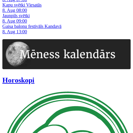
Kapu svētki Viesatās
8. Aug 08:00
Jaunpils svētki
8. Aug 09:00
Gaisa balonu festivāls Kandavā
8. Aug 13:00
Horoskopi