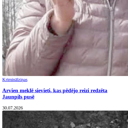
Kriminālziņas
Arvien meklē sievieti, kas pēdējo reizi redzēta
Jaunpils pusē
30.07.2026