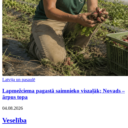
Latvija un pasaulē
Lapmežciema pagastā saimnieko viszaļāk; Novads –
ārpus topa
04.08.2026
Veselība