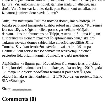
kā jūra! Visi automašīnas noliek gar ielas malu un attiecīgi, nav
droši. Varbūt tur var kaut ko darīt, piemēram, kaut uz laiku, bet
izmantot jaunizveidoto stāvlaukumu?
Jautājumu nosūtījām Tukuma novada domei, kas skaidroja, ka
būtiski pārplānot transporta kustību šobrīd nav plānots. “Kurzemes
iela nav slēgta, slēgts ir neliels posms gar veikalu «Mājai un
dārzam», kas ir apbraucams pa Tulpju, Asteru un Siltuma ielu, un
autobraucējus aicinām izmantot šo apbraucamo ceļu,” skaidro
Tukuma novada domes sabiedrisko attiecību speciālists Jānis
Tomels. Savukārt ierobežot stāvēšanu vai arī braukšanu pa
Celtnieku ielu šobrīd neesot pamata un iedzīvotāji ir aicināti
paciesties līdz brīdim, kamēr būvniecības darbi noslēgsies.
Atgādinām, ka līgums par būvdarbiem Kurzemes ielas projekta 2.
kārtā, kur tiek mainītas arī komunikācijas, tika noslēgts 2019. gadā
17. maijā un objekta nodošanas termiņš ir paredzēts šī gada
oktobrī.Izmaksas šiem darbiem – 2 176 026,62, un projektu īsteno
SIA «Strabag».
Share:
Comments (0)