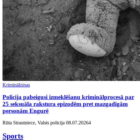
Kriminālziņas
Policija pabeigusi izmeklēšanu kriminālprocesā par
25 seksuāla rakstura epizodēm pret mazgadīgām
personām Engurē
Rūta Strautniece, Valsts policija
08.07.2026
4
Sports