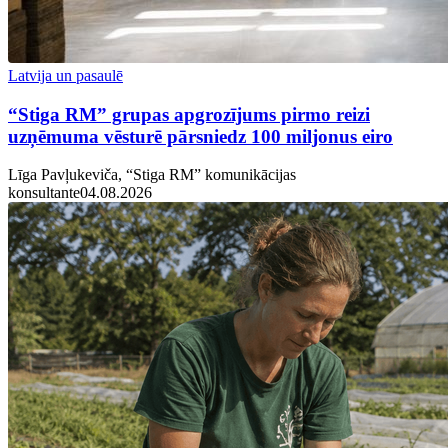
Latvija un pasaulē
“Stiga RM” grupas apgrozījums pirmo reizi
uzņēmuma vēsturē pārsniedz 100 miljonus eiro
Līga Pavļukeviča, “Stiga RM” komunikācijas
konsultante
04.08.2026