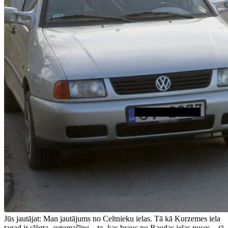
Jūs jautājat: Man jautājums no Celtnieku ielas. Tā kā Kurzemes iela
tagad ir slēgta, automašīnu – to, kas brauc no Raudas ielas puses – tā