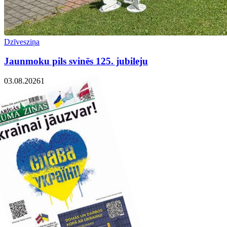
Dzīvesziņa
Jaunmoku pils svinēs 125. jubileju
03.08.2026
1