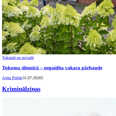
Tukumā un novadā
Tukuma slimnīcā – negaidīta vakara pārbaude
Agita Puķīte
31.07.2026
5
Kriminālziņas