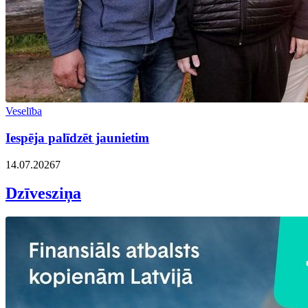
Veselība
Iespēja palīdzēt jaunietim
14.07.2026
7
Dzīvesziņa