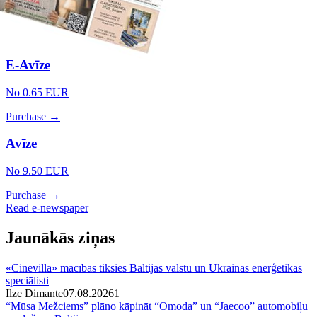
E-Avīze
No 0.65 EUR
Purchase →
Avīze
No 9.50 EUR
Purchase →
Read e-newspaper
Jaunākās ziņas
«Cinevilla» mācībās tiksies Baltijas valstu un Ukrainas enerģētikas
speciālisti
Ilze Dimante
07.08.2026
1
“Mūsa Mežciems” plāno kāpināt “Omoda” un “Jaecoo” automobiļu