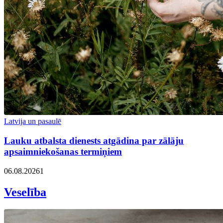
Latvija un pasaulē
Lauku atbalsta dienests atgādina par zālāju
apsaimniekošanas termiņiem
06.08.2026
1
Veselība