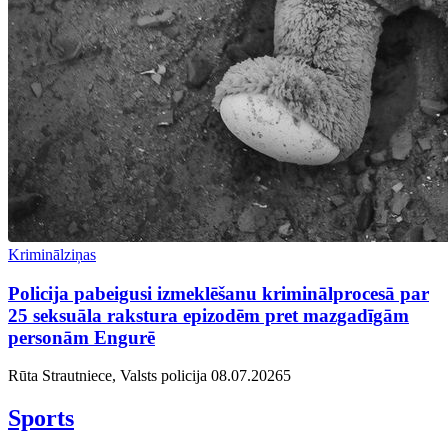
Kriminālziņas
Policija pabeigusi izmeklēšanu kriminālprocesā par
25 seksuāla rakstura epizodēm pret mazgadīgām
personām Engurē
Rūta Strautniece, Valsts policija
08.07.2026
5
Sports