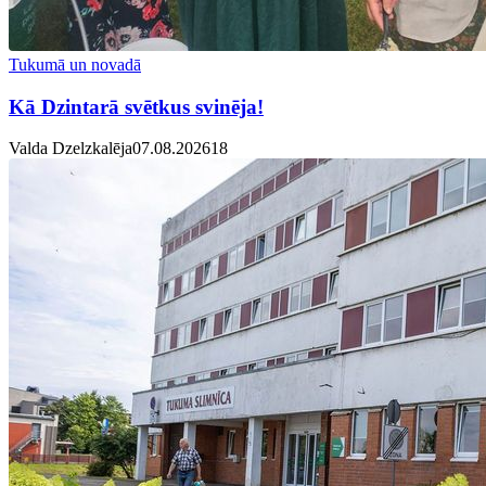
Tukumā un novadā
Kā Dzintarā svētkus svinēja!
Valda Dzelzkalēja
07.08.2026
1
8