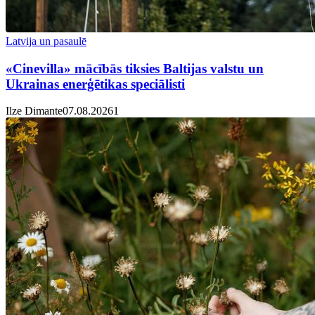
Latvija un pasaulē
«Cinevilla» mācībās tiksies Baltijas valstu un
Ukrainas enerģētikas speciālisti
Ilze Dimante
07.08.2026
1