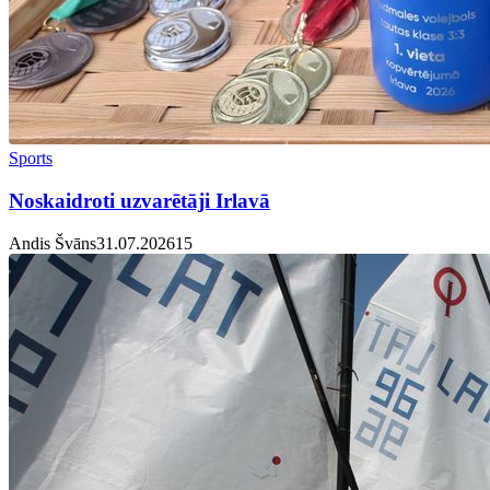
Sports
Noskaidroti uzvarētāji Irlavā
Andis Švāns
31.07.2026
1
5