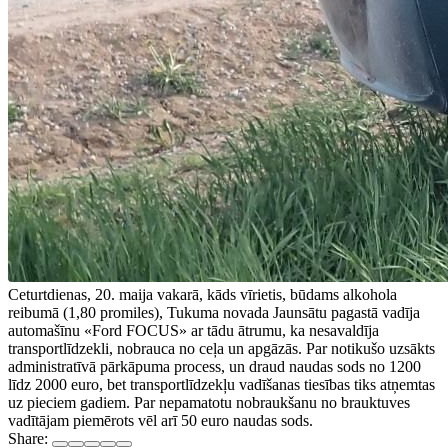
Ceturtdienas, 20. maija vakarā, kāds vīrietis, būdams alkohola
reibumā (1,80 promiles), Tukuma novada Jaunsātu pagastā vadīja
automašīnu «Ford FOCUS» ar tādu ātrumu, ka nesavaldīja
transportlīdzekli, nobrauca no ceļa un apgāzās. Par notikušo uzsākts
administratīvā pārkāpuma process, un draud naudas sods no 1200
līdz 2000 euro, bet transportlīdzekļu vadīšanas tiesības tiks atņemtas
uz pieciem gadiem. Par nepamatotu nobraukšanu no brauktuves
vadītājam piemērots vēl arī 50 euro naudas sods.
Share: