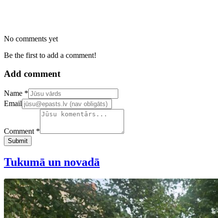
No comments yet
Be the first to add a comment!
Add comment
Confirm your email address
Name *
Email
Comment *
Submit
Tukumā un novadā