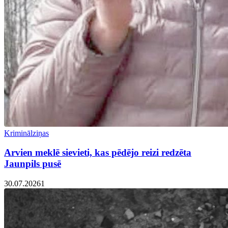
Kriminālziņas
Arvien meklē sievieti, kas pēdējo reizi redzēta
Jaunpils pusē
30.07.2026
1