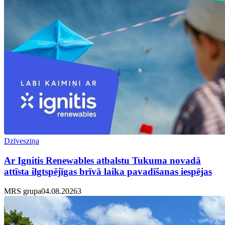
Dzīvesziņa
Ar Ignitis Renewables atbalstu Tukuma novadā
attīsta ilgtspējīgas brīvā laika pavadīšanas iespējas
MRS grupa
04.08.2026
3