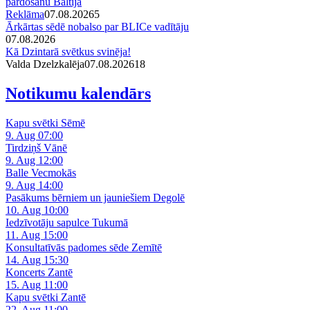
pārdošanu Baltijā
Reklāma
07.08.2026
5
Ārkārtas sēdē nobalso par BLICe vadītāju
07.08.2026
Kā Dzintarā svētkus svinēja!
Valda Dzelzkalēja
07.08.2026
1
8
Notikumu kalendārs
Kapu svētki Sēmē
9. Aug 07:00
Tirdziņš Vānē
9. Aug 12:00
Balle Vecmokās
9. Aug 14:00
Pasākums bērniem un jauniešiem Degolē
10. Aug 10:00
Iedzīvotāju sapulce Tukumā
11. Aug 15:00
Konsultatīvās padomes sēde Zemītē
14. Aug 15:30
Koncerts Zantē
15. Aug 11:00
Kapu svētki Zantē
22. Aug 11:00