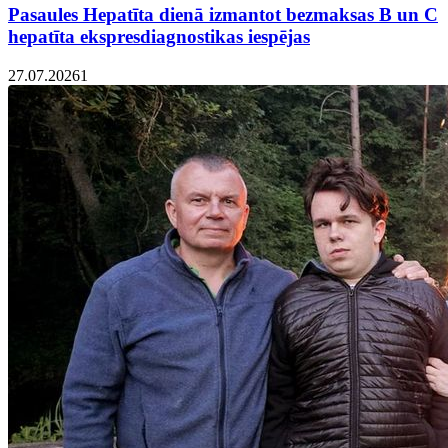
Pasaules Hepatīta dienā izmantot bezmaksas B un C
hepatīta ekspresdiagnostikas iespējas
27.07.2026
1