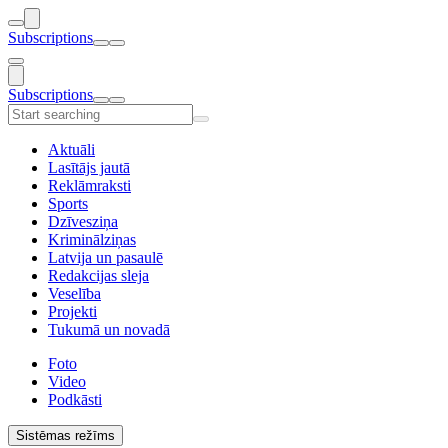
Subscriptions
Subscriptions
Aktuāli
Lasītājs jautā
Reklāmraksti
Sports
Dzīvesziņa
Kriminālziņas
Latvija un pasaulē
Redakcijas sleja
Veselība
Projekti
Tukumā un novadā
Foto
Video
Podkāsti
Sistēmas režīms