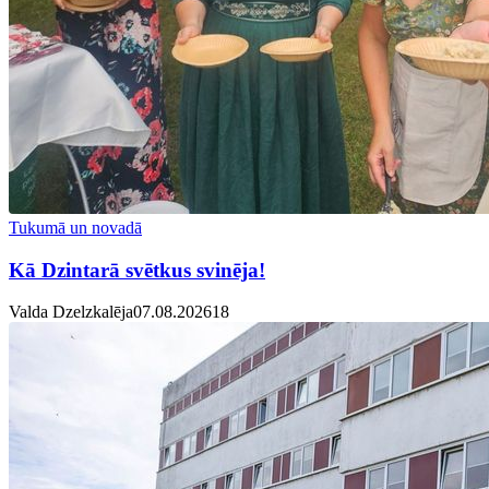
Tukumā un novadā
Kā Dzintarā svētkus svinēja!
Valda Dzelzkalēja
07.08.2026
1
8