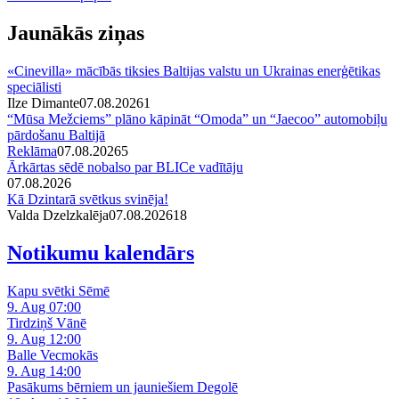
Jaunākās ziņas
«Cinevilla» mācībās tiksies Baltijas valstu un Ukrainas enerģētikas
speciālisti
Ilze Dimante
07.08.2026
1
“Mūsa Mežciems” plāno kāpināt “Omoda” un “Jaecoo” automobiļu
pārdošanu Baltijā
Reklāma
07.08.2026
5
Ārkārtas sēdē nobalso par BLICe vadītāju
07.08.2026
Kā Dzintarā svētkus svinēja!
Valda Dzelzkalēja
07.08.2026
1
8
Notikumu kalendārs
Kapu svētki Sēmē
9. Aug 07:00
Tirdziņš Vānē
9. Aug 12:00
Balle Vecmokās
9. Aug 14:00
Pasākums bērniem un jauniešiem Degolē