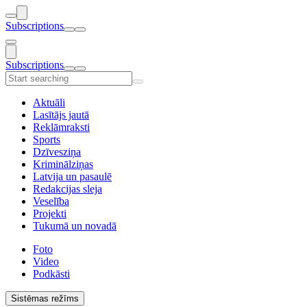
Subscriptions
Subscriptions
Aktuāli
Lasītājs jautā
Reklāmraksti
Sports
Dzīvesziņa
Kriminālziņas
Latvija un pasaulē
Redakcijas sleja
Veselība
Projekti
Tukumā un novadā
Foto
Video
Podkāsti
Sistēmas režīms