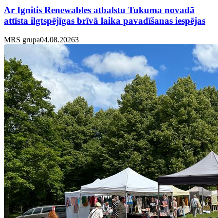
Ar Ignitis Renewables atbalstu Tukuma novadā
attīsta ilgtspējīgas brīvā laika pavadīšanas iespējas
MRS grupa
04.08.2026
3