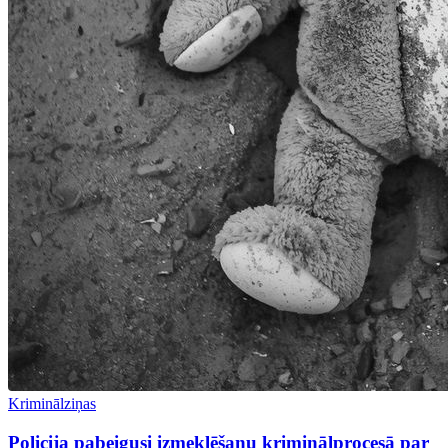
Kriminālziņas
Policija pabeigusi izmeklēšanu kriminālprocesā par