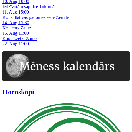
10. Aug 10:00
Iedzīvotāju sapulce Tukumā
11. Aug 15:00
Konsultatīvās padomes sēde Zemītē
14. Aug 15:30
Koncerts Zantē
15. Aug 11:00
Kapu svētki Zantē
22. Aug 11:00
Horoskopi