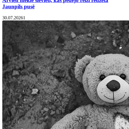
Arvien meklē sievieti, kas pēdējo reizi redzēta
Jaunpils pusē
30.07.2026
1