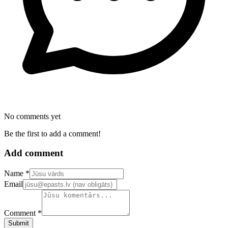
No comments yet
Be the first to add a comment!
Add comment
Confirm your email address
Name *
Email
Comment *
Submit