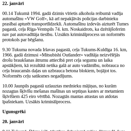
22. janvārī
00.14 Tukumā 1994. gadā dzimis vīrietis alkohola reibumā vadīja
automašīnu «VW Golf», kā arī nepakļāvās policijas darbinieku
prasībai apturēt transportlīdzekli. Automašīnu izdevās aizturēt Tumes
pagastā, ceļa Rīga-Ventspils 74. km. Noskaidrots, ka dzērājšoferim
nav pat autovadītāja tiesību. Uzsākts kriminālprocess un noformēts
protokols par bēgšanu.
9.30 Tukuma novada Irlavas pagastā, ceļa Tukums-Kuldīga 16. km,
1966. gadā dzimusi «Mitsubishi Outlander» vadītāja neizvēlējās
drošu braukšanas ātrumu attiecībā pret ceļa segumu un laika
apstākļiem, kā rezultātā netika galā ar auto vadāmību, nobrauca no
ceļa braucamās daļas un uzbrauca betona blokiem, bojājot tos.
Noformēts ceļu satiksmes negadījums.
10.00 Jaunpils pagastā uzlauztas mednieku mājiņas, no kurām
nozagtas šķīvīšu mešanas mašīnas un septiņas kastes ar metamiem
šķīvīšiem 425 eiro vērtībā. Nozagtās mantas atrastas un atdotas
īpašniekam. Uzsākts kriminālprocess.
Ugunsgrēki
20. janvārī