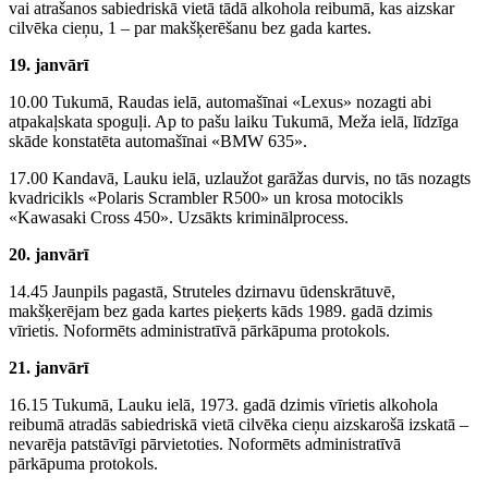
vai atrašanos sabiedriskā vietā tādā alkohola reibumā, kas aizskar
cilvēka cieņu, 1 – par makšķerēšanu bez gada kartes.
19. janvārī
10.00 Tukumā, Raudas ielā, automašīnai «Lexus» nozagti abi
atpakaļskata spoguļi. Ap to pašu laiku Tukumā, Meža ielā, līdzīga
skāde konstatēta automašīnai «BMW 635».
17.00 Kandavā, Lauku ielā, uzlaužot garāžas durvis, no tās nozagts
kvadricikls «Polaris Scrambler R500» un krosa motocikls
«Kawasaki Cross 450». Uzsākts kriminālprocess.
20. janvārī
14.45 Jaunpils pagastā, Struteles dzirnavu ūdenskrātuvē,
makšķerējam bez gada kartes pieķerts kāds 1989. gadā dzimis
vīrietis. Noformēts administratīvā pārkāpuma protokols.
21. janvārī
16.15 Tukumā, Lauku ielā, 1973. gadā dzimis vīrietis alkohola
reibumā atradās sabiedriskā vietā cilvēka cieņu aizskarošā izskatā –
nevarēja patstāvīgi pārvietoties. Noformēts administratīvā
pārkāpuma protokols.