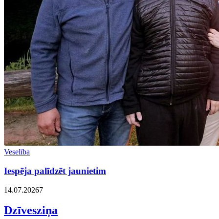
Veselība
Iespēja palīdzēt jaunietim
14.07.2026
7
Dzīvesziņa