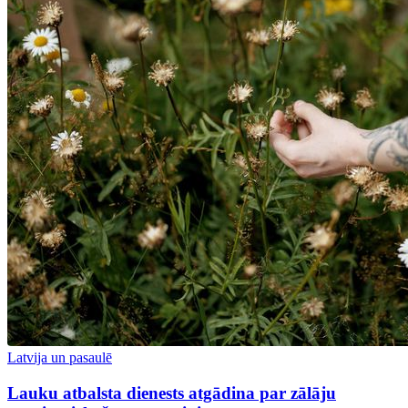
Latvija un pasaulē
Lauku atbalsta dienests atgādina par zālāju