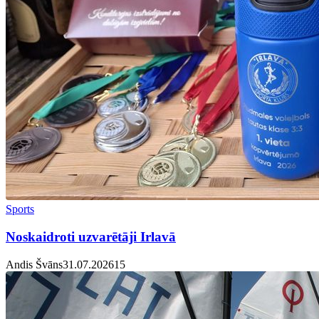
Sports
Noskaidroti uzvarētāji Irlavā
Andis Švāns
31.07.2026
1
5