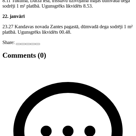
8.11 Tukumā, Dārza ielā, trīsstāvu dzīvojamā mājas dūmvadā dega
sodrēji 1 m² platībā. Ugunsgrēks likvidēts 8.53.
22. janvārī
23.27 Kandavas novada Zantes pagastā, dūmvadā dega sodrēji 1 m²
platībā. Ugunsgrēks likvidēts 00.48.
Share:
Comments (0)