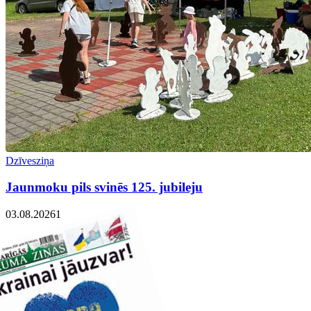
Dzīvesziņa
Jaunmoku pils svinēs 125. jubileju
03.08.2026
1