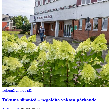
Tukumā un novadā
Tukuma slimnīcā – negaidīta vakara pārbaude