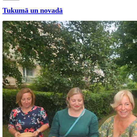
Tukumā un novadā