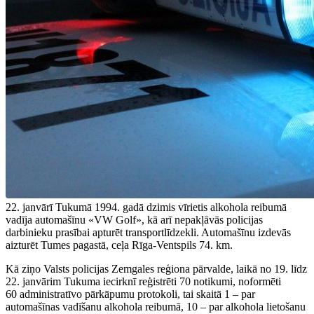
22. janvārī Tukumā 1994. gadā dzimis vīrietis alkohola reibumā
vadīja automašīnu «VW Golf», kā arī nepakļāvās policijas
darbinieku prasībai apturēt transportlīdzekli. Automašīnu izdevās
aizturēt Tumes pagastā, ceļa Rīga-Ventspils 74. km.
Kā ziņo Valsts policijas Zemgales reģiona pārvalde, laikā no 19. līdz
22. janvārim Tukuma iecirknī reģistrēti 70 notikumi, noformēti
60 administratīvo pārkāpumu protokoli, tai skaitā 1 – par
automašīnas vadīšanu alkohola reibumā, 10 – par alkohola lietošanu