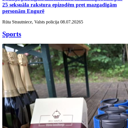
25 seksuāla rakstura epizodēm pret mazgadīgām
personām Engurē
Rūta Strautniece, Valsts policija
08.07.2026
5
Sports