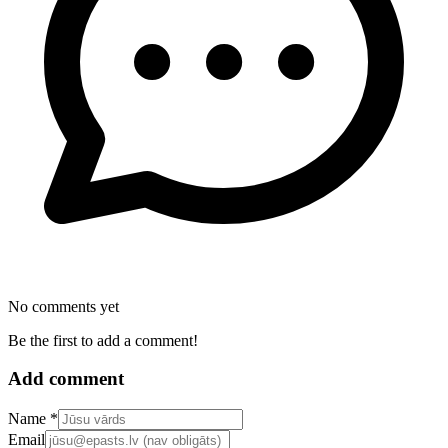
No comments yet
Be the first to add a comment!
Add comment
Confirm your email address
Name *
Email