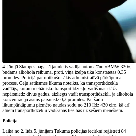
4. jūnijā Slampes pagastā jaunietis vadīja automašīnu «BMW 320»,
būdams alkohola reibumā, proti, viņa izelpā tika konstatētas 0,35
promiles. Policijā par notikušo sākts administratīvā pārkāpuma
process. Ceļu satiksmes likumā noteikts, ka transportlīdzekļa
vadītājs, kuram mehānisko transportlīdzekļu vadīšanas stāžs
nepārsniedz divus gadus, aizliegts vadīt transportlīdzekli, ja alkohola
koncentrācija asinīs pārsniedz 0,2 promiles. Par šādu
likumpārkāpumu piemēro naudas sodu no 210 līdz 430 eiro, kā arī
atņem transportlīdzekļu vadīšanas tiesības uz sešiem mēnešiem.
Policija
Laikā no 2. līdz 5. jūnijam Tukuma policijas iecirknī reģistrēti 84