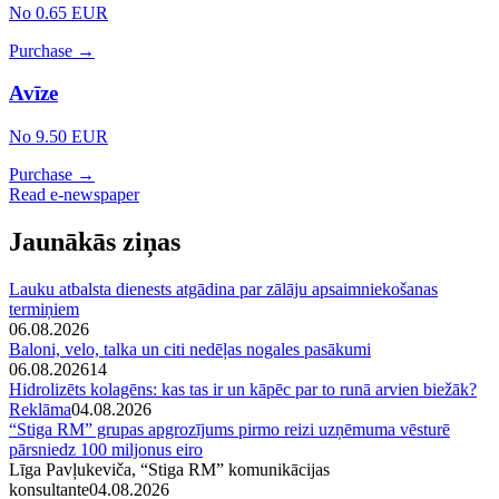
No 0.65 EUR
Purchase →
Avīze
No 9.50 EUR
Purchase →
Read e-newspaper
Jaunākās ziņas
Lauku atbalsta dienests atgādina par zālāju apsaimniekošanas
termiņiem
06.08.2026
Baloni, velo, talka un citi nedēļas nogales pasākumi
06.08.2026
14
Hidrolizēts kolagēns: kas tas ir un kāpēc par to runā arvien biežāk?
Reklāma
04.08.2026
“Stiga RM” grupas apgrozījums pirmo reizi uzņēmuma vēsturē
pārsniedz 100 miljonus eiro
Līga Pavļukeviča, “Stiga RM” komunikācijas
konsultante
04.08.2026