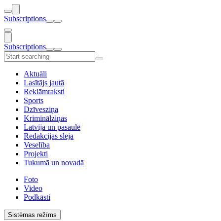
Subscriptions
Subscriptions
Aktuāli
Lasītājs jautā
Reklāmraksti
Sports
Dzīvesziņa
Kriminālziņas
Latvija un pasaulē
Redakcijas sleja
Veselība
Projekti
Tukumā un novadā
Foto
Video
Podkāsti
Sistēmas režīms