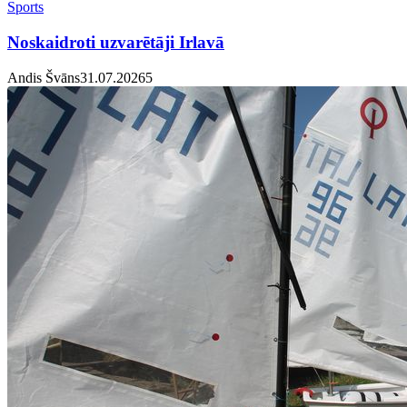
Sports
Noskaidroti uzvarētāji Irlavā
Andis Švāns
31.07.2026
5