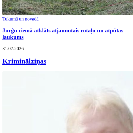
Tukumā un novadā
Jurģu ciemā atklāts atjaunotais rotaļu un atpūtas
laukums
31.07.2026
Kriminālziņas