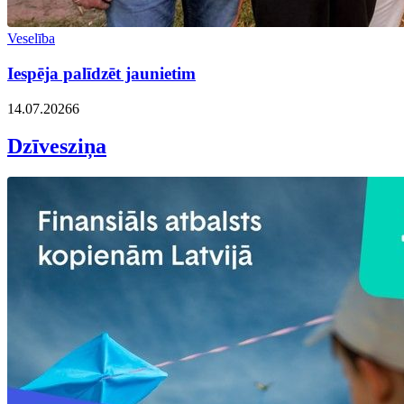
Veselība
Iespēja palīdzēt jaunietim
14.07.2026
6
Dzīvesziņa