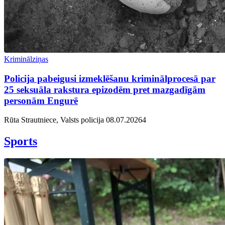
Kriminālziņas
Policija pabeigusi izmeklēšanu kriminālprocesā par
25 seksuāla rakstura epizodēm pret mazgadīgām
personām Engurē
Rūta Strautniece, Valsts policija
08.07.2026
4
Sports