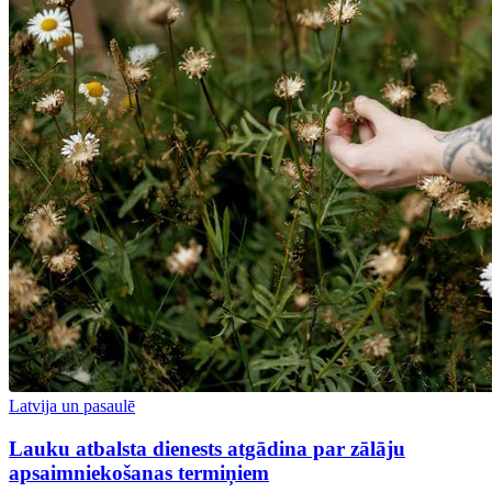
Latvija un pasaulē
Lauku atbalsta dienests atgādina par zālāju
apsaimniekošanas termiņiem