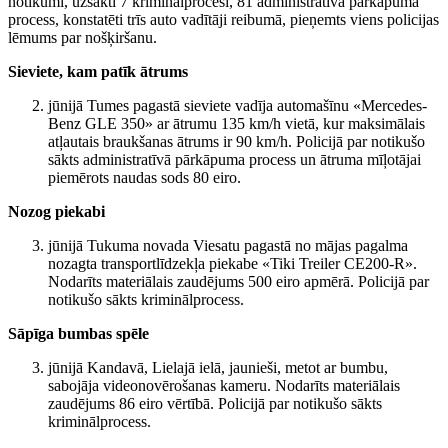
notikumi, uzsākti 7 kriminālprocesi, 81 administratīvā pārkāpuma
process, konstatēti trīs auto vadītāji reibumā, pieņemts viens policijas
lēmums par nošķiršanu.
Sieviete, kam patīk ātrums
jūnijā Tumes pagastā sieviete vadīja automašīnu «Mercedes-
Benz GLE 350» ar ātrumu 135 km/h vietā, kur maksimālais
atļautais braukšanas ātrums ir 90 km/h. Policijā par notikušo
sākts administratīvā pārkāpuma process un ātruma mīļotājai
piemērots naudas sods 80 eiro.
Nozog piekabi
jūnijā Tukuma novada Viesatu pagastā no mājas pagalma
nozagta transportlīdzekļa piekabe «Tiki Treiler CE200-R».
Nodarīts materiālais zaudējums 500 eiro apmērā. Policijā par
notikušo sākts kriminālprocess.
Sāpīga bumbas spēle
jūnijā Kandavā, Lielajā ielā, jaunieši, metot ar bumbu,
sabojāja videonovērošanas kameru. Nodarīts materiālais
zaudējums 86 eiro vērtībā. Policijā par notikušo sākts
kriminālprocess.