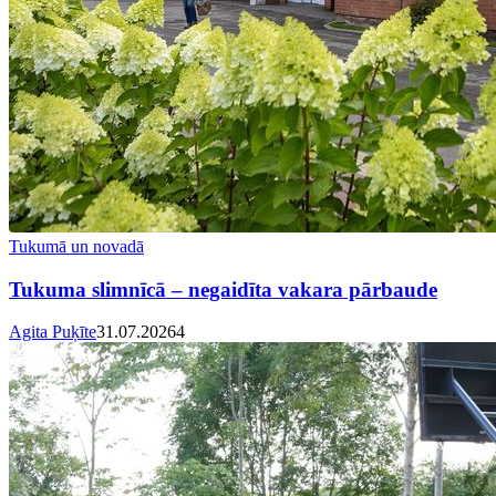
Tukumā un novadā
Tukuma slimnīcā – negaidīta vakara pārbaude
Agita Puķīte
31.07.2026
4