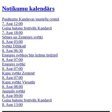
Notikumu kalendārs
Pasākums Kandavas jauniešu centrā
7. Aug 12:00
Gaisa balonu festivāls Kandavā
7. Aug 18:00
Sēmes un Zentenes svētki
8. Aug 03:00
Svētki Džūkstē
8. Aug 06:30
Engures svētkos būs krāmu tirdziņš
8. Aug 07:00
Engures svētki
8. Aug 07:00
Kapu svētki Zentenē
8. Aug 07:00
Kapu svētki Viesatās
8. Aug 08:00
Jaunpils svētki
8. Aug 09:00
Gaisa balonu festivāls Kandavā
8. Aug 13:00