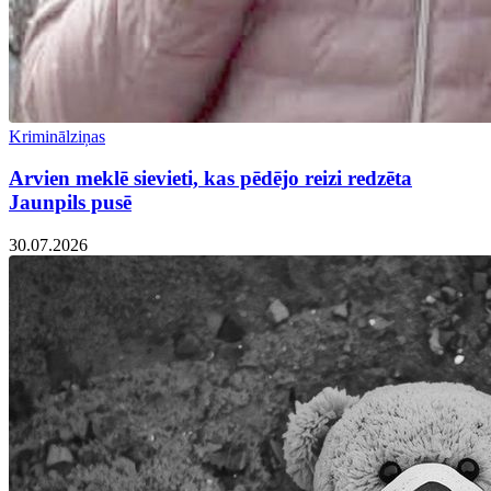
Kriminālziņas
Arvien meklē sievieti, kas pēdējo reizi redzēta
Jaunpils pusē
30.07.2026