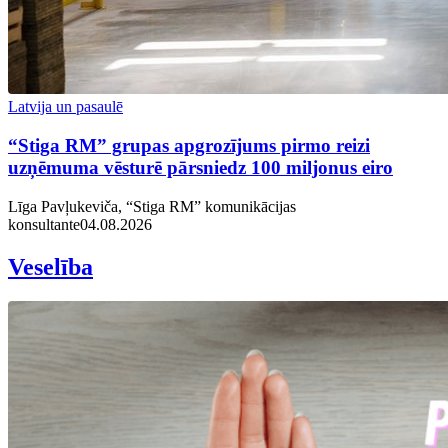
Latvija un pasaulē
“Stiga RM” grupas apgrozījums pirmo reizi
uzņēmuma vēsturē pārsniedz 100 miljonus eiro
Līga Pavļukeviča, “Stiga RM” komunikācijas
konsultante
04.08.2026
Veselība