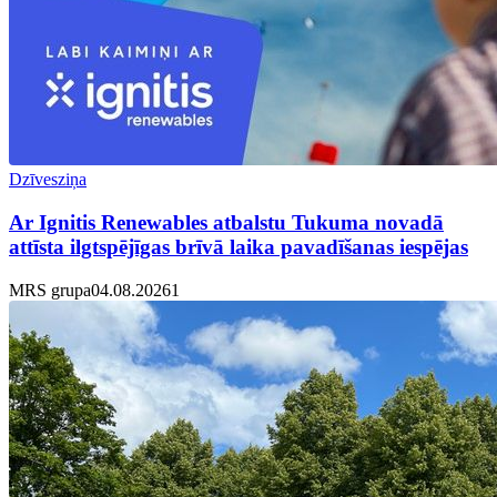
Dzīvesziņa
Ar Ignitis Renewables atbalstu Tukuma novadā
attīsta ilgtspējīgas brīvā laika pavadīšanas iespējas
MRS grupa
04.08.2026
1