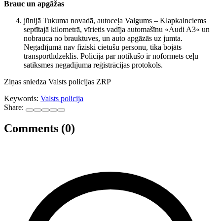
Brauc un apgāžas
jūnijā Tukuma novadā, autoceļa Valgums – Klapkalnciems
septītajā kilometrā, vīrietis vadīja automašīnu «Audi A3« un
nobrauca no brauktuves, un auto apgāzās uz jumta.
Negadījumā nav fiziski cietušu personu, tika bojāts
transportlīdzeklis. Policijā par notikušo ir noformēts ceļu
satiksmes negadījuma reģistrācijas protokols.
Ziņas sniedza Valsts policijas ZRP
Keywords:
Valsts policija
Share:
Comments (0)