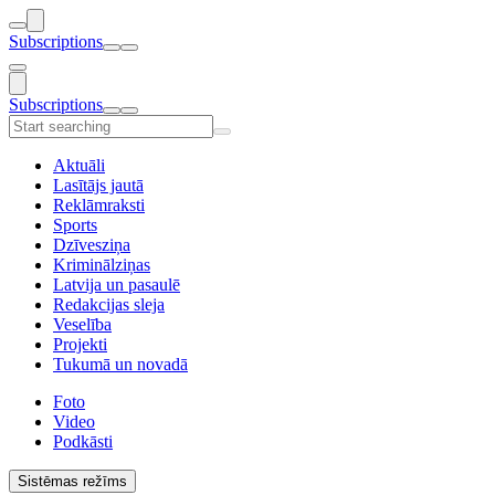
Subscriptions
Subscriptions
Aktuāli
Lasītājs jautā
Reklāmraksti
Sports
Dzīvesziņa
Kriminālziņas
Latvija un pasaulē
Redakcijas sleja
Veselība
Projekti
Tukumā un novadā
Foto
Video
Podkāsti
Sistēmas režīms