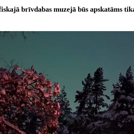
skajā brīvdabas muzejā būs apskatāms tika