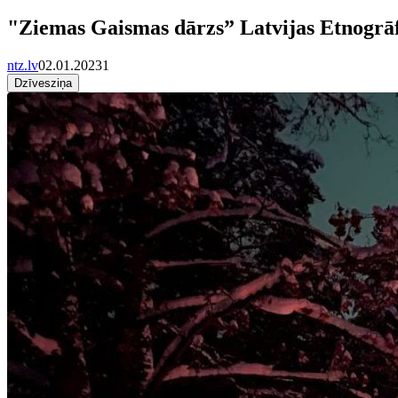
"Ziemas Gaismas dārzs” Latvijas Etnogrāfi
ntz.lv
02.01.2023
1
Dzīvesziņa