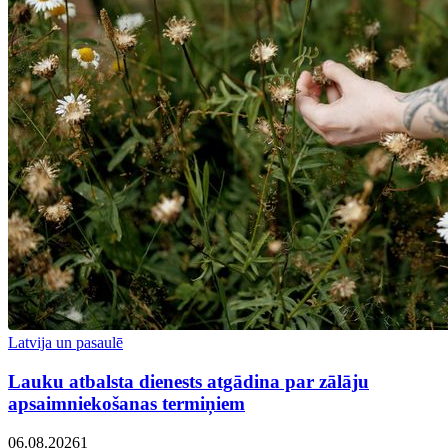
Latvija un pasaulē
Lauku atbalsta dienests atgādina par zālāju
apsaimniekošanas termiņiem
06.08.2026
1