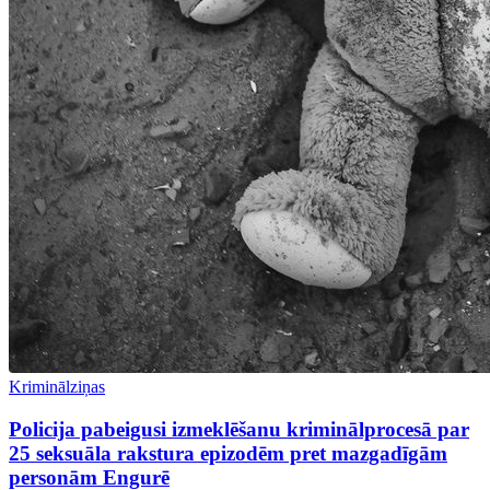
Kriminālziņas
Policija pabeigusi izmeklēšanu kriminālprocesā par
25 seksuāla rakstura epizodēm pret mazgadīgām
personām Engurē