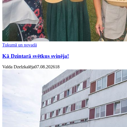
Tukumā un novadā
Kā Dzintarā svētkus svinēja!
Valda Dzelzkalēja
07.08.2026
1
8