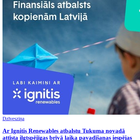
Dzīvesziņa
Ar Ignitis Renewables atbalstu Tukuma novadā
attīsta ilgtspējīgas brīvā laika pavadīšanas iespējas