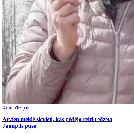
Kriminālziņas
Arvien meklē sievieti, kas pēdējo reizi redzēta
Jaunpils pusē