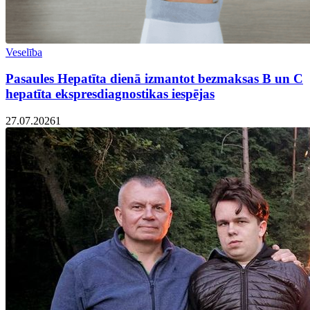
Veselība
Pasaules Hepatīta dienā izmantot bezmaksas B un C
hepatīta ekspresdiagnostikas iespējas
27.07.2026
1