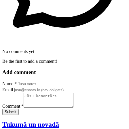
No comments yet
Be the first to add a comment!
Add comment
Confirm your email address
Name *
Email
Comment *
Submit
Tukumā un novadā