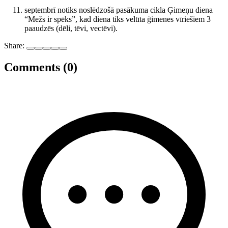
septembrī notiks noslēdzošā pasākuma cikla Ģimeņu diena
“Mežs ir spēks”, kad diena tiks veltīta ģimenes vīriešiem 3
paaudzēs (dēli, tēvi, vectēvi).
Share:
Comments (0)