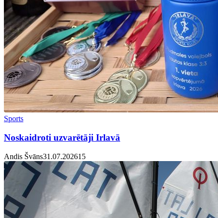
Sports
Noskaidroti uzvarētāji Irlavā
Andis Švāns
31.07.2026
1
5