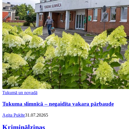
Tukumā un novadā
Tukuma slimnīcā – negaidīta vakara pārbaude
Agita Puķīte
31.07.2026
5
Kriminālziņas