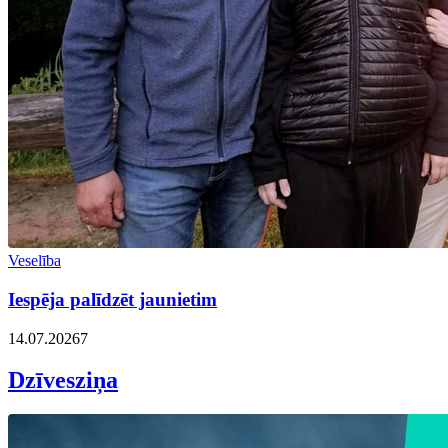
Veselība
Iespēja palīdzēt jaunietim
14.07.2026
7
Dzīvesziņa