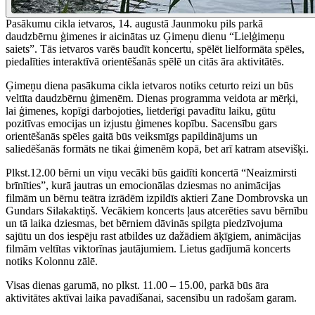
Pasākumu cikla ietvaros, 14. augustā Jaunmoku pils parkā
daudzbērnu ģimenes ir aicinātas uz Ģimeņu dienu “Lielģimeņu
saiets”. Tās ietvaros varēs baudīt koncertu, spēlēt lielformāta spēles,
piedalīties interaktīvā orientēšanās spēlē un citās āra aktivitātēs.
Ģimeņu diena pasākuma cikla ietvaros notiks ceturto reizi un būs
veltīta daudzbērnu ģimenēm. Dienas programma veidota ar mērķi,
lai ģimenes, kopīgi darbojoties, lietderīgi pavadītu laiku, gūtu
pozitīvas emocijas un izjustu ģimenes kopību. Sacensību gars
orientēšanās spēles gaitā būs veiksmīgs papildinājums un
saliedēšanās formāts ne tikai ģimenēm kopā, bet arī katram atsevišķi.
Plkst.12.00 bērni un viņu vecāki būs gaidīti koncertā “Neaizmirsti
brīnīties”, kurā jautras un emocionālas dziesmas no animācijas
filmām un bērnu teātra izrādēm izpildīs aktieri Zane Dombrovska un
Gundars Silakaktiņš. Vecākiem koncerts ļaus atcerēties savu bērnību
un tā laika dziesmas, bet bērniem dāvinās spilgta piedzīvojuma
sajūtu un dos iespēju rast atbildes uz dažādiem āķīgiem, animācijas
filmām veltītas viktorīnas jautājumiem. Lietus gadījumā koncerts
notiks Kolonnu zālē.
Visas dienas garumā, no plkst. 11.00 – 15.00, parkā būs āra
aktivitātes aktīvai laika pavadīšanai, sacensību un radošam garam.