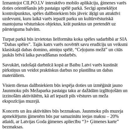
Izmantojot CILPO.LV interaktīvo mobilo aplikāciju, ģimenes varēs
doties orientēšanās jeb pastaigu spēlē parkā. Secīgi apmeklējot
kontrolpunktus, spēles dalībniekiem būs jāveic āķīgi un atraktīvi
uzdevumi, kuru laikā varēs iepazīt parku un kultūrvēsturiskā
mantojuma vēsturiskos objektus, krāt punktus un pretendēt uz
pārsteiguma balvām.
Turpat parkā būs izvietotas lielformāta koka spēles sadarbībā ar SIA
“Dabas spēles”. Tajās katrs varēs novērtēt savu erudīciju un veiksmi
klasiskajā dabas domino, atmiņu spēlē, “Ceļojums mežā” un citās
jaukās brīvā laika pavadīšanas nodarbēs.
Savukārt, radošajā darbnīcā kopā ar Baibu Latvi varēs kustināt
pirkstiņus un veidot praktiskus darbus no plastilīna un dabas
materiāliem.
Visiem dienas dalībniekiem būs iespēja doties un izmēģināt jauno
Jaunmoku pils Mežaparka pastaigu taku ar dažādām izglītojošām un
izzinošām aktivitātēm, kā arī iepazīt pils vēstures un meža
ekspozīcijas muzejā.
Koncerts un āra aktivitātes būs bezmaksas. Jaunmoku pils muzeja
apmeklējums ģimenēm būs par samazinātu ieejas maksu – 20%
atlaidi, ar Latvijas Goda ģimenes apliecību “3+ Ģimenes karte”
bezmaksas.