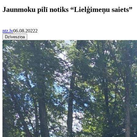
Jaunmoku pilī notiks “Lielģimeņu saiets”
ntz.lv
06.08.2022
2
Dzīvesziņa