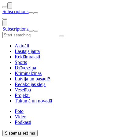
Subscriptions
Subscriptions
Aktuāli
Lasītājs jautā
Reklāmraksti
Sports
Dzīvesziņa
Kriminālziņas
Latvija un pasaulē
Redakcijas sleja
Veselība
Projekti
Tukumā un novadā
Foto
Video
Podkāsti
Sistēmas režīms