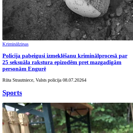
Kriminālziņas
Policija pabeigusi izmeklēšanu kriminālprocesā par
25 seksuāla rakstura epizodēm pret mazgadīgām
personām Engurē
Rūta Strautniece, Valsts policija
08.07.2026
4
Sports