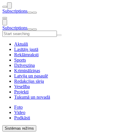
Subscriptions
Subscriptions
Aktuāli
Lasītājs jautā
Reklāmraksti
Sports
Dzīvesziņa
Kriminālziņas
Latvija un pasaulē
Redakcijas sleja
Veselība
Projekti
Tukumā un novadā
Foto
Video
Podkāsti
Sistēmas režīms