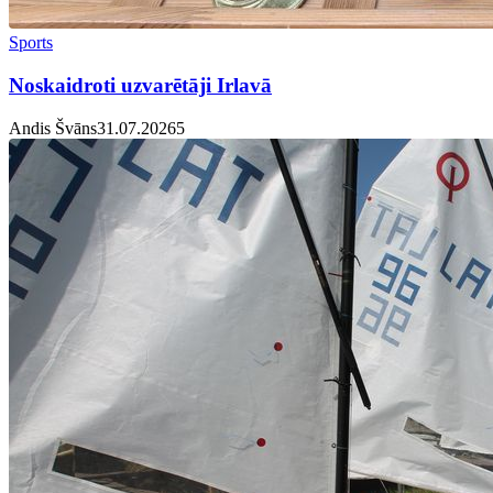
Sports
Noskaidroti uzvarētāji Irlavā
Andis Švāns
31.07.2026
5