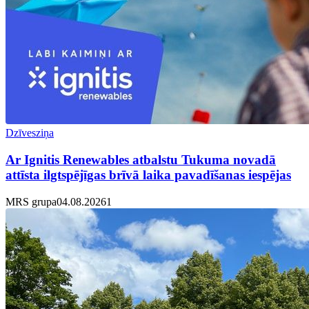
Dzīvesziņa
Ar Ignitis Renewables atbalstu Tukuma novadā
attīsta ilgtspējīgas brīvā laika pavadīšanas iespējas
MRS grupa
04.08.2026
1