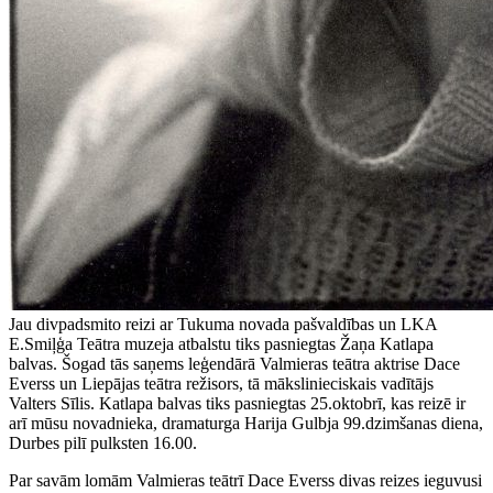
Jau divpadsmito reizi ar Tukuma novada pašvaldības un LKA
E.Smiļģa Teātra muzeja atbalstu tiks pasniegtas Žaņa Katlapa
balvas. Šogad tās saņems leģendārā Valmieras teātra aktrise Dace
Everss un Liepājas teātra režisors, tā mākslinieciskais vadītājs
Valters Sīlis. Katlapa balvas tiks pasniegtas 25.oktobrī, kas reizē ir
arī mūsu novadnieka, dramaturga Harija Gulbja 99.dzimšanas diena,
Durbes pilī pulksten 16.00.
Par savām lomām Valmieras teātrī Dace Everss divas reizes ieguvusi