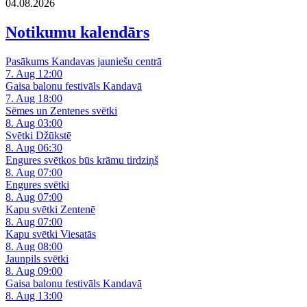
04.08.2026
Notikumu kalendārs
Pasākums Kandavas jauniešu centrā
7. Aug 12:00
Gaisa balonu festivāls Kandavā
7. Aug 18:00
Sēmes un Zentenes svētki
8. Aug 03:00
Svētki Džūkstē
8. Aug 06:30
Engures svētkos būs krāmu tirdziņš
8. Aug 07:00
Engures svētki
8. Aug 07:00
Kapu svētki Zentenē
8. Aug 07:00
Kapu svētki Viesatās
8. Aug 08:00
Jaunpils svētki
8. Aug 09:00
Gaisa balonu festivāls Kandavā
8. Aug 13:00