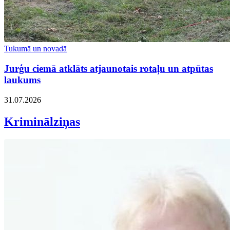
Tukumā un novadā
Jurģu ciemā atklāts atjaunotais rotaļu un atpūtas
laukums
31.07.2026
Kriminālziņas