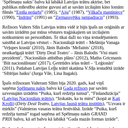
‘Spēlmaņu nakts’ balvu kā labākā Latvijas teātru aktrise, bet
publikas mīlestību aktrise guvusi arī ar savām izcilajām kino lomām
filmās “
Emīla nedarbi
” (1985), “
Aija
” (1987), “
Vilkaču mantiniece
”
(1990), “
Indrāni
” (1991) un “
Ziemassvētku jampadracis
” (1993).
Režisors Valters Sīlis Latvijas teātra vidē ir bijis īpašs un oriģināls ar
savām izrādēm par mūsu vēstures traģiskajiem un izcilajiem
notikumiem un personībām. Te tikai daži no viņa iestudējumiem
saistībā ar Latvijas vēsturi – Nacionālajā teātrī – Melānija Vanaga
‘Veļupes krastā’ (2010), Jānis Balodis ‘Mežainis’ (2018),
neatkarīgajā teātrī ‘Dirty Deal Teatro’ – Jānis Balodis ‘Visi mani
prezidenti’, ‘Nacionālais attīstības plāns’ (2012), Matīss Gricmanis
‘Būt nacionālistam’ (2017), Ģertrūdes ielas teātrī – ‘Leģionāri’
(2011). Patlaban Latvijas Leļļu teātrī skatāma V.Sīļa iestudētā izrāde
‘Sibīrijas haiku’ (Jurga Vile, Lina Itagaki).
Īpašs režisoram Valteram Sīlim bija 2020. gads, kad viņš
saņēma
Spēlmaņu nakts
balvu kā
Gada režisors
par savām
uzvestajām izrādēm “Puika, kurš redzēja tumsā”, “Finlandizācija”
(
Latvijas Nacionālais teātris
), “Izskatās, ka tu mirsi” (kopā ar
Kati
Krolli
) (
Dirty Deal Teatro
,
Latvijas Jaunā teātra institūts
), “Uzvara ir
mirklis” (Valmieras vasaras teātra festivālsā. Izrāde “Puika, kurš
redzēja tumsā” togad saņēma arī Spēlmaņu nakts
GRAND
PRIX
balvu, kā arī balvu kā labākā “Gada mazās formas izrāde”.