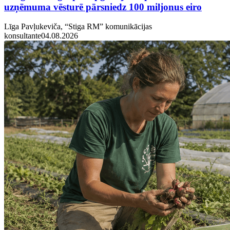
uzņēmuma vēsturē pārsniedz 100 miljonus eiro
Līga Pavļukeviča, “Stiga RM” komunikācijas
konsultante
04.08.2026