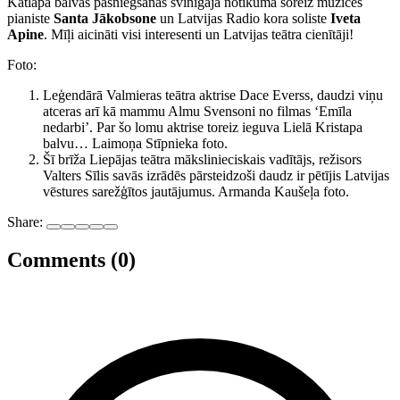
Katlapa balvas pasniegšanas svinīgajā notikumā šoreiz muzicēs
pianiste
Santa Jākobsone
un Latvijas Radio kora soliste
Iveta
Apine
. Mīļi aicināti visi interesenti un Latvijas teātra cienītāji!
Foto:
Leģendārā Valmieras teātra aktrise Dace Everss, daudzi viņu
atceras arī kā mammu Almu Svensoni no filmas ‘Emīla
nedarbi’. Par šo lomu aktrise toreiz ieguva Lielā Kristapa
balvu… Laimoņa Stīpnieka foto.
Šī brīža Liepājas teātra mākslinieciskais vadītājs, režisors
Valters Sīlis savās izrādēs pārsteidzoši daudz ir pētījis Latvijas
vēstures sarežģītos jautājumus. Armanda Kaušeļa foto.
Share:
Comments (0)