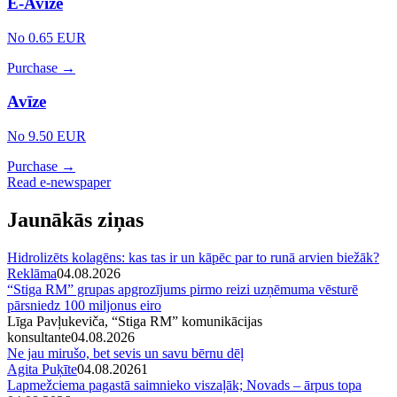
E-Avīze
No 0.65 EUR
Purchase →
Avīze
No 9.50 EUR
Purchase →
Read e-newspaper
Jaunākās ziņas
Hidrolizēts kolagēns: kas tas ir un kāpēc par to runā arvien biežāk?
Reklāma
04.08.2026
“Stiga RM” grupas apgrozījums pirmo reizi uzņēmuma vēsturē
pārsniedz 100 miljonus eiro
Līga Pavļukeviča, “Stiga RM” komunikācijas
konsultante
04.08.2026
Ne jau mirušo, bet sevis un savu bērnu dēļ
Agita Puķīte
04.08.2026
1
Lapmežciema pagastā saimnieko viszaļāk; Novads – ārpus topa