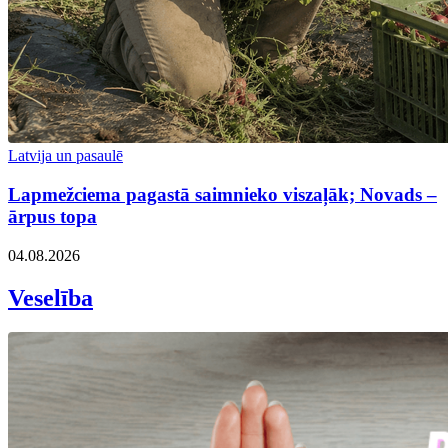
Latvija un pasaulē
Lapmežciema pagastā saimnieko viszaļāk; Novads –
ārpus topa
04.08.2026
Veselība