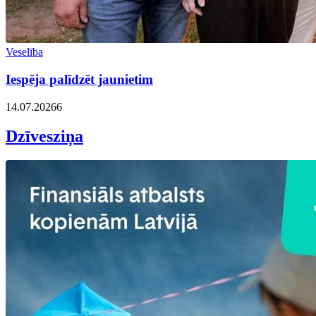
Veselība
Iespēja palīdzēt jaunietim
14.07.2026
6
Dzīvesziņa