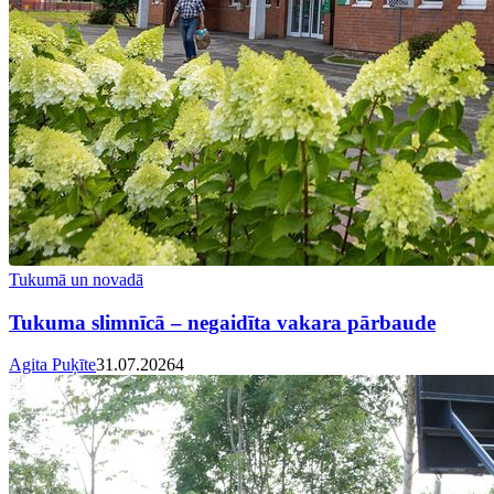
Tukumā un novadā
Tukuma slimnīcā – negaidīta vakara pārbaude
Agita Puķīte
31.07.2026
4