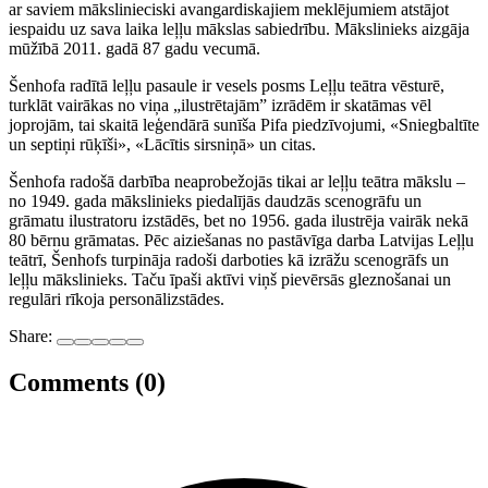
ar saviem mākslinieciski avangardiskajiem meklējumiem atstājot
iespaidu uz sava laika leļļu mākslas sabiedrību. Mākslinieks aizgāja
mūžībā 2011. gadā 87 gadu vecumā.
Šenhofa radītā leļļu pasaule ir vesels posms Leļļu teātra vēsturē,
turklāt vairākas no viņa „ilustrētajām” izrādēm ir skatāmas vēl
joprojām, tai skaitā leģendārā sunīša Pifa piedzīvojumi, «Sniegbaltīte
un septiņi rūķīši», «Lācītis sirsniņā» un citas.
Šenhofa radošā darbība neaprobežojās tikai ar leļļu teātra mākslu –
no 1949. gada mākslinieks piedalījās daudzās scenogrāfu un
grāmatu ilustratoru izstādēs, bet no 1956. gada ilustrēja vairāk nekā
80 bērnu grāmatas. Pēc aiziešanas no pastāvīga darba Latvijas Leļļu
teātrī, Šenhofs turpināja radoši darboties kā izrāžu scenogrāfs un
leļļu mākslinieks. Taču īpaši aktīvi viņš pievērsās gleznošanai un
regulāri rīkoja personālizstādes.
Share:
Comments (0)