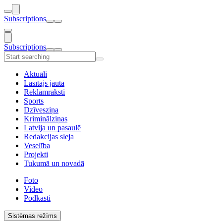
Subscriptions
Subscriptions
Aktuāli
Lasītājs jautā
Reklāmraksti
Sports
Dzīvesziņa
Kriminālziņas
Latvija un pasaulē
Redakcijas sleja
Veselība
Projekti
Tukumā un novadā
Foto
Video
Podkāsti
Sistēmas režīms