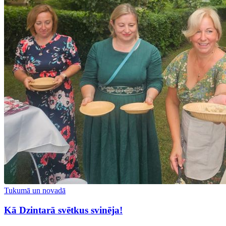
Tukumā un novadā
Kā Dzintarā svētkus svinēja!