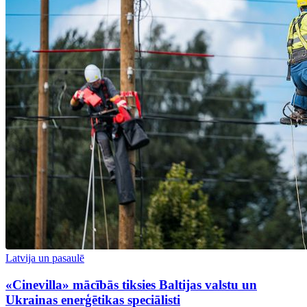
Latvija un pasaulē
«Cinevilla» mācībās tiksies Baltijas valstu un
Ukrainas enerģētikas speciālisti