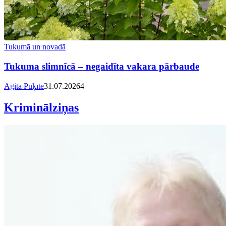
Tukumā un novadā
Tukuma slimnīcā – negaidīta vakara pārbaude
Agita Puķīte
31.07.2026
4
Kriminālziņas