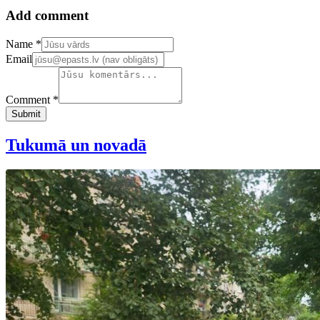
Add comment
Confirm your email address
Name *
Email
Comment *
Submit
Tukumā un novadā