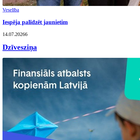
Veselība
Iespēja palīdzēt jaunietim
14.07.2026
6
Dzīvesziņa