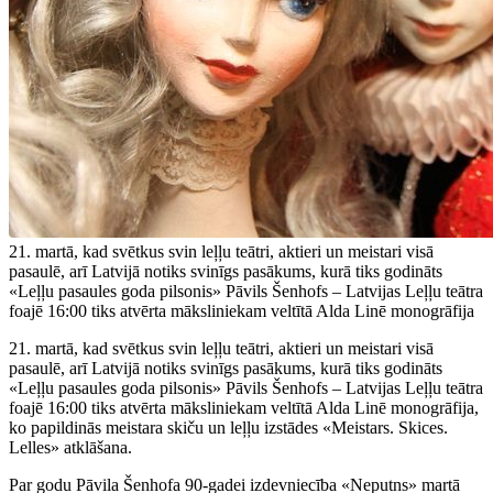
21. martā, kad svētkus svin leļļu teātri, aktieri un meistari visā
pasaulē, arī Latvijā notiks svinīgs pasākums, kurā tiks godināts
«Leļļu pasaules goda pilsonis» Pāvils Šenhofs – Latvijas Leļļu teātra
foajē 16:00 tiks atvērta māksliniekam veltītā Alda Linē monogrāfija
21. martā, kad svētkus svin leļļu teātri, aktieri un meistari visā
pasaulē, arī Latvijā notiks svinīgs pasākums, kurā tiks godināts
«Leļļu pasaules goda pilsonis» Pāvils Šenhofs – Latvijas Leļļu teātra
foajē 16:00 tiks atvērta māksliniekam veltītā Alda Linē monogrāfija,
ko papildinās meistara skiču un leļļu izstādes «Meistars. Skices.
Lelles» atklāšana.
Par godu Pāvila Šenhofa 90-gadei izdevniecība «Neputns» martā