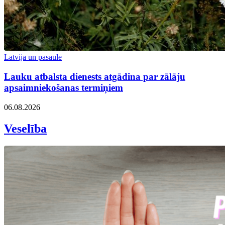
Latvija un pasaulē
Lauku atbalsta dienests atgādina par zālāju
apsaimniekošanas termiņiem
06.08.2026
Veselība