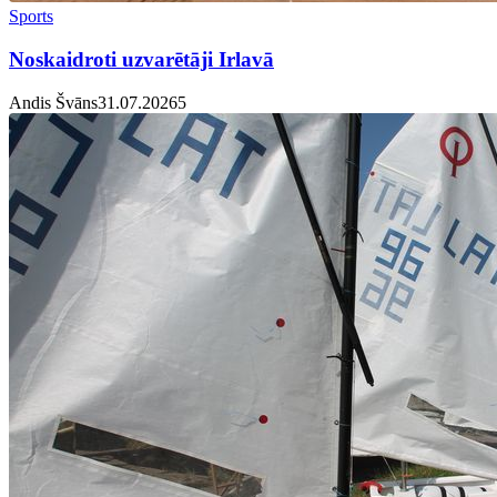
Sports
Noskaidroti uzvarētāji Irlavā
Andis Švāns
31.07.2026
5