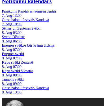
Notikumu kalendārs
Pasākums Kandavas jauniešu centrā
7. Aug 12:00
Gaisa balonu festivāls Kandavā
7. Aug 18:00
Sēmes un Zentenes svētki
8. Aug 03:00
Svētki Džūkstē
8. Aug 06:30
Engures svētkos būs krāmu tirdziņš
8. Aug 07:00
Engures svētki
8. Aug 07:00
Kapu svētki Zentenē
8. Aug 07:00
Kapu svētki Viesatās
8. Aug 08:00
Jaunpils svētki
8. Aug 09:00
Gaisa balonu festivāls Kandavā
8. Aug 13:00