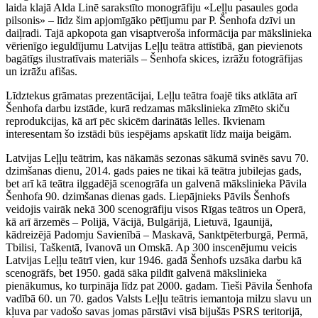
laida klajā Alda Linē sarakstīto monogrāfiju «Leļļu pasaules goda
pilsonis» – līdz šim apjomīgāko pētījumu par P. Šenhofa dzīvi un
daiļradi. Tajā apkopota gan visaptveroša informācija par mākslinieka
vērienīgo ieguldījumu Latvijas Leļļu teātra attīstībā, gan pievienots
bagātīgs ilustratīvais materiāls – Šenhofa skices, izrāžu fotogrāfijas
un izrāžu afišas.
Līdztekus grāmatas prezentācijai, Leļļu teātra foajē tiks atklāta arī
Šenhofa darbu izstāde, kurā redzamas mākslinieka zīmēto skiču
reprodukcijas, kā arī pēc skicēm darinātās lelles. Ikvienam
interesentam šo izstādi būs iespējams apskatīt līdz maija beigām.
Latvijas Leļļu teātrim, kas nākamās sezonas sākumā svinēs savu 70.
dzimšanas dienu, 2014. gads paies ne tikai kā teātra jubilejas gads,
bet arī kā teātra ilggadējā scenogrāfa un galvenā mākslinieka Pāvila
Šenhofa 90. dzimšanas dienas gads. Liepājnieks Pāvils Šenhofs
veidojis vairāk nekā 300 scenogrāfiju visos Rīgas teātros un Operā,
kā arī ārzemēs – Polijā, Vācijā, Bulgārijā, Lietuvā, Igaunijā,
kādreizējā Padomju Savienībā – Maskavā, Sanktpēterburgā, Permā,
Tbilisi, Taškentā, Ivanovā un Omskā. Ap 300 inscenējumu veicis
Latvijas Leļļu teātrī vien, kur 1946. gadā Šenhofs uzsāka darbu kā
scenogrāfs, bet 1950. gadā sāka pildīt galvenā mākslinieka
pienākumus, ko turpināja līdz pat 2000. gadam. Tieši Pāvila Šenhofa
vadībā 60. un 70. gados Valsts Leļļu teātris iemantoja milzu slavu un
kļuva par vadošo savas jomas pārstāvi visā bijušās PSRS teritorijā,