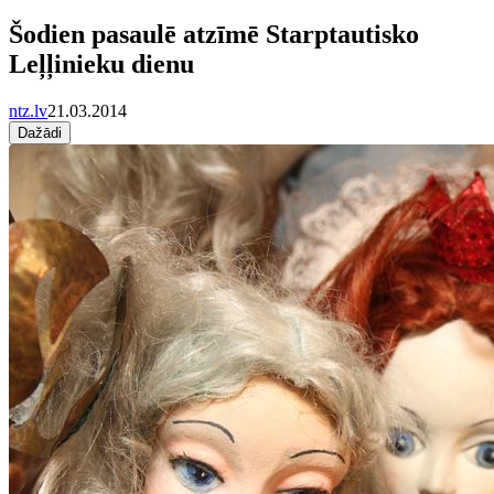
Šodien pasaulē atzīmē Starptautisko
Leļļinieku dienu
ntz.lv
21.03.2014
Dažādi