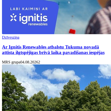
Dzīvesziņa
Ar Ignitis Renewables atbalstu Tukuma novadā
attīsta ilgtspējīgas brīvā laika pavadīšanas iespējas
MRS grupa
04.08.2026
2