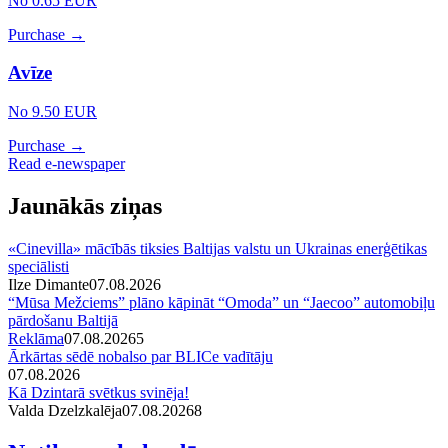
No 0.65 EUR
Purchase →
Avīze
No 9.50 EUR
Purchase →
Read e-newspaper
Jaunākās ziņas
«Cinevilla» mācībās tiksies Baltijas valstu un Ukrainas enerģētikas
speciālisti
Ilze Dimante
07.08.2026
“Mūsa Mežciems” plāno kāpināt “Omoda” un “Jaecoo” automobiļu
pārdošanu Baltijā
Reklāma
07.08.2026
5
Ārkārtas sēdē nobalso par BLICe vadītāju
07.08.2026
Kā Dzintarā svētkus svinēja!
Valda Dzelzkalēja
07.08.2026
8