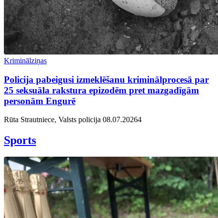
Kriminālziņas
Policija pabeigusi izmeklēšanu kriminālprocesā par
25 seksuāla rakstura epizodēm pret mazgadīgām
personām Engurē
Rūta Strautniece, Valsts policija
08.07.2026
4
Sports