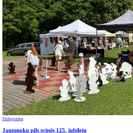
Dzīvesziņa
Jaunmoku pils svinēs 125. jubileju