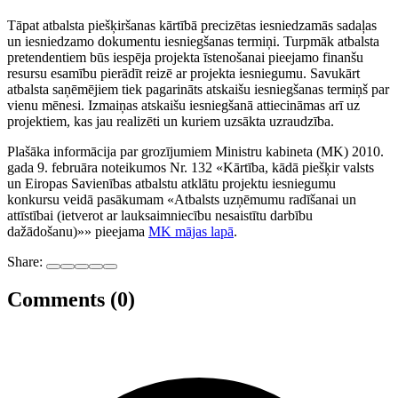
Tāpat atbalsta piešķiršanas kārtībā precizētas iesniedzamās sadaļas
un iesniedzamo dokumentu iesniegšanas termiņi. Turpmāk atbalsta
pretendentiem būs iespēja projekta īstenošanai pieejamo finanšu
resursu esamību pierādīt reizē ar projekta iesniegumu. Savukārt
atbalsta saņēmējiem tiek pagarināts atskaišu iesniegšanas termiņš par
vienu mēnesi. Izmaiņas atskaišu iesniegšanā attiecināmas arī uz
projektiem, kas jau realizēti un kuriem uzsākta uzraudzība.
Plašāka informācija par grozījumiem Ministru kabineta (MK) 2010.
gada 9. februāra noteikumos Nr. 132 «Kārtība, kādā piešķir valsts
un Eiropas Savienības atbalstu atklātu projektu iesniegumu
konkursu veidā pasākumam «Atbalsts uzņēmumu radīšanai un
attīstībai (ietverot ar lauksaimniecību nesaistītu darbību
dažādošanu)»» pieejama
MK mājas lapā
.
Share:
Comments (0)