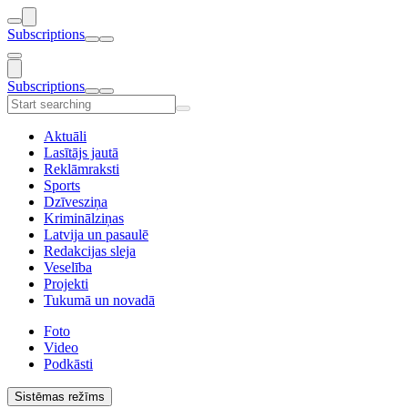
Subscriptions
Subscriptions
Aktuāli
Lasītājs jautā
Reklāmraksti
Sports
Dzīvesziņa
Kriminālziņas
Latvija un pasaulē
Redakcijas sleja
Veselība
Projekti
Tukumā un novadā
Foto
Video
Podkāsti
Sistēmas režīms