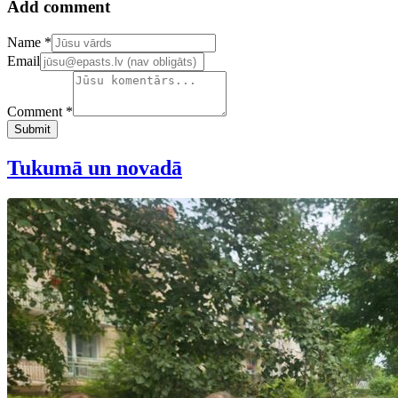
Add comment
Confirm your email address
Name *
Email
Comment *
Submit
Tukumā un novadā