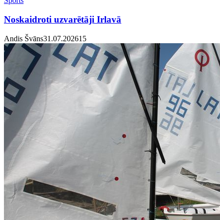
Sports
Noskaidroti uzvarētāji Irlavā
Andis Švāns
31.07.2026
1
5