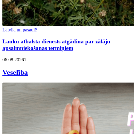
Latvija un pasaulē
Lauku atbalsta dienests atgādina par zālāju
apsaimniekošanas termiņiem
06.08.2026
1
Veselība