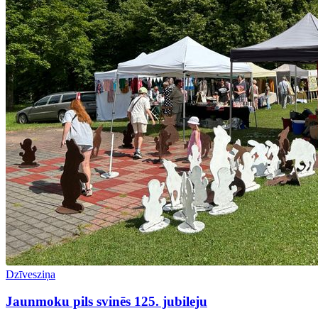
Dzīvesziņa
Jaunmoku pils svinēs 125. jubileju