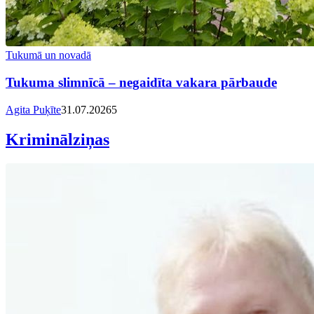
Tukumā un novadā
Tukuma slimnīcā – negaidīta vakara pārbaude
Agita Puķīte
31.07.2026
5
Kriminālziņas