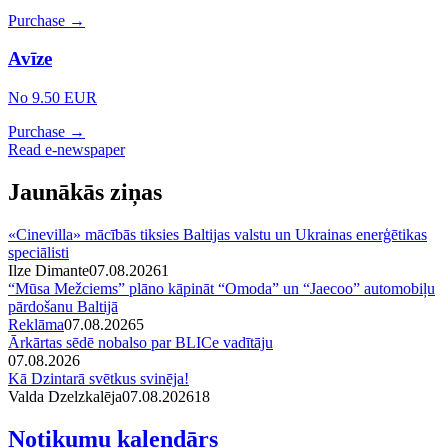
Purchase →
Avīze
No 9.50 EUR
Purchase →
Read e-newspaper
Jaunākās ziņas
«Cinevilla» mācībās tiksies Baltijas valstu un Ukrainas enerģētikas
speciālisti
Ilze Dimante
07.08.2026
1
“Mūsa Mežciems” plāno kāpināt “Omoda” un “Jaecoo” automobiļu
pārdošanu Baltijā
Reklāma
07.08.2026
5
Ārkārtas sēdē nobalso par BLICe vadītāju
07.08.2026
Kā Dzintarā svētkus svinēja!
Valda Dzelzkalēja
07.08.2026
1
8
Notikumu kalendārs