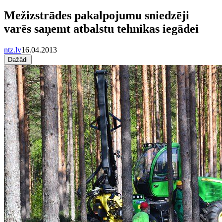
Mežizstrādes pakalpojumu sniedzēji
varēs saņemt atbalstu tehnikas iegādei
ntz.lv
16.04.2013
Dažādi