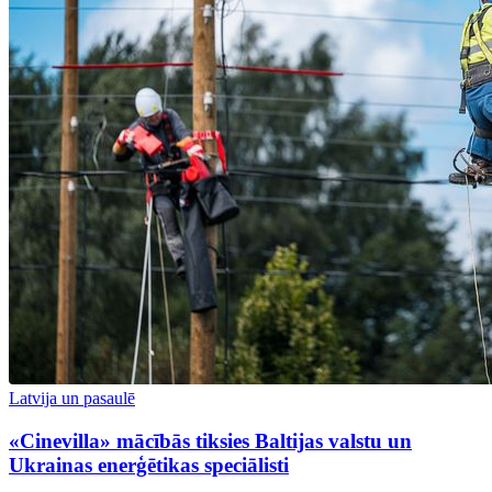
Latvija un pasaulē
«Cinevilla» mācībās tiksies Baltijas valstu un
Ukrainas enerģētikas speciālisti