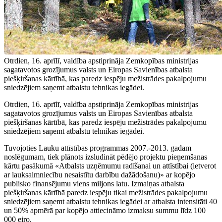
Otrdien, 16. aprīlī, valdība apstiprināja Zemkopības ministrijas
sagatavotos grozījumus valsts un Eiropas Savienības atbalsta
piešķiršanas kārtībā, kas paredz iespēju mežistrādes pakalpojumu
sniedzējiem saņemt atbalstu tehnikas iegādei.
Otrdien, 16. aprīlī, valdība apstiprināja Zemkopības ministrijas
sagatavotos grozījumus valsts un Eiropas Savienības atbalsta
piešķiršanas kārtībā, kas paredz iespēju mežistrādes pakalpojumu
sniedzējiem saņemt atbalstu tehnikas iegādei.
Tuvojoties Lauku attīstības programmas 2007.-2013. gadam
noslēgumam, tiek plānots izsludināt pēdējo projektu pieņemšanas
kārtu pasākumā «Atbalsts uzņēmumu radīšanai un attīstībai (ietverot
ar lauksaimniecību nesaistītu darbību dažādošanu)» ar kopējo
publisko finansējumu viens miljons latu. Izmaiņas atbalsta
piešķiršanas kārtībā paredz iespēju tikai mežistrādes pakalpojumu
sniedzējiem saņemt atbalstu tehnikas iegādei ar atbalsta intensitāti 40
un 50% apmērā par kopējo attiecināmo izmaksu summu līdz 100
000 eiro.