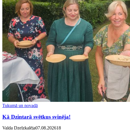
Tukumā un novadā
Kā Dzintarā svētkus svinēja!
Valda Dzelzkalēja
07.08.2026
1
8