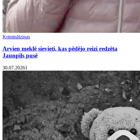
Kriminālziņas
Arvien meklē sievieti, kas pēdējo reizi redzēta
Jaunpils pusē
30.07.2026
1