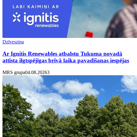
Dzīvesziņa
Ar Ignitis Renewables atbalstu Tukuma novadā
attīsta ilgtspējīgas brīvā laika pavadīšanas iespējas
MRS grupa
04.08.2026
3