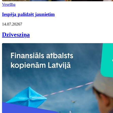
Veselība
Iespēja palīdzēt jaunietim
14.07.2026
7
Dzīvesziņa