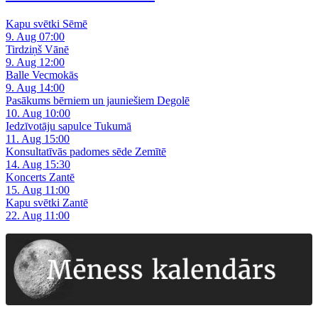
Kapu svētki Sēmē
9. Aug 07:00
Tirdziņš Vānē
9. Aug 12:00
Balle Vecmokās
9. Aug 14:00
Pasākums bērniem un jauniešiem Degolē
10. Aug 10:00
Iedzīvotāju sapulce Tukumā
11. Aug 15:00
Konsultatīvās padomes sēde Zemītē
14. Aug 15:30
Koncerts Zantē
15. Aug 11:00
Kapu svētki Zantē
22. Aug 11:00