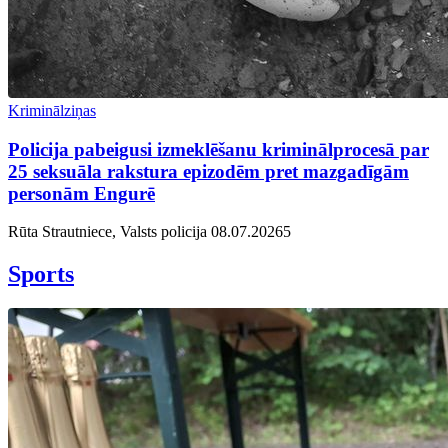
Kriminālziņas
Policija pabeigusi izmeklēšanu kriminālprocesā par
25 seksuāla rakstura epizodēm pret mazgadīgām
personām Engurē
Rūta Strautniece, Valsts policija
08.07.2026
5
Sports