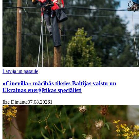
Latvija un pasaulē
«Cinevilla» mācībās tiksies Baltijas valstu un
Ukrainas enerģētikas speciālisti
Ilze Dimante
07.08.2026
1