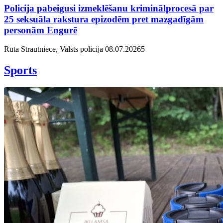
Policija pabeigusi izmeklēšanu kriminālprocesā par
25 seksuāla rakstura epizodēm pret mazgadīgām
personām Engurē
Rūta Strautniece, Valsts policija
08.07.2026
5
Sports