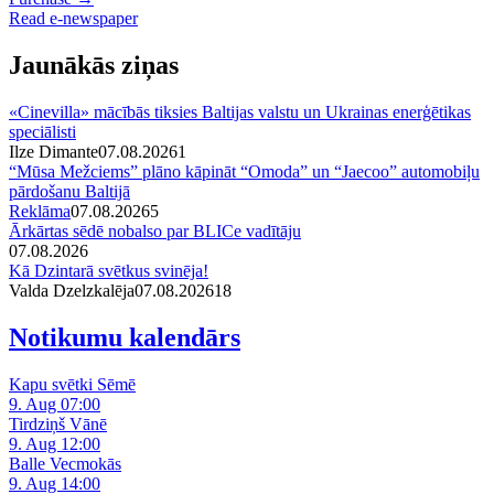
Read e-newspaper
Jaunākās ziņas
«Cinevilla» mācībās tiksies Baltijas valstu un Ukrainas enerģētikas
speciālisti
Ilze Dimante
07.08.2026
1
“Mūsa Mežciems” plāno kāpināt “Omoda” un “Jaecoo” automobiļu
pārdošanu Baltijā
Reklāma
07.08.2026
5
Ārkārtas sēdē nobalso par BLICe vadītāju
07.08.2026
Kā Dzintarā svētkus svinēja!
Valda Dzelzkalēja
07.08.2026
1
8
Notikumu kalendārs
Kapu svētki Sēmē
9. Aug 07:00
Tirdziņš Vānē
9. Aug 12:00
Balle Vecmokās
9. Aug 14:00