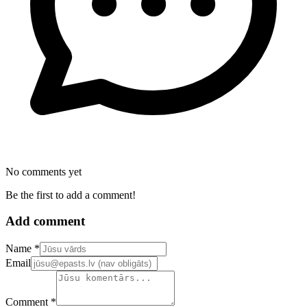
No comments yet
Be the first to add a comment!
Add comment
Confirm your email address
Name *
Email
Comment *