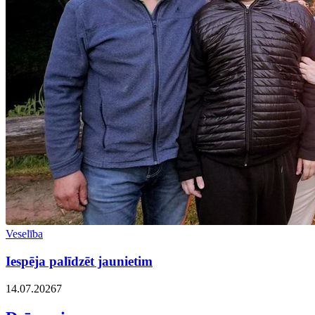
Veselība
Iespēja palīdzēt jaunietim
14.07.2026
7