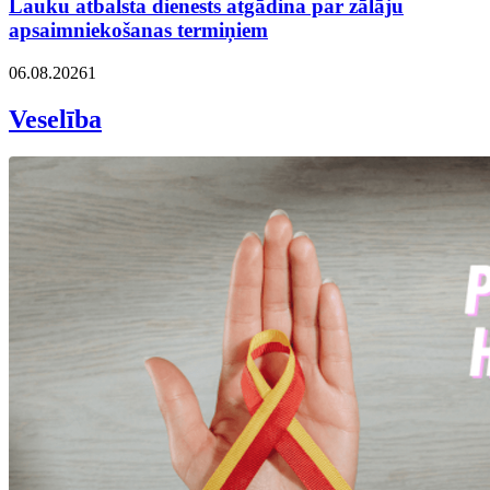
Lauku atbalsta dienests atgādina par zālāju
apsaimniekošanas termiņiem
06.08.2026
1
Veselība