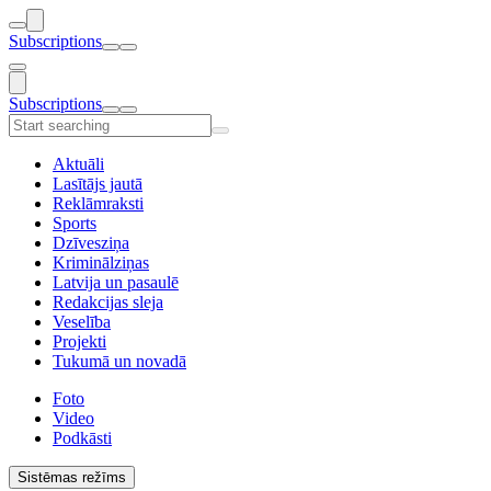
Subscriptions
Subscriptions
Aktuāli
Lasītājs jautā
Reklāmraksti
Sports
Dzīvesziņa
Kriminālziņas
Latvija un pasaulē
Redakcijas sleja
Veselība
Projekti
Tukumā un novadā
Foto
Video
Podkāsti
Sistēmas režīms