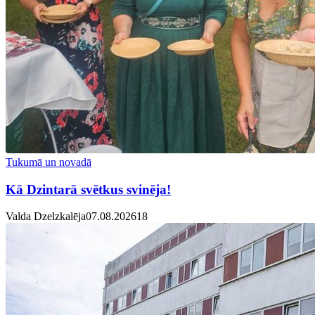
Tukumā un novadā
Kā Dzintarā svētkus svinēja!
Valda Dzelzkalēja
07.08.2026
1
8