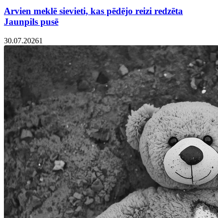
Arvien meklē sievieti, kas pēdējo reizi redzēta
Jaunpils pusē
30.07.2026
1