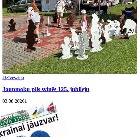
Dzīvesziņa
Jaunmoku pils svinēs 125. jubileju
03.08.2026
1