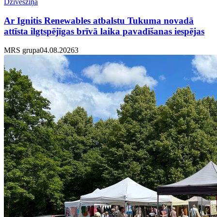
Dzīvesziņa
Ar Ignitis Renewables atbalstu Tukuma novadā
attīsta ilgtspējīgas brīvā laika pavadīšanas iespējas
MRS grupa
04.08.2026
3