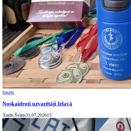
Sports
Noskaidroti uzvarētāji Irlavā
Andis Švāns
31.07.2026
1
5