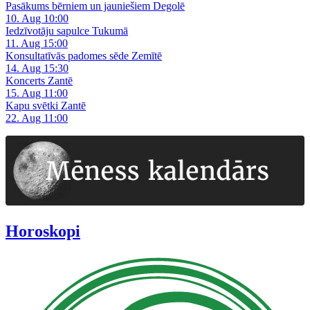
Pasākums bērniem un jauniešiem Degolē
10. Aug 10:00
Iedzīvotāju sapulce Tukumā
11. Aug 15:00
Konsultatīvās padomes sēde Zemītē
14. Aug 15:30
Koncerts Zantē
15. Aug 11:00
Kapu svētki Zantē
22. Aug 11:00
Horoskopi