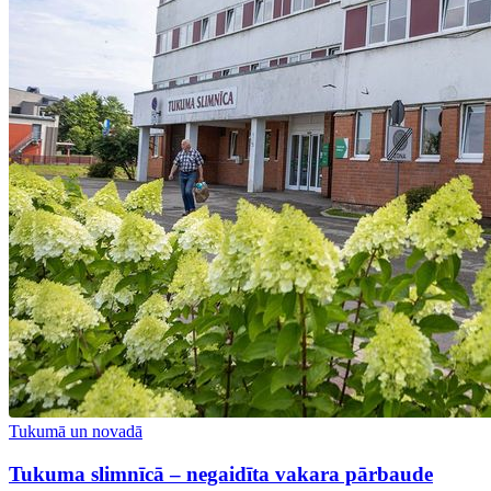
Tukumā un novadā
Tukuma slimnīcā – negaidīta vakara pārbaude