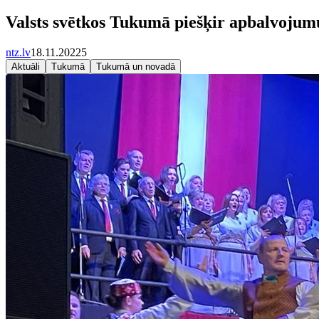
Valsts svētkos Tukumā piešķir apbalvojum
ntz.lv
18.11.2022
5
Aktuāli
Tukumā
Tukumā un novadā