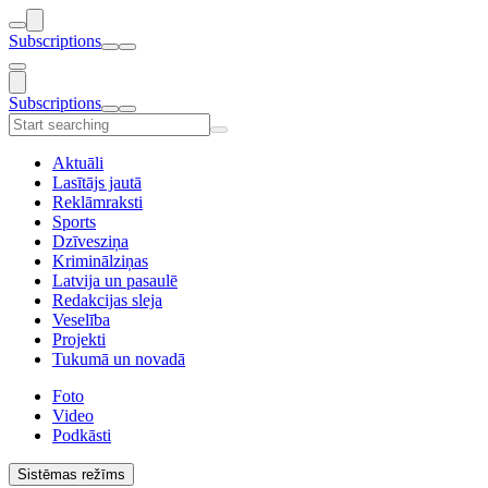
Subscriptions
Subscriptions
Aktuāli
Lasītājs jautā
Reklāmraksti
Sports
Dzīvesziņa
Kriminālziņas
Latvija un pasaulē
Redakcijas sleja
Veselība
Projekti
Tukumā un novadā
Foto
Video
Podkāsti
Sistēmas režīms