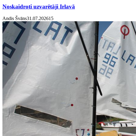
Noskaidroti uzvarētāji Irlavā
Andis Švāns
31.07.2026
1
5