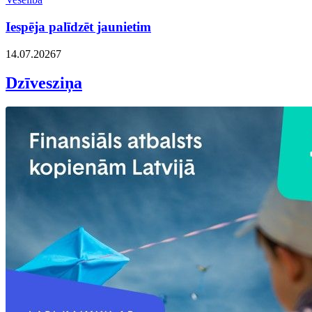
Iespēja palīdzēt jaunietim
14.07.2026
7
Dzīvesziņa