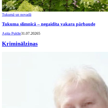
Tukumā un novadā
Tukuma slimnīcā – negaidīta vakara pārbaude
Agita Puķīte
31.07.2026
5
Kriminālziņas