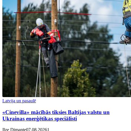
Latvija un pasaulē
«Cinevilla» mācībās tiksies Baltijas valstu un
Ukrainas enerģētikas speciālisti
Ilze Dimante
07.08.2026
1