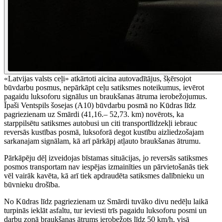
«Latvijas valsts ceļi» atkārtoti aicina autovadītājus, šķērsojot
būvdarbu posmus, nepārkāpt ceļu satiksmes noteikumus, ievērot
pagaidu luksoforu signālus un braukšanas ātruma ierobežojumus.
Īpaši Ventspils šosejas (A10) būvdarbu posmā no Kūdras līdz
pagriezienam uz Smārdi (41,16.– 52,73. km) novērots, ka
starppilsētu satiksmes autobusi un citi transportlīdzekļi iebrauc
reversās kustības posmā, luksoforā degot kustību aizliedzošajam
sarkanajam signālam, kā arī pārkāpj atļauto braukšanas ātrumu.
Pārkāpēju dēļ izveidojas bīstamas situācijas, jo reversās satiksmes
posmos transportam nav iespējas izmainīties un pārvietošanās tiek
vēl vairāk kavēta, kā arī tiek apdraudēta satiksmes dalībnieku un
būvnieku drošība.
No Kūdras līdz pagriezienam uz Smārdi tuvāko divu nedēļu laikā
turpinās ieklāt asfaltu, tur ieviesti trīs pagaidu luksoforu posmi un
darbu zonā braukšanas ātrums ierobežots līdz 50 km/h, visā