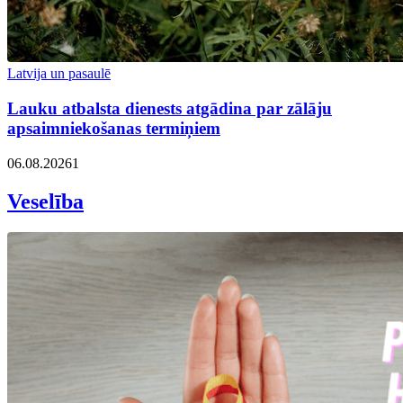
Latvija un pasaulē
Lauku atbalsta dienests atgādina par zālāju
apsaimniekošanas termiņiem
06.08.2026
1
Veselība