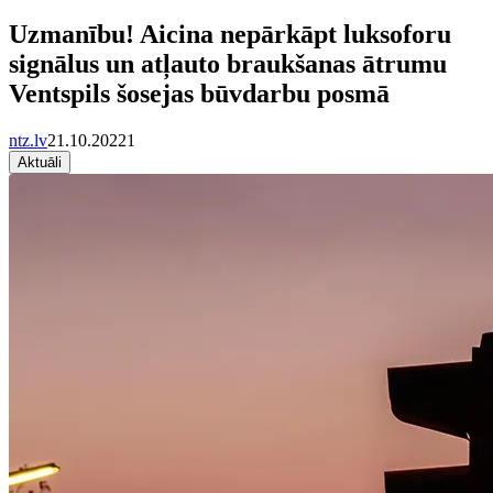
Uzmanību! Aicina nepārkāpt luksoforu
signālus un atļauto braukšanas ātrumu
Ventspils šosejas būvdarbu posmā
ntz.lv
21.10.2022
1
Aktuāli