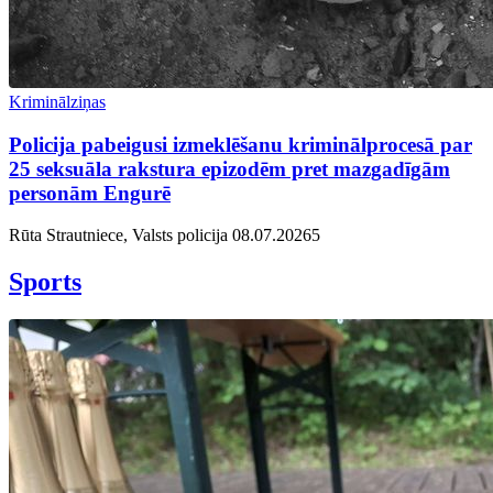
Kriminālziņas
Policija pabeigusi izmeklēšanu kriminālprocesā par
25 seksuāla rakstura epizodēm pret mazgadīgām
personām Engurē
Rūta Strautniece, Valsts policija
08.07.2026
5
Sports