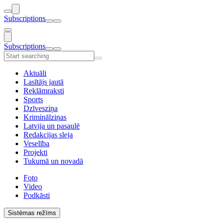
Subscriptions
Subscriptions
Aktuāli
Lasītājs jautā
Reklāmraksti
Sports
Dzīvesziņa
Kriminālziņas
Latvija un pasaulē
Redakcijas sleja
Veselība
Projekti
Tukumā un novadā
Foto
Video
Podkāsti
Sistēmas režīms