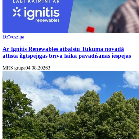
Dzīvesziņa
Ar Ignitis Renewables atbalstu Tukuma novadā
attīsta ilgtspējīgas brīvā laika pavadīšanas iespējas
MRS grupa
04.08.2026
3