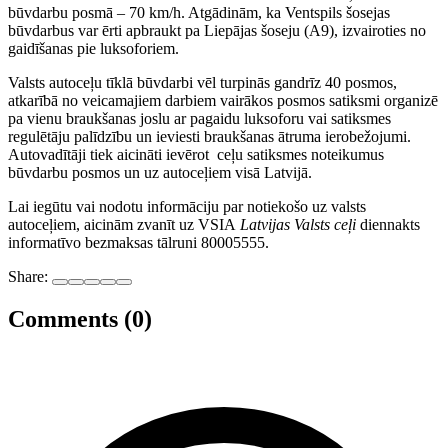
būvdarbu posmā – 70 km/h. Atgādinām, ka Ventspils šosejas
būvdarbus var ērti apbraukt pa Liepājas šoseju (A9), izvairoties no
gaidīšanas pie luksoforiem.
Valsts autoceļu tīklā būvdarbi vēl turpinās gandrīz 40 posmos,
atkarībā no veicamajiem darbiem vairākos posmos satiksmi organizē
pa vienu braukšanas joslu ar pagaidu luksoforu vai satiksmes
regulētāju palīdzību un ieviesti braukšanas ātruma ierobežojumi.
Autovadītāji tiek aicināti ievērot ceļu satiksmes noteikumus
būvdarbu posmos un uz autoceļiem visā Latvijā.
Lai iegūtu vai nodotu informāciju par notiekošo uz valsts
autoceļiem, aicinām zvanīt uz VSIA
Latvijas Valsts ceļi
diennakts
informatīvo bezmaksas tālruni 80005555.
Share:
Comments (0)