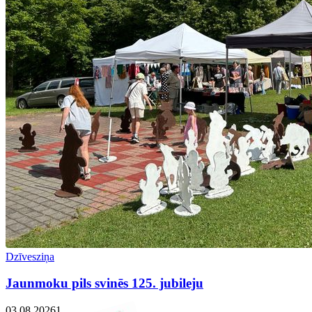
Dzīvesziņa
Jaunmoku pils svinēs 125. jubileju
03.08.2026
1