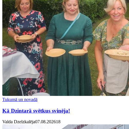
Tukumā un novadā
Kā Dzintarā svētkus svinēja!
Valda Dzelzkalēja
07.08.2026
1
8