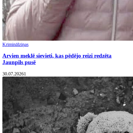
Kriminālziņas
Arvien meklē sievieti, kas pēdējo reizi redzēta
Jaunpils pusē
30.07.2026
1