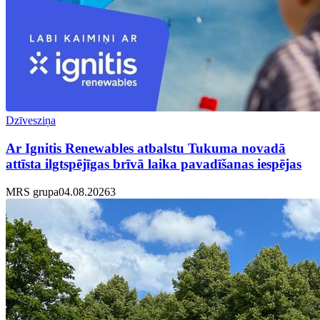
Dzīvesziņa
Ar Ignitis Renewables atbalstu Tukuma novadā
attīsta ilgtspējīgas brīvā laika pavadīšanas iespējas
MRS grupa
04.08.2026
3