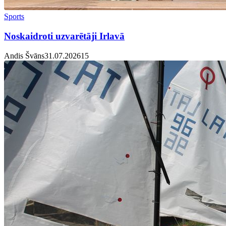
Sports
Noskaidroti uzvarētāji Irlavā
Andis Švāns
31.07.2026
1
5