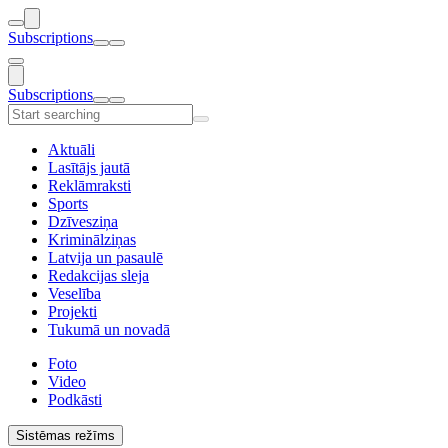
Subscriptions
Subscriptions
Aktuāli
Lasītājs jautā
Reklāmraksti
Sports
Dzīvesziņa
Kriminālziņas
Latvija un pasaulē
Redakcijas sleja
Veselība
Projekti
Tukumā un novadā
Foto
Video
Podkāsti
Sistēmas režīms