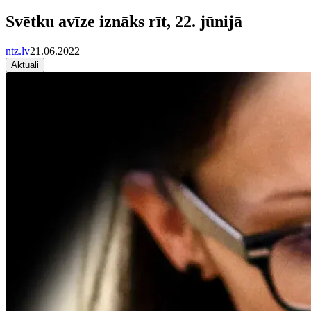
Svētku avīze iznāks rīt, 22. jūnijā
ntz.lv
21.06.2022
Aktuāli