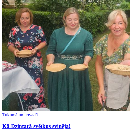
Tukumā un novadā
Kā Dzintarā svētkus svinēja!