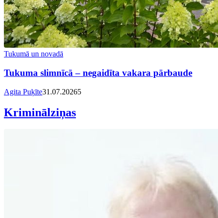
Tukumā un novadā
Tukuma slimnīcā – negaidīta vakara pārbaude
Agita Puķīte
31.07.2026
5
Kriminālziņas