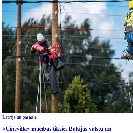
Latvija un pasaulē
«Cinevilla» mācībās tiksies Baltijas valstu un