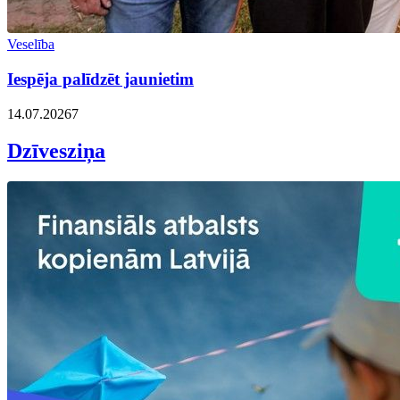
Veselība
Iespēja palīdzēt jaunietim
14.07.2026
7
Dzīvesziņa