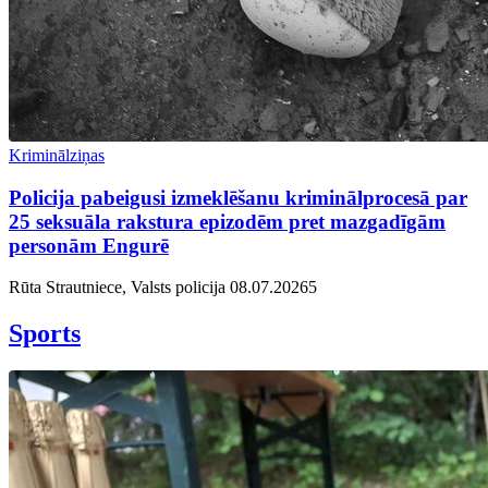
Kriminālziņas
Policija pabeigusi izmeklēšanu kriminālprocesā par
25 seksuāla rakstura epizodēm pret mazgadīgām
personām Engurē
Rūta Strautniece, Valsts policija
08.07.2026
5
Sports