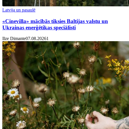
Latvija un pasaulē
«Cinevilla» mācībās tiksies Baltijas valstu un
Ukrainas enerģētikas speciālisti
Ilze Dimante
07.08.2026
1