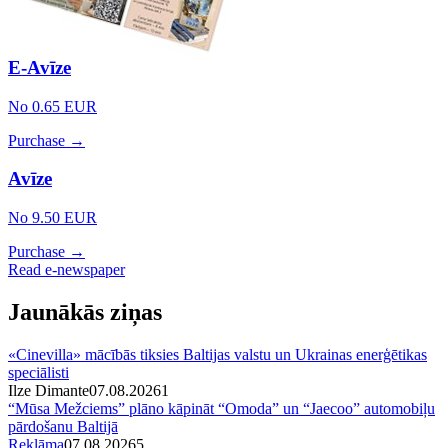
E-Avīze
No 0.65 EUR
Purchase →
Avīze
No 9.50 EUR
Purchase →
Read e-newspaper
Jaunākās ziņas
«Cinevilla» mācībās tiksies Baltijas valstu un Ukrainas enerģētikas
speciālisti
Ilze Dimante
07.08.2026
1
“Mūsa Mežciems” plāno kāpināt “Omoda” un “Jaecoo” automobiļu
pārdošanu Baltijā
Reklāma
07.08.2026
5