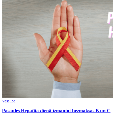
Veselība
Pasaules Hepatīta dienā izmantot bezmaksas B un C