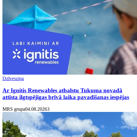
Dzīvesziņa
Ar Ignitis Renewables atbalstu Tukuma novadā
attīsta ilgtspējīgas brīvā laika pavadīšanas iespējas
MRS grupa
04.08.2026
3