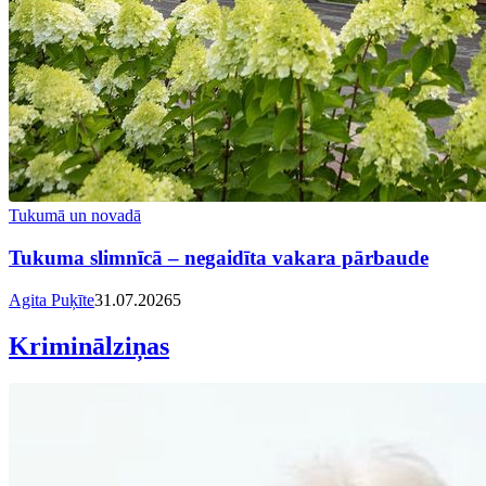
Tukumā un novadā
Tukuma slimnīcā – negaidīta vakara pārbaude
Agita Puķīte
31.07.2026
5
Kriminālziņas