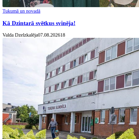
Tukumā un novadā
Kā Dzintarā svētkus svinēja!
Valda Dzelzkalēja
07.08.2026
1
8