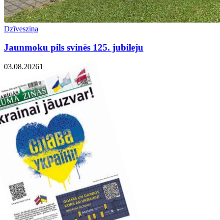
Dzīvesziņa
Jaunmoku pils svinēs 125. jubileju
03.08.2026
1