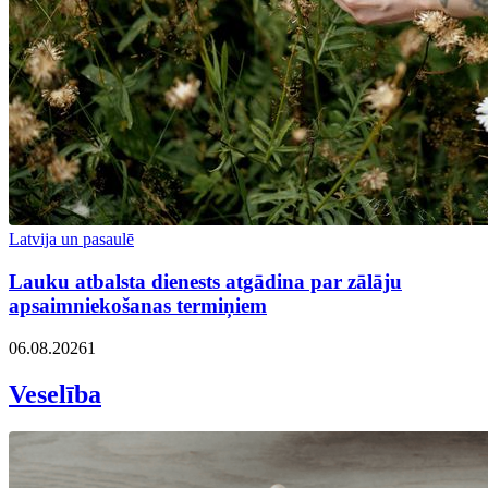
Latvija un pasaulē
Lauku atbalsta dienests atgādina par zālāju
apsaimniekošanas termiņiem
06.08.2026
1
Veselība