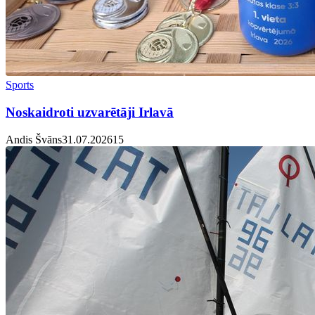
Sports
Noskaidroti uzvarētāji Irlavā
Andis Švāns
31.07.2026
1
5