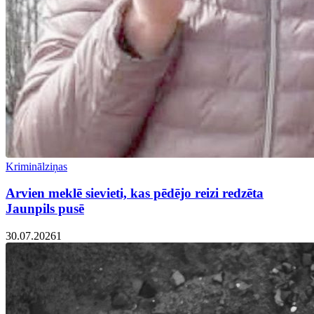
Kriminālziņas
Arvien meklē sievieti, kas pēdējo reizi redzēta
Jaunpils pusē
30.07.2026
1