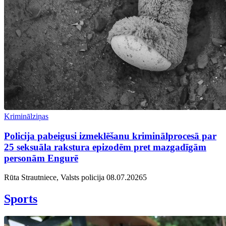
Kriminālziņas
Policija pabeigusi izmeklēšanu kriminālprocesā par
25 seksuāla rakstura epizodēm pret mazgadīgām
personām Engurē
Rūta Strautniece, Valsts policija
08.07.2026
5
Sports