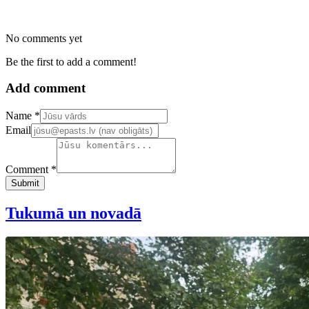
No comments yet
Be the first to add a comment!
Add comment
Confirm your email address
Name *
Email
Comment *
Submit
Tukumā un novadā