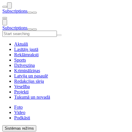
Subscriptions
Subscriptions
Aktuāli
Lasītājs jautā
Reklāmraksti
Sports
Dzīvesziņa
Kriminālziņas
Latvija un pasaulē
Redakcijas sleja
Veselība
Projekti
Tukumā un novadā
Foto
Video
Podkāsti
Sistēmas režīms