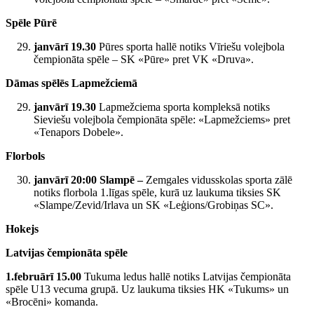
Spēle Pūrē
janvārī 19.30
Pūres sporta hallē notiks Vīriešu volejbola
čempionāta spēle – SK «Pūre» pret VK «Druva».
Dāmas spēlēs Lapmežciemā
janvārī 19.30
Lapmežciema sporta kompleksā notiks
Sieviešu volejbola čempionāta spēle: «Lapmežciems» pret
«Tenapors Dobele».
Florbols
janvārī 20:00 Slampē –
Zemgales vidusskolas sporta zālē
notiks florbola 1.līgas spēle, kurā uz laukuma tiksies SK
«Slampe/Zevid/Irlava un SK «Leģions/Grobiņas SC».
Hokejs
Latvijas čempionāta spēle
1.februārī 15.00
Tukuma ledus hallē notiks Latvijas čempionāta
spēle U13 vecuma grupā. Uz laukuma tiksies HK «Tukums» un
«Brocēni» komanda.