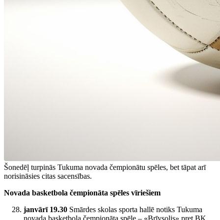
Šonedēļ turpinās Tukuma novada čempionātu spēles, bet tāpat arī
norisināsies citas sacensības.
Novada basketbola čempionāta spēles vīriešiem
janvārī 19.30
Smārdes skolas sporta hallē notiks Tukuma
novada basketbola čempionāta spēle – «Brīvsolis» pret BK