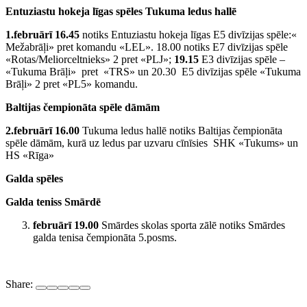
Entuziastu hokeja līgas spēles Tukuma ledus hallē
1.februārī 16.45
notiks Entuziastu hokeja līgas E5 divīzijas spēle:«
Mežabrāļi» pret komandu «LEL». 18.00 notiks E7 divīzijas spēle
«Rotas/Meliorceltnieks» 2 pret «PLJ»;
19.15
E3 divīzijas spēle –
«Tukuma Brāļi» pret «TRS» un 20.30 E5 divīzijas spēle «Tukuma
Brāļi» 2 pret «PL5» komandu.
Baltijas čempionāta spēle dāmām
2.februārī 16.00
Tukuma ledus hallē notiks Baltijas čempionāta
spēle dāmām, kurā uz ledus par uzvaru cīnīsies SHK «Tukums» un
HS «Rīga»
Galda spēles
Galda teniss Smārdē
februārī 19.00
Smārdes skolas sporta zālē notiks Smārdes
galda tenisa čempionāta 5.posms.
Share: