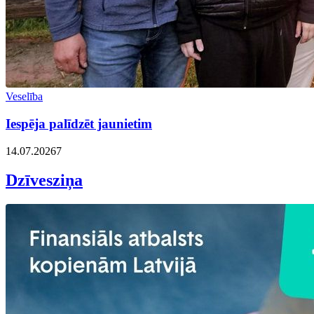
Veselība
Iespēja palīdzēt jaunietim
14.07.2026
7
Dzīvesziņa