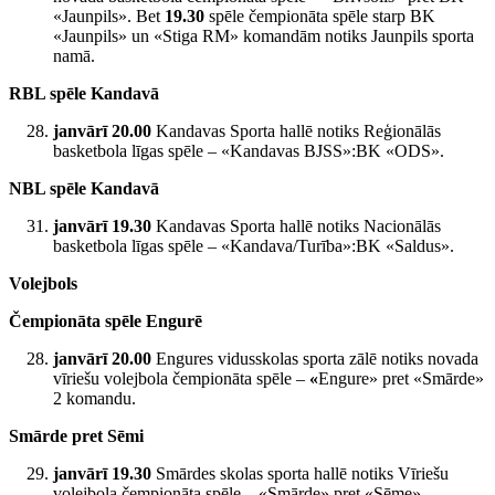
«Jaunpils». Bet
19.30
spēle čempionāta spēle starp BK
«Jaunpils» un «Stiga RM» komandām notiks Jaunpils sporta
namā.
RBL spēle Kandavā
janvārī 20.00
Kandavas Sporta hallē notiks Reģionālās
basketbola līgas spēle – «Kandavas BJSS»:BK «ODS».
NBL spēle Kandavā
janvārī 19.30
Kandavas Sporta hallē notiks Nacionālās
basketbola līgas spēle – «Kandava/Turība»:BK «Saldus».
Volejbols
Čempionāta spēle Engurē
janvārī 20.00
Engures vidusskolas sporta zālē notiks novada
vīriešu volejbola čempionāta spēle –
«
Engure» pret «Smārde»
2 komandu.
Smārde pret Sēmi
janvārī 19.30
Smārdes skolas sporta hallē notiks Vīriešu
volejbola čempionāta spēle – «Smārde» pret «Sēme».